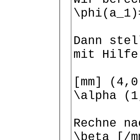
\phi(a_1)
Dann stel
mit Hilfe
[mm] (4,0
\alpha (1
Rechne na
\beta [/m