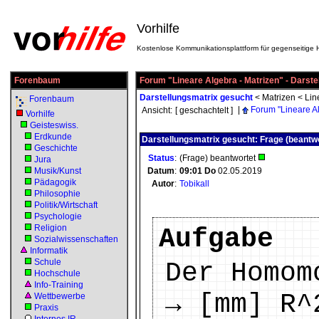
Vorhilfe
Kostenlose Kommunikationsplattform für gegenseitige H
Forenbaum
Forum "Lineare Algebra - Matrizen" - Darst
Darstellungsmatrix gesucht
<
Matrizen
<
Lin
Forenbaum
|
Forum "Lineare Al
Ansicht:
[ geschachtelt ]
Vorhilfe
Geisteswiss.
Erdkunde
Darstellungsmatrix gesucht: Frage (beantwo
Geschichte
Status
:
(Frage) beantwortet
Jura
Musik/Kunst
Datum
:
09:01
Do
02.05.2019
Pädagogik
Autor
:
Tobikall
Philosophie
Politik/Wirtschaft
Psychologie
Religion
Aufgabe
Sozialwissenschaften
Informatik
Schule
Der Homom
Hochschule
Info-Training
→ [mm] R^
Wettbewerbe
Praxis