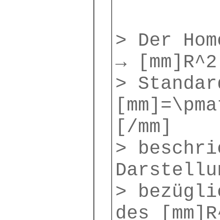
> Der Hom
→ [mm]R^2
> Standar
[mm]=\pma
[/mm]
> beschri
Darstellu
> bezügli
des [mm]R