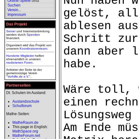
Nun haben w
Online-Spiele
beta
Suchen
gelöst, all
Verein
...
Impressum
ablesen aus
Das Projekt
Server
und Internetanbindung
Schritt zur
werden durch
Spenden
finanziert.
Organisiert wird das Projekt von
dann aber l
unserem
Koordinatorenteam
.
Hunderte Mitglieder
helfen
ehrenamtlich in unseren
habe.
moderierten
Foren
.
Anbieter der Seite ist der
gemeinnützige Verein
"
Vorhilfe.de e.V.
".
Partnerseiten
Wäre toll, 
Dt. Schulen im Ausland:
einen rechn
Auslandsschule
Schulforum
Lösungsweg 
Mathe-Seiten:
MatheRaum.de
Am Ende müs
This page in English:
MathSpace.org
MatheForum.net