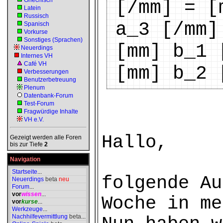
Griechisch
[/mm] = [
Latein
Russisch
a_3 [/mm]
Spanisch
Vorkurse
Sonstiges (Sprachen)
[mm] b_1 
Neuerdings
Internes VH
Café VH
[mm] b_2 
Verbesserungen
Benutzerbetreuung
Plenum
Datenbank-Forum
Test-Forum
Fragwürdige Inhalte
VH e.V.
Hallo,
Gezeigt werden alle Foren
bis zur Tiefe
2
Navigation
Startseite
...
folgende Au
Neuerdings
beta
neu
Forum
...
vor
wissen
...
Woche in me
vor
kurse
...
Werkzeuge
...
Nachhilfevermittlung
beta
...