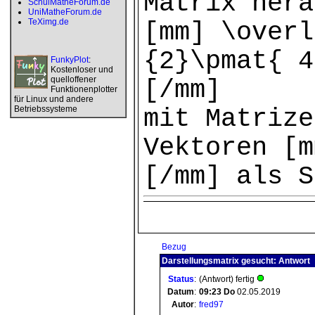
Matrix hera
SchulMatheForum.de
UniMatheForum.de
TeXimg.de
[mm] \overl
{2}\pmat{ 4
FunkyPlot
:
Kostenloser und
quelloffener
[/mm]
Funktionenplotter
für Linux und andere
Betriebssysteme
mit Matrize
Vektoren [m
[/mm] als S
Bezug
Darstellungsmatrix gesucht: Antwort
Status
:
(Antwort) fertig
Datum
:
09:23
Do
02.05.2019
Autor
:
fred97