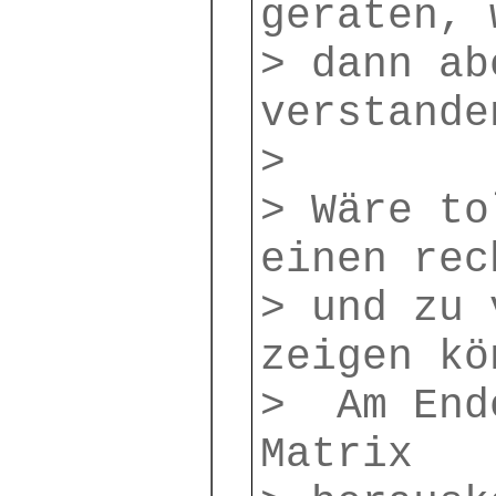
geraten, 
> dann ab
verstande
>
> Wäre to
einen rec
> und zu 
zeigen kö
> Am Ende
Matrix