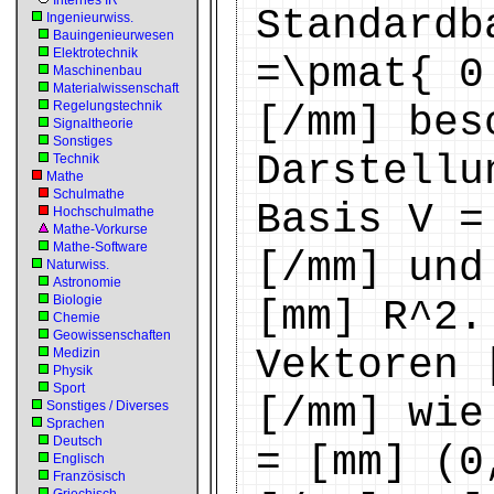
Internes IR
Standardb
Ingenieurwiss.
Bauingenieurwesen
Elektrotechnik
=\pmat{ 0
Maschinenbau
Materialwissenschaft
Regelungstechnik
[/mm] bes
Signaltheorie
Sonstiges
Darstellu
Technik
Mathe
Schulmathe
Basis V =
Hochschulmathe
Mathe-Vorkurse
Mathe-Software
[/mm] und
Naturwiss.
Astronomie
Biologie
[mm] R^2.
Chemie
Geowissenschaften
Vektoren 
Medizin
Physik
Sport
[/mm] wie
Sonstiges / Diverses
Sprachen
Deutsch
= [mm] (0
Englisch
Französisch