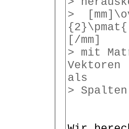
> herausk
> [mm]\ov
{2}\pmat{
[/mm]
> mit Mat
Vektoren 
als
> Spalten
Wir berec