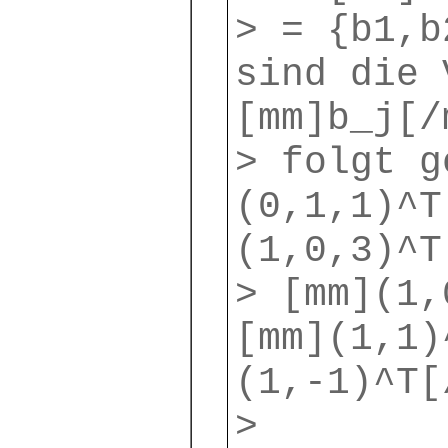
> = {b1,b
sind die 
[mm]b_j[/
> folgt g
(0,1,1)^T
(1,0,3)^T
> [mm](1,
[mm](1,1)
(1,-1)^T[
>