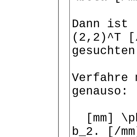
Dann ist 
(2,2)^T 
gesuchten
Verfahre 
genauso:
[mm] \ph
b_2. [/mm