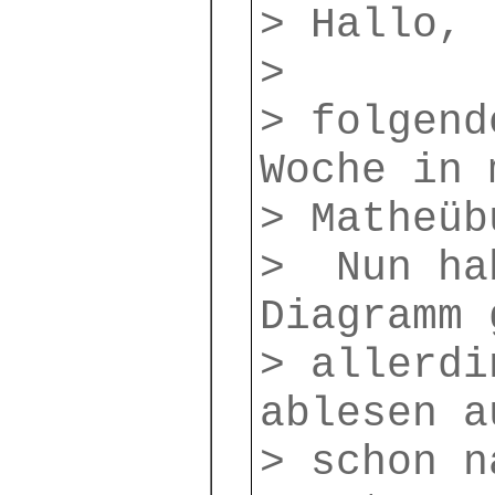
> Hallo,
>
> folgend
Woche in 
> Matheüb
> Nun ha
Diagramm 
> allerdi
ablesen a
> schon n