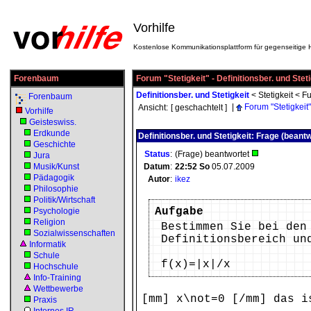
Vorhilfe
Kostenlose Kommunikationsplattform für gegenseitige H
Forenbaum
Forum "Stetigkeit" - Definitionsber. und Steti
Definitionsber. und Stetigkeit
<
Stetigkeit
<
Fu
Forenbaum
|
Forum "Stetigkeit"
Ansicht:
[ geschachtelt ]
Vorhilfe
Geisteswiss.
Erdkunde
Definitionsber. und Stetigkeit: Frage (beantw
Geschichte
Status
:
(Frage) beantwortet
Jura
Musik/Kunst
Datum
:
22:52
So
05.07.2009
Pädagogik
Autor
:
ikez
Philosophie
Politik/Wirtschaft
Aufgabe
Psychologie
Religion
Bestimmen Sie bei den
Sozialwissenschaften
Definitionsbereich un
Informatik
Schule
f(x)=|x|/x
Hochschule
Info-Training
Wettbewerbe
[mm] x\not=0 [/mm] das i
Praxis