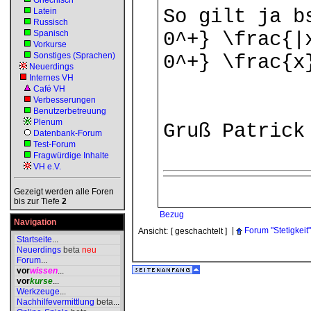
Griechisch
So gilt ja b
Latein
Russisch
Spanisch
0^+} \frac{|
Vorkurse
Sonstiges (Sprachen)
0^+} \frac{x
Neuerdings
Internes VH
Café VH
Verbesserungen
Benutzerbetreuung
Plenum
Gruß Patrick
Datenbank-Forum
Test-Forum
Fragwürdige Inhalte
VH e.V.
Gezeigt werden alle Foren
bis zur Tiefe
2
Bezug
Navigation
|
Forum "Stetigkeit"
Ansicht:
[ geschachtelt ]
Startseite
...
Neuerdings
beta
neu
Forum
...
vor
wissen
...
vor
kurse
...
Werkzeuge
...
Nachhilfevermittlung
beta
...