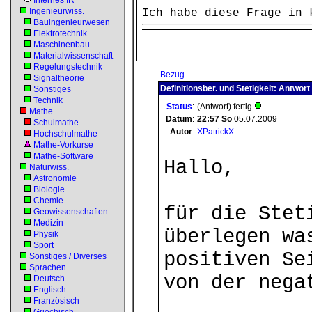
Internes IR
Ingenieurwiss.
Ich habe diese Frage in 
Bauingenieurwesen
Elektrotechnik
Maschinenbau
Materialwissenschaft
Regelungstechnik
Bezug
Signaltheorie
Definitionsber. und Stetigkeit: Antwort
Sonstiges
Technik
Status
:
(Antwort) fertig
Mathe
Datum
:
22:57
So
05.07.2009
Schulmathe
Autor
:
XPatrickX
Hochschulmathe
Mathe-Vorkurse
Mathe-Software
Hallo,
Naturwiss.
Astronomie
Biologie
Chemie
für die Stet
Geowissenschaften
Medizin
überlegen wa
Physik
Sport
positiven Se
Sonstiges / Diverses
Sprachen
von der nega
Deutsch
Englisch
Französisch