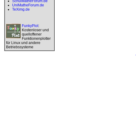
SchulMatheForum.de
UniMatheForum.de
TeXimg.de
FunkyPlot
:
Kostenloser und
quelloffener
Funktionenplotter
für Linux und andere
Betriebssysteme