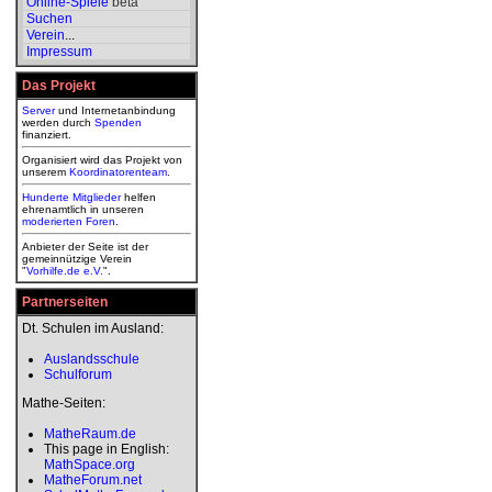
Online-Spiele
beta
Suchen
Verein
...
Impressum
Das Projekt
Server
und Internetanbindung
werden durch
Spenden
finanziert.
Organisiert wird das Projekt von
unserem
Koordinatorenteam
.
Hunderte Mitglieder
helfen
ehrenamtlich in unseren
moderierten
Foren
.
Anbieter der Seite ist der
gemeinnützige Verein
"
Vorhilfe.de e.V.
".
Partnerseiten
Dt. Schulen im Ausland:
Auslandsschule
Schulforum
Mathe-Seiten:
MatheRaum.de
This page in English:
MathSpace.org
MatheForum.net