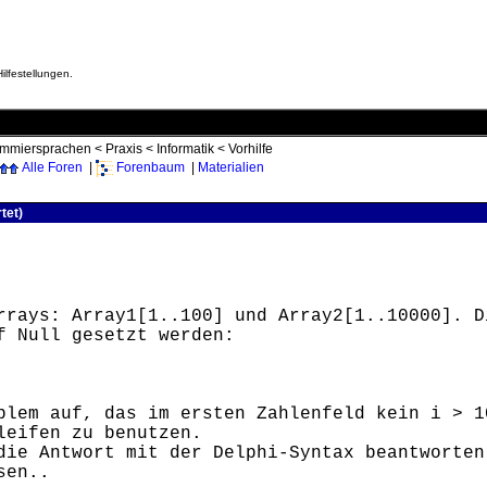
ilfestellungen.
ammiersprachen
<
Praxis
<
Informatik
<
Vorhilfe
Alle Foren
|
Forenbaum
|
Materialien
tet)
rrays: Array1[1..100] und Array2[1..10000]. D
f Null gesetzt werden:
blem auf, das im ersten Zahlenfeld kein i > 1
leifen zu benutzen.
die Antwort mit der Delphi-Syntax beantworten
sen..