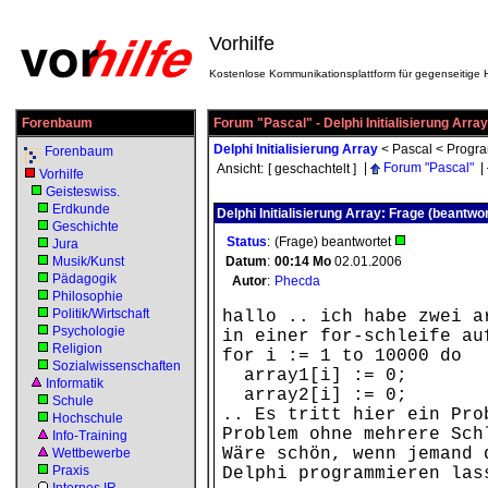
Vorhilfe
Kostenlose Kommunikationsplattform für gegenseitige H
Forenbaum
Forum "Pascal" - Delphi Initialisierung Array
Delphi Initialisierung Array
<
Pascal
<
Progr
Forenbaum
|
Forum "Pascal"
|
Ansicht:
[ geschachtelt ]
Vorhilfe
Geisteswiss.
Erdkunde
Delphi Initialisierung Array: Frage (beantwor
Geschichte
Status
:
(Frage) beantwortet
Jura
Musik/Kunst
Datum
:
00:14
Mo
02.01.2006
Pädagogik
Autor
:
Phecda
Philosophie
Politik/Wirtschaft
hallo .. ich habe zwei a
Psychologie
in einer for-schleife au
Religion
for i := 1 to 10000 do
Sozialwissenschaften
array1[i] := 0;
Informatik
array2[i] := 0;
Schule
.. Es tritt hier ein Pro
Hochschule
Problem ohne mehrere Sch
Info-Training
Wäre schön, wenn jemand 
Wettbewerbe
Praxis
Delphi programmieren las