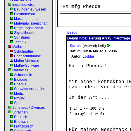
Internes IR
Ingenieurwiss.
THX mfg Phecda
Bauingenieurwesen
Elektrotechnik
Maschinenbau
Materialwissenschaft
Regelungstechnik
Bezug
Signaltheorie
Sonstiges
Delphi Initialisierung Array: if-Abfrage
Technik
Status
:
(Antwort) fertig
Mathe
Datum
:
00:36
Mo
02.01.2006
Schulmathe
Hochschulmathe
Autor
:
Loddar
Mathe-Vorkurse
Mathe-Software
Hallo Phecda!
Naturwiss.
Astronomie
Biologie
Mit einer korrekten D
Chemie
(zumindest vor dem er
Geowissenschaften
Medizin
In der Art ...
Physik
Sport
Sonstiges / Diverses
1:
if i <= 100 then
Sprachen
2:
array1[i] := 0;
Deutsch
Englisch
Französisch
Für meinen Geschmack 