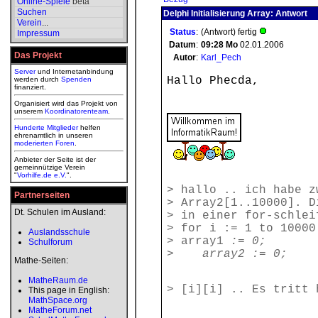
Online-Spiele
beta
Suchen
Delphi Initialisierung Array: Antwort
Verein
...
Status
:
(Antwort) fertig
Impressum
Datum
:
09:28
Mo
02.01.2006
Das Projekt
Autor
:
Karl_Pech
Server
und Internetanbindung
Hallo Phecda,
werden durch
Spenden
finanziert.
Organisiert wird das Projekt von
unserem
Koordinatorenteam
.
Hunderte Mitglieder
helfen
ehrenamtlich in unseren
moderierten
Foren
.
Anbieter der Seite ist der
gemeinnützige Verein
"
Vorhilfe.de e.V.
".
> hallo .. ich habe z
Partnerseiten
> Array2[1..10000]. D
Dt. Schulen im Ausland:
> in einer for-schlei
> for i := 1 to 10000
Auslandsschule
> array1
:= 0;
Schulforum
>
array2
:= 0;
Mathe-Seiten:
MatheRaum.de
> [i][i] .. Es tritt 
This page in English:
MathSpace.org
MatheForum.net