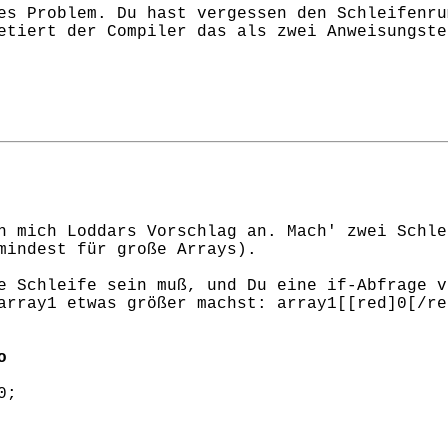
es Problem. Du hast vergessen den Schleifenr
etiert der Compiler das als zwei Anweisungste
h mich Loddars Vorschlag an. Mach' zwei Schle
mindest für große Arrays).
e Schleife sein muß, und Du eine if-Abfrage v
array1 etwas größer machst: array1[[red]0[/re
o
0;