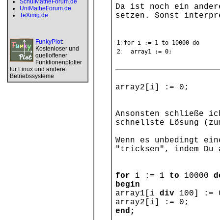
SchulMatheForum.de
Da ist noch ein ander
UniMatheForum.de
setzen. Sonst interpr
TeXimg.de
FunkyPlot
:
1:
for i := 1 to 10000 do
Kostenloser und
2:
array1 := 0;
quelloffener
Funktionenplotter
für Linux und andere
Betriebssysteme
array2[i] := 0;
Ansonsten schließe ic
schnellste Lösung (zu
Wenn es unbedingt ein
"tricksen", indem Du 
for
i := 1
to
10000
d
begin
array1[i
div
100] := 
array2[i] := 0;
end;