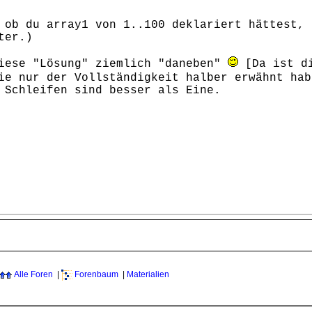
 ob du array1 von 1..100 deklariert hättest, 
ter.)
diese "Lösung" ziemlich "daneben"
[Da ist di
sie nur der Vollständigkeit halber erwähnt ha
 Schleifen sind besser als Eine.
Alle Foren
|
Forenbaum
|
Materialien