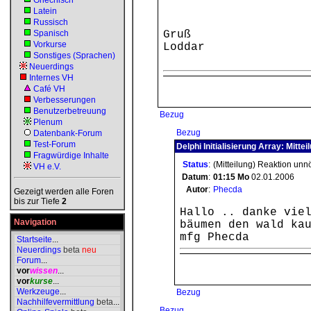
Griechisch
Latein
Russisch
Spanisch
Gruß
Vorkurse
Loddar
Sonstiges (Sprachen)
Neuerdings
Internes VH
Café VH
Verbesserungen
Benutzerbetreuung
Bezug
Plenum
Bezug
Datenbank-Forum
Test-Forum
Delphi Initialisierung Array: Mittei
Fragwürdige Inhalte
Status
:
(Mitteilung) Reaktion unn
VH e.V.
Datum
:
01:15
Mo
02.01.2006
Autor
:
Phecda
Gezeigt werden alle Foren
bis zur Tiefe
2
Hallo .. danke vie
Navigation
bäumen den wald ka
mfg Phecda
Startseite
...
Neuerdings
beta
neu
Forum
...
vor
wissen
...
vor
kurse
...
Werkzeuge
...
Bezug
Nachhilfevermittlung
beta
...
Bezug