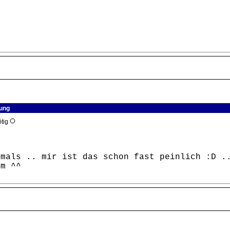
lung
ötig
lmals .. mir ist das schon fast peinlich :D .
um ^^