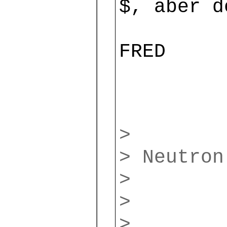
$, aber d
FRED
>
> Neutron
>
>
>