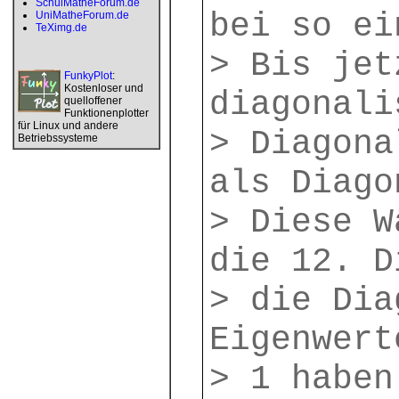
SchulMatheForum.de
bei so ei
UniMatheForum.de
TeXimg.de
> Bis jet
FunkyPlot
:
Kostenloser und
diagonali
quelloffener
Funktionenplotter
für Linux und andere
> Diagona
Betriebssysteme
als Diago
> Diese W
die 12. D
> die Dia
Eigenwert
> 1 haben