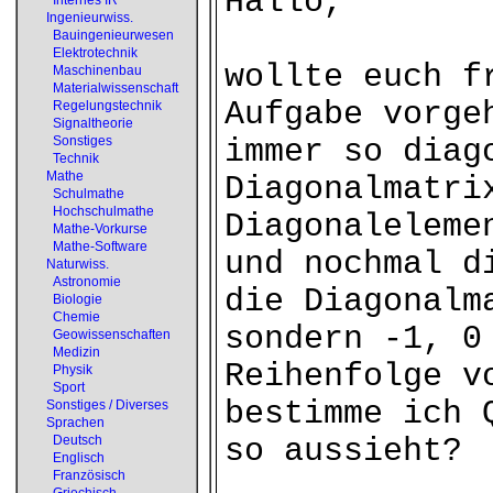
Hallo,
Internes IR
Ingenieurwiss.
Bauingenieurwesen
Elektrotechnik
wollte euch f
Maschinenbau
Materialwissenschaft
Aufgabe vorge
Regelungstechnik
Signaltheorie
Sonstiges
immer so diag
Technik
Mathe
Diagonalmatri
Schulmathe
Hochschulmathe
Diagonaleleme
Mathe-Vorkurse
Mathe-Software
und nochmal d
Naturwiss.
Astronomie
die Diagonalm
Biologie
Chemie
sondern -1, 0
Geowissenschaften
Medizin
Reihenfolge v
Physik
Sport
bestimme ich 
Sonstiges / Diverses
Sprachen
Deutsch
so aussieht?
Englisch
Französisch