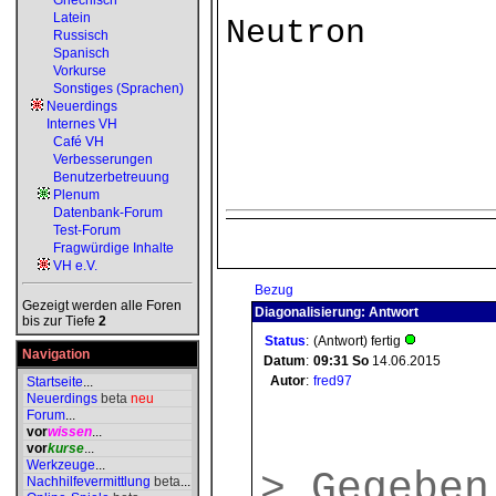
Griechisch
Latein
Neutron
Russisch
Spanisch
Vorkurse
Sonstiges (Sprachen)
Neuerdings
Internes VH
Café VH
Verbesserungen
Benutzerbetreuung
Plenum
Datenbank-Forum
Test-Forum
Fragwürdige Inhalte
VH e.V.
Bezug
Gezeigt werden alle Foren
Diagonalisierung: Antwort
bis zur Tiefe
2
Status
:
(Antwort) fertig
Navigation
Datum
:
09:31
So
14.06.2015
Autor
:
fred97
Startseite
...
Neuerdings
beta
neu
Forum
...
vor
wissen
...
vor
kurse
...
Werkzeuge
...
> Gegeben
Nachhilfevermittlung
beta
...