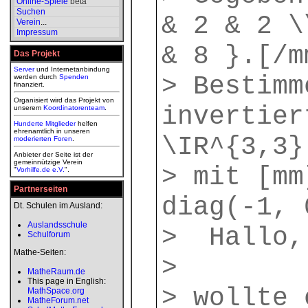
Online-Spiele
beta
Suchen
& 2 & 2 \
Verein
...
Impressum
& 8 }.[/m
Das Projekt
Server
und Internetanbindung
> Bestimm
werden durch
Spenden
finanziert.
Organisiert wird das Projekt von
invertier
unserem
Koordinatorenteam
.
Hunderte Mitglieder
helfen
ehrenamtlich in unseren
\IR^{3,3}
moderierten
Foren
.
Anbieter der Seite ist der
gemeinnützige Verein
> mit [mm
"
Vorhilfe.de e.V.
".
Partnerseiten
diag(-1, 
Dt. Schulen im Ausland:
Auslandsschule
> Hallo,
Schulforum
Mathe-Seiten:
>
MatheRaum.de
This page in English:
> wollte 
MathSpace.org
MatheForum.net