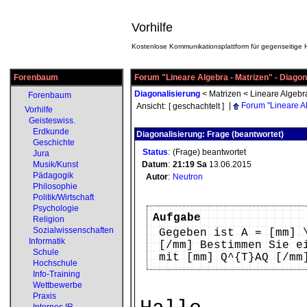
Vorhilfe
Kostenlose Kommunikationsplattform für gegenseitige H
Forenbaum
Forum "Lineare Algebra - Matrizen" - Diagon
Diagonalisierung
<
Matrizen
<
Lineare Algebr
Forenbaum
|
Forum "Lineare Al
Ansicht:
[ geschachtelt ]
Vorhilfe
Geisteswiss.
Erdkunde
Diagonalisierung: Frage (beantwortet)
Geschichte
Status
:
(Frage) beantwortet
Jura
Musik/Kunst
Datum
:
21:19
Sa
13.06.2015
Pädagogik
Autor
:
Neutron
Philosophie
Politik/Wirtschaft
Psychologie
Aufgabe
Religion
Sozialwissenschaften
Gegeben ist A = [mm] 
Informatik
[/mm] Bestimmen Sie e
Schule
mit [mm] Q^{T}AQ [/mm
Hochschule
Info-Training
Wettbewerbe
Praxis