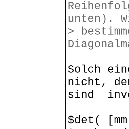
Reihenfol
unten). W
> bestimm
Diagonalm
Solch ein
nicht, de
sind inv
$det( [mm