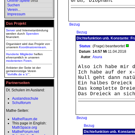
Gruß, Diophant
Online-Spiele
beta
Suchen
Verein
...
Impressum
Das Projekt
Bezug
Server
und Internetanbindung
Bezug
werden durch
Spenden
finanziert.
Dichtefunktion unb. Konstante: Fr
Organisiert wird das Projekt von
Status
:
(Frage) beantwortet
unserem
Koordinatorenteam
.
Datum
:
14:57
Mi
11.04.2018
Hunderte Mitglieder
helfen
Autor
:
Asura
ehrenamtlich in unseren
moderierten
Foren
.
Also ich habe mir 
Anbieter der Seite ist der
gemeinnützige Verein
Ich habe auf der x
"
Vorhilfe.de e.V.
".
Null geht dann nat
Ein halbes Dreieck
Partnerseiten
Das komplette Drei
Dt. Schulen im Ausland:
Das Dreieck an sic
Auslandsschule
Schulforum
Mathe-Seiten:
Bezug
MatheRaum.de
This page in English:
Bezug
MathSpace.org
MatheForum.net
Dichtefunktion unb. Konstant