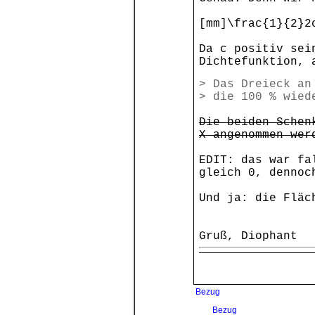
[mm]\frac{1}{2}2
Da c positiv sei
Dichtefunktion, 
> Das Dreieck an
> die 100 % wied
Die beiden Schen
X angenommen wer
EDIT: das war fa
gleich 0, dennoc
Und ja: die Fläc
Gruß, Diophant
Bezug
Bezug