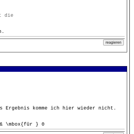
t die
n.
s Ergebnis komme ich hier wieder nicht.
& \mbox{für } 0