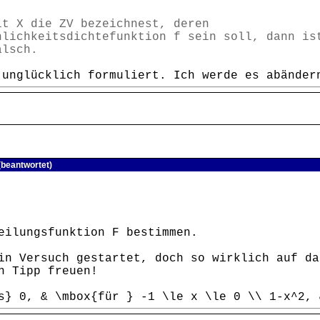
it X die ZV bezeichnest, deren
nlichkeitsdichtefunktion f sein soll, dann is
alsch.
 unglücklich formuliert. Ich werde es abänder
(beantwortet)
eilungsfunktion F bestimmen.
in Versuch gestartet, doch so wirklich auf da
n Tipp freuen!
s} 0, & \mbox{für } -1 \le x \le 0 \\ 1-x^2, 