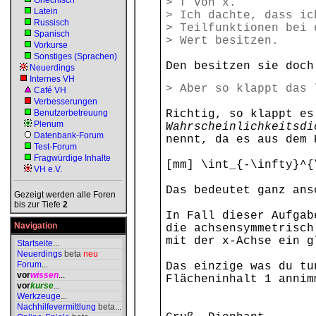
Griechisch
> f von x.
Latein
> Ich dachte, dass ic
Russisch
> Teilfunktionen bei 
Spanisch
> Wert besitzen.
Vorkurse
Sonstiges (Sprachen)
Den besitzen sie doch
Neuerdings
Internes VH
> Aber so klappt das 
Café VH
Verbesserungen
Benutzerbetreuung
Richtig, so klappt es
Plenum
Wahrscheinlichkeitsdi
Datenbank-Forum
nennt, da es aus dem 
Test-Forum
Fragwürdige Inhalte
[mm] \int_{-\infty}^{
VH e.V.
Das bedeutet ganz ans
Gezeigt werden alle Foren
bis zur Tiefe
2
In Fall dieser Aufgab
Navigation
die achsensymmetrisch
mit der x-Achse ein g
Startseite
...
Neuerdings
beta
neu
Forum
...
Das einzige was du tu
vor
wissen
...
Flächeninhalt 1 annim
vor
kurse
...
Werkzeuge
...
Nachhilfevermittlung
beta
...