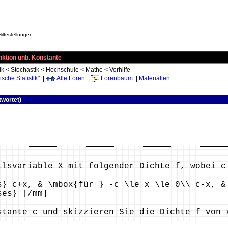
ilfestellungen.
nktion unb. Konstante
ik
<
Stochastik
<
Hochschule
<
Mathe
<
Vorhilfe
che Statistik"
|
Alle Foren
|
Forenbaum
|
Materialien
twortet)
llsvariable X mit folgender Dichte f, wobei c
s} c+x, & \mbox{für } -c \le x \le 0\\ c-x, &
ses} [/mm]
stante c und skizzieren Sie die Dichte f von 