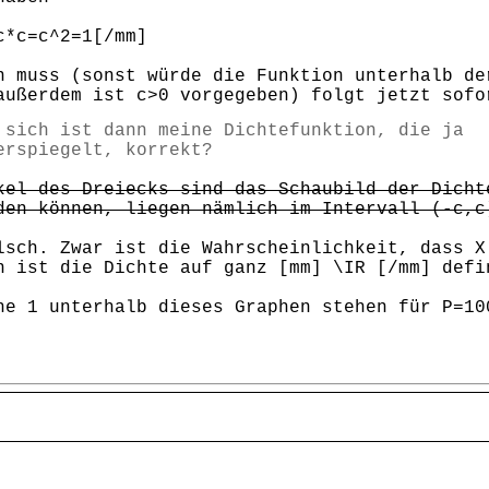
c*c=c^2=1[/mm]
n muss (sonst würde die Funktion unterhalb de
außerdem ist c>0 vorgegeben) folgt jetzt sofo
 sich ist dann meine Dichtefunktion, die ja
erspiegelt, korrekt?
kel des Dreiecks sind das Schaubild der Dicht
den können, liegen nämlich im Intervall (-c,c
lsch. Zwar ist die Wahrscheinlichkeit, dass X
h ist die Dichte auf ganz [mm] \IR [/mm] defi
he 1 unterhalb dieses Graphen stehen für P=10