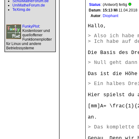
SchulMatheForum.de
Status
:
(Antwort) fertig
UniMatheForum.de
TeXimg.de
Datum
:
15:13
Mi
11.04.2018
Autor
:
Diophant
Hallo,
FunkyPlot
:
Kostenloser und
quelloffener
> Also ich habe 
Funktionenplotter
> Ich habe auf d
für Linux und andere
Betriebssysteme
Die Basis des Dr
> Null geht dann
Das ist die Höhe
> Ein halbes Dre
Hier spielst du 
[mm]A= \frac{1}{
an.
> Das komplette 
Genau. Denn wir 