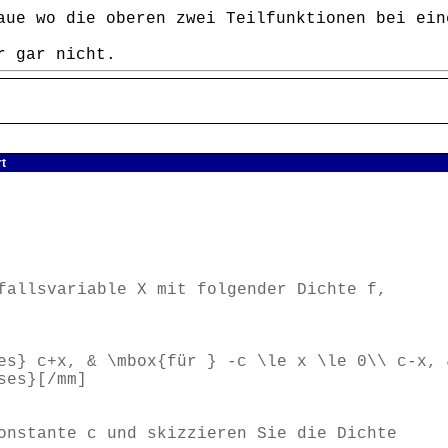
aue wo die oberen zwei Teilfunktionen bei ein
r gar nicht.
rt
fallsvariable X mit folgender Dichte f,
es} c+x, & \mbox{für } -c \le x \le 0\\ c-x, 
ses}[/mm]
onstante c und skizzieren Sie die Dichte