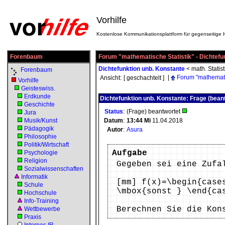
Vorhilfe
Kostenlose Kommunikationsplattform für gegenseitige H
Forenbaum
Forum "mathematische Statistik" - Dichtefu
Dichtefunktion unb. Konstante
<
math. Statist
Forenbaum
|
Forum "mathematis
Ansicht:
[ geschachtelt ]
Vorhilfe
Geisteswiss.
Erdkunde
Dichtefunktion unb. Konstante: Frage (bean
Geschichte
Status
:
(Frage) beantwortet
Jura
Musik/Kunst
Datum
:
13:44
Mi
11.04.2018
Pädagogik
Autor
:
Asura
Philosophie
Politik/Wirtschaft
Aufgabe
Psychologie
Religion
Gegeben sei eine Zufa
Sozialwissenschaften
Informatik
[mm] f(x)=\begin{case
Schule
\mbox{sonst } \end{ca
Hochschule
Info-Training
Berechnen Sie die Kon
Wettbewerbe
Praxis