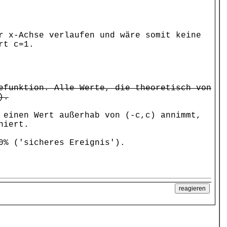
r x-Achse verlaufen und wäre somit keine
rt c=1.
efunktion. Alle Werte, die theoretisch von
).
 einen Wert außerhab von (-c,c) annimmt,
niert.
0% ('sicheres Ereignis').