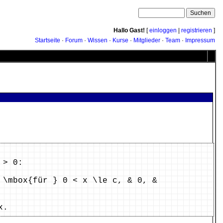
Hallo Gast!
[
einloggen
|
registrieren
]
Startseite
·
Forum
·
Wissen
·
Kurse
·
Mitglieder
·
Team
·
Impressum
 > 0:
 \mbox{für } 0 < x \le c, & 0, &
x.