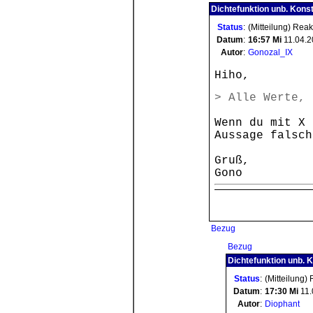
Dichtefunktion unb. Konst
Status
:
(Mitteilung) Rea
Datum
:
16:57
Mi
11.04.2
Autor
:
Gonozal_IX
Hiho,
> Alle Werte, 
Wenn du mit X 
Aussage falsch
Gruß,
Gono
Bezug
Bezug
Dichtefunktion unb. K
Status
:
(Mitteilung)
Datum
:
17:30
Mi
11.
Autor
:
Diophant