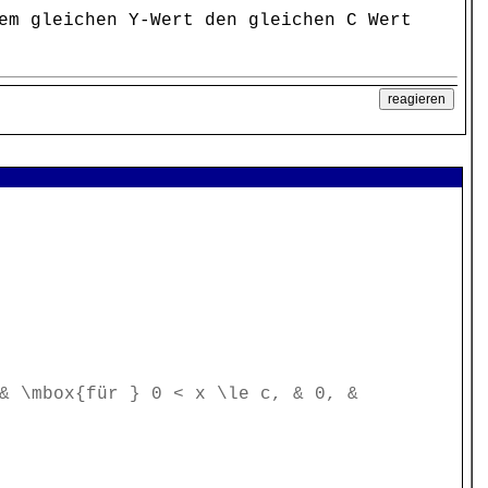
em gleichen Y-Wert den gleichen C Wert
& \mbox{für } 0 < x \le c, & 0, &