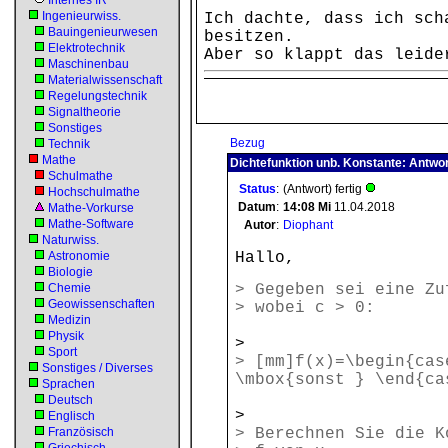
Internes IR
Ingenieurwiss.
Ich dachte, dass ich sch
Bauingenieurwesen
besitzen.
Elektrotechnik
Aber so klappt das leide
Maschinenbau
Materialwissenschaft
Regelungstechnik
Signaltheorie
Sonstiges
Bezug
Technik
Mathe
Dichtefunktion unb. Konstante: Antwo
Schulmathe
Status
:
(Antwort) fertig
Hochschulmathe
Datum
:
14:08
Mi
11.04.2018
Mathe-Vorkurse
Mathe-Software
Autor
:
Diophant
Naturwiss.
Astronomie
Hallo,
Biologie
Chemie
> Gegeben sei eine Zu
Geowissenschaften
> wobei c > 0:
Medizin
Physik
>
Sport
> [mm]f(x)=\begin{cas
Sonstiges / Diverses
\mbox{sonst } \end{ca
Sprachen
Deutsch
>
Englisch
Französisch
> Berechnen Sie die K