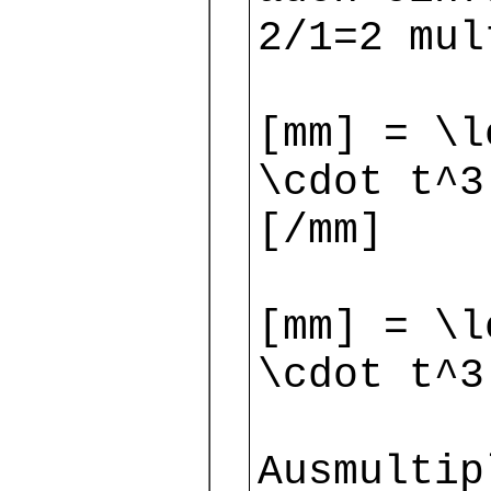
2/1=2 mul
[mm] = \l
\cdot t^3
[/mm]
[mm] = \l
\cdot t^3
Ausmultip