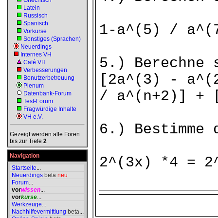
Griechisch
Latein
Russisch
Spanisch
1-a^(5) / a^(
Vorkurse
Sonstiges (Sprachen)
Neuerdings
Internes VH
5.) Berechne 
Café VH
Verbesserungen
[2a^(3) - a^(
Benutzerbetreuung
Plenum
/ a^(n+2)] + 
Datenbank-Forum
Test-Forum
Fragwürdige Inhalte
VH e.V.
6.) Bestimme 
Gezeigt werden alle Foren
bis zur Tiefe
2
Navigation
2^(3x) *4 = 2
Startseite
...
Neuerdings
beta
neu
Forum
...
vor
wissen
...
vor
kurse
...
Werkzeuge
...
Nachhilfevermittlung
beta
...