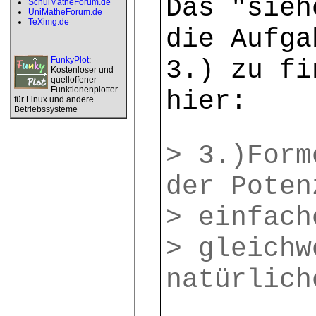
Das "sieh
SchulMatheForum.de
UniMatheForum.de
TeXimg.de
die Aufga
FunkyPlot
:
3.) zu fi
Kostenloser und
quelloffener
Funktionenplotter
hier:
für Linux und andere
Betriebssysteme
> 3.)Form
der Poten
> einfach
> gleichw
natürlich