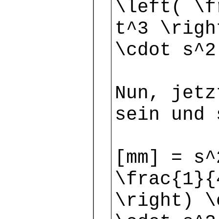
\left( \f
t^3 \righ
\cdot s^2
Nun, jetz
sein und 
[mm] = s^
\frac{1}{
\right) \