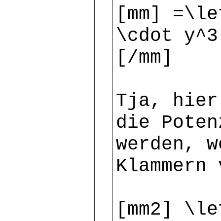
[mm] =\le
\cdot y^3
[/mm]
Tja, hier
die Poten
werden, w
Klammern 
[mm2] \le