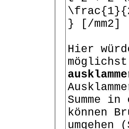
\frac{1}{
} [/mm2]
Hier würd
möglichst
ausklamme
Ausklamme
Summe in 
können Br
umgehen (