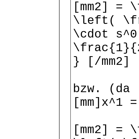
[mm2] = \
\left( \f
\cdot s^0
\frac{1}{
} [/mm2]
bzw. (da 
[mm]x^1 =
[mm2] = \