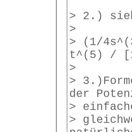
> 2.) sie
>
> (1/4s^(
t^(5) / [
>
> 3.)Form
der Poten
> einfach
> gleichw