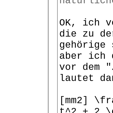
natürlich
OK, ich v
die zu de
gehörige 
aber ich 
vor dem "
lautet da
[mm2] \fr
t^2 + 2 \