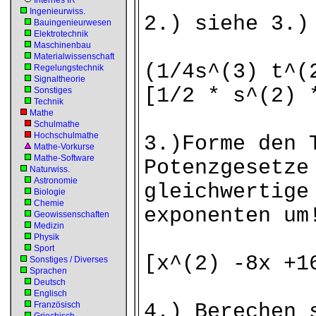
Internes IR
Ingenieurwiss.
2.) siehe 3.)
Bauingenieurwesen
Elektrotechnik
Maschinenbau
Materialwissenschaft
(1/4s^(3) t^(
Regelungstechnik
Signaltheorie
[1/2 * s^(2) 
Sonstiges
Technik
Mathe
Schulmathe
Hochschulmathe
3.)Forme den 
Mathe-Vorkurse
Mathe-Software
Potenzgesetze
Naturwiss.
Astronomie
gleichwertige
Biologie
Chemie
exponenten um
Geowissenschaften
Medizin
Physik
Sport
[x^(2) -8x +1
Sonstiges / Diverses
Sprachen
Deutsch
Englisch
Französisch
4.) Berechen 