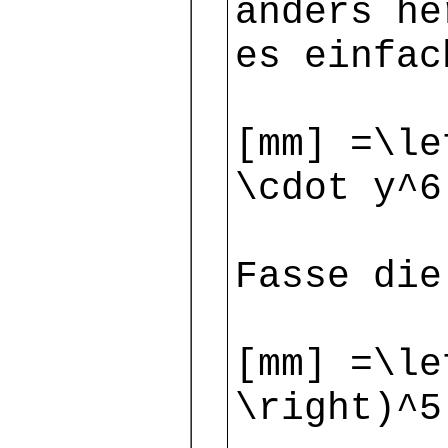
anders he
es einfac
[mm] =\le
\cdot y^6
Fasse die
[mm] =\le
\right)^5