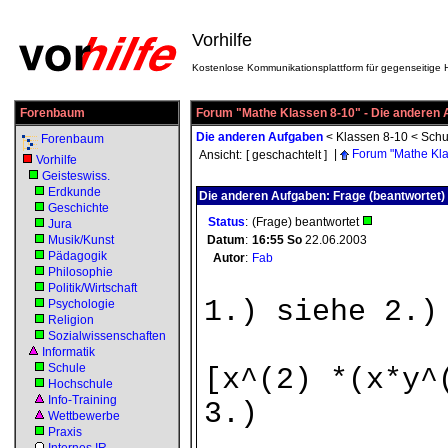
Vorhilfe
Kostenlose Kommunikationsplattform für gegenseitige H
Forenbaum
Forum "Mathe Klassen 8-10" - Die anderen
Die anderen Aufgaben
<
Klassen 8-10
<
Schu
Forenbaum
|
Forum "Mathe Kla
Ansicht:
[ geschachtelt ]
Vorhilfe
Geisteswiss.
Erdkunde
Die anderen Aufgaben: Frage (beantwortet)
Geschichte
Status
:
(Frage) beantwortet
Jura
Musik/Kunst
Datum
:
16:55
So
22.06.2003
Pädagogik
Autor
:
Fab
Philosophie
Politik/Wirtschaft
1.) siehe 2.)
Psychologie
Religion
Sozialwissenschaften
Informatik
Schule
[x^(2) *(x*y^
Hochschule
Info-Training
3.)
Wettbewerbe
Praxis