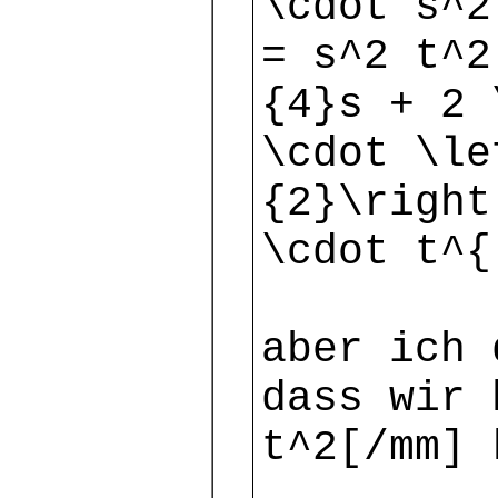
\cdot s^2
= s^2 t^2
{4}s + 2 
\cdot \le
{2}\right
\cdot t^{
aber ich 
dass wir 
t^2[/mm] 