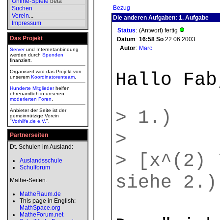
Online-Spiele
beta
Bezug
Suchen
Verein
...
Die anderen Aufgaben: 1. Aufgabe
Impressum
Status
:
(Antwort) fertig
Das Projekt
Datum
:
16:58
So
22.06.2003
Autor
:
Marc
Server
und Internetanbindung
werden durch
Spenden
finanziert.
Organisiert wird das Projekt von
Hallo Fab
unserem
Koordinatorenteam
.
Hunderte Mitglieder
helfen
ehrenamtlich in unseren
moderierten
Foren
.
> 1.)
Anbieter der Seite ist der
gemeinnützige Verein
"
Vorhilfe.de e.V.
".
>
Partnerseiten
Dt. Schulen im Ausland:
> [x^(2) 
Auslandsschule
Schulforum
siehe 2.)
Mathe-Seiten:
MatheRaum.de
This page in English:
MathSpace.org
MatheForum.net