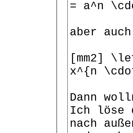
= a^n \cd
aber auch
[mm2] \le
x^{n \cdo
Dann woll
Ich löse 
nach auße