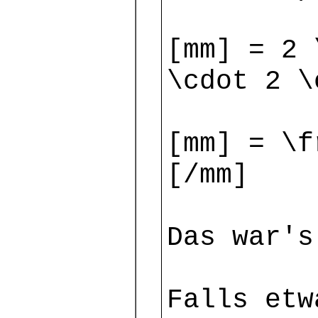
[mm] = 2 
\cdot 2 \
[mm] = \f
[/mm]
Das war's
Falls etw