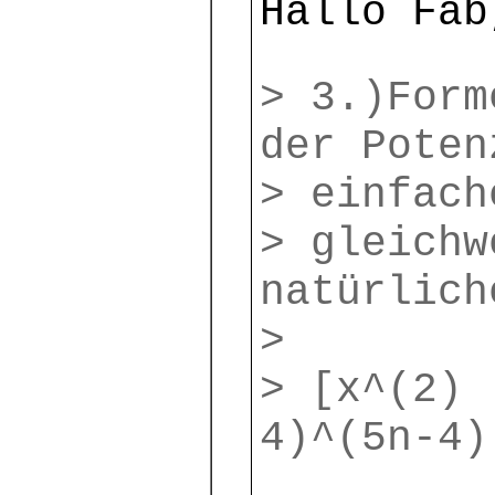
Hallo Fab
> 3.)Form
der Poten
> einfach
> gleichw
natürlich
>
> [x^(2) 
4)^(5n-4)