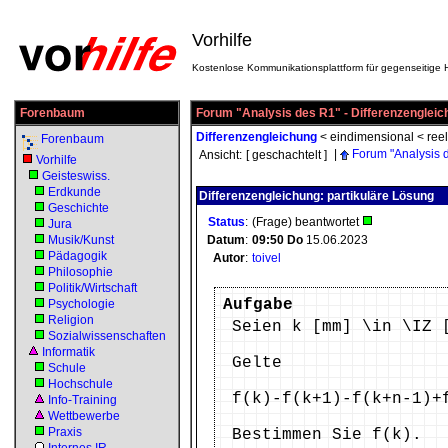
Vorhilfe
Kostenlose Kommunikationsplattform für gegenseitige H
Forenbaum
Forum "Analysis des R1" - Differenzengleic
Differenzengleichung
<
eindimensional
<
reel
Forenbaum
|
Forum "Analysis 
Ansicht:
[ geschachtelt ]
Vorhilfe
Geisteswiss.
Erdkunde
Differenzengleichung: partikuläre Lösung
Geschichte
Status
:
(Frage) beantwortet
Jura
Musik/Kunst
Datum
:
09:50
Do
15.06.2023
Pädagogik
Autor
:
toivel
Philosophie
Politik/Wirtschaft
Aufgabe
Psychologie
Religion
Seien k [mm] \in \IZ 
Sozialwissenschaften
Informatik
Gelte
Schule
Hochschule
f(k)-f(k+1)-f(k+n-1)+
Info-Training
Wettbewerbe
Praxis
Bestimmen Sie f(k).