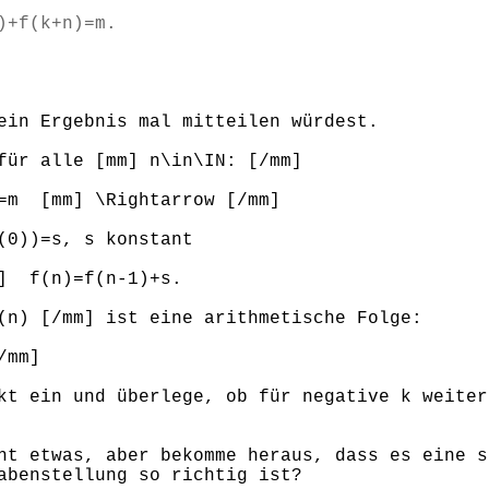
)+f(k+n)=m.
ein Ergebnis mal mitteilen würdest.
für alle [mm] n\in\IN: [/mm]
)=m [mm] \Rightarrow [/mm]
(0))=s, s konstant
m] f(n)=f(n-1)+s.
(n) [/mm] ist eine arithmetische Folge:
/mm]
kt ein und überlege, ob für negative k weiter
ht etwas, aber bekomme heraus, dass es eine s
abenstellung so richtig ist?