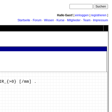
Hallo Gast!
[
einloggen
|
registrieren
]
Startseite
·
Forum
·
Wissen
·
Kurse
·
Mitglieder
·
Team
·
Impressum
IR_{>0} [/mm] .