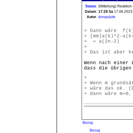
Status
:
(Mitteilung) Reaktion
Datum
:
17:29
Sa
17.06.2023
Autor
:
donquijote
> Dann wäre f(k)
> [mm]a(k)^2-a(k
> = a(2n-2)
>
> Das ist aber k
Wenn nach einer 
dass die übrigen
>
> Wenn m grundsä
> wäre das ok. (
> dann wäre m=0,
Bezug
Bezug