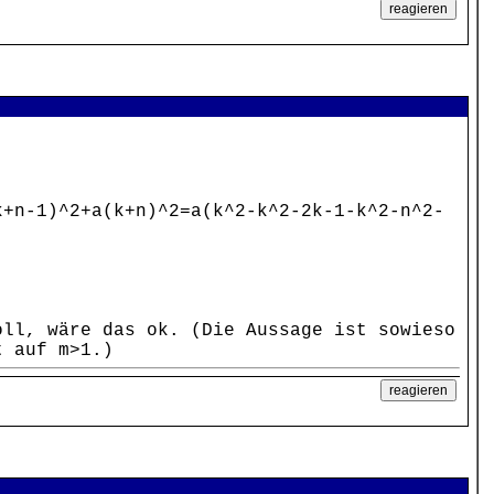
+n-1)^2+a(k+n)^2=a(k^2-k^2-2k-1-k^2-n^2-
oll, wäre das ok. (Die Aussage ist sowieso
t auf m>1.)