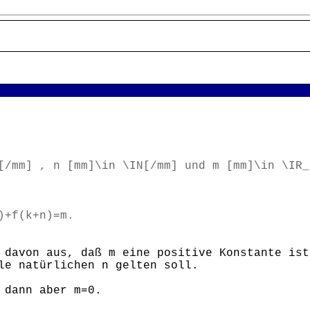
[/mm] , n [mm]\in \IN[/mm] und m [mm]\in \IR_
)+f(k+n)=m.
davon aus, daß m eine positive Konstante ist
le natürlichen n gelten soll.
 dann aber m=0.