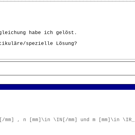
gleichung habe ich gelöst.
tikuläre/spezielle Lösung?
[/mm] , n [mm]\in \IN[/mm] und m [mm]\in \IR_