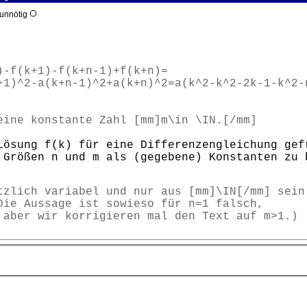
 unnötig
-f(k+1)-f(k+n-1)+f(k+n)=
+1)^2-a(k+n-1)^2+a(k+n)^2=a(k^2-k^2-2k-1-k^2-
eine konstante Zahl [mm]m\in \IN.[/mm]
Lösung f(k) für eine Differenzengleichung gef
 Größen n und m als (gegebene) Konstanten zu 
tzlich variabel und nur aus [mm]\IN[/mm] sein
Die Aussage ist sowieso für n=1 falsch,
 aber wir korrigieren mal den Text auf m>1.)