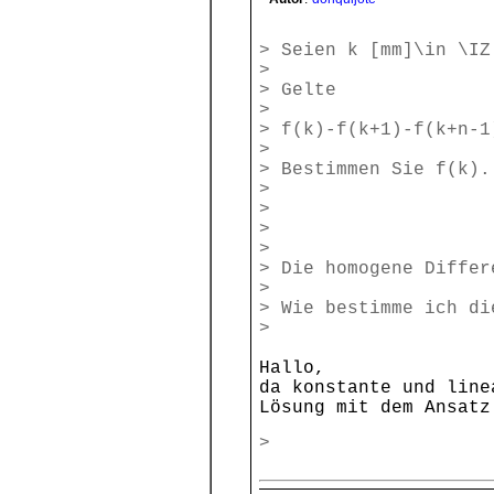
> Seien k [mm]\in \IZ
>
> Gelte
>
> f(k)-f(k+1)-f(k+n-1
>
> Bestimmen Sie f(k).
>
>
>
>
> Die homogene Differ
>
> Wie bestimme ich di
>
Hallo,
da konstante und line
Lösung mit dem Ansatz
>