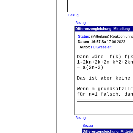
Bezug
Bezug
Differenzengleichung: Mitteilung
Status
:
(Mitteilung) Reaktion unn
Datum
:
16:57
Sa
17.06.2023
Autor
:
HJKweseleit
Dann wäre f(k)-f(k
1-2kn+2k+2n+k^2+2k
= a(2n-2)
Das ist aber keine
Wenn m grundsätzli
für n=1 falsch, da
Bezug
Bezug
Differenzengleichung: Mitteil