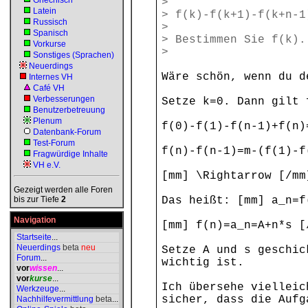
Griechisch
>
Latein
> f(k)-f(k+1)-f(k+n-1
Russisch
>
Spanisch
> Bestimmen Sie f(k).
Vorkurse
>
Sonstiges (Sprachen)
Neuerdings
Wäre schön, wenn du d
Internes VH
Café VH
Verbesserungen
Setze k=0. Dann gilt 
Benutzerbetreuung
Plenum
f(0)-f(1)-f(n-1)+f(n
Datenbank-Forum
Test-Forum
f(n)-f(n-1)=m-(f(1)-f
Fragwürdige Inhalte
VH e.V.
[mm] \Rightarrow [/m
Gezeigt werden alle Foren
bis zur Tiefe
2
Das heißt: [mm] a_n=f
Navigation
[mm] f(n)=a_n=A+n*s [
Startseite
...
Neuerdings
beta
neu
Setze A und s geschic
Forum
...
wichtig ist.
vor
wissen
...
vor
kurse
...
Ich übersehe vielleic
Werkzeuge
...
sicher, dass die Aufg
Nachhilfevermittlung
beta
...