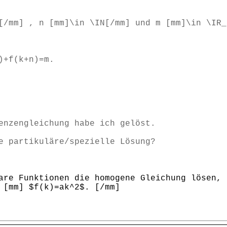
[/mm] , n [mm]\in \IN[/mm] und m [mm]\in \IR_
)+f(k+n)=m.
enzengleichung habe ich gelöst.
e partikuläre/spezielle Lösung?
are Funktionen die homogene Gleichung lösen, 
 [mm] $f(k)=ak^2$. [/mm]