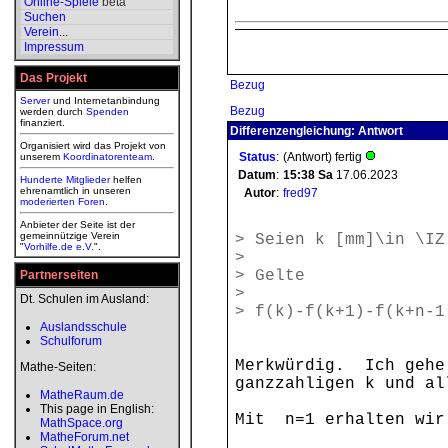
Online-Spiele
beta
Suchen
Verein
...
Impressum
Das Projekt
Bezug
Server
und Internetanbindung
Bezug
werden durch
Spenden
finanziert.
Differenzengleichung: Antwort
Organisiert wird das Projekt von
Status
:
(Antwort) fertig
unserem
Koordinatorenteam
.
Datum
:
15:38
Sa
17.06.2023
Hunderte Mitglieder
helfen
ehrenamtlich in unseren
Autor
:
fred97
moderierten
Foren
.
Anbieter der Seite ist der
gemeinnützige Verein
> Seien k [mm]\in \IZ
"
Vorhilfe.de e.V.
".
>
> Gelte
Partnerseiten
>
Dt. Schulen im Ausland:
> f(k)-f(k+1)-f(k+n-1
Auslandsschule
Schulforum
Merkwürdig. Ich gehe 
Mathe-Seiten:
ganzzahligen k und al
MatheRaum.de
This page in English:
Mit n=1 erhalten wir
MathSpace.org
MatheForum.net