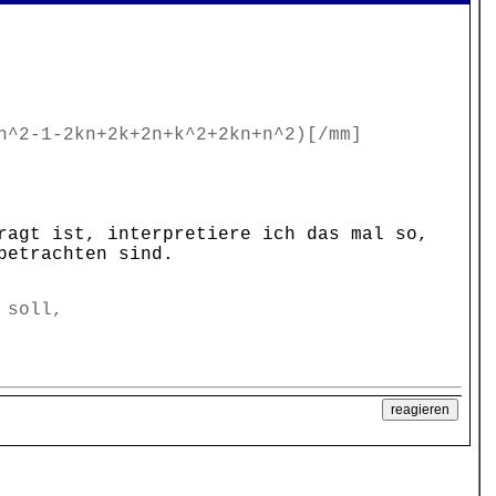
n^2-1-2kn+2k+2n+k^2+2kn+n^2)[/mm]
ragt ist, interpretiere ich das mal so,
betrachten sind.
 soll,