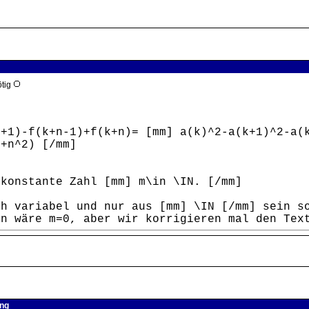
ötig
+1)-f(k+n-1)+f(k+n)= [mm] a(k)^2-a(k+1)^2-a(k
n+n^2) [/mm]
 konstante Zahl [mm] m\in \IN. [/mm]
ch variabel und nur aus [mm] \IN [/mm] sein s
nn wäre m=0, aber wir korrigieren mal den Tex
ung