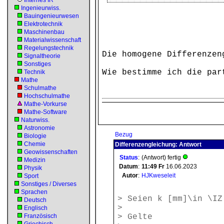
Internes IR
Ingenieurwiss.
Bauingenieurwesen
Elektrotechnik
Maschinenbau
Materialwissenschaft
Regelungstechnik
Die homogene Differenzen
Signaltheorie
Sonstiges
Wie bestimme ich die par
Technik
Mathe
Schulmathe
Hochschulmathe
Mathe-Vorkurse
Mathe-Software
Naturwiss.
Astronomie
Bezug
Biologie
Chemie
Differenzengleichung: Antwort
Geowissenschaften
Status
:
(Antwort) fertig
Medizin
Datum
:
11:49
Fr
16.06.2023
Physik
Autor
:
HJKweseleit
Sport
Sonstiges / Diverses
Sprachen
> Seien k [mm]\in \IZ
Deutsch
>
Englisch
Französisch
> Gelte