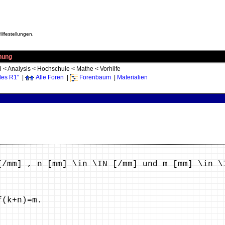
ilfestellungen.
hung
l
<
Analysis
<
Hochschule
<
Mathe
<
Vorhilfe
des R1"
|
Alle Foren
|
Forenbaum
|
Materialien
[/mm] , n [mm] \in \IN [/mm] und m [mm] \in \
f(k+n)=m.