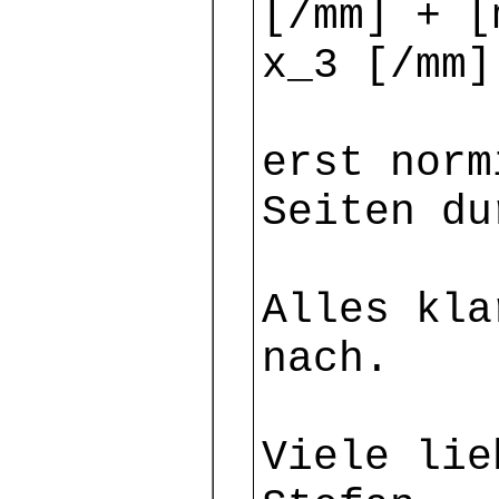
[/mm] + [
x_3 [/mm]
erst norm
Seiten du
Alles kla
nach.
Viele lie