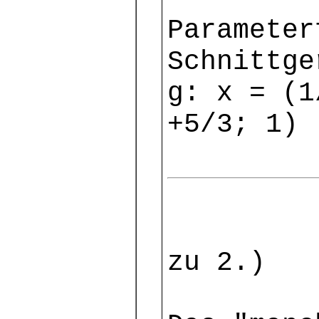
Parameter
Schnittge
g: x = (1
+5/3; 1)
zu 2.)