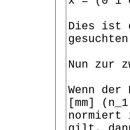
x = (0 1 
Dies ist 
gesuchten
Nun zur z
Wenn der 
[mm] (n_1
normiert 
gilt, dan