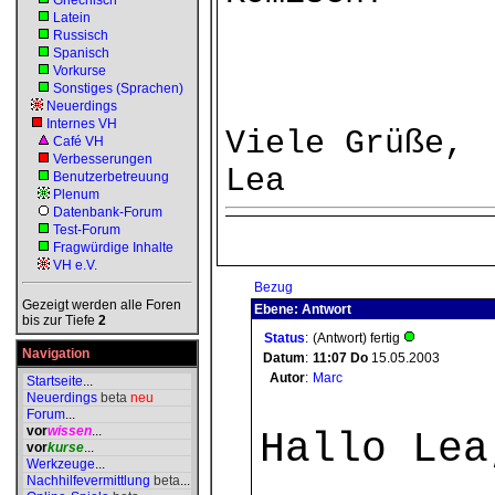
Griechisch
Latein
Russisch
Spanisch
Vorkurse
Sonstiges (Sprachen)
Neuerdings
Internes VH
Viele Grüße,
Café VH
Verbesserungen
Lea
Benutzerbetreuung
Plenum
Datenbank-Forum
Test-Forum
Fragwürdige Inhalte
VH e.V.
Bezug
Gezeigt werden alle Foren
Ebene: Antwort
bis zur Tiefe
2
Status
:
(Antwort) fertig
Navigation
Datum
:
11:07
Do
15.05.2003
Autor
:
Marc
Startseite
...
Neuerdings
beta
neu
Forum
...
vor
wissen
...
Hallo Lea
vor
kurse
...
Werkzeuge
...
Nachhilfevermittlung
beta
...