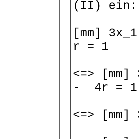
(II) ein:
[mm] 3x_1
r = 1
<=> [mm] 
- 4r = 1
<=> [mm] 