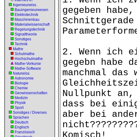
1. Wenn ich z
Internes IR
Ingenieurwiss.
gegeben habe,
Bauingenieurwesen
Elektrotechnik
Schnittgerade
Maschinenbau
Materialwissenschaft
Parameterform
Regelungstechnik
Signaltheorie
Sonstiges
Technik
Mathe
2. Wenn ich e
Schulmathe
Hochschulmathe
gegebn habe d
Mathe-Vorkurse
Mathe-Software
manchmal das 
Naturwiss.
Astronomie
Gleichheitsze
Biologie
Chemie
Nullpunkt an,
Geowissenschaften
Medizin
dass bei eini
Physik
Sport
aber bei ande
Sonstiges / Diverses
Sprachen
nicht????????
Deutsch
Englisch
Französisch
Komisch!