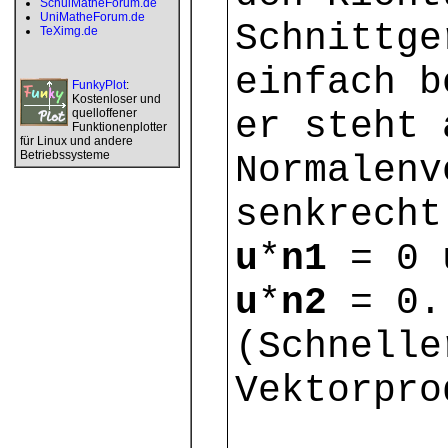
SchulMatheForum.de
UniMatheForum.de
Schnittge
TeXimg.de
einfach b
FunkyPlot
:
Kostenloser und
er steht 
quelloffener
Funktionenplotter
für Linux und andere
Betriebssysteme
Normalenv
senkrecht
u
*
n1
= 0 
u
*
n2
= 0.
(Schnelle
Vektorpro