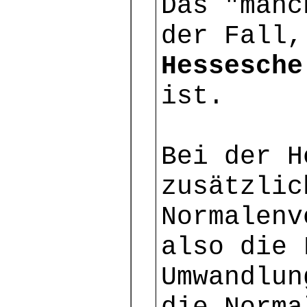
Das "manc
der Fall,
Hessesche
ist.
Bei der H
zusätzlic
Normalenv
also die 
Umwandlun