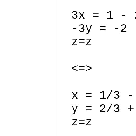
3x = 1 - 
-3y = -2 
z=z
<=>
x = 1/3 -
y = 2/3 +
z=z