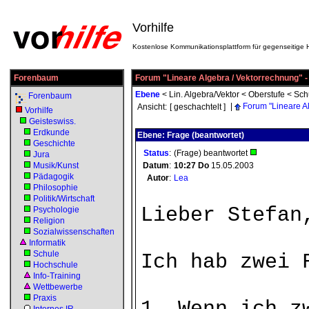
Vorhilfe
Kostenlose Kommunikationsplattform für gegenseitige H
Forenbaum
Forum "Lineare Algebra / Vektorrechnung" 
Ebene
<
Lin. Algebra/Vektor
<
Oberstufe
<
Sch
Forenbaum
|
Forum "Lineare A
Ansicht:
[ geschachtelt ]
Vorhilfe
Geisteswiss.
Erdkunde
Ebene: Frage (beantwortet)
Geschichte
Status
:
(Frage) beantwortet
Jura
Musik/Kunst
Datum
:
10:27
Do
15.05.2003
Pädagogik
Autor
:
Lea
Philosophie
Politik/Wirtschaft
Lieber Stefan
Psychologie
Religion
Sozialwissenschaften
Informatik
Schule
Ich hab zwei 
Hochschule
Info-Training
Wettbewerbe
Praxis