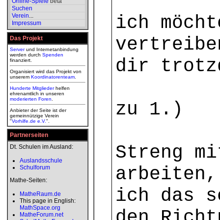
Online-Spiele
beta
Suchen
Verein
...
ich möcht
Impressum
vertreibe
Das Projekt
Server
und Internetanbindung
werden durch
Spenden
dir trot
finanziert.
Organisiert wird das Projekt von
unserem
Koordinatorenteam
.
Hunderte Mitglieder
helfen
ehrenamtlich in unseren
moderierten
Foren
.
zu 1.)
Anbieter der Seite ist der
gemeinnützige Verein
"
Vorhilfe.de e.V.
".
Partnerseiten
Streng mi
Dt. Schulen im Ausland:
Auslandsschule
arbeiten,
Schulforum
Mathe-Seiten:
ich das s
MatheRaum.de
This page in English:
MathSpace.org
den Rich
MatheForum.net