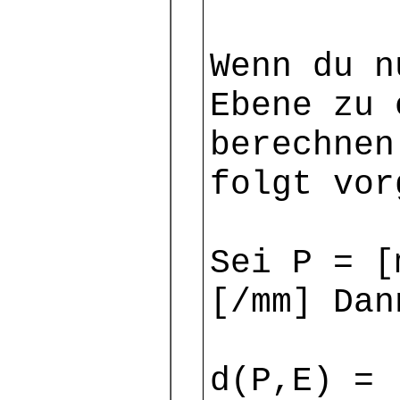
Wenn du n
Ebene zu 
berechnen
folgt vor
Sei P = [
[/mm] Dan
d(P,E) = 