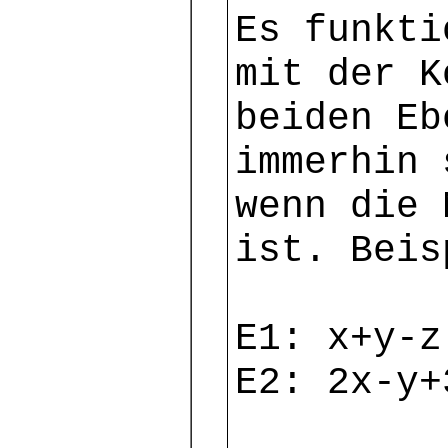
Es funkti
mit der K
beiden Eb
immerhin 
wenn die 
ist. Beis
E1: x+y-z
E2: 2x-y+