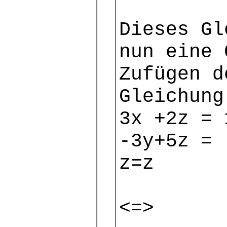
Dieses Gl
nun eine 
Zufügen d
Gleichung
3x +2z = 
-3y+5z = 
z=z
<=>