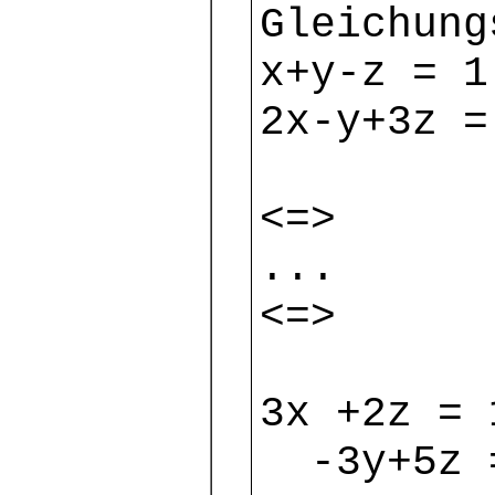
Gleichung
x+y-z = 1
2x-y+3z =
<=>
...
<=>
3x +2z = 
-3y+5z 