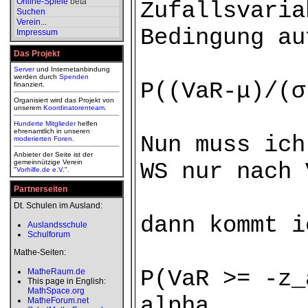
Online-Spiele
beta
Zufallsvaria
Suchen
Verein
...
Bedingung au
Impressum
Das Projekt
Server
und Internetanbindung
werden durch
Spenden
P((VaR-μ)/(σ
finanziert.
Organisiert wird das Projekt von
unserem
Koordinatorenteam
.
Hunderte Mitglieder
helfen
ehrenamtlich in unseren
Nun muss ich
moderierten
Foren
.
Anbieter der Seite ist der
gemeinnützige Verein
WS nur nach 
"
Vorhilfe.de e.V.
".
Partnerseiten
Dt. Schulen im Ausland:
dann kommt i
Auslandsschule
Schulforum
Mathe-Seiten:
P(VaR >= -z_
MatheRaum.de
This page in English:
MathSpace.org
alpha z
MatheForum.net