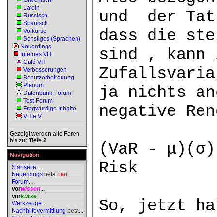
Griechisch
Latein
und der Tat
Russisch
Spanisch
dass die ste
Vorkurse
Sonstiges (Sprachen)
Neuerdings
sind , kann 
Internes VH
Café VH
Zufallsvaria
Verbesserungen
Benutzerbetreuung
Plenum
ja nichts an
Datenbank-Forum
Test-Forum
negative Ren
Fragwürdige Inhalte
VH e.V.
Gezeigt werden alle Foren
bis zur Tiefe
2
(VaR - μ)(
Navigation
Risk
Startseite
...
Neuerdings
beta
neu
Forum
...
vor
wissen
...
vor
kurse
...
So, jetzt ha
Werkzeuge
...
Nachhilfevermittlung
beta
...