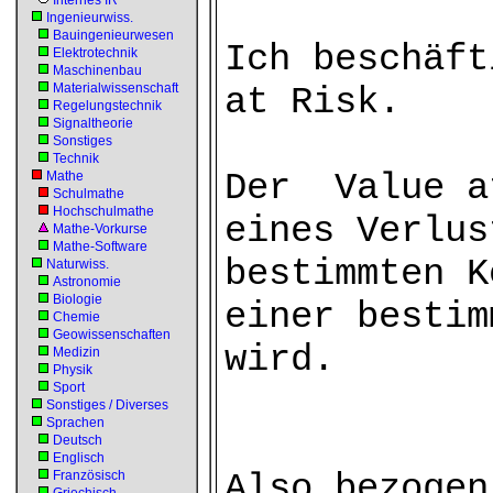
Internes IR
Ingenieurwiss.
Bauingenieurwesen
Ich beschäft
Elektrotechnik
Maschinenbau
Materialwissenschaft
at Risk.
Regelungstechnik
Signaltheorie
Sonstiges
Technik
Der Value a
Mathe
Schulmathe
Hochschulmathe
eines Verlus
Mathe-Vorkurse
Mathe-Software
bestimmten K
Naturwiss.
Astronomie
Biologie
einer bestim
Chemie
Geowissenschaften
wird.
Medizin
Physik
Sport
Sonstiges / Diverses
Sprachen
Deutsch
Englisch
Also bezogen
Französisch