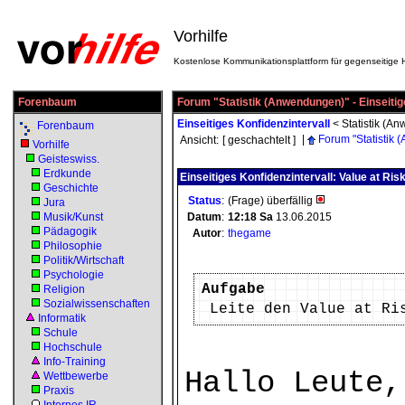
Vorhilfe
Kostenlose Kommunikationsplattform für gegenseitige H
Forenbaum
Forum "Statistik (Anwendungen)" - Einseitig
Einseitiges Konfidenzintervall
<
Statistik (An
Forenbaum
|
Forum "Statistik
Ansicht:
[ geschachtelt ]
Vorhilfe
Geisteswiss.
Erdkunde
Einseitiges Konfidenzintervall: Value at Ris
Geschichte
Status
:
(Frage) überfällig
Jura
Musik/Kunst
Datum
:
12:18
Sa
13.06.2015
Pädagogik
Autor
:
thegame
Philosophie
Politik/Wirtschaft
Psychologie
Aufgabe
Religion
Sozialwissenschaften
Leite den Value at Ri
Informatik
Schule
Hochschule
Info-Training
Hallo Leute,
Wettbewerbe
Praxis