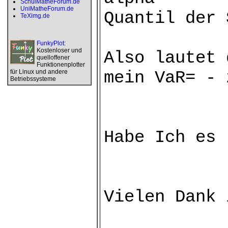
SchulMatheForum.de
UniMatheForum.de
Quantil der 
TeXimg.de
FunkyPlot
:
Kostenloser und
Also lautet 
quelloffener
Funktionenplotter
mein VaR= - 
für Linux und andere
Betriebssysteme
Habe Ich es 
Vielen Dank 