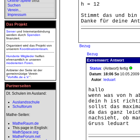
Online-Spiele
beta
h = 12
Suchen
Verein
...
Impressum
Stimmt das und bin
Danke für deine An
Das Projekt
Server
und Internetanbindung
werden durch
Spenden
finanziert.
Organisiert wird das Projekt von
Bezug
unserem
Koordinatorenteam
.
Bezug
Hunderte Mitglieder
helfen
ehrenamtlich in unseren
Extremwert: Antwort
moderierten
Foren
.
Status
:
(Antwort) fertig
Anbieter der Seite ist der
gemeinnützige Verein
Datum
:
18:06
So
10.05.2009
"
Vorhilfe.de e.V.
".
Autor
:
leduart
Partnerseiten
hallo
Dt. Schulen im Ausland:
wenn was von h a
dein h ist richt
Auslandsschule
sollst das maxim
Schulforum
da das ganz leic
Mathe-Seiten:
nachsieht, ob ma
Gruss leduart
MatheRaum.de
This page in English:
MathSpace.org
MatheForum.net