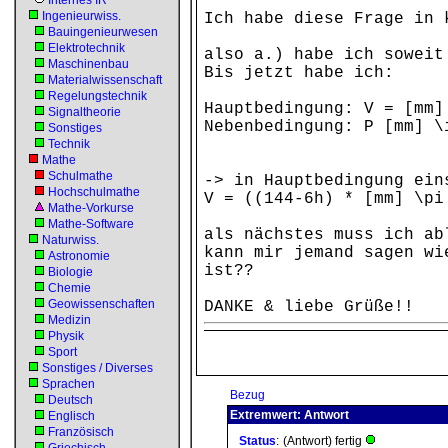
Internes IR
Ingenieurwiss.
Ich habe diese Frage in 
Bauingenieurwesen
Elektrotechnik
also a.) habe ich soweit
Maschinenbau
Bis jetzt habe ich:
Materialwissenschaft
Regelungstechnik
Hauptbedingung: V = [mm]
Signaltheorie
Nebenbedingung: P [mm] \
Sonstiges
r² =
Technik
Mathe
Schulmathe
-> in Hauptbedingung ein
Hochschulmathe
V = ((144-6h) * [mm] \pi
Mathe-Vorkurse
Mathe-Software
als nächstes muss ich ab
Naturwiss.
kann mir jemand sagen wi
Astronomie
ist??
Biologie
Chemie
Geowissenschaften
DANKE & liebe Grüße!!
Medizin
Physik
Sport
Sonstiges / Diverses
Sprachen
Bezug
Deutsch
Extremwert: Antwort
Englisch
Französisch
Status
:
(Antwort) fertig