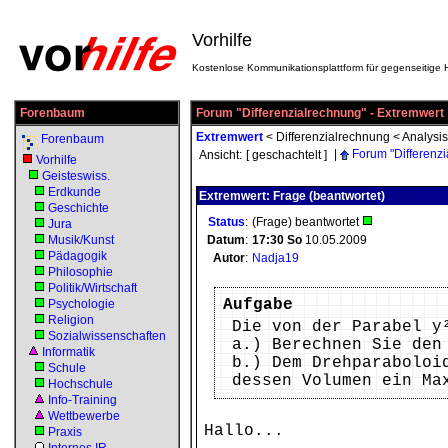
Vorhilfe
Kostenlose Kommunikationsplattform für gegenseitige H
Forenbaum
Forum "Differenzialrechnung" - Extremwert
Extremwert
<
Differenzialrechnung
<
Analysis
Forenbaum
|
Forum "Differenz
Ansicht:
[ geschachtelt ]
Vorhilfe
Geisteswiss.
Erdkunde
Extremwert: Frage (beantwortet)
Geschichte
Status
:
(Frage) beantwortet
Jura
Musik/Kunst
Datum
:
17:30
So
10.05.2009
Pädagogik
Autor
:
Nadja19
Philosophie
Politik/Wirtschaft
Aufgabe
Psychologie
Religion
Die von der Parabel y
Sozialwissenschaften
a.) Berechnen Sie den
Informatik
b.) Dem Drehparaboloi
Schule
dessen Volumen ein Ma
Hochschule
Info-Training
Wettbewerbe
Hallo...
Praxis