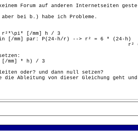
keinem Forum auf anderen Internetseiten geste
 aber bei b.) habe ich Probleme.
 r²*\pi* [/mm] h / 3
in [/mm] par: P(24-h/r) --> r² = 6 * (24-h)
 144 - 
setzen:
 [/mm] * h) / 3
leiten oder? und dann null setzen?
e die Ableitung von dieser Gleichung geht und