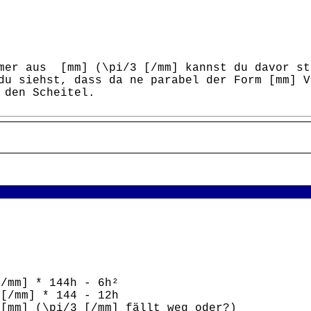
mer aus [mm] (\pi/3 [/mm] kannst du davor st
du siehst, dass da ne parabel der Form [mm] 
 den Scheitel.
[/mm] * 144h - 6h²
 [/mm] * 144 - 12h
m] (\pi/3 [/mm] fällt weg oder?)