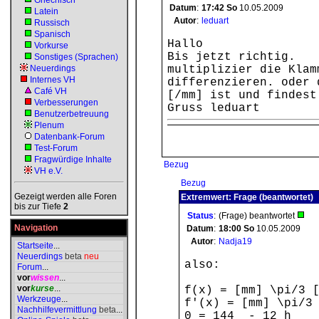
Griechisch
Datum
:
17:42
So
10.05.2009
Latein
Autor
:
leduart
Russisch
Spanisch
Hallo
Vorkurse
Bis jetzt richtig.
Sonstiges (Sprachen)
Neuerdings
multiplizier die Klam
Internes VH
differenzieren. oder 
Café VH
[/mm] ist und findest
Verbesserungen
Gruss leduart
Benutzerbetreuung
Plenum
Datenbank-Forum
Test-Forum
Fragwürdige Inhalte
Bezug
VH e.V.
Bezug
Gezeigt werden alle Foren
Extremwert: Frage (beantwortet)
bis zur Tiefe
2
Status
:
(Frage) beantwortet
Navigation
Datum
:
18:00
So
10.05.2009
Autor
:
Nadja19
Startseite
...
Neuerdings
beta
neu
also:
Forum
...
vor
wissen
...
vor
kurse
...
f(x) = [mm] \pi/3 
Werkzeuge
...
f'(x) = [mm] \pi/3
Nachhilfevermittlung
beta
...
0 = 144 - 12 h [m