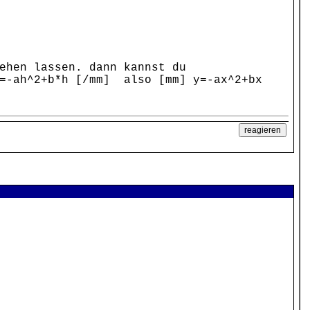
ehen lassen. dann kannst du
V=-ah^2+b*h [/mm] also [mm] y=-ax^2+bx