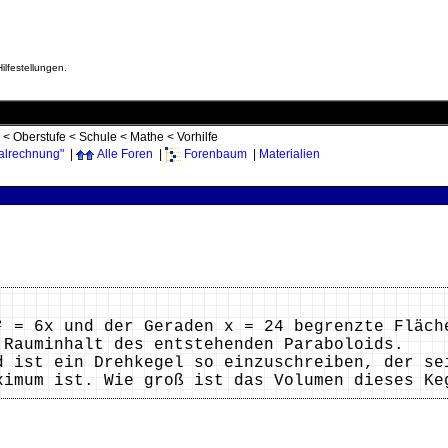
ilfestellungen.
<
Oberstufe
<
Schule
<
Mathe
<
Vorhilfe
ialrechnung"
|
Alle Foren
|
Forenbaum
|
Materialien
² = 6x und der Geraden x = 24 begrenzte Fläch
 Rauminhalt des entstehenden Paraboloids.
d ist ein Drehkegel so einzuschreiben, der se
ximum ist. Wie groß ist das Volumen dieses 