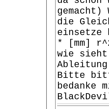
da schon 
gemacht) 
die Gleic
einsetze 
* [mm] r^
wie sieht
Ableitung
Bitte bit
bedanke m
BlackDevi