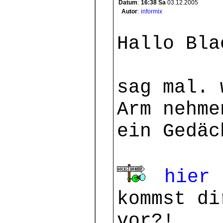
Datum
:
16:38
Sa
03.12.2005
Autor
:
informix
Hallo Bla
sag mal. 
Arm nehme
ein Gedä
hier
kommst di
vor?!