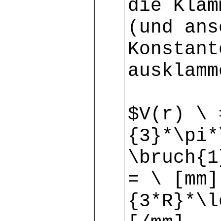
die Klam
(und ans
Konstant
ausklamm
$V(r) \ 
{3}*\pi*
\bruch{1
= \ [mm]
{3*R}*\l