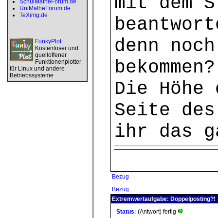
mit dem S
SchulMatheForum.de
UniMatheForum.de
TeXimg.de
beantwort
denn noch
FunkyPlot
:
Kostenloser und
quelloffener
bekommen?
Funktionenplotter
für Linux und andere
Betriebssysteme
Die Höhe 
Seite des
ihr das g
Bezug
Bezug
Extremwertaufgabe: Doppelposting?!
Status
:
(Antwort) fertig