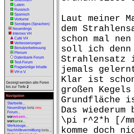
Griechisch
Latein
Russisch
Spanisch
Laut meiner M
Vorkurse
Sonstiges (Sprachen)
dem Strahlens
Neuerdings
Internes VH
schon mal nen
Café VH
Verbesserungen
soll ich denn
Benutzerbetreuung
Plenum
Strahlensatz 
Datenbank-Forum
Test-Forum
jemals gelern
Fragwürdige Inhalte
VH e.V.
Klar ist scho
Gezeigt werden alle Foren
bis zur Tiefe
2
großen Kegels
Navigation
Grundfläche i
Startseite
...
Das wiederum 
Neuerdings
beta
neu
Forum
...
vor
wissen
...
\pi r^2*h [/m
vor
kurse
...
Werkzeuge
...
komme doch ni
Nachhilfevermittlung
beta
...