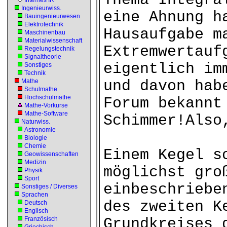
Thema Integra
Internes IR
Ingenieurwiss.
eine Ahnung h
Bauingenieurwesen
Elektrotechnik
Hausaufgabe m
Maschinenbau
Materialwissenschaft
Extremwertauf
Regelungstechnik
Signaltheorie
eigentlich im
Sonstiges
Technik
Mathe
und davon hab
Schulmathe
Hochschulmathe
Forum bekannt
Mathe-Vorkurse
Mathe-Software
Schimmer!Also
Naturwiss.
Astronomie
Biologie
Chemie
Einem Kegel s
Geowissenschaften
Medizin
möglichst gro
Physik
Sport
einbeschriebe
Sonstiges / Diverses
Sprachen
des zweiten K
Deutsch
Englisch
Französisch
Grundkreises 