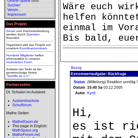
Online-Spiele
beta
Wäre euch wir
Suchen
Verein
...
helfen könnte
Impressum
Das Projekt
einmal im Vor
Server
und Internetanbindung
werden durch
Spenden
Bis bald, eue
finanziert.
Organisiert wird das Projekt von
unserem
Koordinatorenteam
.
Hunderte Mitglieder
helfen
ehrenamtlich in unseren
moderierten
Foren
.
Bezug
Anbieter der Seite ist der
gemeinnützige Verein
Extremwertaufgabe: Rückfrage
"
Vorhilfe.de e.V.
".
Status
:
(Mitteilung) Reaktion unnötig
Partnerseiten
Datum
:
15:40
Sa
03.12.2005
Dt. Schulen im Ausland:
Autor
:
Kyrill
Auslandsschule
Schulforum
Hi,
Mathe-Seiten:
MatheRaum.de
es ist ri
This page in English:
MathSpace.org
MatheForum.net