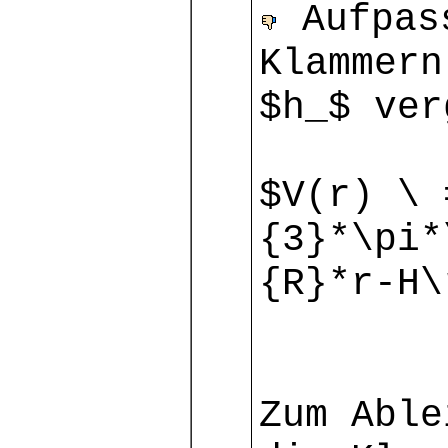
Aufpass
Klammern
$h_$ ver
$V(r) \ 
{3}*\pi*
{R}*r-H\
Zum Able