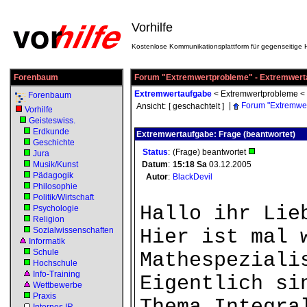
Vorhilfe
Kostenlose Kommunikationsplattform für gegenseitige H
Forenbaum
Forum "Extremwertprobleme" - Extremwert
Extremwertaufgabe
<
Extremwertprobleme
<
Forenbaum
|
Forum "Extremwe
Ansicht:
[ geschachtelt ]
Vorhilfe
Geisteswiss.
Erdkunde
Extremwertaufgabe: Frage (beantwortet)
Geschichte
Status
:
(Frage) beantwortet
Jura
Musik/Kunst
Datum
:
15:18
Sa
03.12.2005
Pädagogik
Autor
:
BlackDevil
Philosophie
Politik/Wirtschaft
Hallo ihr Lie
Psychologie
Religion
Sozialwissenschaften
Hier ist mal 
Informatik
Schule
Mathespeziali
Hochschule
Info-Training
Eigentlich si
Wettbewerbe
Praxis