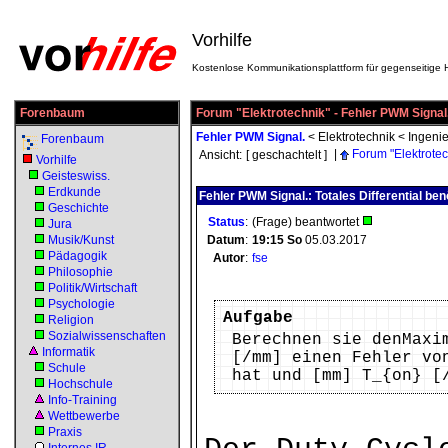
Vorhilfe
Kostenlose Kommunikationsplattform für gegenseitige H
Forenbaum
Forum "Elektrotechnik" - Fehler PWM Signal
Fehler PWM Signal.
<
Elektrotechnik
<
Ingenie
Forenbaum
|
Forum "Elektrotec
Ansicht:
[ geschachtelt ]
Vorhilfe
Geisteswiss.
Erdkunde
Fehler PWM Signal.: Totales Differential ben
Geschichte
Status
:
(Frage) beantwortet
Jura
Musik/Kunst
Datum
:
19:15
So
05.03.2017
Pädagogik
Autor
:
fse
Philosophie
Politik/Wirtschaft
Psychologie
Aufgabe
Religion
Sozialwissenschaften
Berechnen sie denMaxi
Informatik
[/mm] einen Fehler vo
Schule
hat und [mm] T_{on} [
Hochschule
Info-Training
Wettbewerbe
Praxis