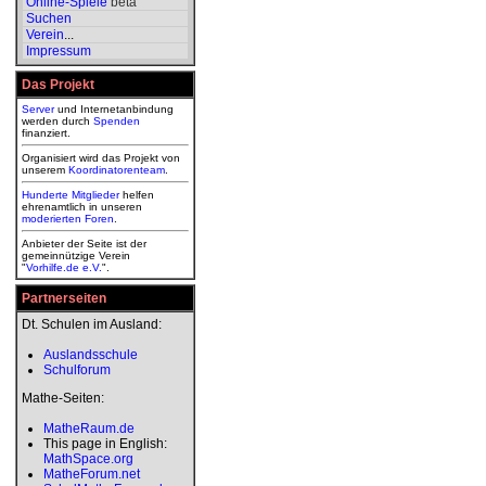
Online-Spiele
beta
Suchen
Verein
...
Impressum
Das Projekt
Server
und Internetanbindung
werden durch
Spenden
finanziert.
Organisiert wird das Projekt von
unserem
Koordinatorenteam
.
Hunderte Mitglieder
helfen
ehrenamtlich in unseren
moderierten
Foren
.
Anbieter der Seite ist der
gemeinnützige Verein
"
Vorhilfe.de e.V.
".
Partnerseiten
Dt. Schulen im Ausland:
Auslandsschule
Schulforum
Mathe-Seiten:
MatheRaum.de
This page in English:
MathSpace.org
MatheForum.net