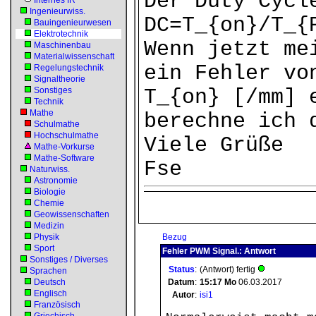
Der Duty Cycl
Internes IR
Ingenieurwiss.
DC=T_{on}/T_{
Bauingenieurwesen
Elektrotechnik
Wenn jetzt me
Maschinenbau
Materialwissenschaft
ein Fehler vo
Regelungstechnik
Signaltheorie
Sonstiges
T_{on} [/mm] 
Technik
Mathe
berechne ich 
Schulmathe
Hochschulmathe
Viele Grüße
Mathe-Vorkurse
Mathe-Software
Fse
Naturwiss.
Astronomie
Biologie
Chemie
Geowissenschaften
Medizin
Physik
Bezug
Sport
Fehler PWM Signal.: Antwort
Sonstiges / Diverses
Status
:
(Antwort) fertig
Sprachen
Deutsch
Datum
:
15:17
Mo
06.03.2017
Englisch
Autor
:
isi1
Französisch