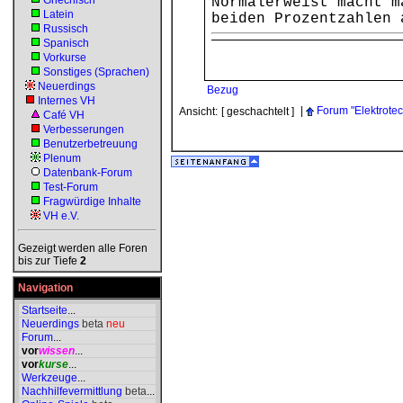
Griechisch
Normalerweist macht m
Latein
beiden Prozentzahlen 
Russisch
Spanisch
Vorkurse
Sonstiges (Sprachen)
Neuerdings
Bezug
Internes VH
|
Forum "Elektrotec
Ansicht:
[ geschachtelt ]
Café VH
Verbesserungen
Benutzerbetreuung
Plenum
Datenbank-Forum
Test-Forum
Fragwürdige Inhalte
VH e.V.
Gezeigt werden alle Foren
bis zur Tiefe
2
Navigation
Startseite
...
Neuerdings
beta
neu
Forum
...
vor
wissen
...
vor
kurse
...
Werkzeuge
...
Nachhilfevermittlung
beta
...