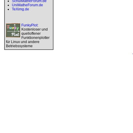
SchulMatheForum.de
UniMatheForum.de
TeXimg.de
FunkyPlot
:
Kostenloser und
quelloffener
Funktionenplotter
für Linux und andere
Betriebssysteme