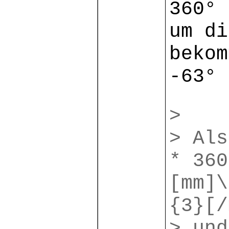
360° 
um di
bekom
-63° 
>
> Als
* 360
[mm]\
{3}[/
> und