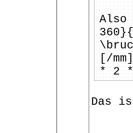
Also
360}
\bru
[/mm
* 2 
Das is