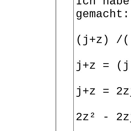
Ich habe
gemacht:
(j+z) /(
j+z = (j
j+z = 2z
2z² - 2z