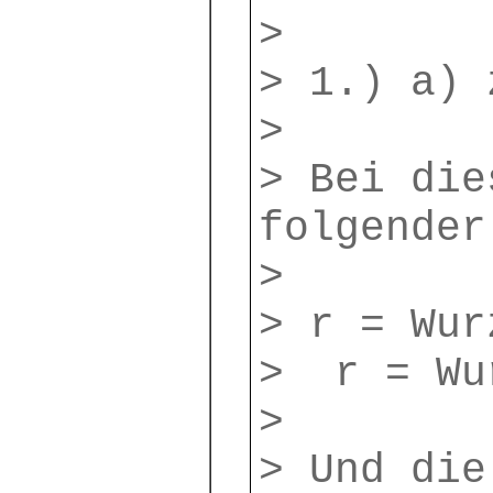
>
> 1.) a) 
>
> Bei die
folgender
>
> r = Wur
> r = Wu
>
> Und die