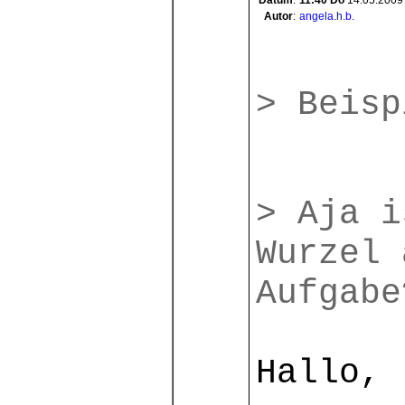
Datum
:
11:40
Do
14.05.2009
Autor
:
angela.h.b.
> Beisp
> Aja i
Wurzel 
Aufgabe
Hallo,