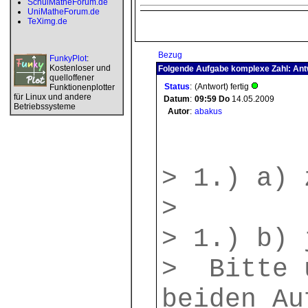
SchulMatheForum.de
UniMatheForum.de
TeXimg.de
Bezug
FunkyPlot
:
Kostenloser und
Folgende Aufgabe komplexe Zahl: Ant
quelloffener
Status
:
(Antwort) fertig
Funktionenplotter
für Linux und andere
Datum
:
09:59
Do
14.05.2009
Betriebssysteme
Autor
:
abakus
> 1.) a) 
>
> 1.) b) 
> Bitte 
beiden Au