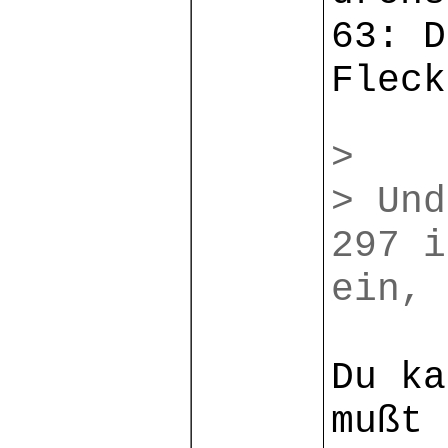
63: D
Fleck
>
> Und
297 i
ein, 
Du ka
mußt 