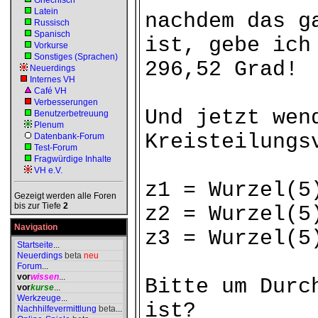
Griechisch
Latein
nachdem das g
Russisch
Spanisch
ist, gebe ich
Vorkurse
Sonstiges (Sprachen)
296,52 Grad!
Neuerdings
Internes VH
Café VH
Verbesserungen
Und jetzt wen
Benutzerbetreuung
Plenum
Kreisteilungs
Datenbank-Forum
Test-Forum
Fragwürdige Inhalte
VH e.V.
z1 = Wurzel(5
Gezeigt werden alle Foren
bis zur Tiefe
2
z2 = Wurzel(5
Navigation
z3 = Wurzel(5
Startseite
...
Neuerdings
beta
neu
Forum
...
vor
wissen
...
Bitte um Durc
vor
kurse
...
Werkzeuge
...
ist?
Nachhilfevermittlung
beta
...