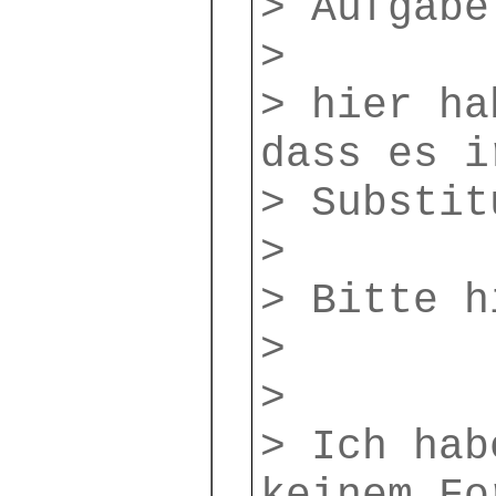
> Aufgabe
>
> hier ha
dass es i
> Substit
>
> Bitte h
>
>
> Ich hab