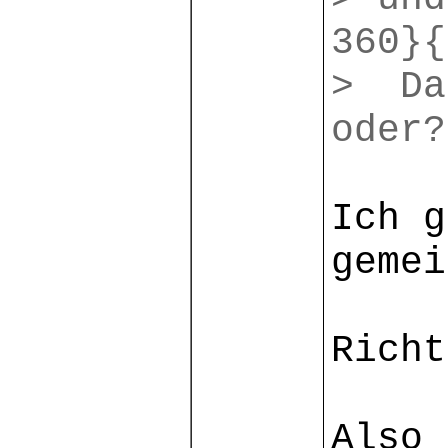
360}{
> Da
oder?
Ich g
gemei
Richt
Also 