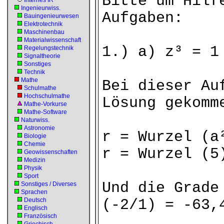
Bitte um Hilf
Internes IR
Ingenieurwiss.
Aufgaben:
Bauingenieurwesen
Elektrotechnik
Maschinenbau
Materialwissenschaft
1.) a) z³ = 1
Regelungstechnik
Signaltheorie
Sonstiges
Technik
Mathe
Bei dieser Au
Schulmathe
Hochschulmathe
Lösung gekomm
Mathe-Vorkurse
Mathe-Software
Naturwiss.
Astronomie
r = Wurzel (a
Biologie
Chemie
r = Wurzel (5
Geowissenschaften
Medizin
Physik
Sport
Und die Grade
Sonstiges / Diverses
Sprachen
Deutsch
(-2/1) = -63,
Englisch
Französisch