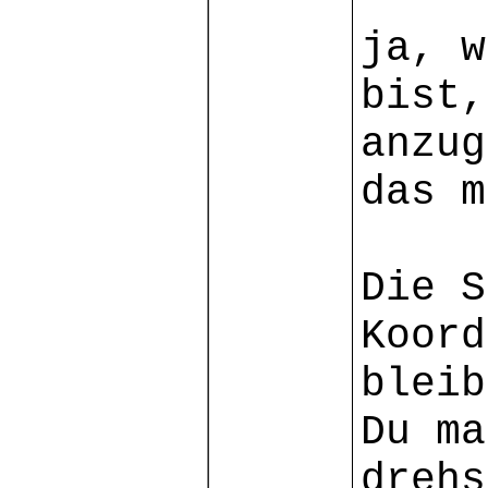
ja, w
bist,
anzug
das m
Die S
Koord
bleib
Du ma
drehs