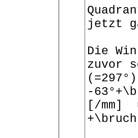
Quadran
jetzt g
Die Win
zuvor s
(=297°)
-63°+\b
[/mm] 
+\bruch