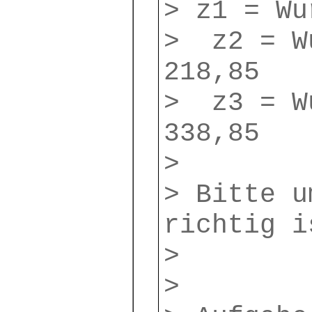
> z1 = Wu
> z2 = W
218,85
> z3 = W
338,85
>
> Bitte u
richtig i
>
>