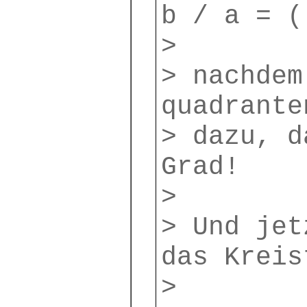
b / a = (
>
> nachdem
quadrante
> dazu, d
Grad!
>
> Und jet
das Kreis
>