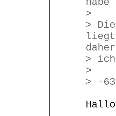
habe 
>
> Die
liegt
daher
> ich
>
> -63
Hallo