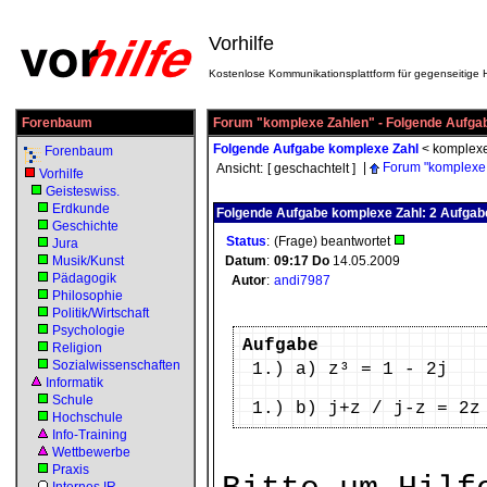
Vorhilfe
Kostenlose Kommunikationsplattform für gegenseitige H
Forenbaum
Forum "komplexe Zahlen" - Folgende Aufga
Folgende Aufgabe komplexe Zahl
<
komplex
Forenbaum
|
Forum "komplexe
Ansicht:
[ geschachtelt ]
Vorhilfe
Geisteswiss.
Erdkunde
Folgende Aufgabe komplexe Zahl: 2 Aufgab
Geschichte
Status
:
(Frage) beantwortet
Jura
Musik/Kunst
Datum
:
09:17
Do
14.05.2009
Pädagogik
Autor
:
andi7987
Philosophie
Politik/Wirtschaft
Psychologie
Aufgabe
Religion
Sozialwissenschaften
1.) a) z³ = 1 - 2j
Informatik
Schule
1.) b) j+z / j-z = 2z
Hochschule
Info-Training
Wettbewerbe
Praxis