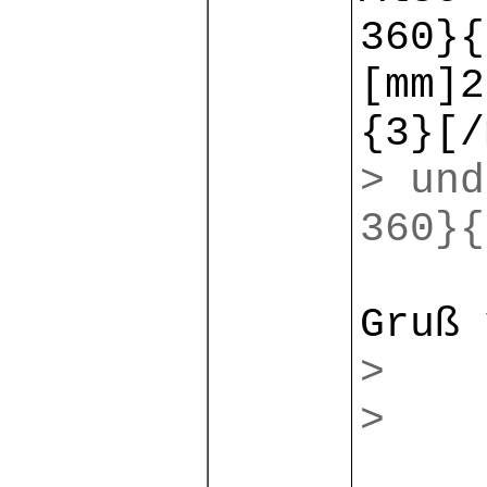
360}{
[mm]2
{3}[/
> und
360}{
Gruß 
>
>