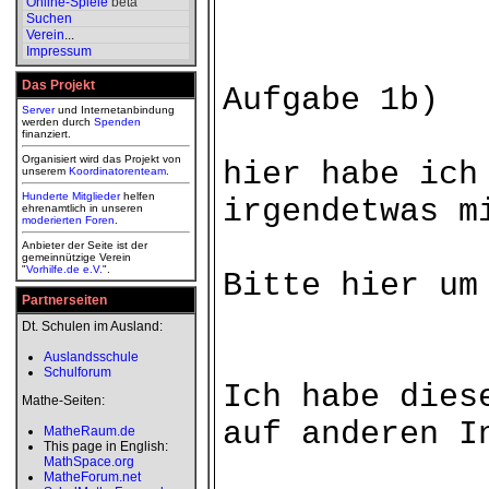
Online-Spiele
beta
Suchen
Verein
...
Impressum
Das Projekt
Aufgabe 1b)
Server
und Internetanbindung
werden durch
Spenden
finanziert.
Organisiert wird das Projekt von
hier habe ich
unserem
Koordinatorenteam
.
Hunderte Mitglieder
helfen
irgendetwas m
ehrenamtlich in unseren
moderierten
Foren
.
Anbieter der Seite ist der
gemeinnützige Verein
"
Vorhilfe.de e.V.
".
Bitte hier um
Partnerseiten
Dt. Schulen im Ausland:
Auslandsschule
Schulforum
Ich habe dies
Mathe-Seiten:
auf anderen I
MatheRaum.de
This page in English:
MathSpace.org
MatheForum.net