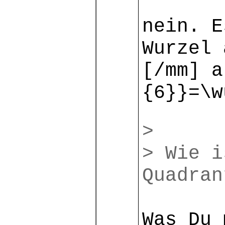
nein. E
Wurzel 
[/mm] a
{6}}=\w
>
> Wie i
Quadran
Was Du 