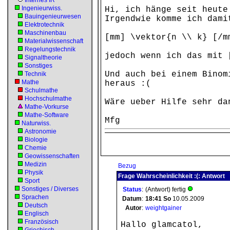
Internes IR
Ingenieurwiss.
Hi, ich hänge seit heute
Bauingenieurwesen
Irgendwie komme ich dami
Elektrotechnik
Maschinenbau
[mm] \vektor{n \\ k} [/
Materialwissenschaft
Regelungstechnik
jedoch wenn ich das mit 
Signaltheorie
Sonstiges
Und auch bei einem Binom
Technik
Mathe
heraus :(
Schulmathe
Hochschulmathe
Wäre ueber Hilfe sehr da
Mathe-Vorkurse
Mathe-Software
Mfg
Naturwiss.
Astronomie
Biologie
Chemie
Geowissenschaften
Medizin
Bezug
Physik
Frage Wahrscheinlichkeit :(: Antwort
Sport
Sonstiges / Diverses
Status
:
(Antwort) fertig
Sprachen
Datum
:
18:41
So
10.05.2009
Deutsch
Autor
:
weightgainer
Englisch
Französisch
Hallo glamcatol,