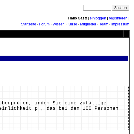
Hallo Gast!
[
einloggen
|
registrieren
]
Startseite
·
Forum
·
Wissen
·
Kurse
·
Mitglieder
·
Team
·
Impressum
überprüfen, indem Sie eine zufällige
einlichkeit p , das bei den 100 Personen