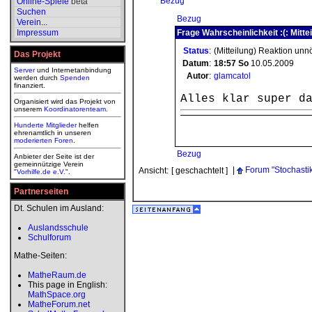
Bezug
Online-Spiele
beta
Suchen
Bezug
Verein
...
Impressum
Frage Wahrscheinlichkeit :(: Mitte
Status
:
(Mitteilung) Reaktion unn
Das Projekt
Datum
:
18:57
So
10.05.2009
Server
und Internetanbindung
Autor
:
glamcatol
werden durch
Spenden
finanziert.
Alles klar super d
Organisiert wird das Projekt von
unserem
Koordinatorenteam
.
Hunderte Mitglieder
helfen
ehrenamtlich in unseren
moderierten
Foren
.
Bezug
Anbieter der Seite ist der
gemeinnützige Verein
|
Forum "Stochasti
Ansicht:
[ geschachtelt ]
"
Vorhilfe.de e.V.
".
Partnerseiten
Dt. Schulen im Ausland:
Auslandsschule
Schulforum
Mathe-Seiten:
MatheRaum.de
This page in English:
MathSpace.org
MatheForum.net