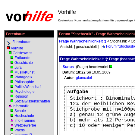
Vorhilfe
Kostenlose Kommunikationsplattform für gegenseitige H
Forenbaum
Forum "Stochastik" - Frage Wahrscheinlichke
Frage Wahrscheinlichkeit :(
<
Stochastik
<
Ob
Forenbaum
|
Forum "Stochasti
Ansicht:
[ geschachtelt ]
Vorhilfe
Geisteswiss.
Erdkunde
Frage Wahrscheinlichkeit :(: Frage (beantwo
Geschichte
Status
:
(Frage) beantwortet
Jura
Musik/Kunst
Datum
:
18:22
So
10.05.2009
Pädagogik
Autor
:
glamcatol
Philosophie
Politik/Wirtschaft
Aufgabe
Psychologie
Religion
Stichwort : Binominal
Sozialwissenschaften
12% der weiblichen Be
Informatik
Stichprobe mit n=100p
Schule
a) genau 12 grüne Aug
Hochschule
b) mehr als 12 Person
Info-Training
c) 10 oder weniger Pe
Wettbewerbe
Praxis