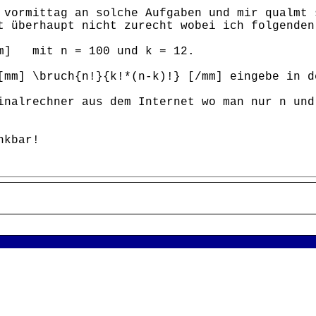
 vormittag an solche Aufgaben und mir qualmt 
t überhaupt nicht zurecht wobei ich folgenden
mm] mit n = 100 und k = 12.
[mm] \bruch{n!}{k!*(n-k)!} [/mm] eingebe in d
inalrechner aus dem Internet wo man nur n und
nkbar!