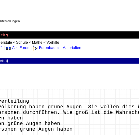
ilfestellungen.
it :(
erstufe
<
Schule
<
Mathe
<
Vorhilfe
k"
|
Alle Foren
|
Forenbaum
|
Materialien
rtet)
verteilung
völkerung haben grüne Augen. Sie wollen dies 
ersonen durchführen. Wie groß ist die Wahrsch
en haben
en grüne Augen haben
rsonen grüne Augen haben