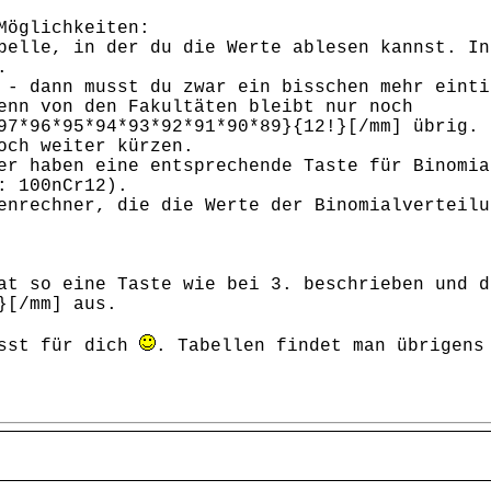
Möglichkeiten:
belle, in der du die Werte ablesen kannst. In
.
 - dann musst du zwar ein bisschen mehr einti
enn von den Fakultäten bleibt nur noch
97*96*95*94*93*92*91*90*89}{12!}[/mm] übrig. 
och weiter kürzen.
er haben eine entsprechende Taste für Binomia
: 100nCr12).
enrechner, die die Werte der Binomialverteilu
at so eine Taste wie bei 3. beschrieben und d
}[/mm] aus.
asst für dich
. Tabellen findet man übrigens