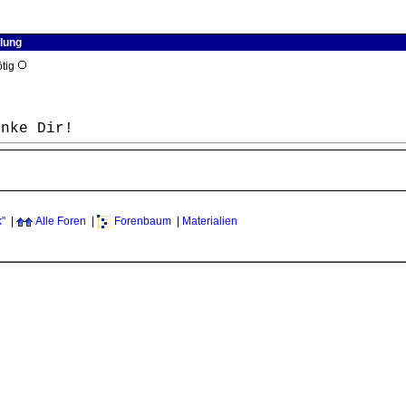
ilung
ötig
anke Dir!
k"
|
Alle Foren
|
Forenbaum
|
Materialien