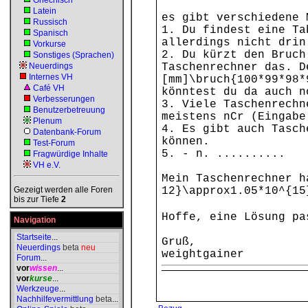
Griechisch
Latein
es gibt verschiedene 
Russisch
1. Du findest eine Ta
Spanisch
allerdings nicht drin
Vorkurse
2. Du kürzt den Bruch
Sonstiges (Sprachen)
Neuerdings
Taschenrechner das. D
Internes VH
[mm]\bruch{100*99*98*
Café VH
könntest du da auch n
Verbesserungen
3. Viele Taschenrechn
Benutzerbetreuung
meistens nCr (Eingabe
Plenum
4. Es gibt auch Tasch
Datenbank-Forum
können.
Test-Forum
5. - n. ..........
Fragwürdige Inhalte
VH e.V.
Mein Taschenrechner h
Gezeigt werden alle Foren
12}\approx1.05*10^{15
bis zur Tiefe
2
Hoffe, eine Lösung p
Navigation
Startseite
...
Gruß,
Neuerdings
beta
neu
weightgainer
Forum
...
vor
wissen
...
vor
kurse
...
Werkzeuge
...
Nachhilfevermittlung
beta
...