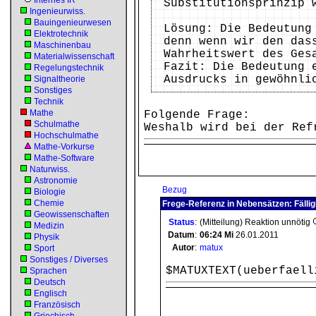
Internes IR
Substitutionsprinzip 
Ingenieurwiss.
Bauingenieurwesen
Lösung: Die Bedeutung
Elektrotechnik
denn wenn wir den das
Maschinenbau
Wahrheitswert des Ges
Materialwissenschaft
Fazit: Die Bedeutung 
Regelungstechnik
Ausdrucks in gewöhnli
Signaltheorie
Sonstiges
Technik
Mathe
Folgende Frage:
Schulmathe
Weshalb wird bei der Ref
Hochschulmathe
Mathe-Vorkurse
Mathe-Software
Naturwiss.
Astronomie
Bezug
Biologie
Chemie
Frege-Referenz in Nebensätzen: Fällig
Geowissenschaften
Status
:
(Mitteilung) Reaktion unnötig
Medizin
Datum
:
06:24
Mi
26.01.2011
Physik
Autor
:
matux
Sport
Sonstiges / Diverses
$MATUXTEXT(ueberfaell
Sprachen
Deutsch
Englisch
Französisch