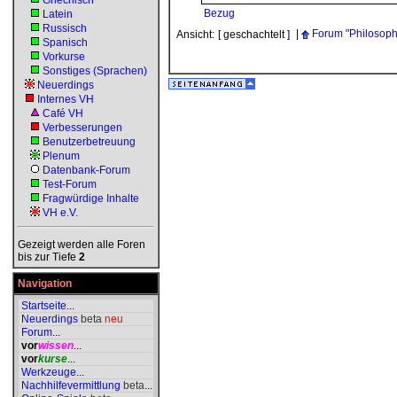
Griechisch
Bezug
Latein
Russisch
|
Forum "Philosoph
Ansicht:
[ geschachtelt ]
Spanisch
Vorkurse
Sonstiges (Sprachen)
Neuerdings
Internes VH
Café VH
Verbesserungen
Benutzerbetreuung
Plenum
Datenbank-Forum
Test-Forum
Fragwürdige Inhalte
VH e.V.
Gezeigt werden alle Foren
bis zur Tiefe
2
Navigation
Startseite
...
Neuerdings
beta
neu
Forum
...
vor
wissen
...
vor
kurse
...
Werkzeuge
...
Nachhilfevermittlung
beta
...