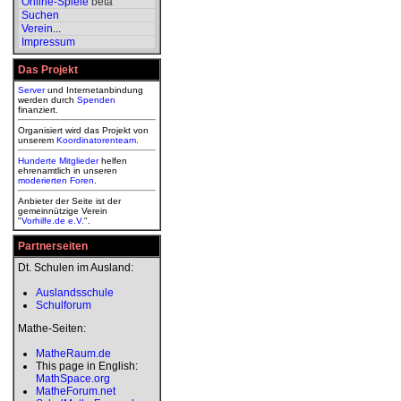
Online-Spiele
beta
Suchen
Verein
...
Impressum
Das Projekt
Server
und Internetanbindung
werden durch
Spenden
finanziert.
Organisiert wird das Projekt von
unserem
Koordinatorenteam
.
Hunderte Mitglieder
helfen
ehrenamtlich in unseren
moderierten
Foren
.
Anbieter der Seite ist der
gemeinnützige Verein
"
Vorhilfe.de e.V.
".
Partnerseiten
Dt. Schulen im Ausland:
Auslandsschule
Schulforum
Mathe-Seiten:
MatheRaum.de
This page in English:
MathSpace.org
MatheForum.net