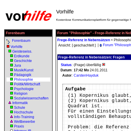
Vorhilfe
Kostenlose Kommunikationsplattform für gegenseitige H
Forenbaum
Forum "Philosophie" - Frege-Referenz in N
Frege-Referenz in Nebensätzen
<
Philosoph
Forenbaum
|
Forum "Philosoph
Ansicht:
[ geschachtelt ]
Vorhilfe
Geisteswiss.
Erdkunde
Frege-Referenz in Nebensätzen: Fragen
Geschichte
Status
:
(Frage) überfällig
Jura
Musik/Kunst
Datum
:
17:42
Mo
24.01.2011
Pädagogik
Autor
:
CarstenHayduk
Philosophie
Politik/Wirtschaft
Aufgabe
Psychologie
Religion
(1) Kopernikus glaubt
Sozialwissenschaften
(2) Kopernikus glaubt
Informatik
Quadrat ist.
Schule
Für einen Einstellung
Hochschule
vollständigen Behaupt
Info-Training
Wettbewerbe
Praxis
Problem: die Referenz