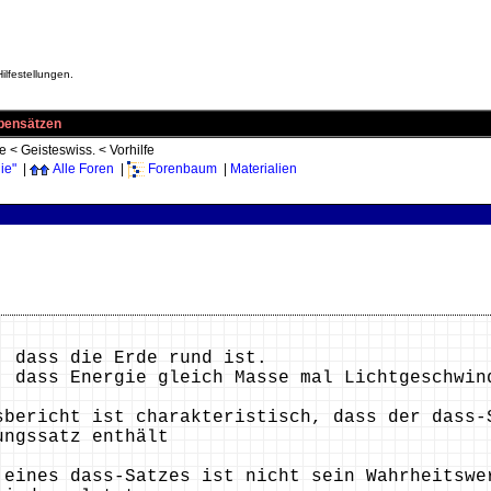
ilfestellungen.
ebensätzen
ie
<
Geisteswiss.
<
Vorhilfe
ie"
|
Alle Foren
|
Forenbaum
|
Materialien
, dass die Erde rund ist.
, dass Energie gleich Masse mal Lichtgeschwin
sbericht ist charakteristisch, dass der dass-
ungssatz enthält
 eines dass-Satzes ist nicht sein Wahrheitswe