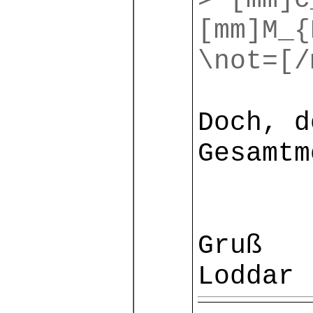
> [mm]c
[mm]M_{
\not=[/
Doch, d
Gesamtm
Gruß
Loddar