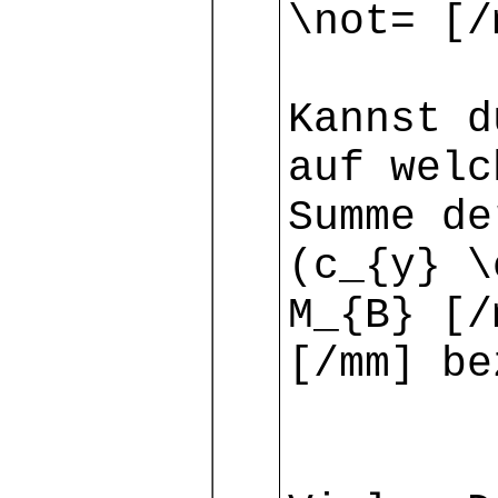
\not= [/
Kannst d
auf welc
Summe de
(c_{y} \
M_{B} [/
[/mm] be