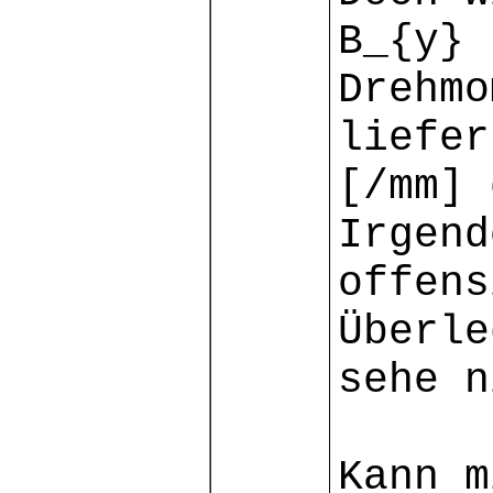
B_{y} 
Drehmo
liefer
[/mm] 
Irgend
offens
Überle
sehe n
Kann m