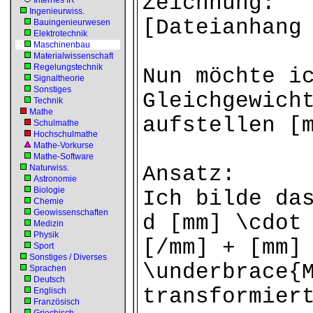
Zeichnung:
Internes IR
Ingenieurwiss.
[Dateianhang
Bauingenieurwesen
Elektrotechnik
Maschinenbau
Materialwissenschaft
Regelungstechnik
Nun möchte i
Signaltheorie
Sonstiges
Gleichgewich
Technik
Mathe
aufstellen [
Schulmathe
Hochschulmathe
Mathe-Vorkurse
Mathe-Software
Ansatz:
Naturwiss.
Astronomie
Biologie
Ich bilde da
Chemie
Geowissenschaften
d [mm] \cdot
Medizin
Physik
[/mm] + [mm]
Sport
Sonstiges / Diverses
\underbrace{
Sprachen
Deutsch
transformier
Englisch
Französisch