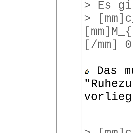
> Es gi
> [mm]c
[mm]M_{
[/mm] 0
Das mu
"Ruhezu
vorlieg