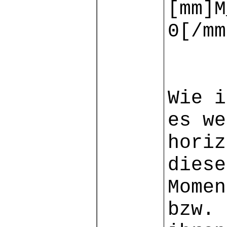
[mm]M
0[/mm
Wie i
es we
horiz
diese
Momen
bzw. 