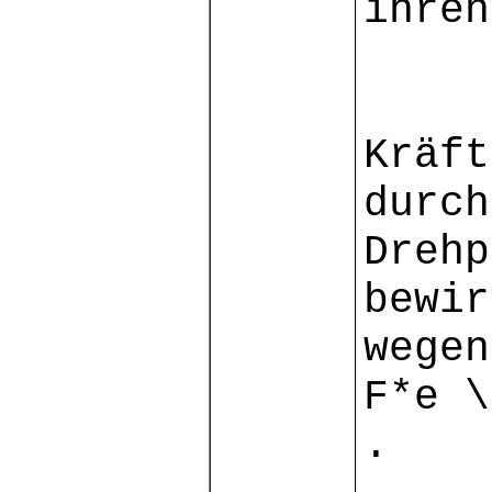
ihren
Kräft
durch
Drehp
bewir
wegen
F*e \
.