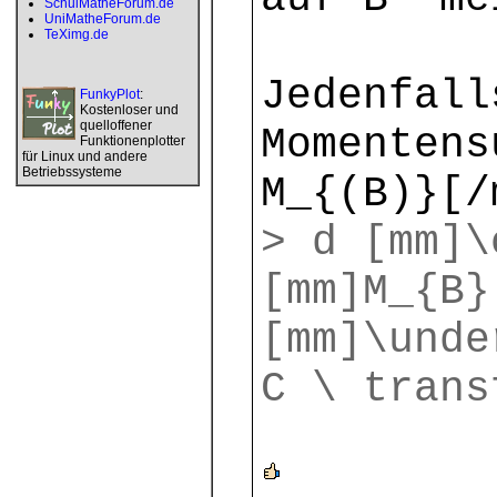
SchulMatheForum.de
UniMatheForum.de
TeXimg.de
Jedenfall
FunkyPlot
:
Kostenloser und
quelloffener
Momentens
Funktionenplotter
für Linux und andere
Betriebssysteme
M_{(B)}[/
> d [mm]\
[mm]M_{B}
[mm]\unde
C \ trans