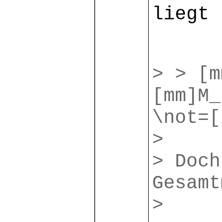
liegt 
> > [m
[mm]M_
\not=[
>
> Doch
Gesamt
>