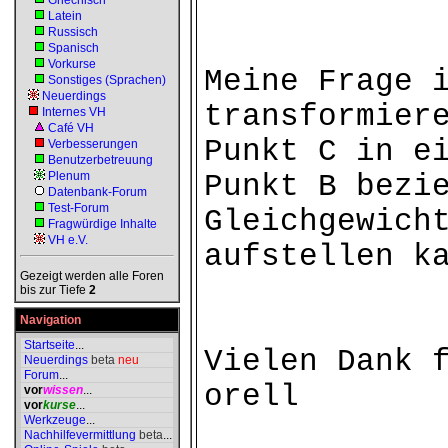
Griechisch
Latein
Russisch
Spanisch
Vorkurse
Meine Frage 
Sonstiges (Sprachen)
Neuerdings
transformier
Internes VH
Café VH
Punkt C in e
Verbesserungen
Benutzerbetreuung
Plenum
Punkt B bezi
Datenbank-Forum
Test-Forum
Gleichgewich
Fragwürdige Inhalte
VH e.V.
aufstellen k
Gezeigt werden alle Foren
bis zur Tiefe
2
Navigation
Startseite
...
Vielen Dank 
Neuerdings
beta
neu
Forum
...
orell
vor
wissen
...
vor
kurse
...
Werkzeuge
...
Nachhilfevermittlung
beta
...