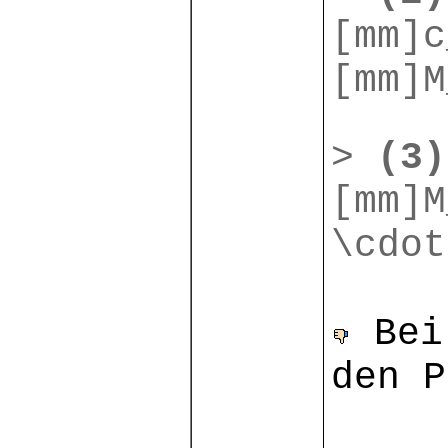
[mm]c
[mm]M
>
(3)
[mm]M
\cdot
Bei 
den P