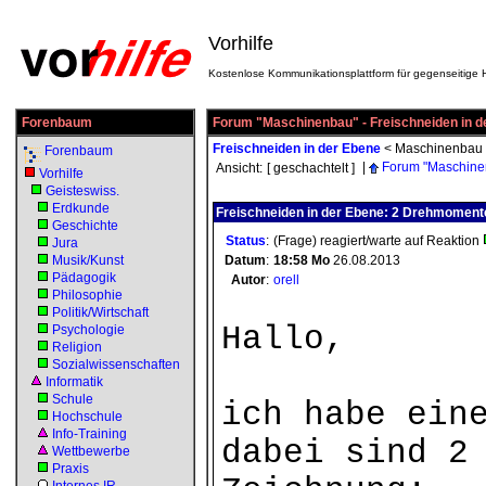
Vorhilfe
Kostenlose Kommunikationsplattform für gegenseitige H
Forenbaum
Forum "Maschinenbau" - Freischneiden in d
Freischneiden in der Ebene
<
Maschinenbau
Forenbaum
|
Forum "Maschine
Ansicht:
[ geschachtelt ]
Vorhilfe
Geisteswiss.
Erdkunde
Freischneiden in der Ebene: 2 Drehmoment
Geschichte
Status
:
(Frage) reagiert/warte auf Reaktion
Jura
Musik/Kunst
Datum
:
18:58
Mo
26.08.2013
Pädagogik
Autor
:
orell
Philosophie
Politik/Wirtschaft
Hallo,
Psychologie
Religion
Sozialwissenschaften
Informatik
Schule
ich habe ein
Hochschule
Info-Training
dabei sind 2
Wettbewerbe
Praxis