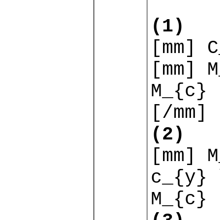
(1)
[mm] C
[mm] M
M_{c} 
[/mm]
(2)
[mm] M
c_{y} 
M_{c} 