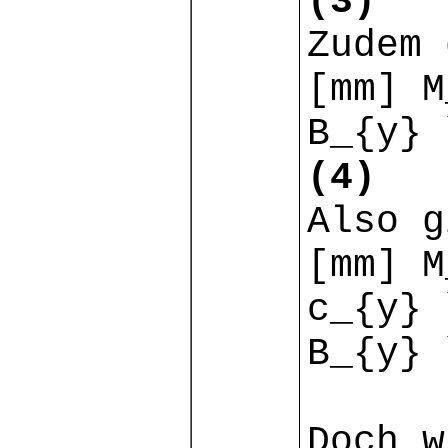
(3)
Zudem 
[mm] M
B_{y} 
(4)
Also g
[mm] M
c_{y} 
B_{y} 
Doch w