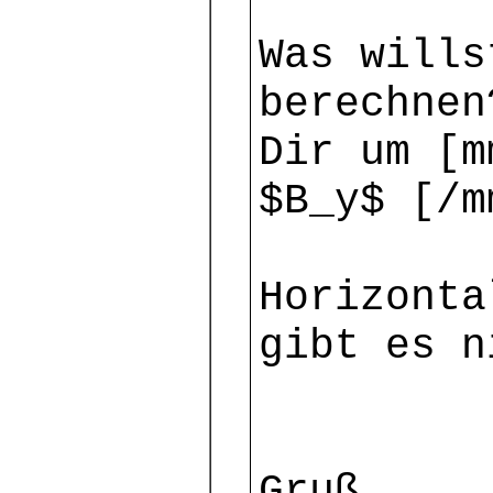
Was wills
berechnen
Dir um [m
$B_y$ [/m
Horizonta
gibt es n
Gruß