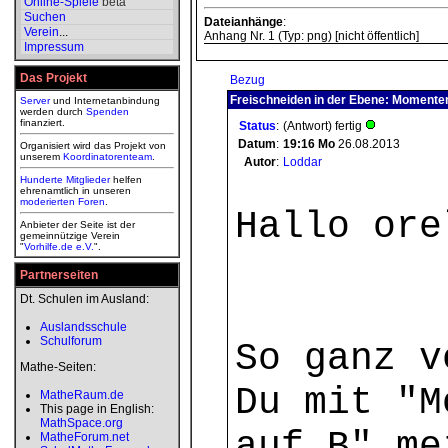
Online-Spiele
beta
Suchen
Dateianhänge
:
Verein
...
Anhang Nr. 1 (Typ: png) [nicht öffentlich]
Impressum
Das Projekt
Bezug
Freischneiden in der Ebene: Momen
Server
und Internetanbindung
werden durch
Spenden
finanziert.
Status
:
(Antwort) fertig
Datum
:
19:16
Mo
26.08.2013
Organisiert wird das Projekt von
unserem
Koordinatorenteam
.
Autor
:
Loddar
Hunderte Mitglieder
helfen
ehrenamtlich in unseren
moderierten
Foren
.
Hallo ore
Anbieter der Seite ist der
gemeinnützige Verein
"
Vorhilfe.de e.V.
".
Partnerseiten
Dt. Schulen im Ausland:
Auslandsschule
Schulforum
So ganz v
Mathe-Seiten:
Du mit "M
MatheRaum.de
This page in English:
MathSpace.org
auf B" me
MatheForum.net