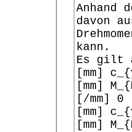
Anhand d
davon au
Drehmome
kann.
Es gilt 
[mm] c_{
[mm] M_{
[/mm] 0
[mm] c_{
[mm] M_{