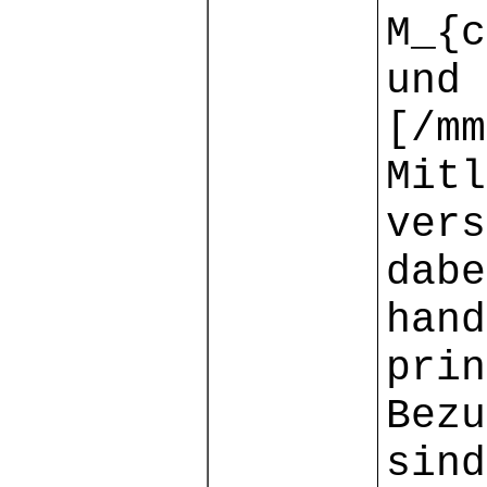
M_{c
und 
[/mm
Mitl
vers
dab
hand
prin
Bezu
s