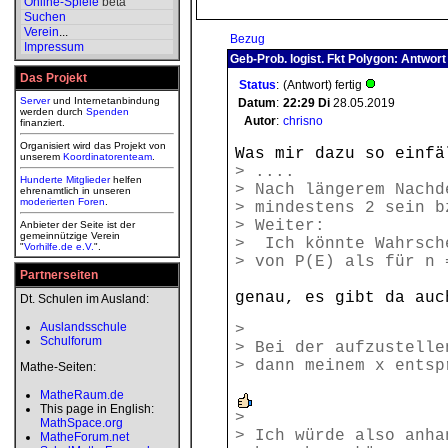
Online-Spiele
beta
Suchen
Verein
...
Bezug
Impressum
Geb-Prob. logist. Fkt Polygon: Antwort
Das Projekt
Status
:
(Antwort) fertig
Server
und Internetanbindung
Datum
:
22:29
Di
28.05.2019
werden durch
Spenden
Autor
:
chrisno
finanziert.
Organisiert wird das Projekt von
Was mir dazu so einfä
unserem
Koordinatorenteam
.
> ....
Hunderte Mitglieder
helfen
> Nach längerem Nachd
ehrenamtlich in unseren
moderierten
Foren
.
> mindestens 2 sein b
> Weiter:
Anbieter der Seite ist der
gemeinnützige Verein
> Ich könnte Wahrsch
"
Vorhilfe.de e.V.
".
> von P(E) als für n 
Partnerseiten
genau, es gibt da auc
Dt. Schulen im Ausland:
Auslandsschule
>
Schulforum
> Bei der aufzustelle
> dann meinem x entsp
Mathe-Seiten:
MatheRaum.de
This page in English:
>
MathSpace.org
> Ich würde also anha
MatheForum.net