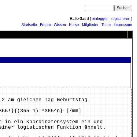
Hallo Gast!
[
einloggen
|
registrieren
]
Startseite
·
Forum
·
Wissen
·
Kurse
·
Mitglieder
·
Team
·
Impressum
 2 am gleichen Tag Geburtstag.
365!}{(365-n)!*365^n} [/mm]
n in ein Koordinatensystem ein und
einer logistischen Funktion ähnelt.