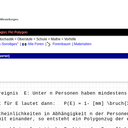
ilfestellungen.
gist. Fkt Polygon
tochastik
<
Oberstufe
<
Schule
<
Mathe
<
Vorhilfe
k-Sonstiges"
|
Alle Foren
|
Forenbaum
|
Materialien
wortet)
reignis E: Unter n Personen haben mindestens
t für E lautet dann: P(E) = 1- [mm] \bruch{
cheinlichkeiten in Abhängigkeit n der Persone
mit einander, so entsteht ein Polygonzug der 