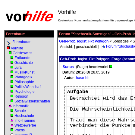
Vorhilfe
Kostenlose Kommunikationsplattform für gegenseitige H
Forenbaum
Forum "Stochastik-Sonstiges" - Geb-Prob. lo
Geb-Prob. logist. Fkt Polygon
<
Sonstiges
<
S
Forenbaum
|
Forum "Stochasti
Ansicht:
[ geschachtelt ]
Vorhilfe
Geisteswiss.
Erdkunde
Geb-Prob. logist. Fkt Polygon: Frage (beant
Geschichte
Status
:
(Frage) beantwortet
Jura
Musik/Kunst
Datum
:
20:26
Di
28.05.2019
Pädagogik
Autor
:
hase-hh
Philosophie
Politik/Wirtschaft
Aufgabe
Psychologie
Religion
Betrachtet wird das E
Sozialwissenschaften
Informatik
Die Wahrscheinlichkei
Schule
Hochschule
Trägt man diese Wahrs
Info-Training
verbindet die Punkte 
Wettbewerbe
Praxis