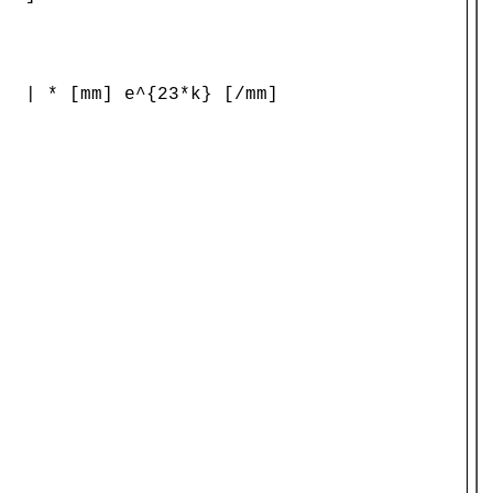
 | * [mm] e^{23*k} [/mm]