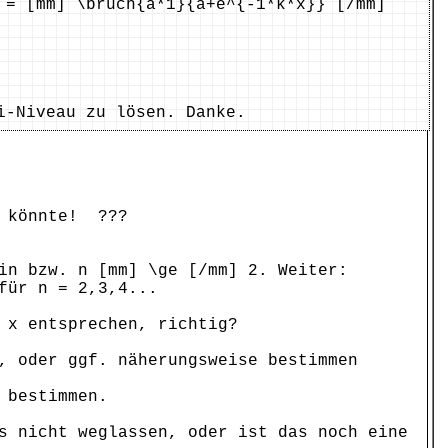
) = [mm] \bruch{a*1}{a+e^{-1*k*x}} [/mm]
i-Niveau zu lösen. Danke.
n könnte! ???
in bzw. n [mm] \ge [/mm] 2. Weiter:
für n = 2,3,4...
 x entsprechen, richtig?
, oder ggf. näherungsweise bestimmen
 bestimmen.
s nicht weglassen, oder ist das noch eine