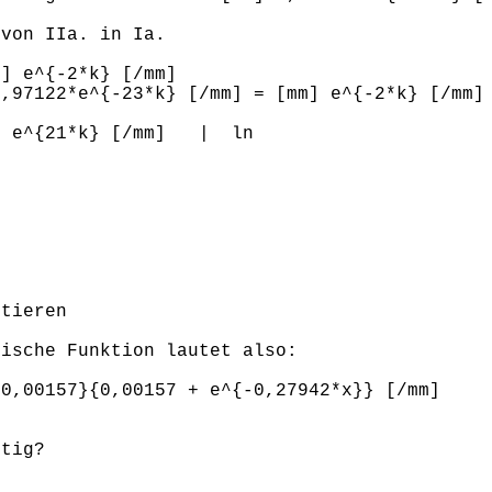
 von IIa. in Ia.
 e^{-2*k} [/mm]
97122*e^{-23*k} [/mm] = [mm] e^{-2*k} [/mm]
 e^{21*k} [/mm] | ln
7
otieren
tische Funktion lautet also:
{0,00157}{0,00157 + e^{-0,27942*x}} [/mm]
htig?