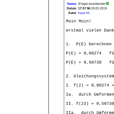
Status
:
(Frage) beantwortet
Datum
:
17:57
Mi
29.05.2019
Autor
:
hase-hh
Moin Moin!
erstmal vielen Dan
1. P(E) berechnen
P(E) = 0,00274 fü
P(E) = 0,50730 fü
2. Gleichungssyste
I. f(2) = 0,00274 
Ia. durch Umforme
II. f(23) = 0,5073
IIa. durch Umforme