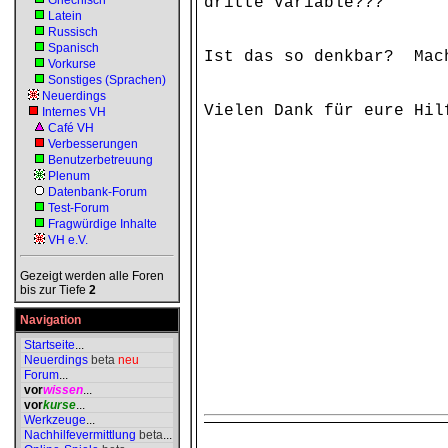
Griechisch
dritte Variable???
Latein
Russisch
Spanisch
Ist das so denkbar? Mac
Vorkurse
Sonstiges (Sprachen)
Neuerdings
Vielen Dank für eure Hil
Internes VH
Café VH
Verbesserungen
Benutzerbetreuung
Plenum
Datenbank-Forum
Test-Forum
Fragwürdige Inhalte
VH e.V.
Gezeigt werden alle Foren
bis zur Tiefe
2
Navigation
Startseite
...
Neuerdings
beta
neu
Forum
...
vor
wissen
...
vor
kurse
...
Werkzeuge
...
Nachhilfevermittlung
beta
...