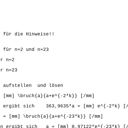
k für die Hinweise!!
 für n=2 und n=23
r n=2
r n=23
m aufstellen und lösen
= [mm] \bruch{a}{a+e^{-2*k}} [/mm]
n ergibt sich 363,9635*a = [mm] e^{-2*k} [
0 = [mm] \bruch{a}{a+e^{-23*k}} [/mm]
n ergibt sich a = [mm] 0,97122*e^{-23*k} [