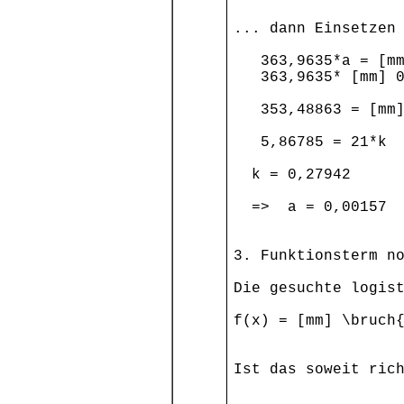
... dann Einsetzen
363,9635*a = [mm]
363,9635* [mm] 0,
353,48863 = [mm]
5,86785 = 21*k
k = 0,27942
=> a = 0,0015
3. Funktionsterm n
Die gesuchte logis
f(x) = [mm] \bruch
Ist das soweit ric