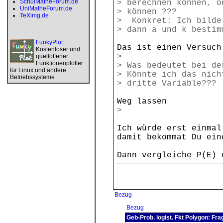
SchulMatheForum.de
> berechnen können, o
UniMatheForum.de
> können ???
TeXimg.de
> Konkret: Ich bilde
> dann a und k bestim
FunkyPlot
:
Das ist einen Versuch
Kostenloser und
>
quelloffener
Funktionenplotter
> Was bedeutet bei d
für Linux und andere
> Könnte ich das nich
Betriebssysteme
> dritte Variable???
Weg lassen
>
Ich würde erst einmal
damit bekommat Du ein
Dann vergleiche P(E) 
Bezug
Bezug
Geb-Prob. logist. Fkt Polygon: Fra