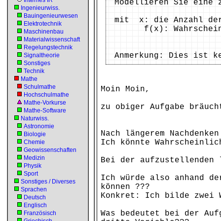
Internes IR
Modellieren Sie eine 
Ingenieurwiss.
Bauingenieurwesen
mit x: die Anzahl de
Elektrotechnik
f(x): Wahrscheinl
Maschinenbau
Materialwissenschaft
Regelungstechnik
Anmerkung: Dies ist k
Signaltheorie
Sonstiges
Technik
Mathe
Schulmathe
Moin Moin,
Hochschulmathe
Mathe-Vorkurse
zu obiger Aufgabe bräuch
Mathe-Software
Naturwiss.
Astronomie
Nach längerem Nachdenken
Biologie
Ich könnte Wahrscheinlic
Chemie
Geowissenschaften
Medizin
Bei der aufzustellenden 
Physik
Sport
Ich würde also anhand de
Sonstiges / Diverses
können ???
Sprachen
Konkret: Ich bilde zwei 
Deutsch
Englisch
Was bedeutet bei der Auf
Französisch