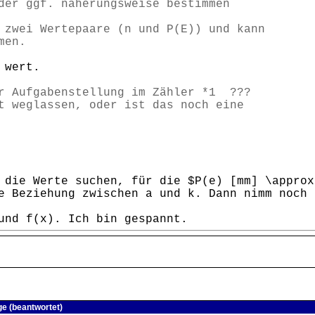
der ggf. näherungsweise bestimmen
 zwei Wertepaare (n und P(E)) und kann
men.
 wert.
er Aufgabenstellung im Zähler *1 ???
t weglassen, oder ist das noch eine
 die Werte suchen, für die $P(e) [mm] \approx
e Beziehung zwischen a und k. Dann nimm noch 
und f(x). Ich bin gespannt.
ge (beantwortet)