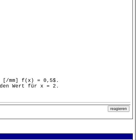
 [/mm] f(x) = 0,5$.
den Wert für x = 2.