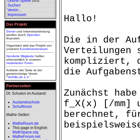
Online-Spiele
beta
Suchen
Verein
...
Impressum
Hallo!
Das Projekt
Server
und Internetanbindung
werden durch
Spenden
Die in der Au
finanziert.
Organisiert wird das Projekt von
Verteilungen 
unserem
Koordinatorenteam
.
Hunderte Mitglieder
helfen
kompliziert, 
ehrenamtlich in unseren
moderierten
Foren
.
die Aufgabens
Anbieter der Seite ist der
gemeinnützige Verein
"
Vorhilfe.de e.V.
".
Partnerseiten
Zunächst habe
Dt. Schulen im Ausland:
f_X(x) [/mm] 
Auslandsschule
Schulforum
berechnet, fü
Mathe-Seiten:
beispielsweis
MatheRaum.de
This page in English:
MathSpace.org
MatheForum.net