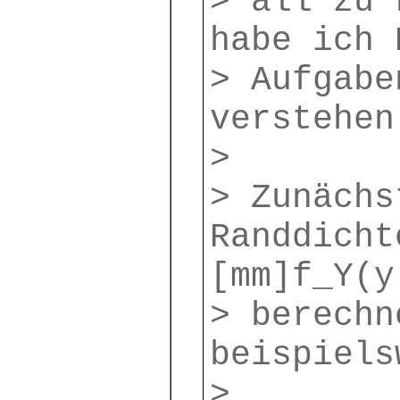
> all zu 
habe ich 
> Aufgabe
verstehen
>
> Zunächs
Randdicht
[mm]f_Y(y
> berechn
beispiels
>