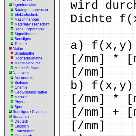
Internes IR
wird durc
Ingenieurwiss.
Bauingenieurwesen
Elektrotechnik
Dichte f(
Maschinenbau
Materialwissenschaft
Regelungstechnik
Signaltheorie
Sonstiges
a) f(x,y)
Technik
Mathe
Schulmathe
[/mm] * [
Hochschulmathe
Mathe-Vorkurse
Mathe-Software
[/mm]
Naturwiss.
Astronomie
b) f(x,y)
Biologie
Chemie
Geowissenschaften
[/mm] * [
Medizin
Physik
Sport
[/mm] + [
Sonstiges / Diverses
Sprachen
Deutsch
[/mm]
Englisch
Französisch