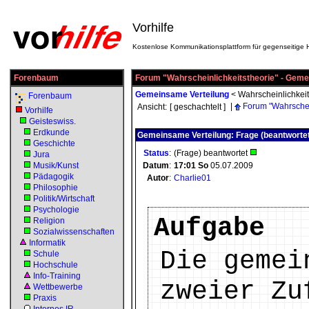
Vorhilfe
Kostenlose Kommunikationsplattform für gegenseitige H
Forenbaum
Forum "Wahrscheinlichkeitstheorie" - Geme
Gemeinsame Verteilung
<
Wahrscheinlichkeit
Forenbaum
|
Forum "Wahrschei
Ansicht:
[ geschachtelt ]
Vorhilfe
Geisteswiss.
Erdkunde
Gemeinsame Verteilung: Frage (beantwortet
Geschichte
Status
:
(Frage) beantwortet
Jura
Musik/Kunst
Datum
:
17:01
So
05.07.2009
Pädagogik
Autor
:
Charlie01
Philosophie
Politik/Wirtschaft
Psychologie
Aufgabe
Religion
Sozialwissenschaften
Informatik
Die gemei
Schule
Hochschule
Info-Training
zweier Zu
Wettbewerbe
Praxis