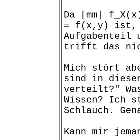
Da [mm] f_X(x
= f(x,y) ist,
Aufgabenteil 
trifft das ni
Mich stört ab
sind in diese
verteilt?" Wa
Wissen? Ich s
Schlauch. Gen
Kann mir jema