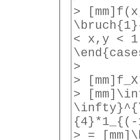
> [mm]f(x
\bruch{1}
< x,y < 1
\end{case
>
> [mm]f_X
> [mm]\in
\infty}^{
{4}*1_{(-
> = [mm]\