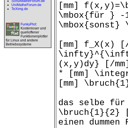
SchulMatheForum.de
[mm] f(x,y)=\
UniMatheForum.de
TeXimg.de
\mbox{für } -
\mbox{sonst} 
FunkyPlot
:
Kostenloser und
quelloffener
Funktionenplotter
für Linux und andere
[mm] f_X(x) [
Betriebssysteme
\infty}^{\inf
(x,y)dy} [/mm
* [mm] \integ
[mm] \bruch{1
das selbe für
\bruch{1}{2} 
einen dummen 