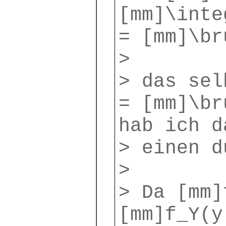
[mm]\inte
= [mm]\br
>
> das sel
= [mm]\br
hab ich d
> einen d
>
> Da [mm]
[mm]f_Y(y