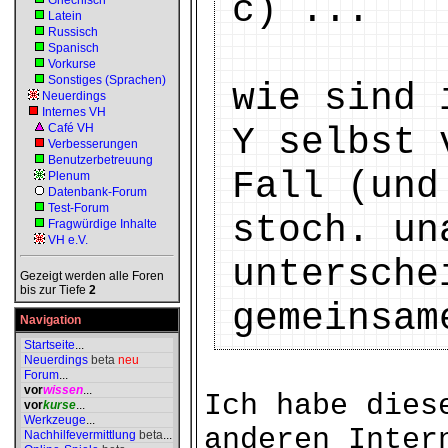
c) ...
Griechisch
Latein
Russisch
Spanisch
Vorkurse
Sonstiges (Sprachen)
wie sind 
Neuerdings
Internes VH
Café VH
Y selbst 
Verbesserungen
Benutzerbetreuung
Fall (und
Plenum
Datenbank-Forum
Test-Forum
stoch. un
Fragwürdige Inhalte
VH e.V.
untersche
Gezeigt werden alle Foren
bis zur Tiefe
2
gemeinsam
Navigation
Startseite
...
Neuerdings
beta
neu
Forum
...
vor
wissen
...
Ich habe dies
vor
kurse
...
Werkzeuge
...
anderen Inter
Nachhilfevermittlung
beta
...