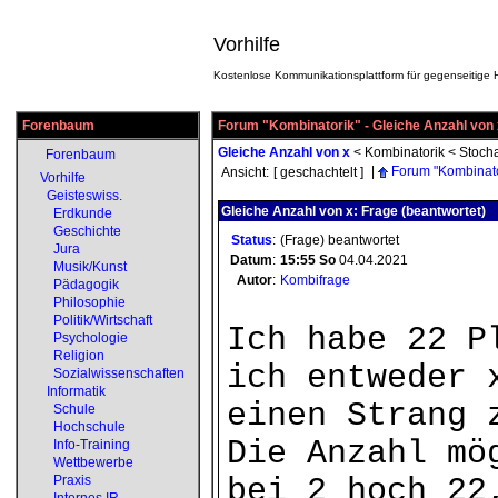
Vorhilfe
Kostenlose Kommunikationsplattform für gegenseitige H
Forenbaum
Forum "Kombinatorik" - Gleiche Anzahl von 
Gleiche Anzahl von x
<
Kombinatorik
<
Stocha
Forenbaum
|
Forum "Kombinato
Ansicht:
[ geschachtelt ]
Vorhilfe
Geisteswiss.
Gleiche Anzahl von x: Frage (beantwortet)
Erdkunde
Geschichte
Status
:
(Frage) beantwortet
Jura
Datum
:
15:55
So
04.04.2021
Musik/Kunst
Autor
:
Kombifrage
Pädagogik
Philosophie
Politik/Wirtschaft
Ich habe 22 P
Psychologie
Religion
ich entweder 
Sozialwissenschaften
Informatik
einen Strang 
Schule
Hochschule
Die Anzahl mö
Info-Training
Wettbewerbe
Praxis
bei 2 hoch 22