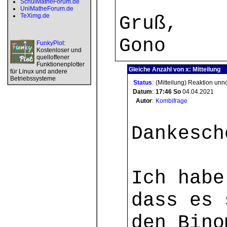
SchulMatheForum.de
UniMatheForum.de
TeXimg.de
Gruß,
Gono
FunkyPlot
:
Kostenloser und
quelloffener
Funktionenplotter
Gleiche Anzahl von x: Mitteilung
für Linux und andere
Betriebssysteme
Status
:
(Mitteilung) Reaktion unn
Datum
:
17:46
So
04.04.2021
Autor
:
Kombifrage
Dankesch
Ich habe
dass es 
den Bino