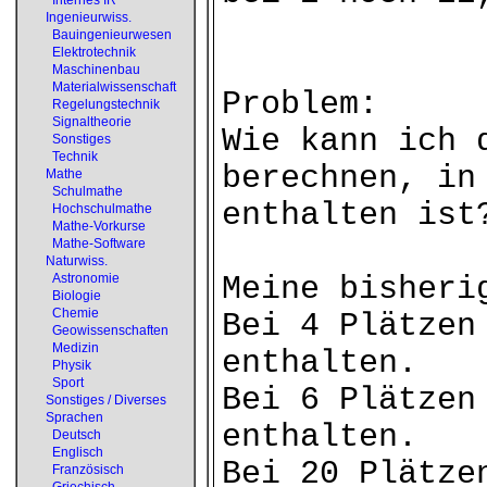
Internes IR
Ingenieurwiss.
Bauingenieurwesen
Elektrotechnik
Maschinenbau
Materialwissenschaft
Problem:
Regelungstechnik
Signaltheorie
Wie kann ich 
Sonstiges
Technik
berechnen, in
Mathe
Schulmathe
enthalten ist
Hochschulmathe
Mathe-Vorkurse
Mathe-Software
Naturwiss.
Astronomie
Meine bisheri
Biologie
Chemie
Bei 4 Plätzen
Geowissenschaften
Medizin
enthalten.
Physik
Sport
Bei 6 Plätzen
Sonstiges / Diverses
Sprachen
enthalten.
Deutsch
Englisch
Bei 20 Plätze
Französisch