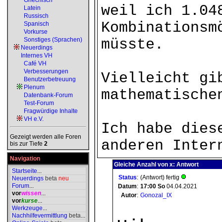
Griechisch
weil ich 1.04
Latein
Russisch
Kombinationsm
Spanisch
Vorkurse
Sonstiges (Sprachen)
müsste.
Neuerdings
Internes VH
Café VH
Verbesserungen
Vielleicht gi
Benutzerbetreuung
Plenum
mathematische
Datenbank-Forum
Test-Forum
Fragwürdige Inhalte
VH e.V.
Ich habe dies
Gezeigt werden alle Foren
anderen Inter
bis zur Tiefe
2
Navigation
Gleiche Anzahl von x: Antwort
Startseite
...
Status
:
(Antwort) fertig
Neuerdings
beta
neu
Forum
...
Datum
:
17:00
So
04.04.2021
vor
wissen
...
Autor
:
Gonozal_IX
vor
kurse
...
Werkzeuge
...
Nachhilfevermittlung
beta
...