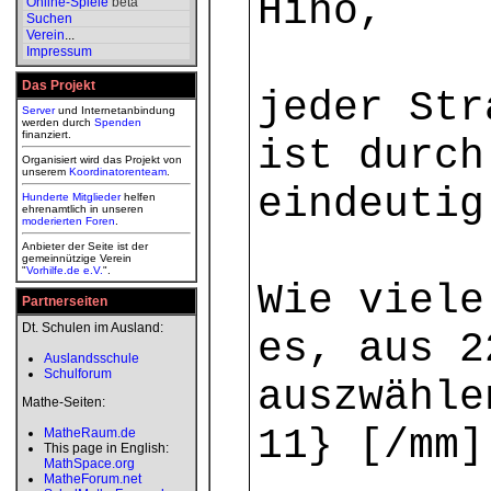
Hiho,
Online-Spiele
beta
Suchen
Verein
...
Impressum
Das Projekt
jeder Str
Server
und Internetanbindung
werden durch
Spenden
finanziert.
ist durch
Organisiert wird das Projekt von
unserem
Koordinatorenteam
.
eindeutig
Hunderte Mitglieder
helfen
ehrenamtlich in unseren
moderierten
Foren
.
Anbieter der Seite ist der
gemeinnützige Verein
"
Vorhilfe.de e.V.
".
Wie viele
Partnerseiten
Dt. Schulen im Ausland:
es, aus 2
Auslandsschule
Schulforum
auszwähle
Mathe-Seiten:
11} [/mm]
MatheRaum.de
This page in English:
MathSpace.org
MatheForum.net