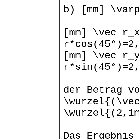
b) [mm] \var
[mm] \vec r_
r*cos(45°)=2
[mm] \vec r_
r*sin(45°)=2
der Betrag v
\wurzel{(\ve
\wurzel{(2,1
Das Ergebnis