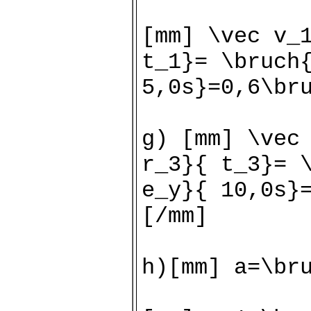
[mm] \vec v_
t_1}= \bruch
5,0s}=0,6\br
g) [mm] \vec
r_3}{ t_3}= 
e_y}{ 10,0s}
[/mm]
h)[mm] a=\b