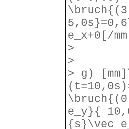
\bruch{(3
5,0s}=0,6
e_x+0[/mm
>
>
> g) [mm]
(t=10,0s)
\bruch{(0
e_y}{ 10,
{s}\vec e