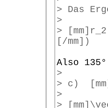
> Das Erg
>
> [mm]r_2
[/mm])
Also 135°
>
> c) [mm
>
> [mm]\ve