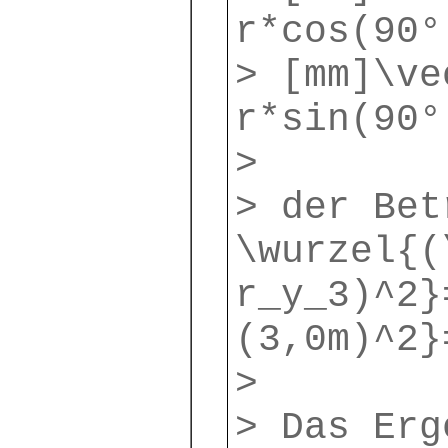
r*cos(90°
> [mm]\ve
r*sin(90°
>
> der Be
\wurzel{(
r_y_3)^2}
(3,0m)^2}
>
> Das Erg