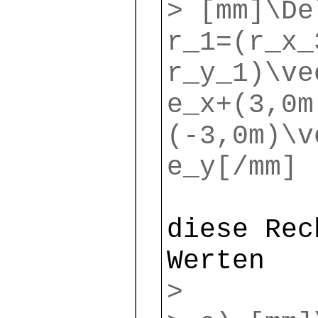
> [mm]\De
r_1=(r_x_
r_y_1)\ve
e_x+(3,0m
(-3,0m)\v
e_y[/mm]
diese Rec
Werten
>