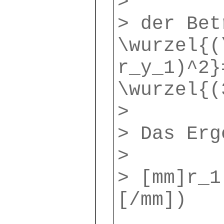
>
> der Be
\wurzel{(
r_y_1)^2}
\wurzel{(
>
> Das Erg
>
> [mm]r_1
[/mm])