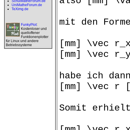
also [mm] \v
SchulMatheForum.de
UniMatheForum.de
TeXimg.de
mit den Form
FunkyPlot
:
Kostenloser und
quelloffener
Funktionenplotter
[mm] \vec r_
für Linux und andere
Betriebssysteme
[mm] \vec r_
habe ich dan
[mm] \vec r 
Somit erhiel
[mm] \vec r_