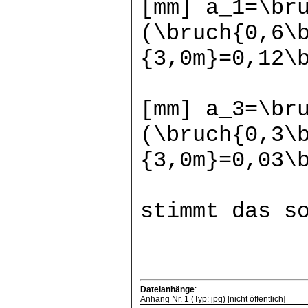
[mm] a_1=\br
(\bruch{0,6\
{3,0m}=0,12\
[mm] a_3=\br
(\bruch{0,3\
{3,0m}=0,03\
stimmt das s
Dateianhänge
:
Anhang Nr. 1 (Typ: jpg) [nicht öffentlich]