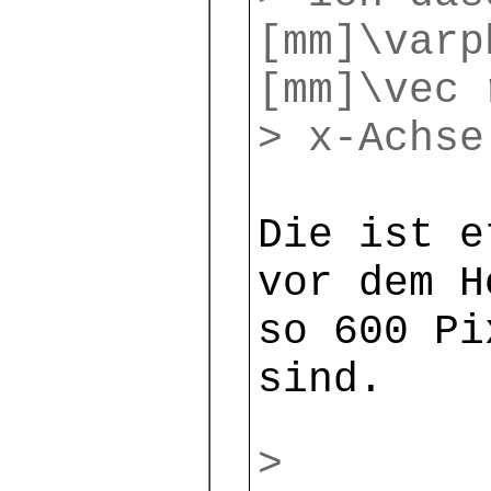
[mm]\varp
[mm]\vec 
> x-Achse
Die ist e
vor dem H
so 600 Pi
sind.
>