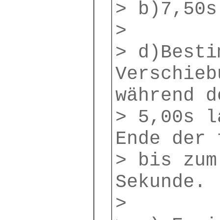
> b)7,50s
>
> d)Besti
Verschieb
während d
> 5,00s l
Ende der 
> bis zum
Sekunde.
>