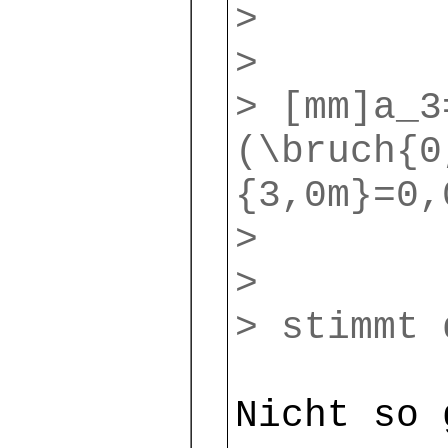
>
>
> [mm]a_3
(\bruch{0
{3,0m}=0,
>
>
> stimmt 
Nicht so 