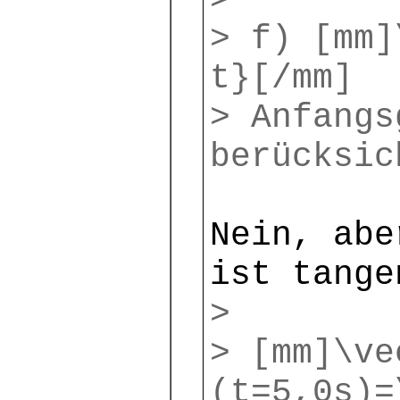
>
> f) [mm]
t}[/mm] 
> Anfangs
berücksic
Nein, abe
ist tange
>
> [mm]\ve
(t=5,0s)=