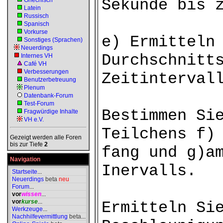
Sekunde bis 
Griechisch
Latein
Russisch
Spanisch
Vorkurse
e) Ermitteln
Sonstiges (Sprachen)
Neuerdings
Durchschnitt
Internes VH
Café VH
Verbesserungen
Zeitinterval
Benutzerbetreuung
Plenum
Datenbank-Forum
Test-Forum
Bestimmen Si
Fragwürdige Inhalte
VH e.V.
Teilchens f)
Gezeigt werden alle Foren
bis zur Tiefe
2
fang und g)a
Navigation
Inervalls.
Startseite
...
Neuerdings
beta
neu
Forum
...
vor
wissen
...
vor
kurse
...
Ermitteln Si
Werkzeuge
...
Nachhilfevermittlung
beta
...