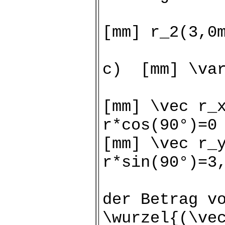
[mm] r_2(3,0
c) [mm] \var
[mm] \vec r_
r*cos(90°)=0
[mm] \vec r_
r*sin(90°)=3
der Betrag v
\wurzel{(\ve