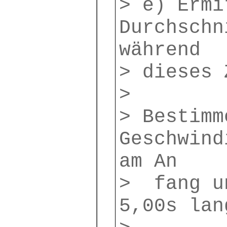
> e) Ermi
Durchschn
während
> dieses 
>
> Bestimm
Geschwind
am An
> fang u
5,00s lan