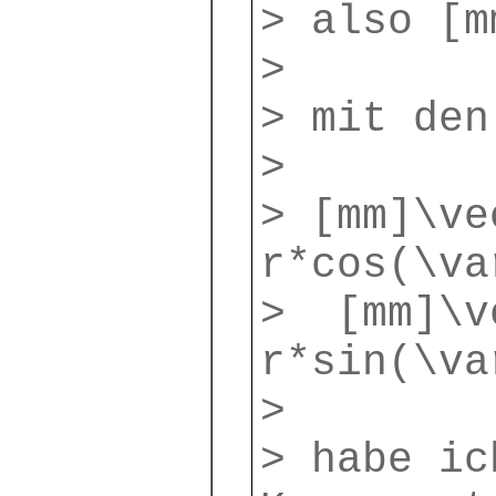
> also [m
>
> mit den
>
> [mm]\ve
r*cos(\va
> [mm]\v
r*sin(\va
>
> habe ic