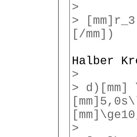
>
> [mm]r_3
[/mm])
Halber Kr
>
> d)[mm] 
[mm]5,0s\
[mm]\ge10
>