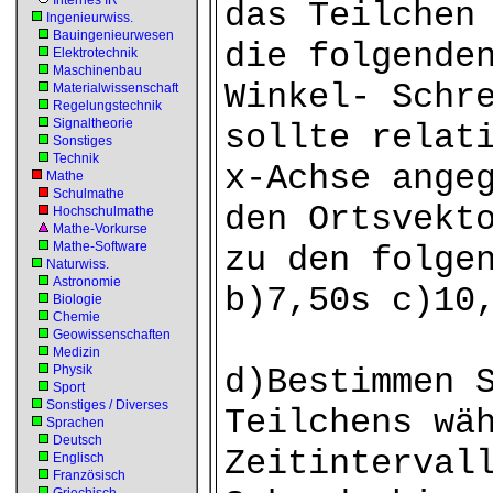
Internes IR
das Teilchen
Ingenieurwiss.
Bauingenieurwesen
die folgende
Elektrotechnik
Maschinenbau
Winkel- Schr
Materialwissenschaft
Regelungstechnik
Signaltheorie
sollte relat
Sonstiges
Technik
x-Achse ange
Mathe
Schulmathe
den Ortsvekt
Hochschulmathe
Mathe-Vorkurse
Mathe-Software
zu den folge
Naturwiss.
Astronomie
b)7,50s c)10
Biologie
Chemie
Geowissenschaften
Medizin
Physik
d)Bestimmen 
Sport
Sonstiges / Diverses
Teilchens wä
Sprachen
Deutsch
Zeitinterval
Englisch
Französisch