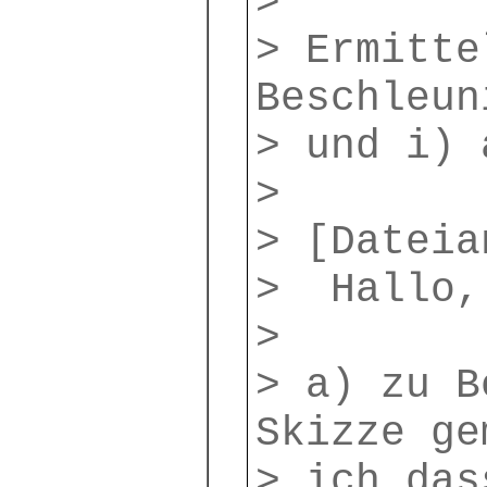
>
> Ermitte
Beschleun
> und i) 
>
>
[Dateia
> Hallo,
>
> a) zu B
Skizze ge
> ich das