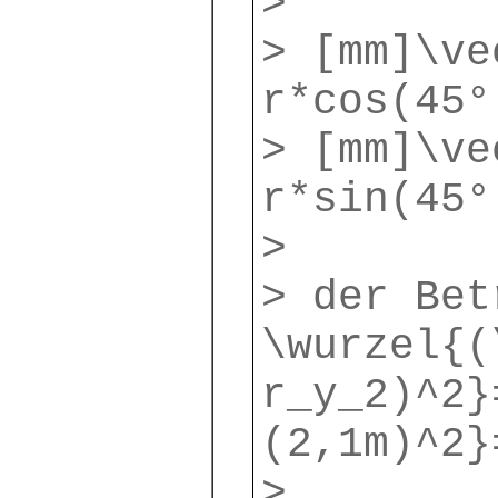
>
> [mm]\ve
r*cos(45°
> [mm]\ve
r*sin(45°
>
> der Be
\wurzel{(
r_y_2)^2}
(2,1m)^2}
>