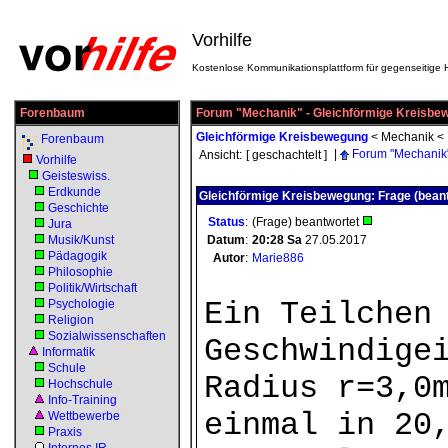
Vorhilfe
Kostenlose Kommunikationsplattform für gegenseitige H
Forenbaum
Forum "Mechanik" - Gleichförmige Kreisbe
Gleichförmige Kreisbewegung
<
Mechanik
<
Forenbaum
|
Forum "Mechanik
Ansicht:
[ geschachtelt ]
Vorhilfe
Geisteswiss.
Erdkunde
Gleichförmige Kreisbewegung: Frage (beant
Geschichte
Status
:
(Frage) beantwortet
Jura
Musik/Kunst
Datum
:
20:28
Sa
27.05.2017
Pädagogik
Autor
:
Marie886
Philosophie
Politik/Wirtschaft
Ein Teilchen
Psychologie
Religion
Sozialwissenschaften
Geschwindige
Informatik
Schule
Radius r=3,0
Hochschule
Info-Training
einmal in 20
Wettbewerbe
Praxis