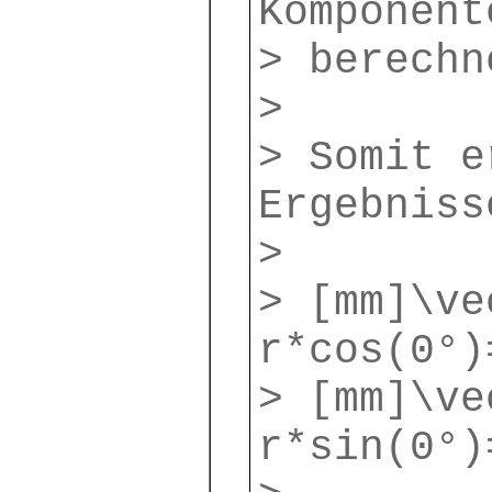
Komponent
> berechn
>
> Somit e
Ergebniss
>
> [mm]\ve
r*cos(0°)
> [mm]\ve
r*sin(0°)