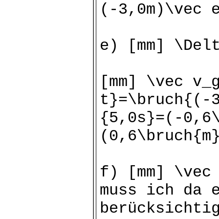
(-3,0m)\vec 
e) [mm] \Del
[mm] \vec v_
t}=\bruch{(-
{5,0s}=(-0,6
(0,6\bruch{m
f) [mm] \vec
muss ich da 
berücksichti