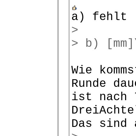
a) fehlt
>
> b) [mm]
Wie komms
Runde dau
ist nach 
DreiAchte
Das sind 