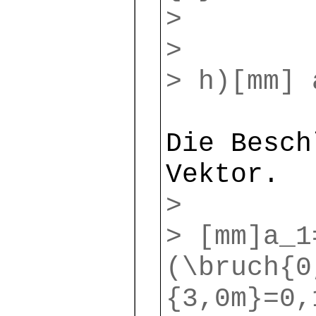
>
>
> h)[mm]
Die Besch
Vektor.
>
> [mm]a_1
(\bruch{0
{3,0m}=0,