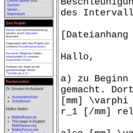
Beschleunigu
Online-Spiele
beta
Suchen
Verein
...
des Interval
Impressum
Das Projekt
Server
und Internetanbindung
[Dateianhang
werden durch
Spenden
finanziert.
Organisiert wird das Projekt von
unserem
Koordinatorenteam
.
Hallo,
Hunderte Mitglieder
helfen
ehrenamtlich in unseren
moderierten
Foren
.
Anbieter der Seite ist der
gemeinnützige Verein
"
Vorhilfe.de e.V.
".
a) zu Beginn
Partnerseiten
gemacht. Dor
Dt. Schulen im Ausland:
Auslandsschule
[mm] \varphi
Schulforum
r_1 [/mm] re
Mathe-Seiten:
MatheRaum.de
This page in English:
MathSpace.org
MatheForum.net