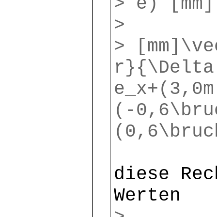
> e) [mm]
>
> [mm]\ve
r}{\Delta
e_x+(3,0m
(-0,6\bru
(0,6\bruc
diese Rec
Werten