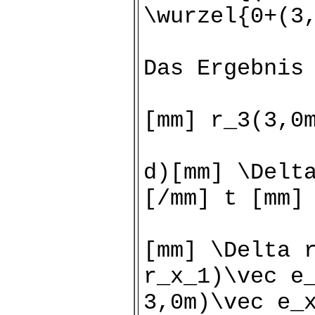
\wurzel{0+(3
Das Ergebnis
[mm] r_3(3,0
d)[mm] \Delt
[/mm] t [mm]
[mm] \Delta 
r_x_1)\vec e
3,0m)\vec e_