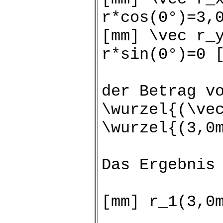
r*cos(0°)=3,
[mm] \vec r_
r*sin(0°)=0 
der Betrag v
\wurzel{(\ve
\wurzel{(3,0
Das Ergebnis
[mm] r_1(3,0