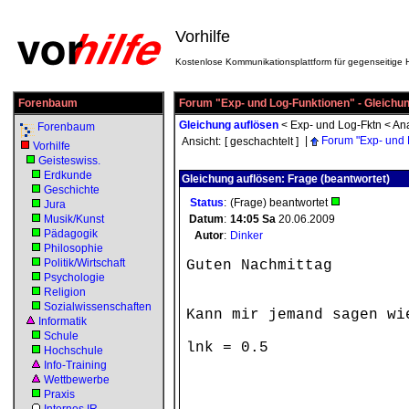
Vorhilfe
Kostenlose Kommunikationsplattform für gegenseitige H
Forenbaum
Forum "Exp- und Log-Funktionen" - Gleichun
Gleichung auflösen
<
Exp- und Log-Fktn
<
Ana
Forenbaum
|
Forum "Exp- und 
Ansicht:
[ geschachtelt ]
Vorhilfe
Geisteswiss.
Erdkunde
Gleichung auflösen: Frage (beantwortet)
Geschichte
Status
:
(Frage) beantwortet
Jura
Musik/Kunst
Datum
:
14:05
Sa
20.06.2009
Pädagogik
Autor
:
Dinker
Philosophie
Politik/Wirtschaft
Guten Nachmittag
Psychologie
Religion
Sozialwissenschaften
Kann mir jemand sagen wi
Informatik
Schule
lnk = 0.5
Hochschule
Info-Training
Wettbewerbe
Praxis