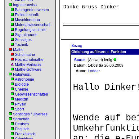
Internes IR
Ingenieurwiss.
Danke Gruss Dinker
Bauingenieurwesen
Elektrotechnik
Maschinenbau
Materialwissenschaft
Regelungstechnik
Signaltheorie
Sonstiges
Technik
Bezug
Mathe
Gleichung auflösen: e-Funktion
Schulmathe
Hochschulmathe
Status
:
(Antwort) fertig
Mathe-Vorkurse
Datum
:
14:08
Sa
20.06.2009
Mathe-Software
Autor
:
Loddar
Naturwiss.
Astronomie
Biologie
Hallo Dinker
Chemie
Geowissenschaften
Medizin
Physik
Sport
Sonstiges / Diverses
Wende auf be
Sprachen
Deutsch
Umkehrfunkti
Englisch
Französisch
an: die e-Fu