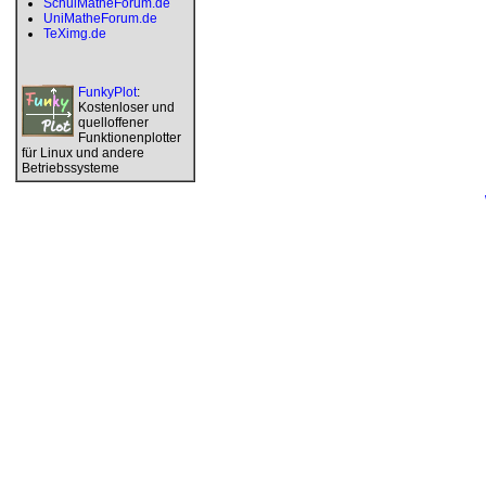
SchulMatheForum.de
UniMatheForum.de
TeXimg.de
FunkyPlot
:
Kostenloser und
quelloffener
Funktionenplotter
für Linux und andere
Betriebssysteme