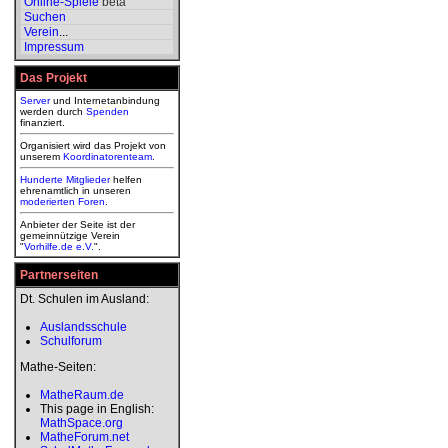
Online-Spiele
beta
Suchen
Verein
...
Impressum
Das Projekt
Server
und Internetanbindung
werden durch
Spenden
finanziert.
Organisiert wird das Projekt von
unserem
Koordinatorenteam
.
Hunderte Mitglieder
helfen
ehrenamtlich in unseren
moderierten
Foren
.
Anbieter der Seite ist der
gemeinnützige Verein
"
Vorhilfe.de e.V.
".
Partnerseiten
Dt. Schulen im Ausland:
Auslandsschule
Schulforum
Mathe-Seiten:
MatheRaum.de
This page in English:
MathSpace.org
MatheForum.net