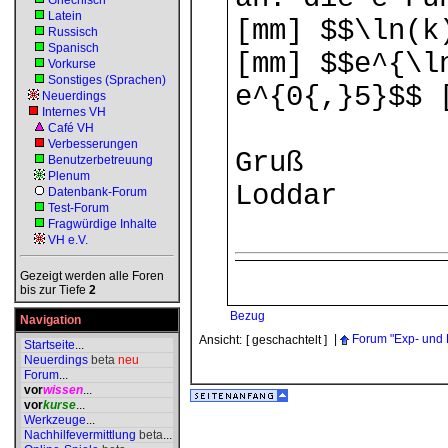
Griechisch
Latein
[mm] $$\ln(k
Russisch
Spanisch
[mm] $$e^{\l
Vorkurse
Sonstiges (Sprachen)
e^{0{,}5}$$ 
Neuerdings
Internes VH
Café VH
Verbesserungen
Gruß
Benutzerbetreuung
Plenum
Loddar
Datenbank-Forum
Test-Forum
Fragwürdige Inhalte
VH e.V.
Gezeigt werden alle Foren
bis zur Tiefe
2
Bezug
Navigation
|
Forum "Exp- und 
Ansicht:
[ geschachtelt ]
Startseite
...
Neuerdings
beta
neu
Forum
...
vor
wissen
...
vor
kurse
...
Werkzeuge
...
Nachhilfevermittlung
beta
...