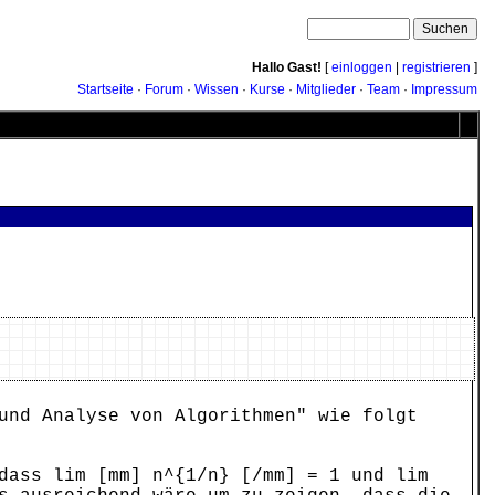
Hallo Gast!
[
einloggen
|
registrieren
]
Startseite
·
Forum
·
Wissen
·
Kurse
·
Mitglieder
·
Team
·
Impressum
und Analyse von Algorithmen" wie folgt
dass lim [mm] n^{1/n} [/mm] = 1 und lim