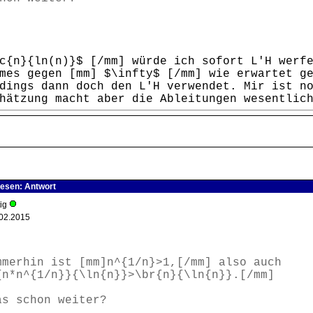
c{n}{ln(n)}$ [/mm] würde ich sofort L'H werf
mes gegen [mm] $\infty$ [/mm] wie erwartet g
dings dann doch den L'H verwendet. Mir ist n
hätzung macht aber die Ableitungen wesentlic
lesen: Antwort
tig
02.2015
mmerhin ist [mm]n^{1/n}>1,[/mm] also auch
{n*n^{1/n}}{\ln{n}}>\br{n}{\ln{n}}.[/mm]
as schon weiter?