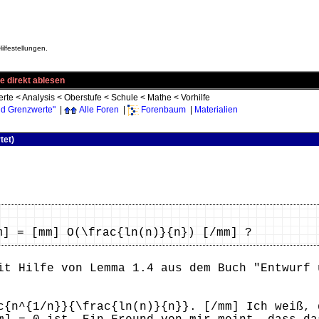
ilfestellungen.
e direkt ablesen
rte
<
Analysis
<
Oberstufe
<
Schule
<
Mathe
<
Vorhilfe
d Grenzwerte"
|
Alle Foren
|
Forenbaum
|
Materialien
tet)
m] = [mm] O(\frac{ln(n)}{n}) [/mm] ?
it Hilfe von Lemma 1.4 aus dem Buch "Entwurf 
c{n^{1/n}}{\frac{ln(n)}{n}}. [/mm] Ich weiß, 