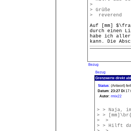
>
> Grüße
> reverend
Auf [mm] $\fra
durch einen Li
habe ich aller
kann. Die Absc
Bezug
Bezug
Grenzwerte direkt ab
Status
:
(Antwort) fer
Datum
:
23:27
Di
17.
Autor
:
rmix22
> > Naja, i
> > [mm]\br
> >
> > Hilft d