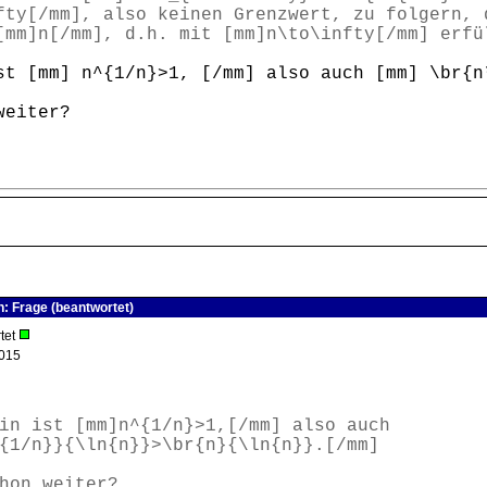
fty[/mm], also keinen Grenzwert, zu folgern, 
[mm]n[/mm], d.h. mit [mm]n\to\infty[/mm] erfü
st [mm] n^{1/n}>1, [/mm] also auch [mm] \br{n
weiter?
n: Frage (beantwortet)
tet
015
in ist [mm]n^{1/n}>1,[/mm] also auch
{1/n}}{\ln{n}}>\br{n}{\ln{n}}.[/mm]
hon weiter?