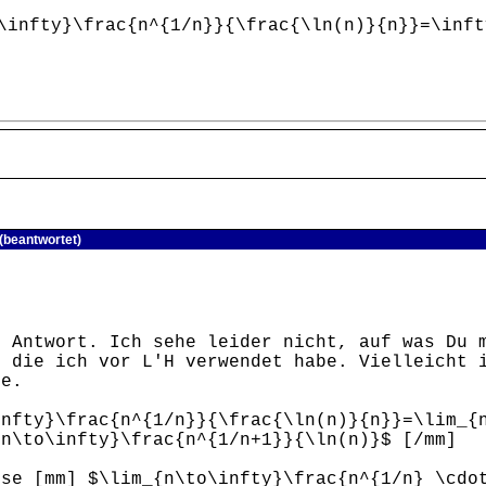
ty}\frac{n^{1/n}}{\frac{\ln(n)}{n}}=\inft
(beantwortet)
e Antwort. Ich sehe leider nicht, auf was Du 
, die ich vor L'H verwendet habe. Vielleicht 
he.
infty}\frac{n^{1/n}}{\frac{\ln(n)}{n}}=\lim_{
{n\to\infty}\frac{n^{1/n+1}}{\ln(n)}$ [/mm]
ise [mm] $\lim_{n\to\infty}\frac{n^{1/n} \cdo