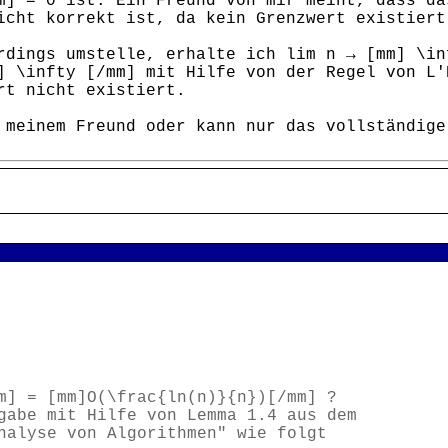
m] = 0 ist. Ein Freund von mir meint, dass da
icht korrekt ist, da kein Grenzwert existiert
rdings umstelle, erhalte ich lim n → [mm] \in
] \infty [/mm] mit Hilfe von der Regel von L'
rt nicht existiert.
 meinem Freund oder kann nur das vollständige
m] = [mm]O(\frac{ln(n)}{n})[/mm] ?
gabe mit Hilfe von Lemma 1.4 aus dem
nalyse von Algorithmen" wie folgt