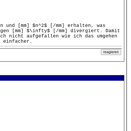
en und [mm] $n^2$ [/mm] erhalten, was
egen [mm] $\infty$ [/mm] divergiert. Damit
och nicht aufgefallen wie ich das umgehen
h einfacher.