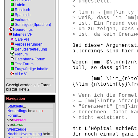
Griechisch
> umgestellt:
Latein
>
Russisch
> lim n → [mm]\infty 
Spanisch
> weiß, dass lim [mm]
Vorkurse
> ist. Ein Freund von
Sonstiges (Sprachen)
> um zu zeigen, dass 
Neuerdings
> ist, da kein Grenzw
Internes VH
Café VH
Verbesserungen
Bei dieser Argumentat
Benutzerbetreuung
allerdings sind hier 
Plenum
Datenbank-Forum
Wegen [mm] $\ln(n)/n\
Test-Forum
Null, so dass gilt:
Fragwürdige Inhalte
VH e.V.
[mm] \lim_{n\to\inf
{\lim_{n\to\infty}\fr
Gezeigt werden alle Foren
bis zur Tiefe
2
> Wenn ich die Formel
Navigation
> → [mm]\infty \frac{
> "Grenzwert" [mm]\in
Startseite
...
Neuerdings
beta
neu
> berechnen. Damit ka
Forum
...
> nicht existiert.
vor
wissen
...
vor
kurse
...
Mit L'Hôpital schießt
Werkzeuge
...
dir noch einmal ganz 
Nachhilfevermittlung
beta
...