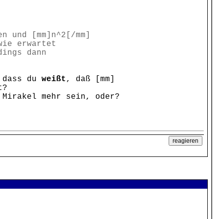
en und [mm]n^2[/mm]
wie erwartet
dings dann
, dass du
weißt
, daß [mm]
t?
 Mirakel mehr sein, oder?