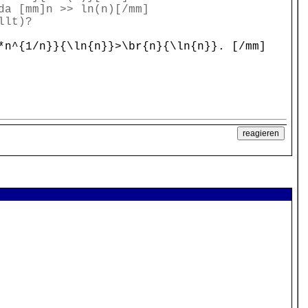
da [mm]n >> ln(n)[/mm]
llt)?
*n^{1/n}}{\ln{n}}>\br{n}{\ln{n}}. [/mm]