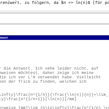
Grenzwert, zu folgern, da $n >> ln(n)$ (für p
ntwort
r die Antwort. Ich sehe leider nicht, auf
nweisen möchtest, daher zeige ich meine
die ich vor L'H verwendet habe. Vielleicht
hon der Trick zu finden, welchen ich
\infty}\frac{n^{1/n}}{\frac{\ln(n)}{n}}=\lim_
ty}\frac{n^{1/n+1}}{\ln(n)}[/mm]
erweise [mm]\lim_{n\to\infty}\frac{n^{1/n} \c