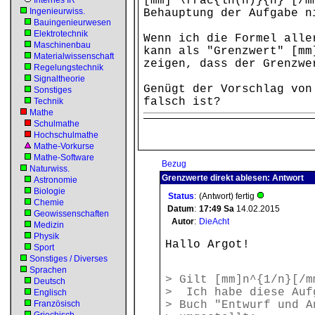
[mm] \frac{ln(n)}{n} [/m
Internes IR
Ingenieurwiss.
Behauptung der Aufgabe n
Bauingenieurwesen
Elektrotechnik
Wenn ich die Formel alle
Maschinenbau
kann als "Grenzwert" [mm
Materialwissenschaft
zeigen, dass der Grenzwe
Regelungstechnik
Signaltheorie
Genügt der Vorschlag von
Sonstiges
falsch ist?
Technik
Mathe
Schulmathe
Hochschulmathe
Mathe-Vorkurse
Mathe-Software
Bezug
Naturwiss.
Grenzwerte direkt ablesen: Antwort
Astronomie
Biologie
Status
:
(Antwort) fertig
Chemie
Datum
:
17:49
Sa
14.02.2015
Geowissenschaften
Autor
:
DieAcht
Medizin
Physik
Hallo Argot!
Sport
Sonstiges / Diverses
Sprachen
> Gilt [mm]n^{1/n}[/m
Deutsch
> Ich habe diese Auf
Englisch
Französisch
> Buch "Entwurf und A