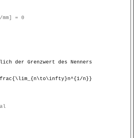
/mm] = 0
lich der Grenzwert des Nenners
rac{\lim_{n\to\infty}n^{1/n}}
al