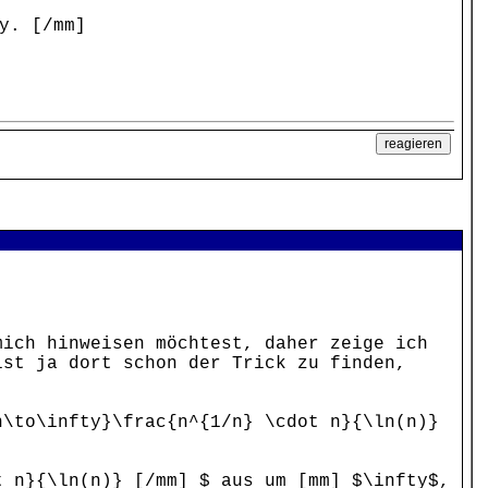
y. [/mm]
mich hinweisen möchtest, daher zeige ich
ist ja dort schon der Trick zu finden,
n\to\infty}\frac{n^{1/n} \cdot n}{\ln(n)}
t n}{\ln(n)} [/mm] $ aus um [mm] $\infty$,