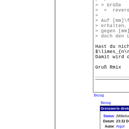
> >
> > Grüße
> > revere
>
> Auf [mm]\
> erhalten,
> gegen [mm
> doch den 
Hast du nic
$\limes_{n\
Damit wird 
Gruß Rmix
Bezug
Bezug
Grenzwerte direkt
Status
:
(Mitteil
Datum
:
23:32
D
Autor
:
Argot