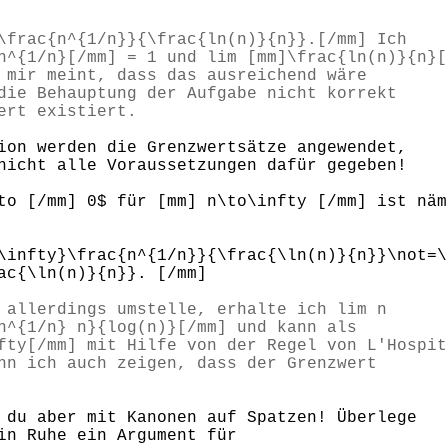
\frac{n^{1/n}}{\frac{ln(n)}{n}}.[/mm] Ich
n^{1/n}[/mm] = 1 und lim [mm]\frac{ln(n)}{n}[
 mir meint, dass das ausreichend wäre
die Behauptung der Aufgabe nicht korrekt
ert existiert.
ion werden die Grenzwertsätze angewendet,
nicht alle Voraussetzungen dafür gegeben!
to [/mm] 0$ für [mm] n\to\infty [/mm] ist näm
ty}\frac{n^{1/n}}{\frac{\ln(n)}{n}}\not=\f
ac{\ln(n)}{n}}. [/mm]
 allerdings umstelle, erhalte ich lim n
n^{1/n} n}{log(n)}[/mm] und kann als
fty[/mm] mit Hilfe von der Regel von L'Hospit
nn ich auch zeigen, dass der Grenzwert
 du aber mit Kanonen auf Spatzen! Überlege
in Ruhe ein Argument für