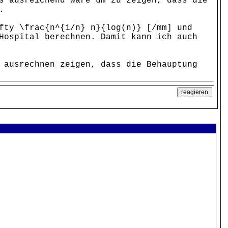
s ausreichend wäre um zu zeigen, dass die
.
fty \frac{n^{1/n} n}{log(n)} [/mm] und
Hospital berechnen. Damit kann ich auch
 ausrechnen zeigen, dass die Behauptung