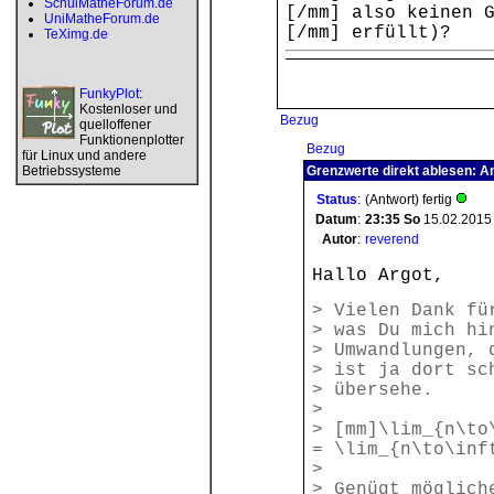
SchulMatheForum.de
[/mm] also keinen 
UniMatheForum.de
[/mm] erfüllt)?
TeXimg.de
FunkyPlot
:
Kostenloser und
Bezug
quelloffener
Funktionenplotter
Bezug
für Linux und andere
Betriebssysteme
Grenzwerte direkt ablesen: A
Status
:
(Antwort) fertig
Datum
:
23:35
So
15.02.2015
Autor
:
reverend
Hallo Argot,
> Vielen Dank fü
> was Du mich hi
> Umwandlungen, 
> ist ja dort sc
> übersehe.
>
> [mm]\lim_{n\to
= \lim_{n\to\inf
>
> Genügt möglich