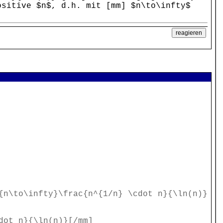
ositive $n$, d.h. mit [mm] $n\to\infty$
{n\to\infty}\frac{n^{1/n} \cdot n}{\ln(n)}
dot n}{\ln(n)}[/mm]