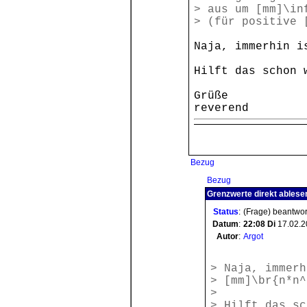
> aus um [mm]\in
> (für positive 
Naja, immerhin i
Hilft das schon 
Grüße
reverend
Bezug
Bezug
Grenzwerte direkt ablese
Status
:
(Frage) beantwor
Datum
:
22:08
Di
17.02.2
Autor
:
Argot
> Naja, immerh
> [mm]\br{n*n^
>
> Hilft das sc