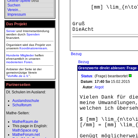
Online-Spiele
beta
Suchen
[mm] \lim_{n\to\inf
Verein
...
Impressum
Gruß
Das Projekt
DieAcht
Server
und Internetanbindung
werden durch
Spenden
finanziert.
Organisiert wird das Projekt von
unserem
Koordinatorenteam
.
Bezug
Hunderte Mitglieder
helfen
ehrenamtlich in unseren
Bezug
moderierten
Foren
.
Grenzwerte direkt ablesen: Frage 
Anbieter der Seite ist der
gemeinnützige Verein
Status
:
(Frage) beantwortet
"
Vorhilfe.de e.V.
".
Datum
:
17:40
So
15.02.2015
Partnerseiten
Autor
:
Argot
Dt. Schulen im Ausland:
Vielen Dank für di
Auslandsschule
meine Umwandlungen
Schulforum
welchen ich überse
Mathe-Seiten:
$ [mm] \lim_{n\to\
MatheRaum.de
[/mm] = [mm] \lim_
This page in English:
MathSpace.org
MatheForum.net
Genügt möglicherwe