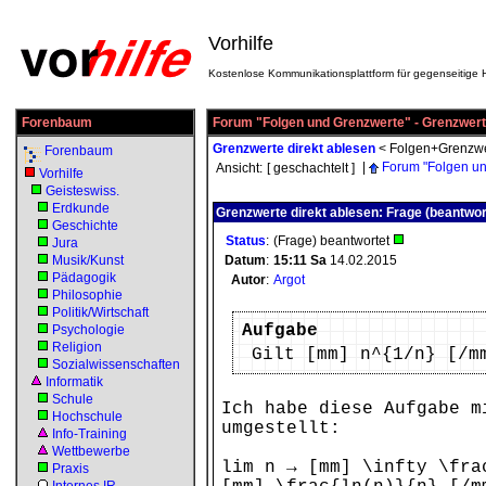
Vorhilfe
Kostenlose Kommunikationsplattform für gegenseitige H
Forenbaum
Forum "Folgen und Grenzwerte" - Grenzwert
Grenzwerte direkt ablesen
<
Folgen+Grenzwe
Forenbaum
|
Forum "Folgen un
Ansicht:
[ geschachtelt ]
Vorhilfe
Geisteswiss.
Erdkunde
Grenzwerte direkt ablesen: Frage (beantwor
Geschichte
Status
:
(Frage) beantwortet
Jura
Musik/Kunst
Datum
:
15:11
Sa
14.02.2015
Pädagogik
Autor
:
Argot
Philosophie
Politik/Wirtschaft
Aufgabe
Psychologie
Religion
Gilt [mm] n^{1/n} [/m
Sozialwissenschaften
Informatik
Schule
Ich habe diese Aufgabe m
Hochschule
umgestellt:
Info-Training
Wettbewerbe
lim n → [mm] \infty \fra
Praxis