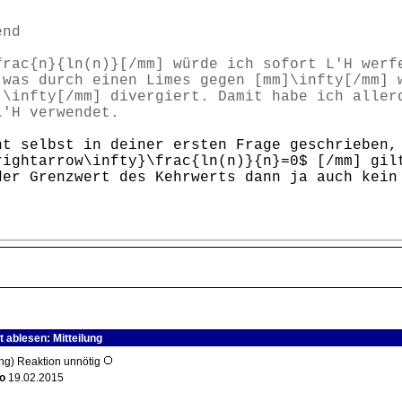
nd
frac{n}{ln(n)}[/mm] würde ich sofort L'H werf
 was durch einen Limes gegen [mm]\infty[/mm] 
]\infty[/mm] divergiert. Damit habe ich aller
L'H verwendet.
ht selbst in deiner ersten Frage geschrieben
rightarrow\infty}\frac{ln(n)}{n}=0$ [/mm] gil
der Grenzwert des Kehrwerts dann ja auch kein
 ablesen: Mitteilung
ung) Reaktion unnötig
o
19.02.2015