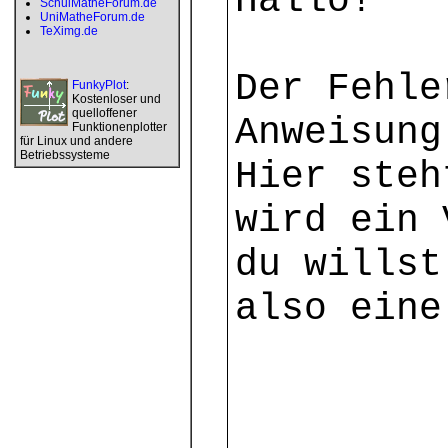
Hallo!
SchulMatheForum.de
UniMatheForum.de
TeXimg.de
Der Fehle
FunkyPlot
:
Kostenloser und
quelloffener
Anweisung
Funktionenplotter
für Linux und andere
Betriebssysteme
Hier steh
wird ein 
du willst
also eine