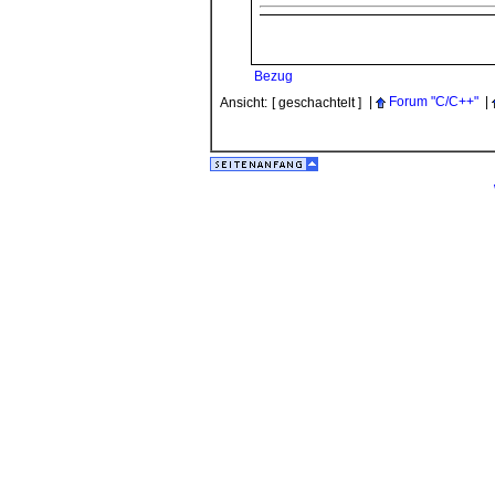
Bezug
|
Forum "C/C++"
|
Ansicht:
[ geschachtelt ]