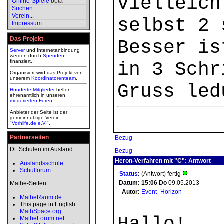
vielleich
Online-Spiele
beta
Suchen
Verein
...
selbst 2 
Impressum
Das Projekt
Besser is
Server
und Internetanbindung
werden durch
Spenden
finanziert.
in 3 Schr
Organisiert wird das Projekt von
unserem
Koordinatorenteam
.
Gruss led
Hunderte Mitglieder
helfen
ehrenamtlich in unseren
moderierten
Foren
.
Anbieter der Seite ist der
gemeinnützige Verein
"
Vorhilfe.de e.V.
".
Partnerseiten
Bezug
Dt. Schulen im Ausland:
Bezug
Heron-Verfahren mit "C": Antwort
Auslandsschule
Schulforum
Status
:
(Antwort) fertig
Datum
:
15:06
Do
09.05.2013
Mathe-Seiten:
Autor
:
Event_Horizon
MatheRaum.de
This page in English:
MathSpace.org
MatheForum.net