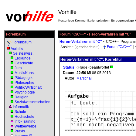
Vorhilfe
Kostenlose Kommunikationsplattform für gegenseitige H
Forenbaum
Forum "C/C++" - Heron-Verfahren mit "C"
Heron-Verfahren mit "C"
<
C/C++
<
Program
Forenbaum
|
Forum "C/C++"
|
Ansicht:
[ geschachtelt ]
Vorhilfe
Geisteswiss.
Erdkunde
Heron-Verfahren mit "C": Korrektur
Geschichte
Status
:
(Frage) beantwortet
Jura
Musik/Kunst
Datum
:
22:50
Mi
08.05.2013
Pädagogik
Autor
:
Marschal
Philosophie
Politik/Wirtschaft
Psychologie
Aufgabe
Religion
Sozialwissenschaften
Hi Leute.
Informatik
Schule
Ich soll ein Programm
Hochschule
x_{n+1}=\frac{1}{2}\l
Info-Training
einer nicht-negativen
Wettbewerbe
Praxis