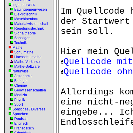
Internes IR
Ingenieurwiss.
Im Quellcode 
Bauingenieurwesen
Elektrotechnik
der Startwert
Maschinenbau
Materialwissenschaft
Regelungstechnik
sein soll.
Signaltheorie
Sonstiges
Technik
Mathe
Hier mein Que
Schulmathe
Hochschulmathe
Quellcode mit
Mathe-Vorkurse
Mathe-Software
Quellcode ohn
Naturwiss.
Astronomie
Biologie
Chemie
Allerdings ko
Geowissenschaften
Medizin
eine nicht-ne
Physik
Sport
Sonstiges / Diverses
eingebe... Ic
Sprachen
Deutsch
Endlosschleif
Englisch
Französisch