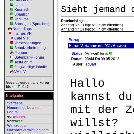
Griechisch
Latein
Sieht jemand 
Russisch
Spanisch
Vorkurse
Dateianhänge
:
Sonstiges (Sprachen)
Anhang Nr. 1 (Typ: txt) [nicht öffentlich]
Neuerdings
Anhang Nr. 2 (Typ: txt) [nicht öffentlich]
Internes VH
Café VH
Bezug
Verbesserungen
Heron-Verfahren mit "C": Antwort
Benutzerbetreuung
Plenum
Status
:
(Antwort) fertig
Datenbank-Forum
Datum
:
03:44
Do
09.05.2013
Test-Forum
Autor
:
leduart
Fragwürdige Inhalte
VH e.V.
Hallo
Gezeigt werden alle Foren
bis zur Tiefe
2
kannst du
Navigation
Startseite
...
mit der Z
Neuerdings
beta
neu
Forum
...
vor
wissen
...
willst?
vor
kurse
...
Werkzeuge
...
Nachhilfevermittlung
beta
...