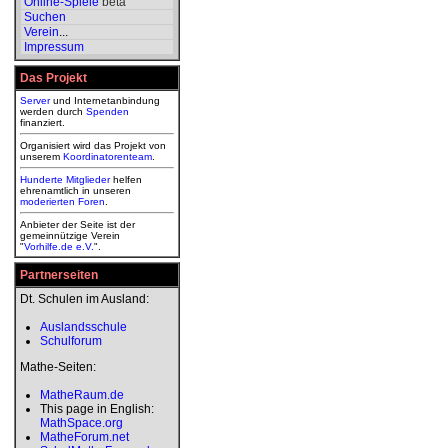
Online-Spiele
beta
Suchen
Verein
...
Impressum
Das Projekt
Server
und Internetanbindung
werden durch
Spenden
finanziert.
Organisiert wird das Projekt von
unserem
Koordinatorenteam
.
Hunderte Mitglieder
helfen
ehrenamtlich in unseren
moderierten
Foren
.
Anbieter der Seite ist der
gemeinnützige Verein
"
Vorhilfe.de e.V.
".
Partnerseiten
Dt. Schulen im Ausland:
Auslandsschule
Schulforum
Mathe-Seiten:
MatheRaum.de
This page in English:
MathSpace.org
MatheForum.net