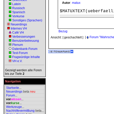
Griechisch
Autor
:
matux
Latein
Russisch
$MATUXTEXT(ueberfaell
Spanisch
Vorkurse
Sonstiges (Sprachen)
Neuerdings
Internes VH
Bezug
Café VH
Verbesserungen
|
Forum "Wahrschei
Ansicht:
[ geschachtelt ]
Benutzerbetreuung
Plenum
Datenbank-Forum
Test-Forum
Fragwürdige Inhalte
VH e.V.
Gezeigt werden alle Foren
bis zur Tiefe
2
Navigation
Startseite
...
Neuerdings
beta
neu
Forum
...
vor
wissen
...
vor
kurse
...
Werkzeuge
...
Nachhilfevermittlung
beta
...