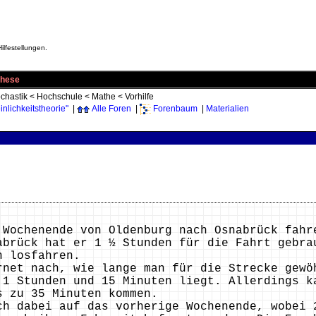
ilfestellungen.
these
chastik
<
Hochschule
<
Mathe
<
Vorhilfe
nlichkeitstheorie"
|
Alle Foren
|
Forenbaum
|
Materialien
 Wochenende von Oldenburg nach Osnabrück fahr
abrück hat er 1 ½ Stunden für die Fahrt gebra
n losfahren.
rnet nach, wie lange man für die Strecke gewö
 1 Stunden und 15 Minuten liegt. Allerdings k
s zu 35 Minuten kommen.
ch dabei auf das vorherige Wochenende, wobei 