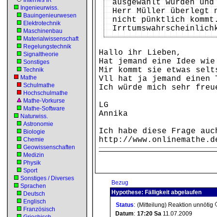
Internes IR
ausgewählt wurden und
Ingenieurwiss.
Herr Müller überlegt 
Bauingenieurwesen
nicht pünktlich kommt
Elektrotechnik
Irrtumswahrscheinlich
Maschinenbau
Materialwissenschaft
Regelungstechnik
Hallo ihr Lieben,
Signaltheorie
Hat jemand eine Idee wie
Sonstiges
Mir kommt sie etwas selt
Technik
Mathe
Vll hat ja jemand einen 
Schulmathe
Ich würde mich sehr freu
Hochschulmathe
Mathe-Vorkurse
LG
Mathe-Software
Annika
Naturwiss.
Astronomie
Ich habe diese Frage auc
Biologie
http://www.onlinemathe.d
Chemie
Geowissenschaften
Medizin
Physik
Sport
Sonstiges / Diverses
Bezug
Sprachen
Hypothese: Fälligkeit abgelaufen
Deutsch
Englisch
Status
:
(Mitteilung) Reaktion unnötig
Französisch
Datum
:
17:20
Sa
11.07.2009