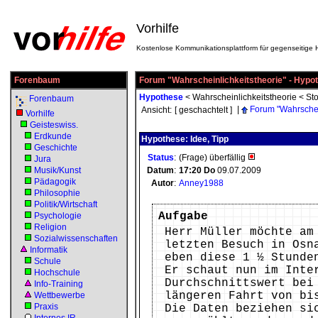
Vorhilfe
Kostenlose Kommunikationsplattform für gegenseitige H
Forenbaum
Forum "Wahrscheinlichkeitstheorie" - Hypo
Hypothese
<
Wahrscheinlichkeitstheorie
<
Sto
Forenbaum
|
Forum "Wahrschei
Ansicht:
[ geschachtelt ]
Vorhilfe
Geisteswiss.
Erdkunde
Hypothese: Idee, Tipp
Geschichte
Status
:
(Frage) überfällig
Jura
Musik/Kunst
Datum
:
17:20
Do
09.07.2009
Pädagogik
Autor
:
Anney1988
Philosophie
Politik/Wirtschaft
Aufgabe
Psychologie
Religion
Herr Müller möchte am
Sozialwissenschaften
letzten Besuch in Osn
Informatik
eben diese 1 ½ Stunde
Schule
Er schaut nun im Inte
Hochschule
Durchschnittswert bei
Info-Training
längeren Fahrt von bi
Wettbewerbe
Praxis
Die Daten beziehen si