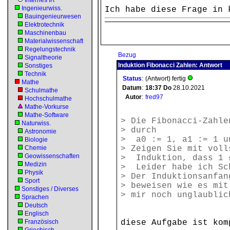
Internes IR
Ingenieurwiss.
Ich habe diese Frage in 
Bauingenieurwesen
Elektrotechnik
Maschinenbau
Materialwissenschaft
Regelungstechnik
Bezug
Signaltheorie
Induktion Fibonacci Zahlen: Antwort
Sonstiges
Technik
Status
:
(Antwort) fertig
Mathe
Datum
:
18:37
Do
28.10.2021
Schulmathe
Autor
:
fred97
Hochschulmathe
Mathe-Vorkurse
Mathe-Software
> Die Fibonacci-Zahle
Naturwiss.
> durch
Astronomie
> a0 := 1, a1 := 1 un
Biologie
Chemie
> Zeigen Sie mit voll
Geowissenschaften
> Induktion, dass 1 ≤
Medizin
> Leider habe ich Sc
Physik
> Der Induktionsanfan
Sport
> beweisen wie es mit
Sonstiges / Diverses
> mir noch unglaublic
Sprachen
Deutsch
Englisch
Französisch
diese Aufgabe ist kom