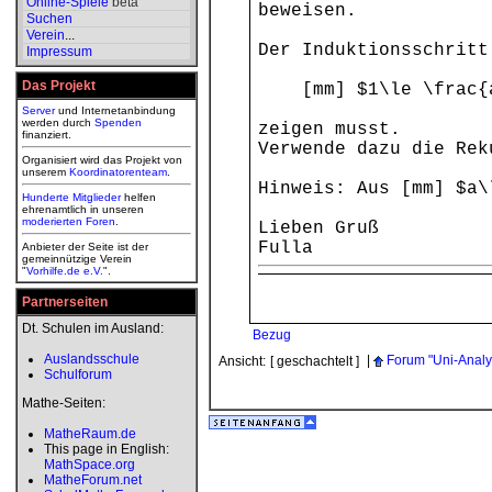
Online-Spiele
beta
beweisen.
Suchen
Verein
...
Der Induktionsschritt
Impressum
Das Projekt
[mm] $1\le \frac{a_
Server
und Internetanbindung
werden durch
Spenden
zeigen musst.
finanziert.
Verwende dazu die Rek
Organisiert wird das Projekt von
unserem
Koordinatorenteam
.
Hinweis: Aus [mm] $a\
Hunderte Mitglieder
helfen
ehrenamtlich in unseren
moderierten
Foren
.
Lieben Gruß
Fulla
Anbieter der Seite ist der
gemeinnützige Verein
"
Vorhilfe.de e.V.
".
Partnerseiten
Dt. Schulen im Ausland:
Bezug
Auslandsschule
|
Forum "Uni-Analys
Ansicht:
[ geschachtelt ]
Schulforum
Mathe-Seiten:
MatheRaum.de
This page in English:
MathSpace.org
MatheForum.net