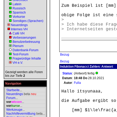
Griechisch
Latein
Zum Beispiel ist [mm]
Russisch
Spanisch
obige Folge ist eine 
Vorkurse
>
Sonstiges (Sprachen)
> Ich habe diese Frag
Neuerdings
> Internetseiten gest
Internes VH
Café VH
Verbesserungen
Benutzerbetreuung
Plenum
Datenbank-Forum
Test-Forum
Bezug
Fragwürdige Inhalte
Bezug
VH e.V.
Induktion Fibonacci Zahlen: Antwort
Gezeigt werden alle Foren
Status
:
(Antwort) fertig
bis zur Tiefe
2
Datum
:
18:48
Do
28.10.2021
Autor
:
Fulla
Navigation
Startseite
...
Hallo itsyunaaa,
Neuerdings
beta
neu
Forum
...
die Aufgabe ergibt so
vor
wissen
...
vor
kurse
...
Werkzeuge
...
[mm] $1\le\frac{a_{n
Nachhilfevermittlung
beta
...