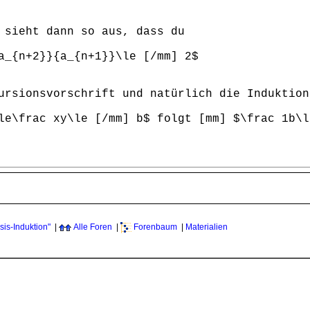
 sieht dann so aus, dass du
{n+2}}{a_{n+1}}\le [/mm] 2$
ursionsvorschrift und natürlich die Induktion
le\frac xy\le [/mm] b$ folgt [mm] $\frac 1b\l
is-Induktion"
|
Alle Foren
|
Forenbaum
|
Materialien