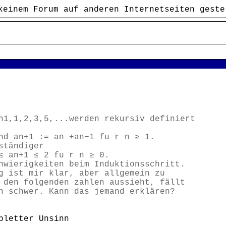
keinem Forum auf anderen Internetseiten geste
n1,1,2,3,5,...werden rekursiv definiert
d an+1 := an +an−1 fu ̈r n ≥ 1.
ständiger
 an+1 ≤ 2 fu ̈r n ≥ 0.
hwierigkeiten beim Induktionsschritt.
g ist mir klar, aber allgemein zu
 den folgenden zahlen aussieht, fällt
h schwer. Kann das jemand erklären?
pletter Unsinn