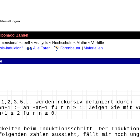
ilfestellungen.
Fibonacci Zahlen
imensional
<
reell
<
Analysis
<
Hochschule
<
Mathe
<
Vorhilfe
is-Induktion"
|
Alle Foren
|
Forenbaum
|
Materialien
be
,1,2,3,5,...werden rekursiv definiert durch
an+1 := an +an−1 fu ̈r n ≥ 1. Zeigen Sie mit v
+1 ≤ 2 fu ̈r n ≥ 0.
gkeiten beim Induktionsschritt. Der Induktion
folgenden zahlen aussieht, fällt mir noch ung