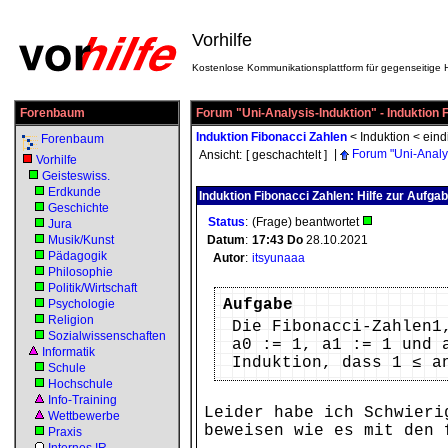
Vorhilfe
Kostenlose Kommunikationsplattform für gegenseitige H
Forenbaum
Forum "Uni-Analysis-Induktion" - Induktion 
Induktion Fibonacci Zahlen
<
Induktion
<
eind
Forenbaum
|
Forum "Uni-Analys
Ansicht:
[ geschachtelt ]
Vorhilfe
Geisteswiss.
Erdkunde
Induktion Fibonacci Zahlen: Hilfe zur Aufga
Geschichte
Status
:
(Frage) beantwortet
Jura
Musik/Kunst
Datum
:
17:43
Do
28.10.2021
Pädagogik
Autor
:
itsyunaaa
Philosophie
Politik/Wirtschaft
Aufgabe
Psychologie
Religion
Die Fibonacci-Zahlen1
Sozialwissenschaften
a0 := 1, a1 := 1 und 
Informatik
Induktion, dass 1 ≤ an
Schule
Hochschule
Info-Training
Leider habe ich Schwieri
Wettbewerbe
beweisen wie es mit den 
Praxis