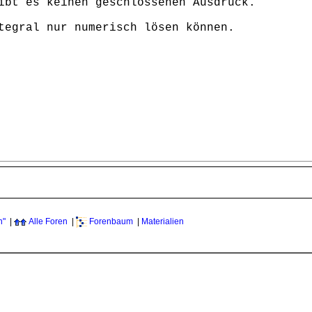
ibt es keinen geschlossenen Ausdruck.
tegral nur numerisch lösen können.
n"
|
Alle Foren
|
Forenbaum
|
Materialien