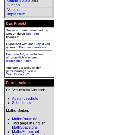
Online-Spiele
beta
Suchen
Verein
...
Impressum
Das Projekt
Server
und Internetanbindung
werden durch
Spenden
finanziert.
Organisiert wird das Projekt von
unserem
Koordinatorenteam
.
Hunderte Mitglieder
helfen
ehrenamtlich in unseren
moderierten
Foren
.
Anbieter der Seite ist der
gemeinnützige Verein
"
Vorhilfe.de e.V.
".
Partnerseiten
Dt. Schulen im Ausland:
Auslandsschule
Schulforum
Mathe-Seiten:
MatheRaum.de
This page in English:
MathSpace.org
MatheForum.net