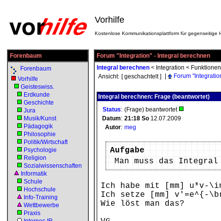
Vorhilfe
Kostenlose Kommunikationsplattform für gegenseitige H
Forenbaum
Forum "Integration" - Integral berechnen
Integral berechnen
<
Integration
<
Funktionen
Forenbaum
|
Forum "Integratio
Ansicht:
[ geschachtelt ]
Vorhilfe
Geisteswiss.
Erdkunde
Integral berechnen: Frage (beantwortet)
Geschichte
Status
:
(Frage) beantwortet
Jura
Musik/Kunst
Datum
:
21:18
So
12.07.2009
Pädagogik
Autor
:
meg
Philosophie
Politik/Wirtschaft
Aufgabe
Psychologie
Religion
Man muss das Integral
Sozialwissenschaften
Informatik
Schule
Ich habe mit [mm] u*v-\i
Hochschule
Ich setze [mm] v'=e^{-\b
Info-Training
Wie löst man das?
Wettbewerbe
Praxis