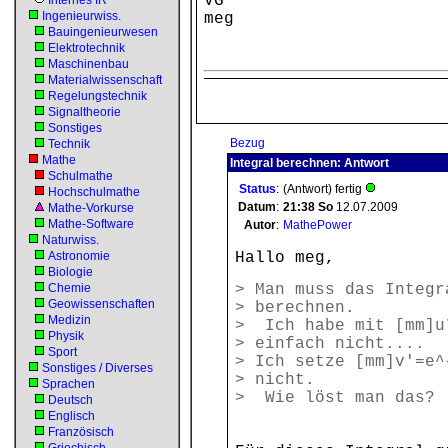
VG
Internes IR
Ingenieurwiss.
meg
Bauingenieurwesen
Elektrotechnik
Maschinenbau
Materialwissenschaft
Regelungstechnik
Signaltheorie
Sonstiges
Bezug
Technik
Mathe
Integral berechnen: Antwort
Schulmathe
Status
:
(Antwort) fertig
Hochschulmathe
Datum
:
21:38
So
12.07.2009
Mathe-Vorkurse
Mathe-Software
Autor
:
MathePower
Naturwiss.
Astronomie
Hallo meg,
Biologie
Chemie
> Man muss das Integr
Geowissenschaften
> berechnen.
Medizin
> Ich habe mit [mm]u
Physik
> einfach nicht....
Sport
> Ich setze [mm]v'=e^
Sonstiges / Diverses
> nicht.
Sprachen
> Wie löst man das?
Deutsch
Englisch
Französisch