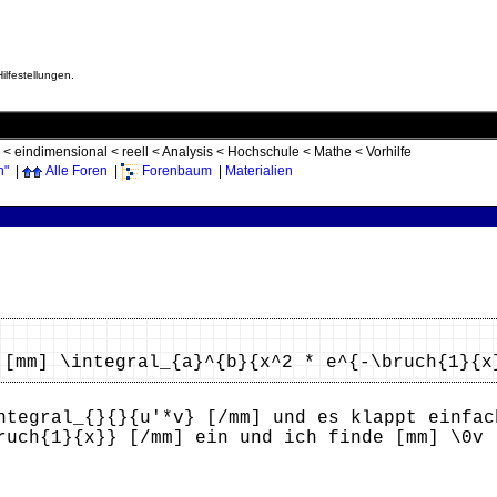
ilfestellungen.
<
eindimensional
<
reell
<
Analysis
<
Hochschule
<
Mathe
<
Vorhilfe
n"
|
Alle Foren
|
Forenbaum
|
Materialien
 [mm] \integral_{a}^{b}{x^2 * e^{-\bruch{1}{x
ntegral_{}{}{u'*v} [/mm] und es klappt einfac
ruch{1}{x}} [/mm] ein und ich finde [mm] \0v 