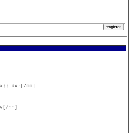
x}} dx}[/mm]
v[/mm]