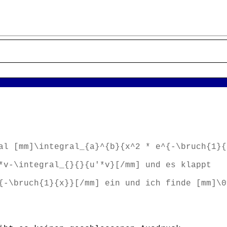
al [mm]\integral_{a}^{b}{x^2 * e^{-\bruch{1}{
*v-\integral_{}{}{u'*v}[/mm] und es klappt
{-\bruch{1}{x}}[/mm] ein und ich finde [mm]\0