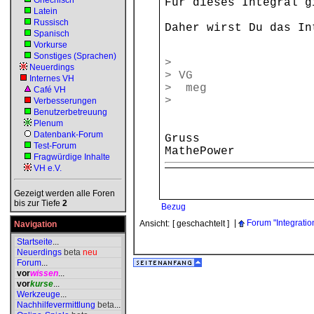
Griechisch
Für dieses Integral g
Latein
Russisch
Daher wirst Du das In
Spanisch
Vorkurse
Sonstiges (Sprachen)
>
Neuerdings
> VG
Internes VH
> meg
Café VH
>
Verbesserungen
Benutzerbetreuung
Plenum
Datenbank-Forum
Gruss
Test-Forum
MathePower
Fragwürdige Inhalte
VH e.V.
Gezeigt werden alle Foren
bis zur Tiefe
2
Bezug
|
Forum "Integratio
Ansicht:
[ geschachtelt ]
Navigation
Startseite
...
Neuerdings
beta
neu
Forum
...
vor
wissen
...
vor
kurse
...
Werkzeuge
...
Nachhilfevermittlung
beta
...