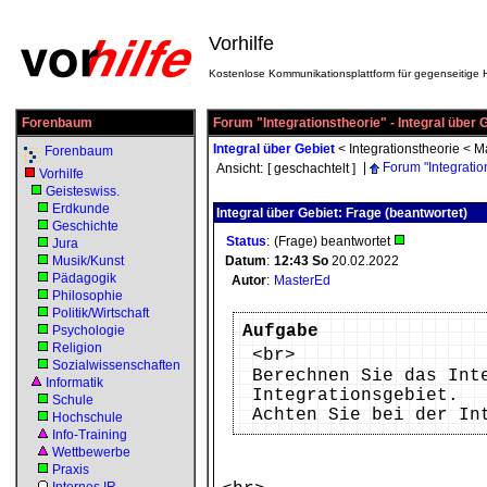
Vorhilfe
Kostenlose Kommunikationsplattform für gegenseitige H
Forenbaum
Forum "Integrationstheorie" - Integral über 
Integral über Gebiet
<
Integrationstheorie
<
Ma
Forenbaum
|
Forum "Integratio
Ansicht:
[ geschachtelt ]
Vorhilfe
Geisteswiss.
Erdkunde
Integral über Gebiet: Frage (beantwortet)
Geschichte
Status
:
(Frage) beantwortet
Jura
Musik/Kunst
Datum
:
12:43
So
20.02.2022
Pädagogik
Autor
:
MasterEd
Philosophie
Politik/Wirtschaft
Aufgabe
Psychologie
Religion
<br>
Sozialwissenschaften
Berechnen Sie das Integ
Informatik
Integrationsgebiet.
Schule
Achten Sie bei der In
Hochschule
Info-Training
Wettbewerbe
Praxis