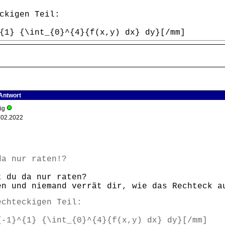
ckigen Teil:
{1} {\int_{0}^{4}{f(x,y) dx} dy}[/mm]
 Antwort
tig
.02.2022
da nur raten!?
t du da nur raten?
en und niemand verrät dir, wie das Rechteck a
echteckigen Teil:
{-1}^{1} {\int_{0}^{4}{f(x,y) dx} dy}[/mm]