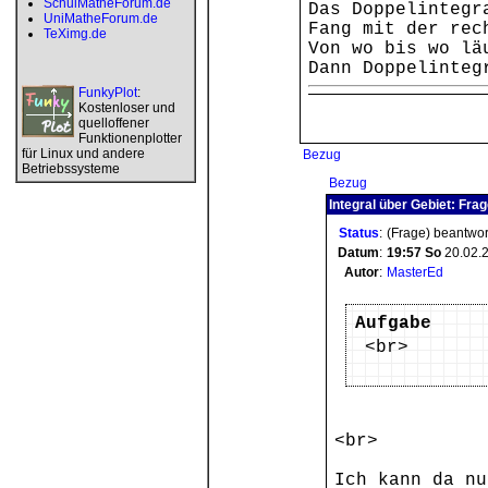
SchulMatheForum.de
Das Doppelintegr
UniMatheForum.de
Fang mit der rec
TeXimg.de
Von wo bis wo lä
Dann Doppelinteg
FunkyPlot
:
Kostenloser und
quelloffener
Funktionenplotter
für Linux und andere
Bezug
Betriebssysteme
Bezug
Integral über Gebiet: Fra
Status
:
(Frage) beantwor
Datum
:
19:57
So
20.02.
Autor
:
MasterEd
Aufgabe
<br>
<br>
Ich kann da nu