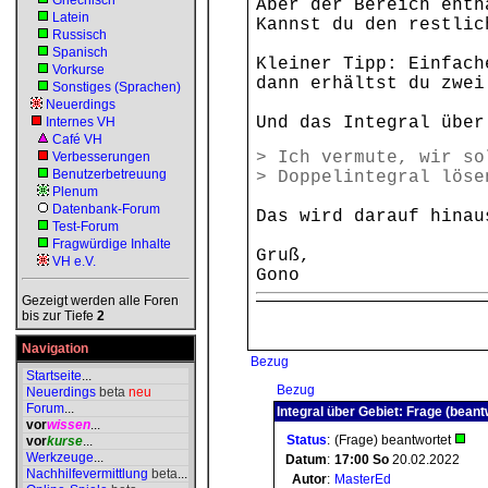
Griechisch
Aber der Bereich enth
Latein
Kannst du den restlic
Russisch
Spanisch
Kleiner Tipp: Einfach
Vorkurse
dann erhältst du zwei
Sonstiges (Sprachen)
Neuerdings
Und das Integral über
Internes VH
Café VH
> Ich vermute, wir so
Verbesserungen
Benutzerbetreuung
> Doppelintegral löse
Plenum
Datenbank-Forum
Das wird darauf hinau
Test-Forum
Fragwürdige Inhalte
Gruß,
VH e.V.
Gono
Gezeigt werden alle Foren
bis zur Tiefe
2
Navigation
Bezug
Startseite
...
Bezug
Neuerdings
beta
neu
Forum
...
Integral über Gebiet: Frage (beant
vor
wissen
...
Status
:
(Frage) beantwortet
vor
kurse
...
Werkzeuge
...
Datum
:
17:00
So
20.02.2022
Nachhilfevermittlung
beta
...
Autor
:
MasterEd