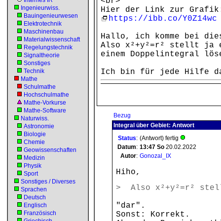
Internes IR
<br>
Ingenieurwiss.
Hier der Link zur Grafik
Bauingenieurwesen
https://ibb.co/Y0Z14wc
Elektrotechnik
Maschinenbau
Hallo, ich komme bei die
Materialwissenschaft
Also x²+y²=r² stellt ja 
Regelungstechnik
einem Doppelintegral lös
Signaltheorie
Sonstiges
Technik
Ich bin für jede Hilfe d
Mathe
Schulmathe
Hochschulmathe
Mathe-Vorkurse
Mathe-Software
Bezug
Naturwiss.
Integral über Gebiet: Antwort
Astronomie
Biologie
Status
:
(Antwort) fertig
Chemie
Datum
:
13:47
So
20.02.2022
Geowissenschaften
Autor
:
Gonozal_IX
Medizin
Physik
Hiho,
Sport
Sonstiges / Diverses
> Also x²+y²=r² stell
Sprachen
Deutsch
"dar".
Englisch
Französisch
Sonst: Korrekt.