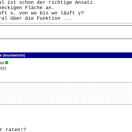
al ist schon der richtige Ansatz.
heckigen Fläche an.
uft x, von wo bis wo läuft y?
ral über die Funktion ...
ge (beantwortet)
tet
2022
r raten!?