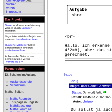
Online-Spiele
beta
Suchen
Verein
...
Aufgabe
Impressum
<br>
Das Projekt
Server
und Internetanbindung
werden durch
Spenden
finanziert.
<br>
Organisiert wird das Projekt von
unserem
Koordinatorenteam
.
Hunderte Mitglieder
helfen
Hallo, ich erkenne
ehrenamtlich in unseren
4*2=8), aber das s
moderierten
Foren
.
gerechnet.
Anbieter der Seite ist der
gemeinnützige Verein
"
Vorhilfe.de e.V.
".
Partnerseiten
Bezug
Dt. Schulen im Ausland:
Bezug
Auslandsschule
Schulforum
Integral über Gebiet: Antwort
Mathe-Seiten:
Status
:
(Antwort) fertig
Datum
:
18:35
So
20.02.2022
MatheRaum.de
Autor
:
chrisno
This page in English:
MathSpace.org
MatheForum.net
Du sollst ja auc