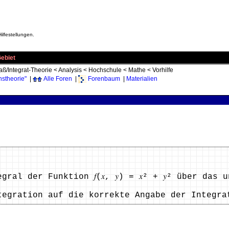
ilfestellungen.
Gebiet
ß/Integrat-Theorie
<
Analysis
<
Hochschule
<
Mathe
<
Vorhilfe
nstheorie"
|
Alle Foren
|
Forenbaum
|
Materialien
ral der Funktion 𝑓(𝑥, 𝑦) = 𝑥² + 𝑦² über das
tegration auf die korrekte Angabe der Integra