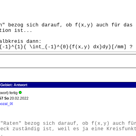
n" bezog sich darauf, ob f(x,y) auch für das 
tion ist...
albkreis dann:
{-1}^{1}{ \int_{-1}^{0}{f(x,y) dx}dy}[/mm] ?
 Gebiet: Antwort
wort) fertig
57
So
20.02.2022
ozal_IX
"Raten" bezog sich darauf, ob f(x,y) auch fü
teck zuständig ist, weil es ja eine Kreisfunk
..