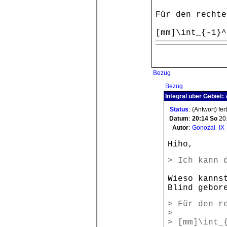
Für den rechte
[mm]\int_{-1}^
Bezug
Bezug
Integral über Gebiet:
Status
:
(Antwort) fer
Datum
:
20:14
So
20
Autor
:
Gonozal_IX
Hiho,
> Ich kann 
Wieso kanns
Blind gebor
> Für den r
>
> [mm]\int_