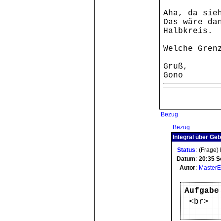
Aha, da sie
Das wäre da
Halbkreis.
Welche Gren
Gruß,
Gono
Bezug
Bezug
Integral über Geb
Status
:
(Frage)
Datum
:
20:35
S
Autor
:
Master
Aufgabe
<br>