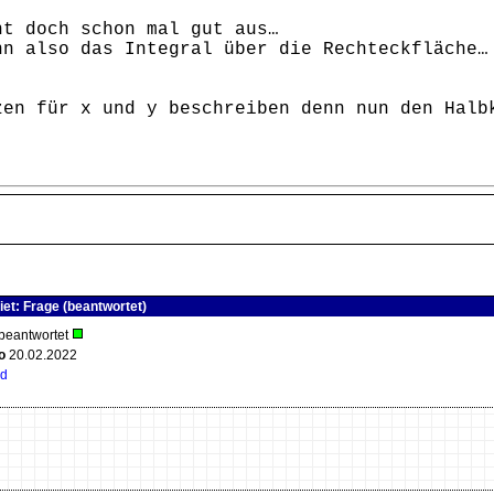
ht doch schon mal gut aus…
nn also das Integral über die Rechteckfläche…
zen für x und y beschreiben denn nun den Halb
iet: Frage (beantwortet)
 beantwortet
o
20.02.2022
Ed