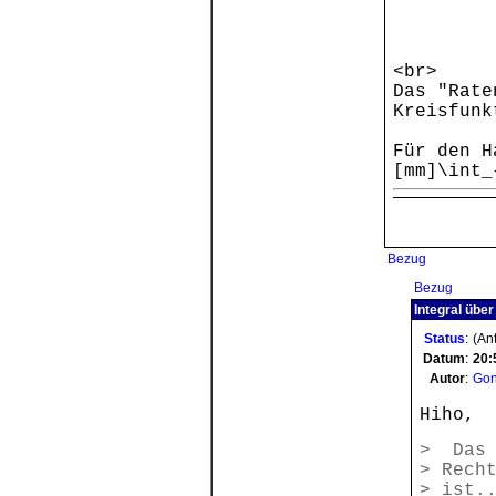
<br>
Das "Rate
Kreisfunk
Für den H
[mm]\int_
Bezug
Bezug
Integral über
Status
:
(Ant
Datum
:
20:
Autor
:
Gon
Hiho,
> Das 
> Rech
> ist.