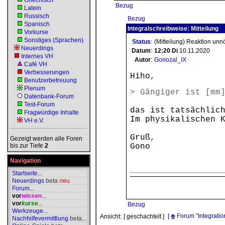
Griechisch
Bezug
Latein
Russisch
Bezug
Spanisch
Integralschreibweise: Mitteilung
Vorkurse
Sonstiges (Sprachen)
Status
:
(Mitteilung) Reaktion unn
Neuerdings
Datum
:
12:20
Di
10.11.2020
Internes VH
Autor
:
Gonozal_IX
Café VH
Verbesserungen
Hiho,
Benutzerbetreuung
Plenum
> Gängiger ist [mm
Datenbank-Forum
Test-Forum
das ist tatsächlic
Fragwürdige Inhalte
Im physikalischen 
VH e.V.
Gruß,
Gezeigt werden alle Foren
bis zur Tiefe
2
Gono
Navigation
Startseite
...
Neuerdings
beta
neu
Forum
...
vor
wissen
...
vor
kurse
...
Bezug
Werkzeuge
...
|
Forum "Integratio
Ansicht:
[ geschachtelt ]
Nachhilfevermittlung
beta
...