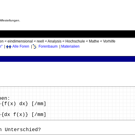
ilfestellungen.
en
<
eindimensional
<
reell
<
Analysis
<
Hochschule
<
Mathe
<
Vorhilfe
n"
|
Alle Foren
|
Forenbaum
|
Materialien
ben:
}{f(x) dx} [/mm]
}{dx f(x)} [/mm]
n Unterschied?