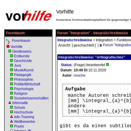
Vorhilfe
Kostenlose Kommunikationsplattform für gegenseitige H
Forenbaum
Forum "Integration" - Integralschreibweise
Integralschreibweise
<
Integration
<
Funktion
Forenbaum
|
Forum "Integratio
Ansicht:
[ geschachtelt ]
Vorhilfe
Geisteswiss.
Erdkunde
Integralschreibweise: "orthografisches"
Geschichte
Status
:
(Frage) beantwortet
Jura
Musik/Kunst
Datum
:
10:49
Di
10.11.2020
Pädagogik
Autor
:
nosche
Philosophie
Politik/Wirtschaft
Aufgabe
Psychologie
Religion
manche Autoren schrei
Sozialwissenschaften
[mm] \integral_{a}^{b
Informatik
andere
Schule
[mm] \integral_{a}^{b
Hochschule
Info-Training
Wettbewerbe
gibt es da einen subtile
Praxis