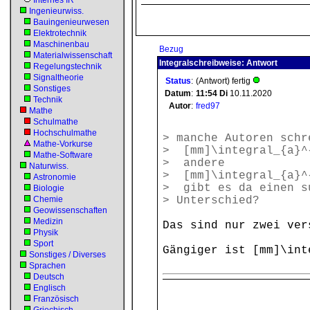
Internes IR
Ingenieurwiss.
Bauingenieurwesen
Elektrotechnik
Maschinenbau
Bezug
Materialwissenschaft
Integralschreibweise: Antwort
Regelungstechnik
Signaltheorie
Status
:
(Antwort) fertig
Sonstiges
Datum
:
11:54
Di
10.11.2020
Technik
Autor
:
fred97
Mathe
Schulmathe
Hochschulmathe
> manche Autoren schr
Mathe-Vorkurse
> [mm]\integral_{a}^
Mathe-Software
> andere
Naturwiss.
> [mm]\integral_{a}^
Astronomie
> gibt es da einen s
Biologie
Chemie
> Unterschied?
Geowissenschaften
Medizin
Das sind nur zwei ver
Physik
Sport
Gängiger ist [mm]\int
Sonstiges / Diverses
Sprachen
Deutsch
Englisch
Französisch