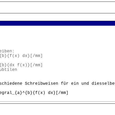
eiben:
{b}{f(x) dx}[/mm]
{b}{dx f(x)}[/mm]
ubtilen
schiedene Schreibweisen für ein und diesselbe
egral_{a}^{b}{f(x) dx}[/mm]