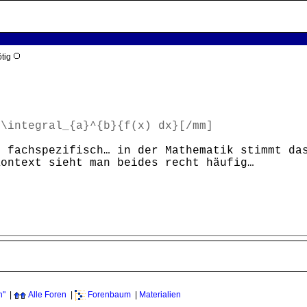
ötig
]\integral_{a}^{b}{f(x) dx}[/mm]
h fachspezifisch… in der Mathematik stimmt da
Kontext sieht man beides recht häufig…
n"
|
Alle Foren
|
Forenbaum
|
Materialien