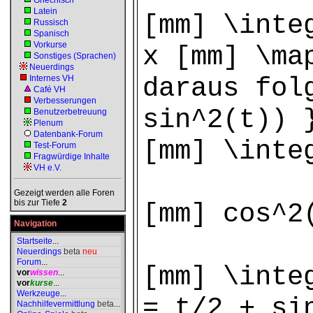
Griechisch
Latein
[mm] \inte
Russisch
Spanisch
Vorkurse
x [mm] \ma
Sonstiges (Sprachen)
Neuerdings
daraus fol
Internes VH
Café VH
Verbesserungen
sin^2(t)) 
Benutzerbetreuung
Plenum
Datenbank-Forum
[mm] \inte
Test-Forum
Fragwürdige Inhalte
VH e.V.
Gezeigt werden alle Foren
bis zur Tiefe
2
[mm] cos^2
Navigation
Startseite
...
Neuerdings
beta
neu
Forum
...
[mm] \inte
vor
wissen
...
vor
kurse
...
Werkzeuge
...
= t/2 + si
Nachhilfevermittlung
beta
...