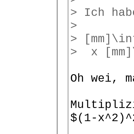
> Ich hab
>
> [mm]\in
> x [mm]
Oh wei, m
Multipliz
$(1-x^2)^