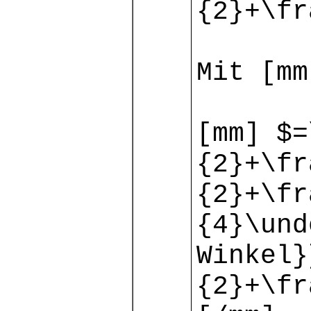
{2}+\fr
Mit [mm
[mm] $=
{2}+\fr
{2}+\fr
{4}\und
Winkel}
{2}+\fr