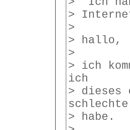
> Ich hab
> Interne
>
> hallo,
>
> ich kom
ich
> dieses 
schlechte
> habe.
>