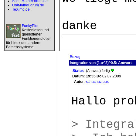
SchulMatheForum.de
UniMatheForum.de
TeXimg.de
danke
FunkyPlot
:
Kostenloser und
quelloffener
Funktionenplotter
für Linux und andere
Betriebssysteme
Bezug
Integration von (1-x^2)^0.5: Antwort
Status
:
(Antwort) fertig
Datum
:
19:55
Do
02.07.2009
Autor
:
schachuzipus
Hallo pro
> Integra