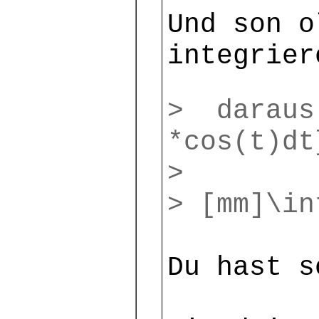
Und son o
integrier
> daraus 
*cos(t)dt
>
> [mm]\in
Du hast s