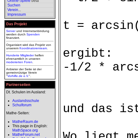
Online-Spiele
beta
Suchen
Verein
...
Impressum
t = arcsin
Das Projekt
Server
und Internetanbindung
werden durch
Spenden
finanziert.
Organisiert wird das Projekt von
unserem
Koordinatorenteam
.
ergibt:
Hunderte Mitglieder
helfen
ehrenamtlich in unseren
moderierten
Foren
.
-1/2 * arc
Anbieter der Seite ist der
gemeinnützige Verein
"
Vorhilfe.de e.V.
".
Partnerseiten
Dt. Schulen im Ausland:
Auslandsschule
und das is
Schulforum
Mathe-Seiten:
MatheRaum.de
This page in English:
MathSpace.org
Wo liegt m
MatheForum.net