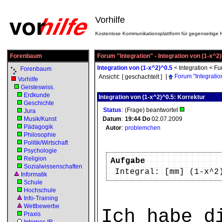
Vorhilfe
Kostenlose Kommunikationsplattform für gegenseitige H
Forenbaum
Forum "Integration" - Integration von (1-x^2
Integration von (1-x^2)^0.5
<
Integration
<
Fu
Forenbaum
|
Forum "Integratio
Ansicht:
[ geschachtelt ]
Vorhilfe
Geisteswiss.
Erdkunde
Integration von (1-x^2)^0.5: Korrektur
Geschichte
Status
:
(Frage) beantwortet
Jura
Musik/Kunst
Datum
:
19:44
Do
02.07.2009
Pädagogik
Autor
:
problemchen
Philosophie
Politik/Wirtschaft
Psychologie
Religion
Aufgabe
Sozialwissenschaften
Integral: [mm] (1-x^2
Informatik
Schule
Hochschule
Info-Training
Wettbewerbe
Ich habe d
Praxis