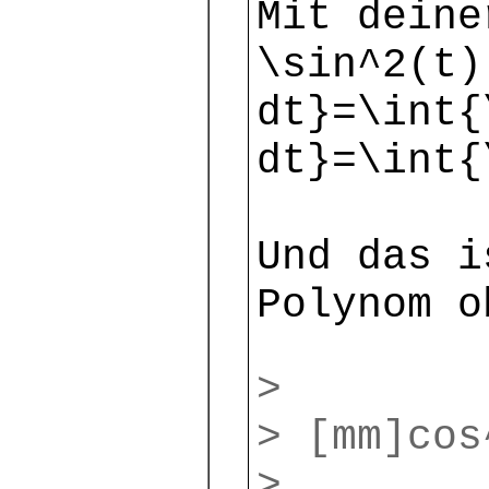
Mit deine
\sin^2(t)
dt}=\int{
dt}=\int{
Und das i
Polynom o
>
> [mm]cos
>