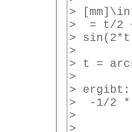
> [mm]\in
> = t/2 
> sin(2*t
>
> t = arc
>
> ergibt:
> -1/2 * 
>
>