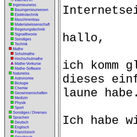
Internes IR
Ingenieurwiss.
Internetse
Bauingenieurwesen
Elektrotechnik
Maschinenbau
Materialwissenschaft
Regelungstechnik
hallo,
Signaltheorie
Sonstiges
Technik
Mathe
Schulmathe
Hochschulmathe
ich komm g
Mathe-Vorkurse
Mathe-Software
Naturwiss.
dieses ein
Astronomie
Biologie
Chemie
laune habe
Geowissenschaften
Medizin
Physik
Sport
Sonstiges / Diverses
Ich habe w
Sprachen
Deutsch
Englisch
Französisch