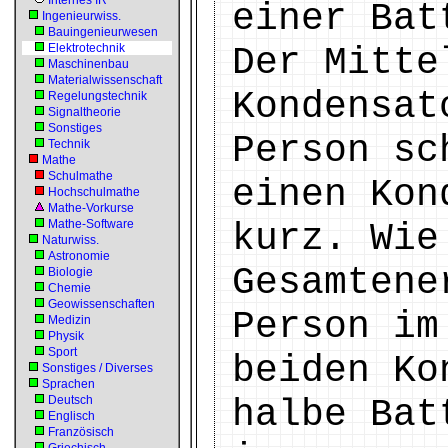
Internes IR
einer Bat
Ingenieurwiss.
Bauingenieurwesen
Elektrotechnik
Der Mitte
Maschinenbau
Materialwissenschaft
Kondensat
Regelungstechnik
Signaltheorie
Sonstiges
Person sc
Technik
Mathe
Schulmathe
einen Kon
Hochschulmathe
Mathe-Vorkurse
Mathe-Software
kurz. Wie
Naturwiss.
Astronomie
Gesamtene
Biologie
Chemie
Geowissenschaften
Person im
Medizin
Physik
Sport
beiden Ko
Sonstiges / Diverses
Sprachen
Deutsch
halbe Bat
Englisch
Französisch