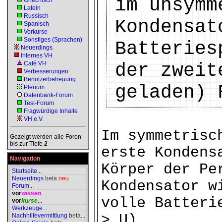
im unsymm
Griechisch
Latein
Russisch
Kondensat
Spanisch
Vorkurse
Sonstiges (Sprachen)
Batteries
Neuerdings
Internes VH
Café VH
der zweit
Verbesserungen
Benutzerbetreuung
geladen) 
Plenum
Datenbank-Forum
Test-Forum
Fragwürdige Inhalte
VH e.V.
Im symmetrisc
Gezeigt werden alle Foren
bis zur Tiefe
2
erste Kondens
Navigation
Körper der Pe
Startseite
...
Neuerdings
beta
neu
Kondensator w
Forum
...
vor
wissen
...
volle Batteri
vor
kurse
...
Werkzeuge
...
> U).
Nachhilfevermittlung
beta
...