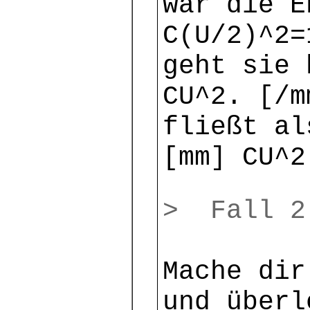
war die E
C(U/2)^2=
geht sie 
CU^2. [/m
fließt al
[mm] CU^2
> Fall 
Mache dir
und überl