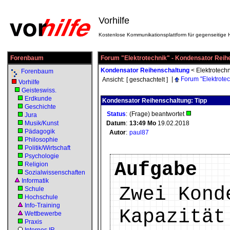
Vorhilfe
Kostenlose Kommunikationsplattform für gegenseitige H
Forenbaum
Forum "Elektrotechnik" - Kondensator Reih
Kondensator Reihenschaltung
<
Elektrotechn
Forenbaum
|
Forum "Elektrotec
Ansicht:
[ geschachtelt ]
Vorhilfe
Geisteswiss.
Erdkunde
Kondensator Reihenschaltung: Tipp
Geschichte
Status
:
(Frage) beantwortet
Jura
Musik/Kunst
Datum
:
13:49
Mo
19.02.2018
Pädagogik
Autor
:
paul87
Philosophie
Politik/Wirtschaft
Psychologie
Aufgabe
Religion
Sozialwissenschaften
Informatik
Zwei Kond
Schule
Hochschule
Info-Training
Kapazität
Wettbewerbe
Praxis