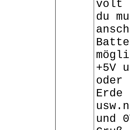
volt 
du mu
ansch
Batte
mögli
+5V u
oder 
Erde
usw.n
und 0