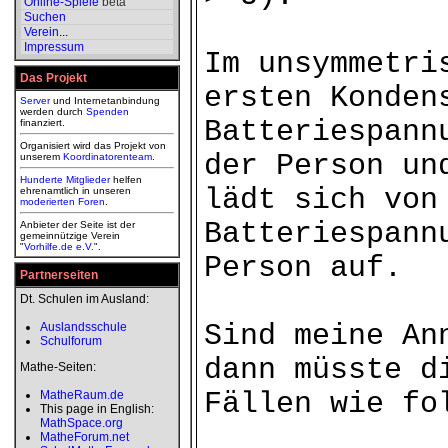
Online-Spiele
beta
Suchen
Verein
...
Impressum
Im unsymmetri
Das Projekt
ersten Konden
Server
und Internetanbindung
werden durch
Spenden
Batteriespann
finanziert.
Organisiert wird das Projekt von
der Person un
unserem
Koordinatorenteam
.
Hunderte Mitglieder
helfen
lädt sich von
ehrenamtlich in unseren
moderierten
Foren
.
Batteriespann
Anbieter der Seite ist der
gemeinnützige Verein
"
Vorhilfe.de e.V.
".
Person auf.
Partnerseiten
Dt. Schulen im Ausland:
Sind meine An
Auslandsschule
Schulforum
dann müsste d
Mathe-Seiten:
Fällen wie fo
MatheRaum.de
This page in English:
MathSpace.org
MatheForum.net