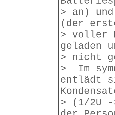
Batteries
> an) und
(der erst
> voller 
geladen u
> nicht g
> Im sym
entlädt s
Kondensat
> (1/2U -
der Perso