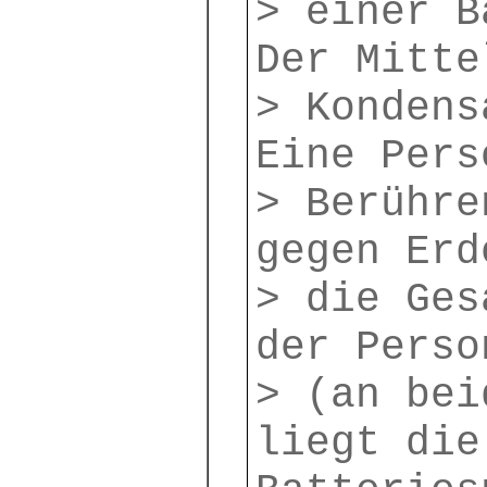
> einer B
Der Mitte
> Kondens
Eine Pers
> Berühre
gegen Erd
> die Ges
der Perso
> (an bei
liegt die