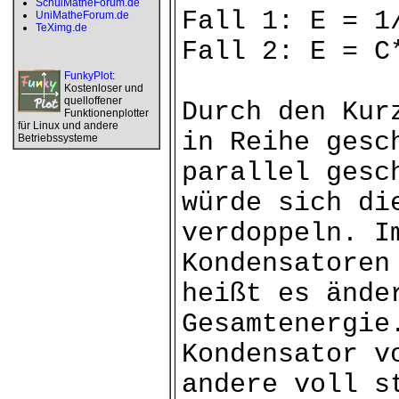
SchulMatheForum.de
Fall 1: E = 1
UniMatheForum.de
TeXimg.de
Fall 2: E = C
FunkyPlot
:
Kostenloser und
quelloffener
Durch den Kur
Funktionenplotter
für Linux und andere
in Reihe gesc
Betriebssysteme
parallel gesc
würde sich di
verdoppeln. I
Kondensatoren
heißt es ände
Gesamtenergie
Kondensator v
andere voll s