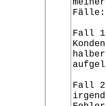
meiner
Fälle:
Fall 1
Konden
halber
aufgel
Fall 2
irgend