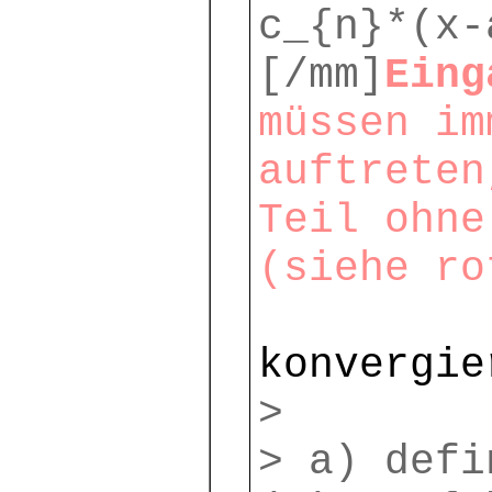
c_{n}*(x-
[/mm]
Eing
müssen im
auftreten
Teil ohne
(siehe ro
konvergie
>
> a) defi