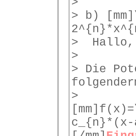
>
> b) [mm]
2^{n}*x^{
> Hallo,
>
> Die Pot
folgender
>
[mm]f(x)=
c_{n}*(x-