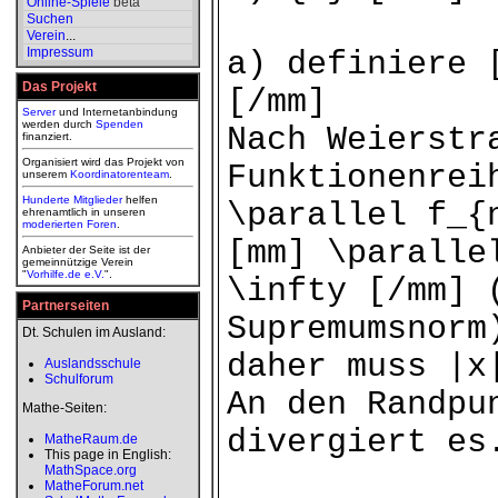
Online-Spiele
beta
Suchen
Verein
...
Impressum
a) definiere 
Das Projekt
[/mm]
Server
und Internetanbindung
werden durch
Spenden
Nach Weierstr
finanziert.
Organisiert wird das Projekt von
Funktionenrei
unserem
Koordinatorenteam
.
Hunderte Mitglieder
helfen
\parallel f_{
ehrenamtlich in unseren
moderierten
Foren
.
[mm] \paralle
Anbieter der Seite ist der
gemeinnützige Verein
"
Vorhilfe.de e.V.
".
\infty [/mm] 
Partnerseiten
Supremumsnorm
Dt. Schulen im Ausland:
daher muss |x
Auslandsschule
Schulforum
An den Randpu
Mathe-Seiten:
divergiert es
MatheRaum.de
This page in English:
MathSpace.org
MatheForum.net