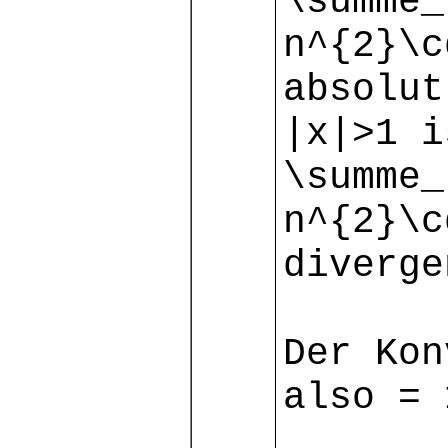
\summe_
n^{2}\c
absolut
|x|>1 
\summe_
n^{2}\c
diverge
Der Kon
also = 