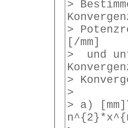
> Bestimm
Konvergen
> Potenzr
[/mm]
> und un
Konvergen
> Konverg
>
> a) [mm]
n^{2}*x^{