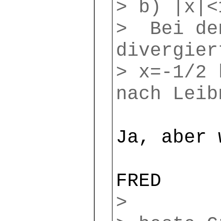
> b) |x|<
> Bei de
divergier
> x=-1/2 
nach Leib
Ja, aber 
FRED
>