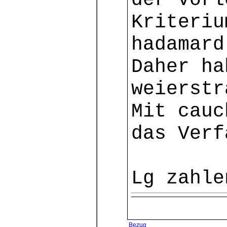
der Vorl
Kriteriu
hadamard
Daher ha
weierstr
Mit cauc
das Verf
Lg zahle
Bezug