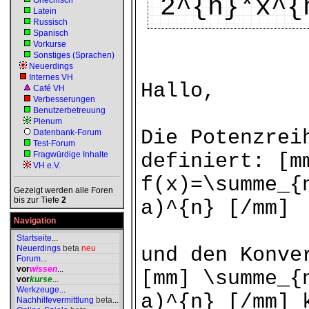
2^{n}*x^{
Griechisch
Latein
Russisch
Spanisch
Vorkurse
Sonstiges (Sprachen)
Neuerdings
Internes VH
Hallo,
Café VH
Verbesserungen
Benutzerbetreuung
Plenum
Die Potenzrei
Datenbank-Forum
Test-Forum
Fragwürdige Inhalte
definiert: [m
VH e.V.
f(x)=\summe_{
Gezeigt werden alle Foren
bis zur Tiefe
2
a)^{n} [/mm]
Navigation
Startseite
...
Neuerdings
beta
neu
und den Konve
Forum
...
vor
wissen
...
[mm] \summe_{
vor
kurse
...
Werkzeuge
...
a)^{n} [/mm] 
Nachhilfevermittlung
beta
...