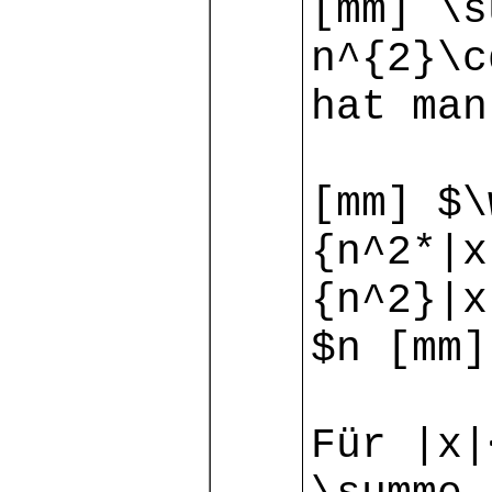
[mm] \s
n^{2}\c
hat man
[mm] $\
{n^2*|x
{n^2}|x
$n [mm]
Für |x