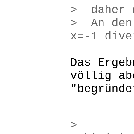
> daher 
> An den
x=-1 dive
Das Ergeb
völlig ab
"begründe
>