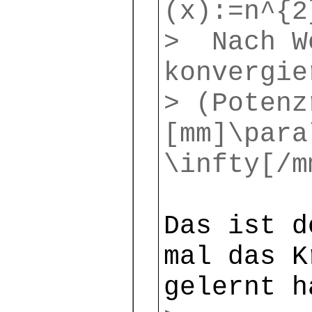
(x):=n^{2
> Nach W
konvergie
> (Potenz
[mm]\para
\infty[/m
Das ist d
mal das K
gelernt h