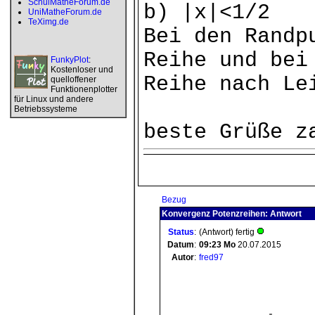
SchulMatheForum.de
b) |x|<1/2
UniMatheForum.de
TeXimg.de
Bei den Randp
Reihe und bei
FunkyPlot
:
Kostenloser und
Reihe nach Le
quelloffener
Funktionenplotter
für Linux und andere
Betriebssysteme
beste Grüße z
Bezug
Konvergenz Potenzreihen: Antwort
Status
:
(Antwort) fertig
Datum
:
09:23
Mo
20.07.2015
Autor
:
fred97