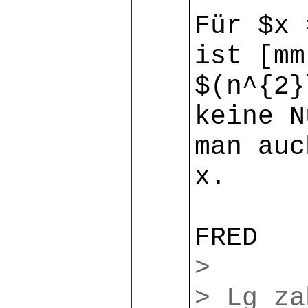
Für $x 
ist [mm
$(n^{2}
keine N
man auc
x.
FRED
>
> Lg z