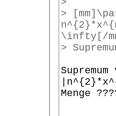
>
> [mm]\pa
n^{2}*x^{
\infty[/m
> Supremu
Supremum
|n^{2}*x^
Menge ???