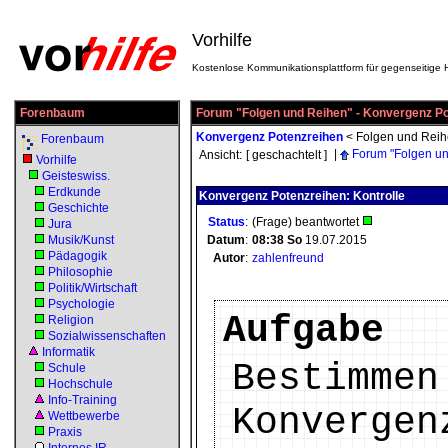
Vorhilfe
Kostenlose Kommunikationsplattform für gegenseitige H
Forenbaum
Forum "Folgen und Reihen" - Konvergenz P
Konvergenz Potenzreihen
<
Folgen und Rei
Forenbaum
|
Forum "Folgen u
Ansicht:
[ geschachtelt ]
Vorhilfe
Geisteswiss.
Erdkunde
Konvergenz Potenzreihen: Kontrolle
Geschichte
Status
:
(Frage) beantwortet
Jura
Musik/Kunst
Datum
:
08:38
So
19.07.2015
Pädagogik
Autor
:
zahlenfreund
Philosophie
Politik/Wirtschaft
Psychologie
Aufgabe
Religion
Sozialwissenschaften
Informatik
Bestimmen
Schule
Hochschule
Info-Training
Konvergen
Wettbewerbe
Praxis