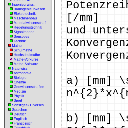
Internes IR
Potenzrei
Ingenieurwiss.
Bauingenieurwesen
Elektrotechnik
[/mm]
Maschinenbau
Materialwissenschaft
und unter
Regelungstechnik
Signaltheorie
Sonstiges
Konvergen
Technik
Mathe
Schulmathe
Konvergen
Hochschulmathe
Mathe-Vorkurse
Mathe-Software
Naturwiss.
Astronomie
a) [mm] \
Biologie
Chemie
Geowissenschaften
n^{2}*x^{
Medizin
Physik
Sport
Sonstiges / Diverses
Sprachen
Deutsch
b) [mm] \
Englisch
Französisch