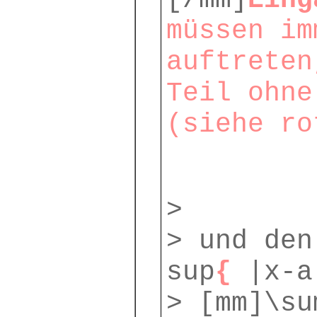
[/mm]
Eing
müssen im
auftreten
Teil ohne
(siehe ro
>
> und den
sup
{
|x-a
> [mm]\su