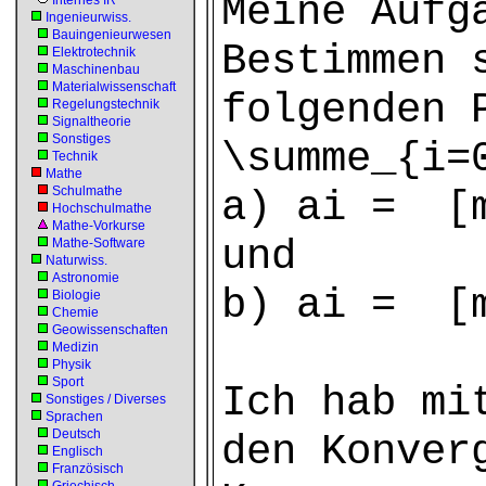
Meine Aufg
Internes IR
Ingenieurwiss.
Bauingenieurwesen
Bestimmen 
Elektrotechnik
Maschinenbau
Materialwissenschaft
folgenden 
Regelungstechnik
Signaltheorie
Sonstiges
\summe_{i=
Technik
Mathe
Schulmathe
a) ai = [m
Hochschulmathe
Mathe-Vorkurse
und
Mathe-Software
Naturwiss.
Astronomie
b) ai = [m
Biologie
Chemie
Geowissenschaften
Medizin
Physik
Sport
Ich hab mi
Sonstiges / Diverses
Sprachen
Deutsch
den Konver
Englisch
Französisch