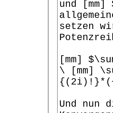
und [mm] 
allgemein
setzen wi
Potenzrei
[mm] $\su
\ [mm] \s
{(2i)!}*(
Und nun d