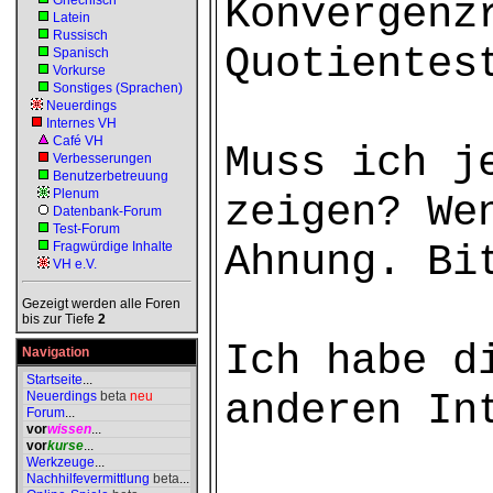
Konvergenz
Griechisch
Latein
Russisch
Quotientes
Spanisch
Vorkurse
Sonstiges (Sprachen)
Neuerdings
Internes VH
Café VH
Muss ich j
Verbesserungen
Benutzerbetreuung
Plenum
zeigen? We
Datenbank-Forum
Test-Forum
Ahnung. Bi
Fragwürdige Inhalte
VH e.V.
Gezeigt werden alle Foren
bis zur Tiefe
2
Ich habe d
Navigation
Startseite
...
anderen In
Neuerdings
beta
neu
Forum
...
vor
wissen
...
vor
kurse
...
Werkzeuge
...
Nachhilfevermittlung
beta
...