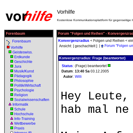
Vorhilfe
Kostenlose Kommunikationsplattform für gegenseitige H
Forenbaum
Forum "Folgen und Reihen" - Konvergenzra
Konvergenzradius
<
Folgen und Reihen
<
ei
Forenbaum
|
Forum "Folgen u
Ansicht:
[ geschachtelt ]
Vorhilfe
Geisteswiss.
Erdkunde
Konvergenzradius: Frage (beantwortet)
Geschichte
Status
:
(Frage) beantwortet
Jura
Musik/Kunst
Datum
:
13:40
Sa
03.12.2005
Pädagogik
Autor
:
Willi
Philosophie
Politik/Wirtschaft
Psychologie
Hey Leute,
Religion
Sozialwissenschaften
Informatik
hab mal ne
Schule
Hochschule
Info-Training
Wettbewerbe
Praxis