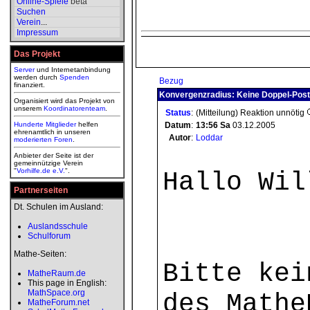
Online-Spiele
beta
Suchen
Verein
...
Impressum
Das Projekt
Server
und Internetanbindung
werden durch
Spenden
Bezug
finanziert.
Konvergenzradius: Keine Doppel-Post
Organisiert wird das Projekt von
unserem
Koordinatorenteam
.
Status
:
(Mitteilung) Reaktion unnötig
Hunderte Mitglieder
helfen
Datum
:
13:56
Sa
03.12.2005
ehrenamtlich in unseren
Autor
:
Loddar
moderierten
Foren
.
Anbieter der Seite ist der
gemeinnützige Verein
"
Vorhilfe.de e.V.
".
Hallo Wil
Partnerseiten
Dt. Schulen im Ausland:
Auslandsschule
Schulforum
Mathe-Seiten:
Bitte kei
MatheRaum.de
This page in English:
MathSpace.org
des Mathe
MatheForum.net