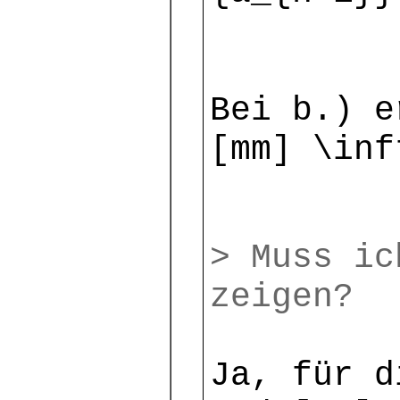
Bei b.) e
[mm] \inf
> Muss ic
zeigen?
Ja, für d