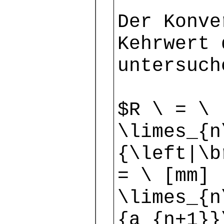
Der Konve
Kehrwert 
untersuch
$R \ = \ 
\limes_{n
{\left|\b
= \ [mm]
\limes_{n
{a_{n+1}}