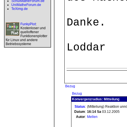
SchulMatheForum.de
UniMatheForum.de
TeXimg.de
Danke.
FunkyPlot
:
Kostenloser und
quelloffener
Funktionenplotter
für Linux und andere
Loddar
Betriebssysteme
Bezug
Bezug
Konvergenzradius: Mitteilung
Status
:
(Mitteilung) Reaktion unn
Datum
:
16:14
Sa
03.12.2005
Autor
:
Mellen