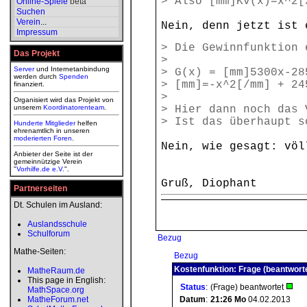
> Also [mm]Kv(x)=x^2[
Online-Spiele
beta
Suchen
Verein
...
Nein, denn jetzt ist 
Impressum
> Die Gewinnfunktion 
Das Projekt
>
Server
und Internetanbindung
> G(x) = [mm]5300x-28
werden durch
Spenden
> [mm]=-x^2[/mm] + 24
finanziert.
>
Organisiert wird das Projekt von
unserem
Koordinatorenteam
.
> Hier dann noch das 
> Ist das überhaupt s
Hunderte Mitglieder
helfen
ehrenamtlich in unseren
moderierten
Foren
.
Nein, wie gesagt: völ
Anbieter der Seite ist der
gemeinnützige Verein
"
Vorhilfe.de e.V.
".
Gruß, Diophant
Partnerseiten
Dt. Schulen im Ausland:
Auslandsschule
Schulforum
Bezug
Mathe-Seiten:
Bezug
Kostenfunktion: Frage (beantwort
MatheRaum.de
This page in English:
Status
:
(Frage) beantwortet
MathSpace.org
MatheForum.net
Datum
:
21:26
Mo
04.02.2013