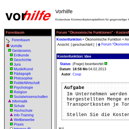
Vorhilfe
Kostenlose Kommunikationsplattform für gegenseitige H
Forenbaum
Forum "Ökonomische Funktionen" - Kostenf
Kostenfunktion
<
Ökonomische Funktion
<
An
Forenbaum
|
Forum "Ökonomis
Ansicht:
[ geschachtelt ]
Vorhilfe
Geisteswiss.
Erdkunde
Kostenfunktion: Idee
Geschichte
Status
:
(Frage) beantwortet
Jura
Musik/Kunst
Datum
:
18:58
Mo
04.02.2013
Pädagogik
Autor
:
Coup
Philosophie
Politik/Wirtschaft
Aufgabe
Psychologie
Religion
Im Unternehmen werden
Sozialwissenschaften
hergestellten Menge e
Informatik
Transportkosten je To
Schule
Hochschule
Stellen Sie die Koste
Info-Training
Wettbewerbe
Praxis