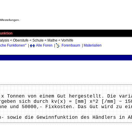
ilfestellungen.
unktion
alysis
<
Oberstufe
<
Schule
<
Mathe
<
Vorhilfe
che Funktionen"
|
Alle Foren
|
Forenbaum
|
Materialien
 x Tonnen von einem Gut hergestellt. Die vari
rgeben sich durch kv(x) = [mm] x^2 [/mm] − 15
nne und 50000,- Fixkosten. Das Gut wird zu ei
n- sowie die Gewinnfunktion des Händlers in A