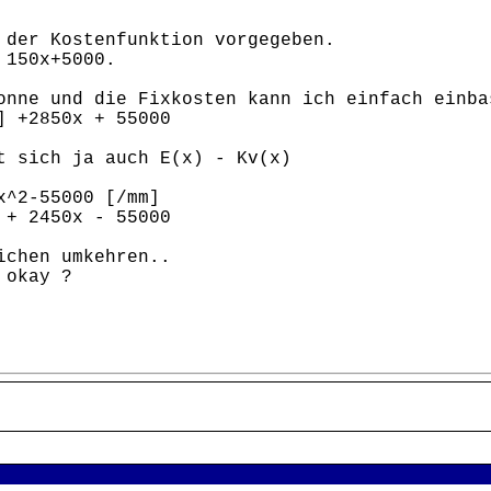
 der Kostenfunktion vorgegeben.
 150x+5000.
onne und die Fixkosten kann ich einfach einba
] +2850x + 55000
t sich ja auch E(x) - Kv(x)
x^2-55000 [/mm]
2450x - 55000
ichen umkehren..
 okay ?