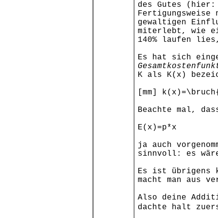
des Gutes (hier:
Fertigungsweise 
gewaltigen Einfl
miterlebt, wie e
140% laufen lies
Es hat sich eing
Gesamtkostenfunk
K als K(x) bezei
[mm] k(x)=\bruch
Beachte mal, das
E(x)=p*x
ja auch vorgenom
sinnvoll: es wär
Es ist übrigens 
macht man aus ve
Also deine Addit
dachte halt zuer