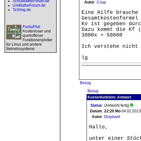
SchulMatheForum.de
Autor
:
Coup
UniMatheForum.de
TeXimg.de
Eine Hilfe brauche
Gesamtkostenformel
Kv ist gegeben dur
FunkyPlot
:
Dazu kommt die Kf 
Kostenloser und
3000x + 50000
quelloffener
Funktionenplotter
für Linux und andere
Ich verstehe nicht
Betriebssysteme
lg
Bezug
Bezug
Kostenfunktion: Antwort
Status
:
(Antwort) fertig
Datum
:
22:20
Mo
04.02.2013
Autor
:
Diophant
Hallo,
unter einer
Stüc