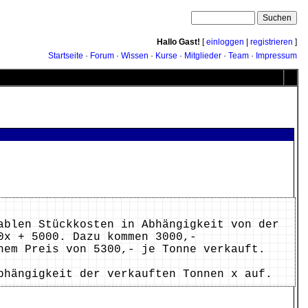
Hallo Gast!
[
einloggen
|
registrieren
]
Startseite
·
Forum
·
Wissen
·
Kurse
·
Mitglieder
·
Team
·
Impressum
ablen Stückkosten in Abhängigkeit von der
0x + 5000. Dazu kommen 3000,-
nem Preis von 5300,- je Tonne verkauft.
bhängigkeit der verkauften Tonnen x auf.