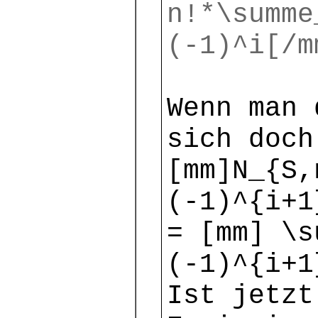
n!*\summe
(-1)^i[/m
Wenn man 
sich doch
[mm]N_{S,
(-1)^{i+1
= [mm] \s
(-1)^{i+1
Ist jetzt