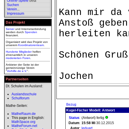
Online-Spiele
beta
Suchen
Verein
...
Kann mir da 
Impressum
Anstoß geben
Das Projekt
Server
und Internetanbindung
herleiten ka
werden durch
Spenden
finanziert.
Organisiert wird das Projekt von
unserem
Koordinatorenteam
.
Schönen Gruß
Hunderte Mitglieder
helfen
ehrenamtlich in unseren
moderierten
Foren
.
Anbieter der Seite ist der
gemeinnützige Verein
"
Vorhilfe.de e.V.
".
Jochen
Partnerseiten
Dt. Schulen im Ausland:
Auslandsschule
Schulforum
Bezug
Mathe-Seiten:
Kugel-Fächer Modell: Antwort
MatheRaum.de
This page in English:
Status
:
(Antwort) fertig
MathSpace.org
Datum
:
15:58
Mi
30.12.2015
MatheForum.net
Autor
:
leduart