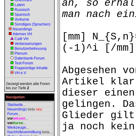
an, so erhäl
Griechisch
Latein
Russisch
man nach ein
Spanisch
Vorkurse
Sonstiges (Sprachen)
Neuerdings
[mm] N_{S,n}
Internes VH
Café VH
Verbesserungen
(-1)^i [/mm]
Benutzerbetreuung
Plenum
Datenbank-Forum
Test-Forum
Abgesehen vo
Fragwürdige Inhalte
VH e.V.
Artikel klar
Gezeigt werden alle Foren
bis zur Tiefe
2
dieser einen
Navigation
gelingen. Da
Startseite
...
Neuerdings
beta
neu
Glieder gilt
Forum
...
vor
wissen
...
vor
kurse
...
ja noch kein
Werkzeuge
...
Nachhilfevermittlung
beta
...