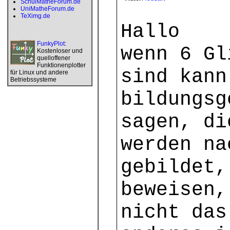
SchulMatheForum.de
UniMatheForum.de
TeXimg.de
Hallo
FunkyPlot
:
wenn 6 Gl
Kostenloser und
quelloffener
Funktionenplotter
sind kann
für Linux und andere
Betriebssysteme
bildungsg
sagen, di
werden na
gebildet,
beweisen,
nicht das