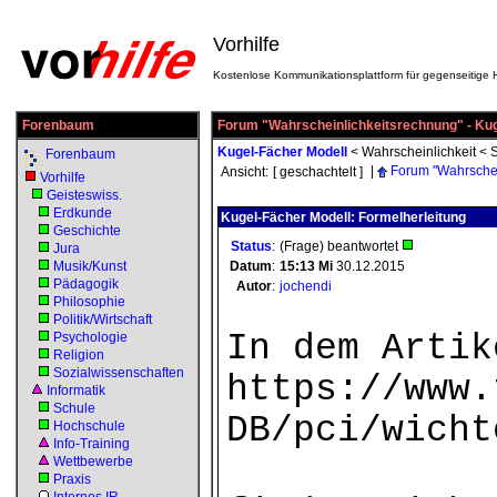
Vorhilfe
Kostenlose Kommunikationsplattform für gegenseitige H
Forenbaum
Forum "Wahrscheinlichkeitsrechnung" - Kug
Kugel-Fächer Modell
<
Wahrscheinlichkeit
<
S
Forenbaum
|
Forum "Wahrschei
Ansicht:
[ geschachtelt ]
Vorhilfe
Geisteswiss.
Erdkunde
Kugel-Fächer Modell: Formelherleitung
Geschichte
Status
:
(Frage) beantwortet
Jura
Musik/Kunst
Datum
:
15:13
Mi
30.12.2015
Pädagogik
Autor
:
jochendi
Philosophie
Politik/Wirtschaft
In dem Artik
Psychologie
Religion
Sozialwissenschaften
https://www.
Informatik
Schule
DB/pci/wicht
Hochschule
Info-Training
Wettbewerbe
Praxis