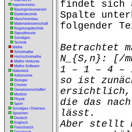
Internes IR
findet sich 
Ingenieurwiss.
Bauingenieurwesen
Spalte unter
Elektrotechnik
Maschinenbau
folgender Te
Materialwissenschaft
Regelungstechnik
Signaltheorie
Sonstiges
Technik
Betrachtet m
Mathe
Schulmathe
N_{S,n}: [/m
Hochschulmathe
Mathe-Vorkurse
Mathe-Software
1 – 1 – 4 – 
Naturwiss.
Astronomie
so ist zunäc
Biologie
Chemie
ersichtlich,
Geowissenschaften
Medizin
Physik
die das nach
Sport
Sonstiges / Diverses
lässt.
Sprachen
Deutsch
Aber stellt 
Englisch
Französisch