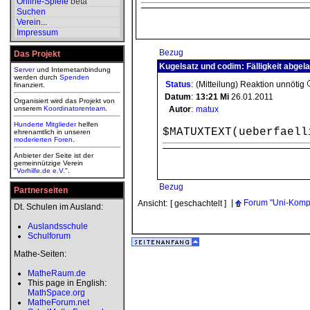
Online-Spiele
beta
Suchen
Verein
...
Impressum
Bezug
Das Projekt
Kugelsatz und codim: Fälligkeit abgel
Server
und Internetanbindung
werden durch
Spenden
Status
:
(Mitteilung) Reaktion unnötig
finanziert.
Datum
:
13:21
Mi
26.01.2011
Organisiert wird das Projekt von
unserem
Koordinatorenteam
.
Autor
:
matux
Hunderte Mitglieder
helfen
$MATUXTEXT(ueberfaell
ehrenamtlich in unseren
moderierten
Foren
.
Anbieter der Seite ist der
gemeinnützige Verein
"
Vorhilfe.de e.V.
".
Bezug
Partnerseiten
|
Forum "Uni-Kompl
Ansicht:
[ geschachtelt ]
Dt. Schulen im Ausland:
Auslandsschule
Schulforum
Mathe-Seiten:
MatheRaum.de
This page in English:
MathSpace.org
MatheForum.net