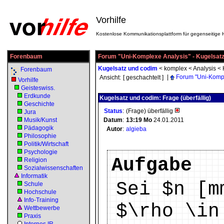
Vorhilfe
Kostenlose Kommunikationsplattform für gegenseitige H
Forenbaum
Forum "Uni-Komplexe Analysis" - Kugelsat
Kugelsatz und codim
<
komplex
<
Analysis
<
Forenbaum
|
Forum "Uni-Kompl
Ansicht:
[ geschachtelt ]
Vorhilfe
Geisteswiss.
Erdkunde
Kugelsatz und codim: Frage (überfällig)
Geschichte
Status
:
(Frage) überfällig
Jura
Musik/Kunst
Datum
:
13:19
Mo
24.01.2011
Pädagogik
Autor
:
algieba
Philosophie
Politik/Wirtschaft
Psychologie
Aufgabe
Religion
Sozialwissenschaften
Informatik
Sei $n [m
Schule
Hochschule
Info-Training
$\rho \in
Wettbewerbe
Praxis