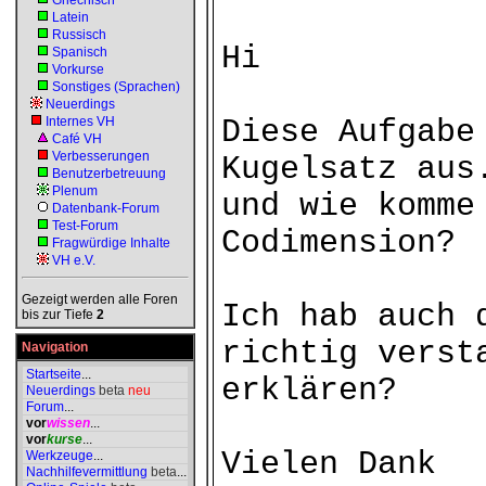
Griechisch
Latein
Russisch
Hi
Spanisch
Vorkurse
Sonstiges (Sprachen)
Neuerdings
Internes VH
Diese Aufgabe
Café VH
Verbesserungen
Kugelsatz aus
Benutzerbetreuung
Plenum
und wie komme
Datenbank-Forum
Test-Forum
Codimension?
Fragwürdige Inhalte
VH e.V.
Gezeigt werden alle Foren
Ich hab auch 
bis zur Tiefe
2
richtig verst
Navigation
Startseite
...
erklären?
Neuerdings
beta
neu
Forum
...
vor
wissen
...
vor
kurse
...
Vielen Dank
Werkzeuge
...
Nachhilfevermittlung
beta
...