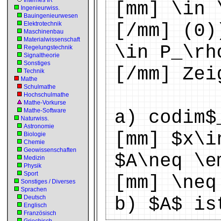
Internes IR
[mm] \in 
Ingenieurwiss.
Bauingenieurwesen
Elektrotechnik
[/mm] (0)
Maschinenbau
Materialwissenschaft
\in P_\rh
Regelungstechnik
Signaltheorie
Sonstiges
[/mm] Zei
Technik
Mathe
Schulmathe
Hochschulmathe
Mathe-Vorkurse
Mathe-Software
a) codim$
Naturwiss.
Astronomie
[mm] $x\i
Biologie
Chemie
Geowissenschaften
$A\neq \e
Medizin
Physik
Sport
[mm] \neq
Sonstiges / Diverses
Sprachen
Deutsch
b) $A$ is
Englisch
Französisch