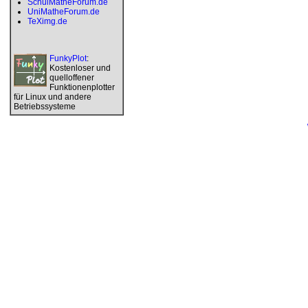
SchulMatheForum.de
UniMatheForum.de
TeXimg.de
FunkyPlot
:
Kostenloser und
quelloffener
Funktionenplotter
für Linux und andere
Betriebssysteme