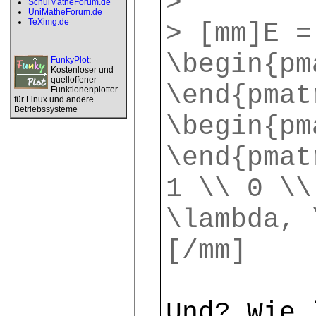
>
SchulMatheForum.de
UniMatheForum.de
TeXimg.de
> [mm]E =
\begin{pm
FunkyPlot
:
Kostenloser und
quelloffener
\end{pmat
Funktionenplotter
für Linux und andere
Betriebssysteme
\begin{pm
\end{pmat
1 \\ 0 \\
\lambda, 
[/mm]
Und? Wie 