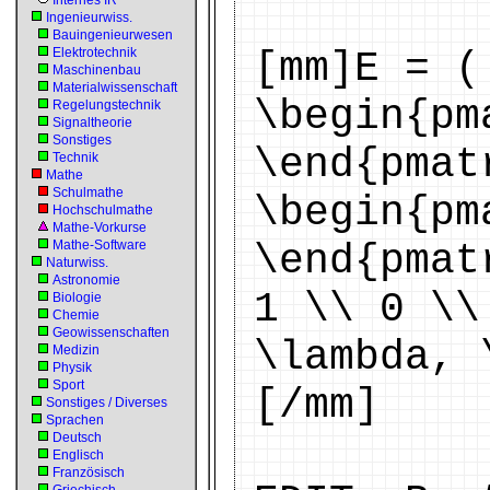
Internes IR
Ingenieurwiss.
Bauingenieurwesen
Elektrotechnik
[mm]E = (
Maschinenbau
Materialwissenschaft
\begin{pm
Regelungstechnik
Signaltheorie
Sonstiges
\end{pmat
Technik
Mathe
Schulmathe
\begin{pm
Hochschulmathe
Mathe-Vorkurse
Mathe-Software
\end{pmat
Naturwiss.
Astronomie
1 \\ 0 \\
Biologie
Chemie
Geowissenschaften
\lambda, 
Medizin
Physik
Sport
[/mm]
Sonstiges / Diverses
Sprachen
Deutsch
Englisch
Französisch