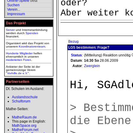
oder?
Online-Spiele
beta
Suchen
Verein
...
Aber weiter k
Impressum
Das Projekt
Server
und Internetanbindung
werden durch
Spenden
finanziert.
Bezug
Organisiert wird das Projekt von
unserem
Koordinatorenteam
.
LGS bestimmen: Frage?
Hunderte Mitglieder
helfen
Status
:
(Mitteilung) Reaktion unnötig
ehrenamtlich in unseren
moderierten
Foren
.
Datum
:
14:30
So
28.06.2009
Autor
:
Zwerglein
Anbieter der Seite ist der
gemeinnützige Verein
"
Vorhilfe.de e.V.
".
Hi, SGAdl
Partnerseiten
Dt. Schulen im Ausland:
Auslandsschule
Schulforum
> Bestimm
Mathe-Seiten:
die Ebene
MatheRaum.de
This page in English:
MathSpace.org
MatheForum.net