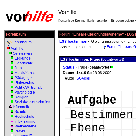
Vorhilfe
Kostenlose Kommunikationsplattform für gegenseitige H
Forenbaum
Forum "Lineare Gleichungssysteme" - LGS
LGS bestimmen
<
Gleichungssysteme
<
Line
Forenbaum
|
Forum "Lineare G
Ansicht:
[ geschachtelt ]
Vorhilfe
Geisteswiss.
Erdkunde
LGS bestimmen: Frage (beantwortet)
Geschichte
Status
:
(Frage) beantwortet
Jura
Musik/Kunst
Datum
:
14:19
So
28.06.2009
Pädagogik
Autor
:
SGAdler
Philosophie
Politik/Wirtschaft
Psychologie
Aufgabe
Religion
Sozialwissenschaften
Informatik
Bestimmen
Schule
Hochschule
Info-Training
Ebene
Wettbewerbe
Praxis