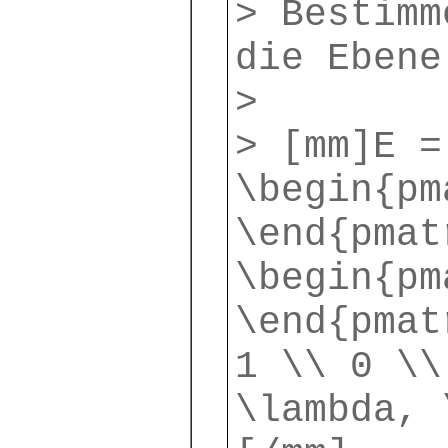
> Bestimm
die Ebene
>
> [mm]E =
\begin{pm
\end{pmat
\begin{pm
\end{pmat
1 \\ 0 \\
\lambda, 