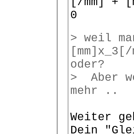
[/mm] + [
0
> weil ma
[mm]x_3[/
oder?
> Aber w
mehr ..
Weiter ge
Dein "Gle