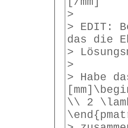
[/mm]
>
> EDIT: B
das die E
> Lösungs
>
> Habe da
[mm]\begi
\\ 2 \lam
\end{pmat
> zusamme