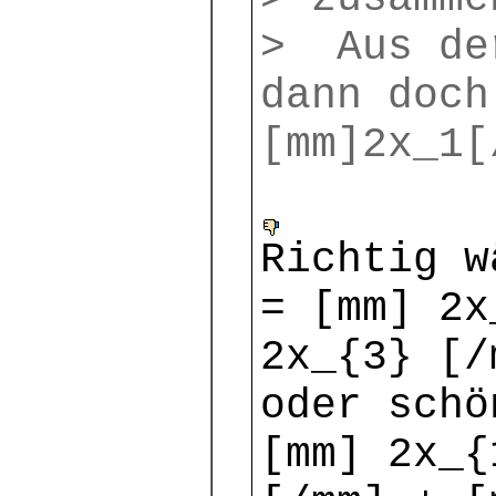
> Aus de
dann doch
[mm]2x_1[
Richtig w
= [mm] 2x
2x_{3} [/
oder schö
[mm] 2x_{