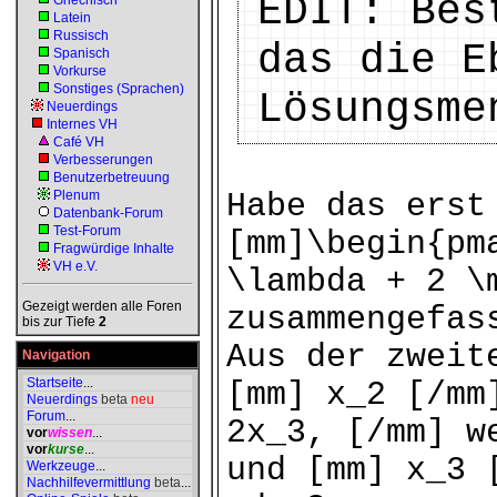
EDIT: Bes
Griechisch
Latein
Russisch
das die E
Spanisch
Vorkurse
Sonstiges (Sprachen)
Lösungsme
Neuerdings
Internes VH
Café VH
Verbesserungen
Benutzerbetreuung
Plenum
Habe das erst
Datenbank-Forum
Test-Forum
[mm]\begin{pm
Fragwürdige Inhalte
VH e.V.
\lambda + 2 \
Gezeigt werden alle Foren
zusammengefas
bis zur Tiefe
2
Aus der zweit
Navigation
Startseite
...
[mm] x_2 [/mm
Neuerdings
beta
neu
Forum
...
2x_3, [/mm] w
vor
wissen
...
vor
kurse
...
und [mm] x_3 
Werkzeuge
...
Nachhilfevermittlung
beta
...