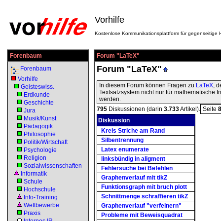
Vorhilfe
Kostenlose Kommunikationsplattform für gegenseitige H
Forenbaum
Forum "LaTeX"
Forum "LaTeX"
Forenbaum
Vorhilfe
In diesem Forum können Fragen zu
LaTeX
, 
Geisteswiss.
Textsatzsystem nicht nur für mathematische Inh
Erdkunde
werden.
Geschichte
795
Diskussionen (darin
3.733
Artikel).
Seite
Jura
Musik/Kunst
Diskussion
Pädagogik
Kreis Striche am Rand
Philosophie
Silbentrennung
Politik/Wirtschaft
Latex enumerate
Psychologie
Religion
linksbündig in aligment
Sozialwissenschaften
Fehlersuche bei Befehlen
Informatik
Graphenverlauf mit tikZ
Schule
Funktionsgraph mit bruch plott
Hochschule
Schnittmenge schraffieren tikZ
Info-Training
Wettbewerbe
Graphenverlauf "verfeinern"
Praxis
Probleme mit Beweisquadrat