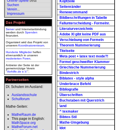
Online-Spiele
beta
Kopfzeile
Suchen
Seitenränder
Verein
...
Renewcommand
Impressum
Bildbeschriftungen in Tabelle
Das Projekt
Fallunterscheidung - Formelnr.
Literaturverzeichnis
Server
und Internetanbindung
werden durch
Spenden
Adobe XI gibt keine PDF aus
finanziert.
Verschiebung von Formeln
Organisiert wird das Projekt von
Theorem Nummerierung
unserem
Koordinatorenteam
.
Titelseite
Hunderte Mitglieder
helfen
ehrenamtlich in unseren
Meta post + latex text mode?!
moderierten
Foren
.
Formel geschweifter Klammer
Anbieter der Seite ist der
Griechische Nummerierung
gemeinnützige Verein
"
Vorhilfe.de e.V.
".
Bindestrich
Biblatex - style alpha
Partnerseiten
Underbrace Befehl
Dt. Schulen im Ausland:
Bibliografie
Auslandsschule
Überschriften
Schulforum
Buchstaben mit Querstrich
\and
Mathe-Seiten:
^ texmaker
MatheRaum.de
Bibtex-Stil
This page in English:
Mathe-Umgebung
MathSpace.org
MatheForum.net
ldot