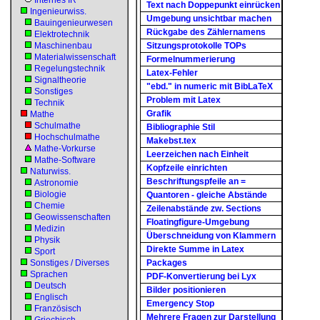
Internes IR
Text nach Doppepunkt einrücken
Ingenieurwiss.
Umgebung unsichtbar machen
Bauingenieurwesen
Rückgabe des Zählernamens
Elektrotechnik
Maschinenbau
Sitzungsprotokolle TOPs
Materialwissenschaft
Formelnummerierung
Regelungstechnik
Latex-Fehler
Signaltheorie
"ebd." in numeric mit BibLaTeX
Sonstiges
Problem mit Latex
Technik
Grafik
Mathe
Schulmathe
Bibliographie Stil
Hochschulmathe
Makebst.tex
Mathe-Vorkurse
Leerzeichen nach Einheit
Mathe-Software
Kopfzeile einrichten
Naturwiss.
Beschriftungspfeile an =
Astronomie
Biologie
Quantoren - gleiche Abstände
Chemie
Zeilenabstände zw. Sections
Geowissenschaften
Floatingfigure-Umgebung
Medizin
Überschneidung von Klammern
Physik
Direkte Summe in Latex
Sport
Sonstiges / Diverses
Packages
Sprachen
PDF-Konvertierung bei Lyx
Deutsch
Bilder positionieren
Englisch
Emergency Stop
Französisch
Mehrere Fragen zur Darstellung