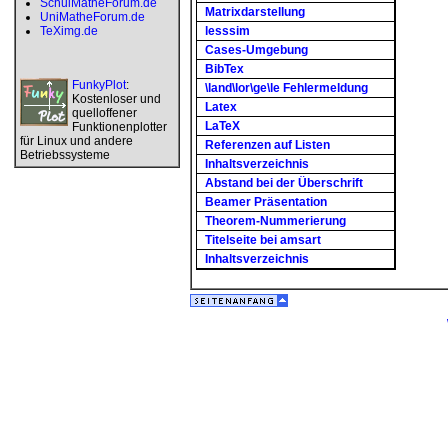
SchulMatheForum.de
Matrixdarstellung
UniMatheForum.de
TeXimg.de
lesssim
Cases-Umgebung
BibTex
FunkyPlot
:
\land\lor\ge\le Fehlermeldung
Kostenloser und
Latex
quelloffener
LaTeX
Funktionenplotter
für Linux und andere
Referenzen auf Listen
Betriebssysteme
Inhaltsverzeichnis
Abstand bei der Überschrift
Beamer Präsentation
Theorem-Nummerierung
Titelseite bei amsart
Inhaltsverzeichnis