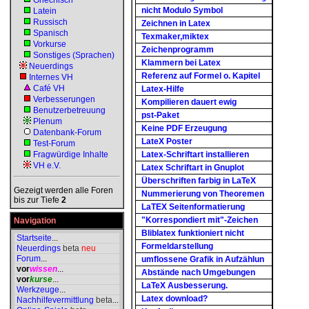
Griechisch
nicht Modulo Symbol
Latein
Russisch
Zeichnen in Latex
Spanisch
Texmaker,miktex
Vorkurse
Zeichenprogramm
Sonstiges (Sprachen)
Klammern bei Latex
Neuerdings
Referenz auf Formel o. Kapitel
Internes VH
Café VH
Latex-Hilfe
Verbesserungen
Kompilieren dauert ewig
Benutzerbetreuung
pst-Paket
Plenum
Keine PDF Erzeugung
Datenbank-Forum
LateX Poster
Test-Forum
Fragwürdige Inhalte
Latex-Schriftart installieren
VH e.V.
Latex Schriftart in Gnuplot
Überschriften farbig in LaTeX
Gezeigt werden alle Foren
Nummerierung von Theoremen
bis zur Tiefe
2
LaTEX Seitenformatierung
"Korrespondiert mit"-Zeichen
Navigation
Bliblatex funktioniert nicht
Startseite
...
Formeldarstellung
Neuerdings
beta
neu
Forum
...
umflossene Grafik in Aufzählun
vor
wissen
...
Abstände nach Umgebungen
vor
kurse
...
LaTeX Ausbesserung.
Werkzeuge
...
Latex download?
Nachhilfevermittlung
beta
...