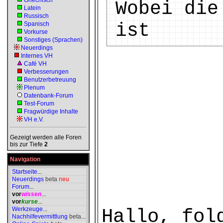
Griechisch
Wobei die
Latein
Russisch
ist
Spanisch
Vorkurse
Sonstiges (Sprachen)
Neuerdings
Internes VH
Café VH
Verbesserungen
Benutzerbetreuung
Plenum
Datenbank-Forum
Test-Forum
Fragwürdige Inhalte
VH e.V.
Gezeigt werden alle Foren
bis zur Tiefe
2
Navigation
Startseite
...
Neuerdings
beta
neu
Forum
...
vor
wissen
...
vor
kurse
...
Werkzeuge
...
Hallo, fol
Nachhilfevermittlung
beta
...