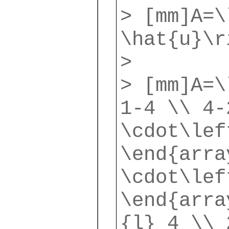
> [mm]A=\
\hat{u}\r
>
> [mm]A=\
1-4 \\ 4-
\cdot\lef
\end{arra
\cdot\lef
\end{arra
{l} 4 \\ 