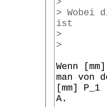
>
> Wobei d
ist
>
>
Wenn [mm]
man von d
[mm] P_1 
A.