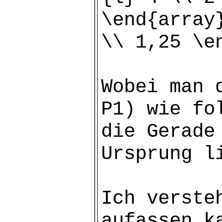
\end{array
\\ 1,25 \e
Wobei man 
P1) wie fo
die Gerade
Ursprung l
Ich verste
aufassen k