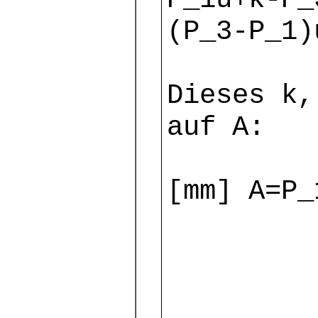
(P_3-P_1)
Dieses k,
auf A:
[mm] A=P_