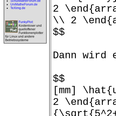
SchulMatheForum.de
UniMatheForum.de
2 \end{arr
TeXimg.de
\\ 2 \end{
FunkyPlot
:
Kostenloser und
$$
quelloffener
Funktionenplotter
für Linux und andere
Betriebssysteme
Dann wird 
$$
[mm] \hat{
2 \end{arr
{\sqrt{5^2