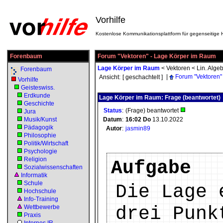
Vorhilfe
Kostenlose Kommunikationsplattform für gegenseitige H
Forenbaum
Forum "Vektoren" - Lage Körper im Raum
Lage Körper im Raum
<
Vektoren
<
Lin. Alge
Forenbaum
|
Forum "Vektoren"
Ansicht:
[ geschachtelt ]
Vorhilfe
Geisteswiss.
Erdkunde
Lage Körper im Raum: Frage (beantwortet)
Geschichte
Status
:
(Frage) beantwortet
Jura
Musik/Kunst
Datum
:
16:02
Do
13.10.2022
Pädagogik
Autor
:
jasmin89
Philosophie
Politik/Wirtschaft
Psychologie
Religion
Aufgabe
Sozialwissenschaften
Informatik
Schule
Die Lage 
Hochschule
Info-Training
drei Punk
Wettbewerbe
Praxis