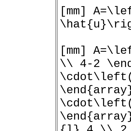
[mm] A=\le
\hat{u}\ri
[mm] A=\le
\\ 4-2 \en
\cdot\left
\end{array
\cdot\left
\end{array
{l} 4 \\ 2