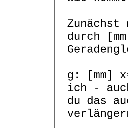
Zunächst 
durch [mm
Geradengl
g: [mm] x
ich - auc
du das au
verlänger