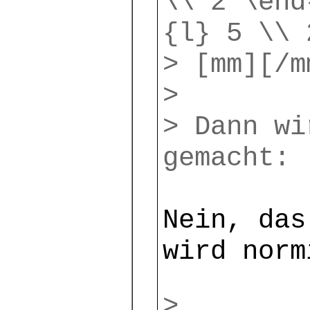
\\ 2 \end
{l} 5 \\ 
> [mm][/m
>
> Dann wi
gemacht:
Nein, das
wird norm
>