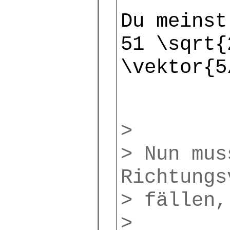
Du meinst
51 \sqrt{
\vektor{5
>
> Nun mus
Richtungs
> fällen,
>