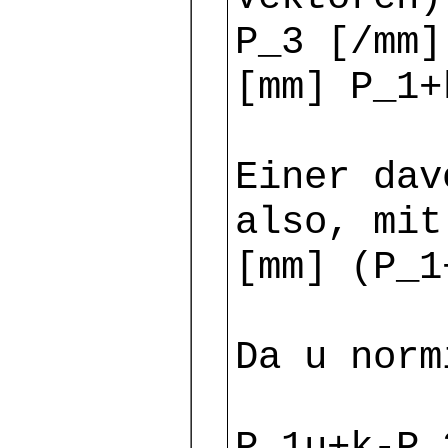
P_3 [/mm]
[mm] P_1+
Einer dav
also, mit
[mm] (P_1
Da u norm
P_1u+k-P_