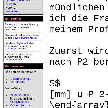
Online-Spiele
beta
Suchen
mündlichen
Verein
...
Impressum
ich die Fr
Das Projekt
Server
und Internetanbindung
meinem Pro
werden durch
Spenden
finanziert.
Organisiert wird das Projekt von
unserem
Koordinatorenteam
.
Hunderte Mitglieder
helfen
ehrenamtlich in unseren
Zuerst wir
moderierten
Foren
.
Anbieter der Seite ist der
gemeinnützige Verein
nach P2 be
"
Vorhilfe.de e.V.
".
Partnerseiten
Dt. Schulen im Ausland:
Auslandsschule
$$
Schulforum
Mathe-Seiten:
[mm] u=P_2
MatheRaum.de
This page in English:
\end{array
MathSpace.org
MatheForum.net