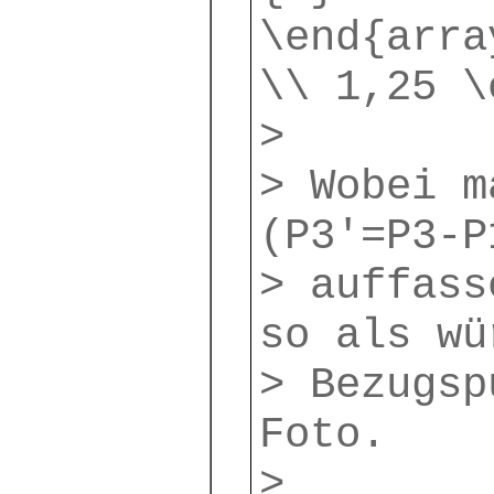
\end{arra
\\ 1,25 \
>
> Wobei m
(P3'=P3-P
> auffass
so als wü
> Bezugsp
Foto.
>