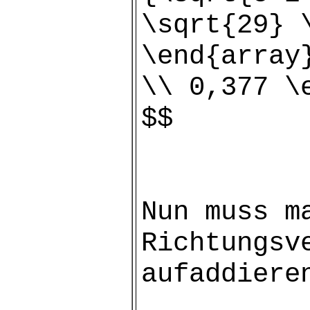
\sqrt{29} 
\end{array
\\ 0,377 \
$$
Nun muss m
Richtungsv
aufaddiere