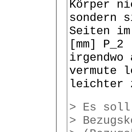
Körper ni
sondern s
Seiten im
[mm] P_2 
irgendwo 
vermute l
leichter 
> Es soll
> Bezugsk