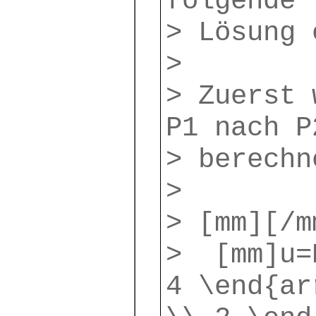
folgende
> Lösung 
>
> Zuerst 
P1 nach P
> berechn
>
> [mm][/m
> [mm]u=P
4 \end{ar