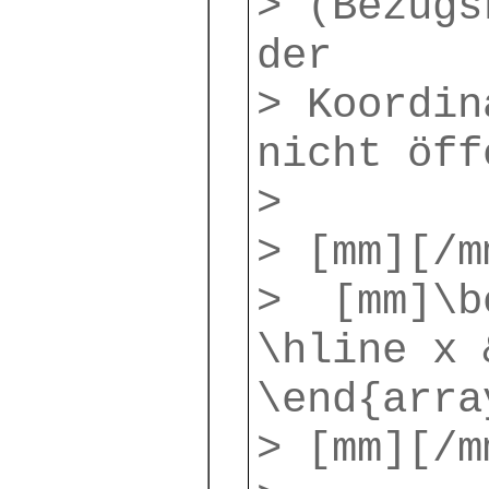
> (Bezugs
der
> Koordi
nicht öff
>
> [mm][/m
> [mm]\be
\hline x 
\end{arra
> [mm][/m