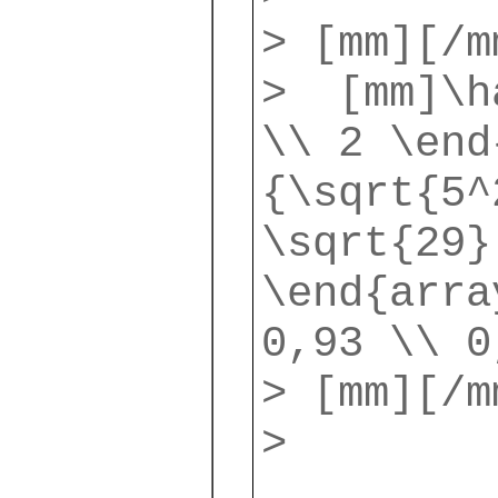
> [mm][/m
> [mm]\ha
\\ 2 \end
{\sqrt{5^
\sqrt{29}
\end{arra
0,93 \\ 0
> [mm][/m
>