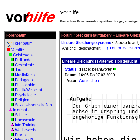
Vorhilfe
Kostenlose Kommunikationsplattform für gegenseitige H
Forenbaum
Forum "Steckbriefaufgaben" - Lineare Gle
Lineare Gleichungssysteme
<
Steckbriefauf
Forenbaum
|
Forum "Steckbrie
Ansicht:
[ geschachtelt ]
Vorhilfe
Geisteswiss.
Erdkunde
Lineare Gleichungssysteme: Tipp gesucht
Geschichte
Status
:
(Frage) beantwortet
Jura
Musik/Kunst
Datum
:
16:05
Do
07.03.2019
Pädagogik
Autor
:
Wurzelchen
Philosophie
Politik/Wirtschaft
Psychologie
Aufgabe
Religion
Sozialwissenschaften
Der Graph einer ganzr
Informatik
Achse im Ursprung und
Schule
zugehörige Funktionsg
Hochschule
Info-Training
Wettbewerbe
Praxis