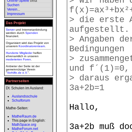
> Wir haben 
Online-Spiele
beta
Suchen
f(x)=ax³+bx²
Verein
...
Impressum
> die erste 
Das Projekt
aufgestellt.
Server
und Internetanbindung
werden durch
Spenden
finanziert.
> Angaben de
Organisiert wird das Projekt von
Bedingungen
unserem
Koordinatorenteam
.
Hunderte Mitglieder
helfen
> zusammenge
ehrenamtlich in unseren
moderierten
Foren
.
und f´(1)=0,
Anbieter der Seite ist der
gemeinnützige Verein
"
Vorhilfe.de e.V.
".
> daraus erg
Partnerseiten
3a+2b=1
Dt. Schulen im Ausland:
Auslandsschule
Schulforum
Hallo,
Mathe-Seiten:
MatheRaum.de
This page in English:
3a+2b muß do
MathSpace.org
MatheForum.net