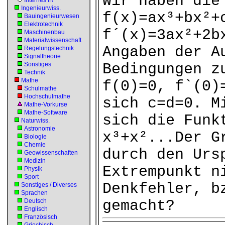
Wir haben die
Internes IR
Ingenieurwiss.
f(x)=ax³+bx²+
Bauingenieurwesen
Elektrotechnik
f´(x)=3ax²+2b
Maschinenbau
Materialwissenschaft
Angaben der A
Regelungstechnik
Signaltheorie
Sonstiges
Bedingungen z
Technik
Mathe
f(0)=0, f`(0)
Schulmathe
Hochschulmathe
sich c=d=0. M
Mathe-Vorkurse
Mathe-Software
sich die Funk
Naturwiss.
Astronomie
x³+x²...Der G
Biologie
Chemie
durch den Urs
Geowissenschaften
Medizin
Extrempunkt n
Physik
Sport
Denkfehler, b
Sonstiges / Diverses
Sprachen
Deutsch
gemacht?
Englisch
Französisch