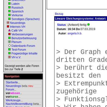
Griechisch
Latein
Russisch
Spanisch
Bezug
Vorkurse
Lineare Gleichungssysteme: Antwort
Sonstiges (Sprachen)
Neuerdings
Status
:
(Antwort) fertig
Internes VH
Datum
:
16:34
Do
07.03.2019
Café VH
Autor
:
angela.h.b.
Verbesserungen
Benutzerbetreuung
Plenum
Datenbank-Forum
Test-Forum
> Der Graph 
Fragwürdige Inhalte
VH e.V.
dritten Grad
> berührt di
Gezeigt werden alle Foren
bis zur Tiefe
2
besitzt den
Navigation
> Extrempunk
Startseite
...
Neuerdings
beta
neu
zugehörige
Forum
...
vor
wissen
...
vor
kurse
...
> Funktionsg
Werkzeuge
...
Nachhilfevermittlung
beta
...