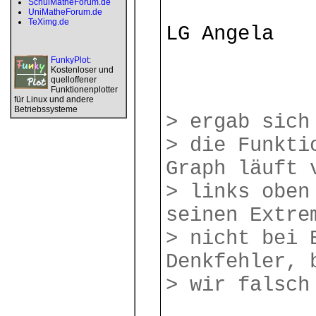
SchulMatheForum.de
UniMatheForum.de
TeXimg.de
LG Angela
FunkyPlot
:
Kostenloser und
quelloffener
Funktionenplotter
für Linux und andere
Betriebssysteme
> ergab sich
> die Funkti
Graph läuft 
> links oben
seinen Extre
> nicht bei 
Denkfehler, 
> wir falsch