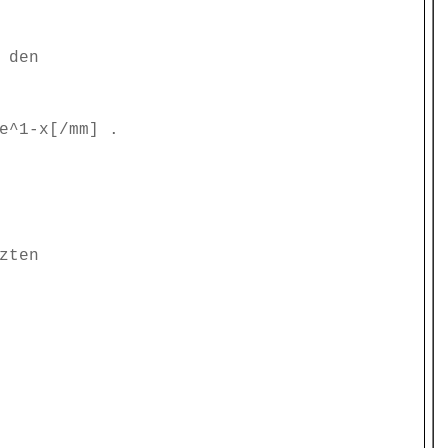
 den
e^1-x[/mm] .
zten