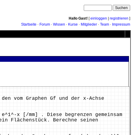
Hallo Gast!
[
einloggen
|
registrieren
]
Startseite
·
Forum
·
Wissen
·
Kurse
·
Mitglieder
·
Team
·
Impressum
 den vom Graphen Gf und der x-Achse
 e^1^-x [/mm] . Diese begrenzen gemeinsam
ein Flächenstück. Berechne seinen