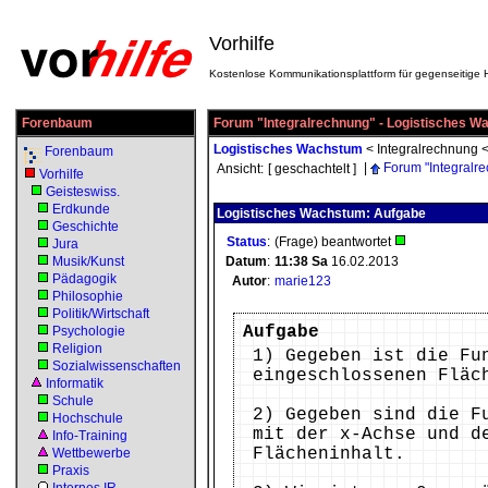
Vorhilfe
Kostenlose Kommunikationsplattform für gegenseitige H
Forenbaum
Forum "Integralrechnung" - Logistisches 
Logistisches Wachstum
<
Integralrechnung
Forenbaum
|
Forum "Integralr
Ansicht:
[ geschachtelt ]
Vorhilfe
Geisteswiss.
Erdkunde
Logistisches Wachstum: Aufgabe
Geschichte
Status
:
(Frage) beantwortet
Jura
Musik/Kunst
Datum
:
11:38
Sa
16.02.2013
Pädagogik
Autor
:
marie123
Philosophie
Politik/Wirtschaft
Aufgabe
Psychologie
Religion
1) Gegeben ist die Fu
Sozialwissenschaften
eingeschlossenen Fläc
Informatik
Schule
2) Gegeben sind die F
Hochschule
mit der x-Achse und d
Info-Training
Flächeninhalt.
Wettbewerbe
Praxis