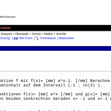
ilfestellungen.
Wachstum
<
Analysis
<
Oberstufe
<
Schule
<
Mathe
<
Vorhilfe
echnung"
|
Alle Foren
|
Forenbaum
|
Materialien
nktion f mit f(x)= [mm] e^x-1. [/mm] Berechne
heninhalt auf dem Intervall (-1 ; ln(3) ).
unktionen f(x)= [mm] e^x [/mm] und g(x)= [mm]
en beiden senkrechten Geraden x= -1 und x= 1 