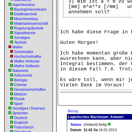
Internes IR
3) Wie ist a > 0 zu w
Ingenieurwiss.
[mm] e^a^*x [/mm] und
Bauingenieurwesen
annehmen soll?
Elektrotechnik
Maschinenbau
Materialwissenschaft
Regelungstechnik
Ich habe diese Frage in 
Signaltheorie
Sonstiges
Guten Morgen!
Technik
Mathe
Schulmathe
Ich habe momentan große 
Hochschulmathe
ausrechnen kann, aber ni
Mathe-Vorkurse
Integral bestimmen, der 
Mathe-Software
in diesem Fall 7,4. Trot
Naturwiss.
Astronomie
Es wäre toll, wenn mir j
Biologie
Vielen Dank im Voraus!
Chemie
Geowissenschaften
Medizin
Physik
Sport
Sonstiges / Diverses
Bezug
Sprachen
Logistisches Wachstum: Antwort
Deutsch
Englisch
Status
:
(Antwort) fertig
Französisch
Datum
:
11:42
Sa
16.02.2013