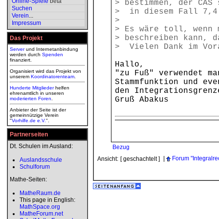
Online-Spiele
beta
> bestimmen, der CAS 
Suchen
> in diesem Fall 7,4
Verein
...
>
Impressum
> Es wäre toll, wenn 
> beschreiben kann, d
Das Projekt
> Vielen Dank im Vor
Server
und Internetanbindung
werden durch
Spenden
finanziert.
Hallo,
Organisiert wird das Projekt von
"zu Fuß" verwendet ma
unserem
Koordinatorenteam
.
Stammfunktion und eve
Hunderte Mitglieder
helfen
den Integrationsgrenz
ehrenamtlich in unseren
Gruß Abakus
moderierten
Foren
.
Anbieter der Seite ist der
gemeinnützige Verein
"
Vorhilfe.de e.V.
".
Partnerseiten
Dt. Schulen im Ausland:
Bezug
|
Forum "Integralr
Ansicht:
[ geschachtelt ]
Auslandsschule
Schulforum
Mathe-Seiten:
MatheRaum.de
This page in English:
MathSpace.org
MatheForum.net