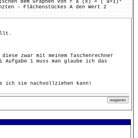
ischen dem Graphen von f a (x) = ( a+1)*
zten - Flächenstückes A den Wert 2
llt.
 diese zwar mit meinem Taschenrechner
i Aufgabe 1 muss man glaube ich das
s ich sie nachvollziehen kann!