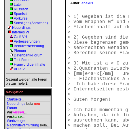
Griechisch
Autor
:
abakus
Latein
Russisch
Spanisch
> 1) Gegeben ist die 
Vorkurse
> vom Graphen Gf und 
Sonstiges (Sprachen)
> Flächeninhalt auf d
Neuerdings
>
Internes VH
Café VH
> 2) Gegeben sind die
Verbesserungen
> Diese begrenzen gem
Benutzerbetreuung
> senkrechten Geraden
Plenum
> Berechne seinen Flä
Datenbank-Forum
>
Test-Forum
> 3) Wie ist a > 0 zu
Fragwürdige Inhalte
> 2.Quadranten zwisch
VH e.V.
> [mm]e^a*x[/mm] und
> - Flächenstückes A 
Gezeigt werden alle Foren
bis zur Tiefe
2
> Ich habe diese Fra
> Internetseiten gest
Navigation
>
> Guten Morgen!
Startseite
...
Neuerdings
beta
neu
>
Forum
...
> Ich habe momentan g
vor
wissen
...
> Aufgaben, da ich di
vor
kurse
...
> ausrechnen kann, ab
Werkzeuge
...
> machen soll. Bei Au
Nachhilfevermittlung
beta
...