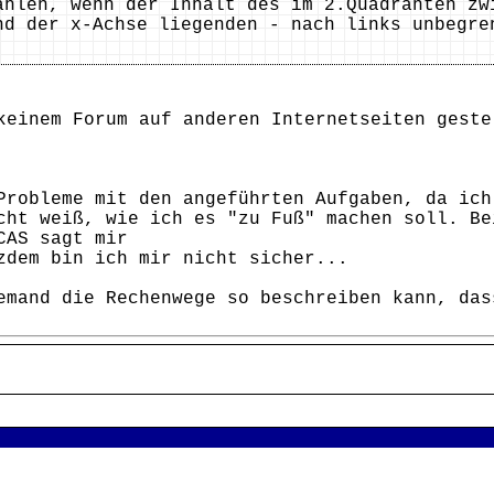
ählen, wenn der Inhalt des im 2.Quadranten zw
 der x-Achse liegenden - nach links unbegren
keinem Forum auf anderen Internetseiten geste
Probleme mit den angeführten Aufgaben, da ich
cht weiß, wie ich es "zu Fuß" machen soll. Be
CAS sagt mir
zdem bin ich mir nicht sicher...
emand die Rechenwege so beschreiben kann, das