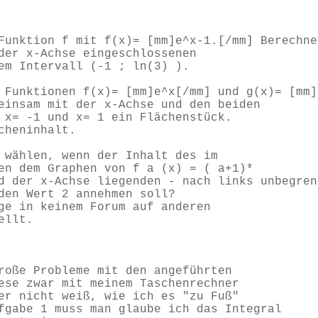
Funktion f mit f(x)= [mm]e^x-1.[/mm] Berechne
der x-Achse eingeschlossenen
em Intervall (-1 ; ln(3) ).
 Funktionen f(x)= [mm]e^x[/mm] und g(x)= [mm]
einsam mit der x-Achse und den beiden
 x= -1 und x= 1 ein Flächenstück.
cheninhalt.
 wählen, wenn der Inhalt des im
en dem Graphen von f a (x) = ( a+1)*
 der x-Achse liegenden - nach links unbegren
den Wert 2 annehmen soll?
ge in keinem Forum auf anderen
ellt.
roße Probleme mit den angeführten
ese zwar mit meinem Taschenrechner
er nicht weiß, wie ich es "zu Fuß"
fgabe 1 muss man glaube ich das Integral