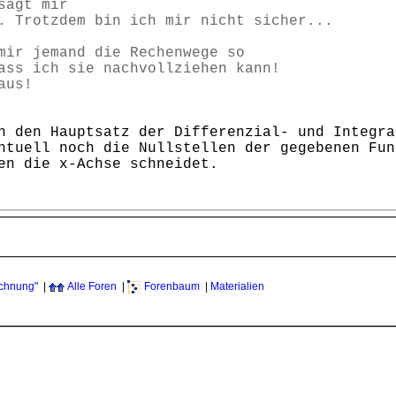
sagt mir
. Trotzdem bin ich mir nicht sicher...
mir jemand die Rechenwege so
ass ich sie nachvollziehen kann!
aus!
n den Hauptsatz der Differenzial- und Integra
ntuell noch die Nullstellen der gegebenen Fun
en die x-Achse schneidet.
echnung"
|
Alle Foren
|
Forenbaum
|
Materialien