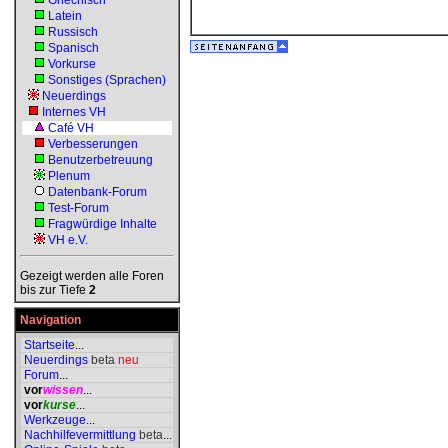
Griechisch
Latein
Russisch
Spanisch
Vorkurse
Sonstiges (Sprachen)
Neuerdings
Internes VH
Café VH
Verbesserungen
Benutzerbetreuung
Plenum
Datenbank-Forum
Test-Forum
Fragwürdige Inhalte
VH e.V.
Gezeigt werden alle Foren
bis zur Tiefe
2
Navigation
Startseite
...
Neuerdings
beta
neu
Forum
...
vor
wissen
...
vor
kurse
...
Werkzeuge
...
Nachhilfevermittlung
beta
...