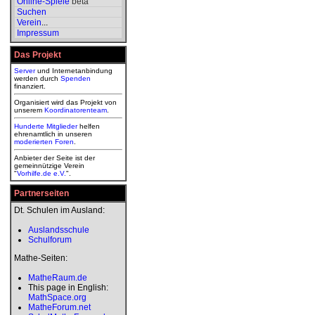
Online-Spiele
beta
Suchen
Verein
...
Impressum
Das Projekt
Server
und Internetanbindung
werden durch
Spenden
finanziert.
Organisiert wird das Projekt von
unserem
Koordinatorenteam
.
Hunderte Mitglieder
helfen
ehrenamtlich in unseren
moderierten
Foren
.
Anbieter der Seite ist der
gemeinnützige Verein
"
Vorhilfe.de e.V.
".
Partnerseiten
Dt. Schulen im Ausland:
Auslandsschule
Schulforum
Mathe-Seiten:
MatheRaum.de
This page in English:
MathSpace.org
MatheForum.net