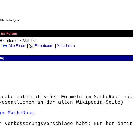
ilfestellungen.
z im Forum
VH
<
Internes
<
Vorhilfe
|
Alle Foren
|
Forenbaum
|
Materialien
ung
ngabe mathematischer Formeln im MatheRaum hab
wesentlichen an der alten Wikipedia-Seite)
im MatheRaum
r Verbesserungsvorschläge habt: Nur her damit