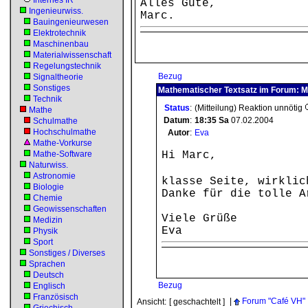
Internes IR
Alles Gute,
Ingenieurwiss.
Marc.
Bauingenieurwesen
Elektrotechnik
Maschinenbau
Materialwissenschaft
Regelungstechnik
Bezug
Signaltheorie
Sonstiges
Mathematischer Textsatz im Forum: Mi
Technik
Status
:
(Mitteilung) Reaktion unnötig
Mathe
Datum
:
18:35
Sa
07.02.2004
Schulmathe
Hochschulmathe
Autor
:
Eva
Mathe-Vorkurse
Mathe-Software
Hi Marc,
Naturwiss.
Astronomie
klasse Seite, wirkli
Biologie
Danke für die tolle A
Chemie
Geowissenschaften
Viele Grüße
Medizin
Eva
Physik
Sport
Sonstiges / Diverses
Sprachen
Deutsch
Bezug
Englisch
Französisch
|
Forum "Café VH"
Ansicht:
[ geschachtelt ]