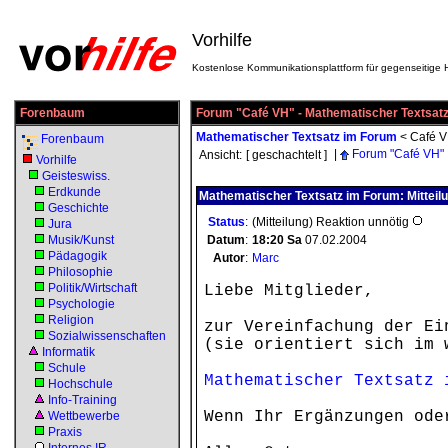
Vorhilfe
Kostenlose Kommunikationsplattform für gegenseitige H
Forenbaum
Forum "Café VH" - Mathematischer Textsat
Mathematischer Textsatz im Forum
<
Café 
Forenbaum
|
Forum "Café VH"
Ansicht:
[ geschachtelt ]
Vorhilfe
Geisteswiss.
Erdkunde
Mathematischer Textsatz im Forum: Mitteil
Geschichte
Status
:
(Mitteilung) Reaktion unnötig
Jura
Musik/Kunst
Datum
:
18:20
Sa
07.02.2004
Pädagogik
Autor
:
Marc
Philosophie
Politik/Wirtschaft
Liebe Mitglieder,
Psychologie
Religion
zur Vereinfachung der Ei
Sozialwissenschaften
(sie orientiert sich im 
Informatik
Schule
Mathematischer Textsatz 
Hochschule
Info-Training
Wenn Ihr Ergänzungen ode
Wettbewerbe
Praxis