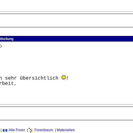
tteilung
ch sehr übersichtlich
!
rbeit,
|
Alle Foren
|
Forenbaum
|
Materialien