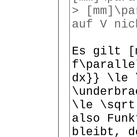
> [mm]\pa
auf V nic
Es gilt [
f\paralle
dx}} \le 
\underbra
\le \sqrt
also Funk
bleibt, d