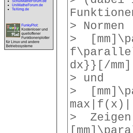
> (dabei 
SchulMatheForum.de
UniMatheForum.de
Funktione
TeXimg.de
> Normen
FunkyPlot
:
Kostenloser und
quelloffener
> [mm]\p
Funktionenplotter
für Linux und andere
Betriebssysteme
f\paralle
dx}}[/mm]
> und
> [mm]\pa
max|f(x)|
> Zeigen
[mm]\para