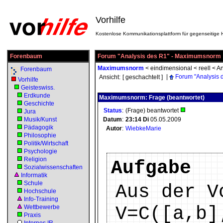
Vorhilfe
Kostenlose Kommunikationsplattform für gegenseitige H
Forenbaum
Forum "Analysis des R1" - Maximumsnorm
Maximumsnorm
<
eindimensional
<
reell
<
An
Forenbaum
|
Forum "Analysis 
Ansicht:
[ geschachtelt ]
Vorhilfe
Geisteswiss.
Erdkunde
Maximumsnorm: Frage (beantwortet)
Geschichte
Status
:
(Frage) beantwortet
Jura
Musik/Kunst
Datum
:
23:14
Di
05.05.2009
Pädagogik
Autor
:
WiebkeMarie
Philosophie
Politik/Wirtschaft
Psychologie
Religion
Aufgabe
Sozialwissenschaften
Informatik
Schule
Aus der V
Hochschule
Info-Training
V=C([a,b]
Wettbewerbe
Praxis