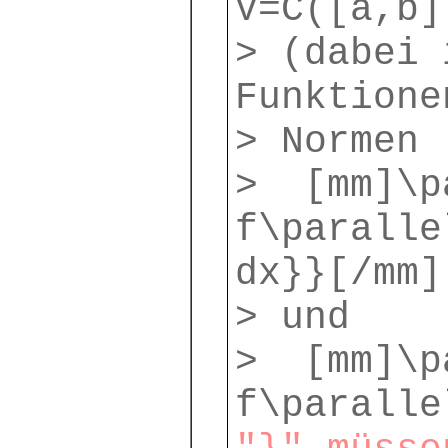
V=C([a,b]
> (dabei 
Funktione
> Normen
> [mm]\p
f\paralle
dx}}[/mm]
> und
> [mm]\p
f\paralle