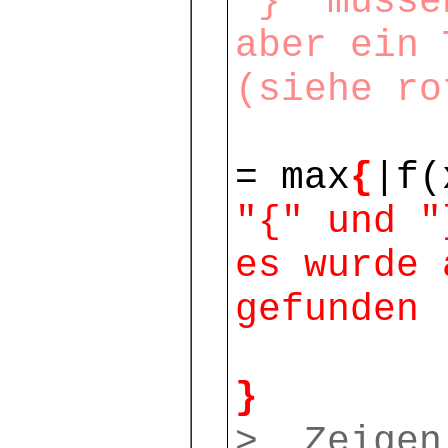
"}" müsse
aber ein 
(siehe ro
= max
{
|f(
"{" und "
es wurde 
gefunden 
}
> Zeigen