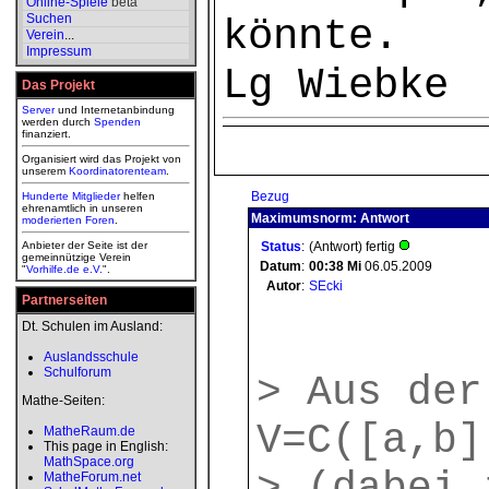
Online-Spiele
beta
Suchen
könnte.
Verein
...
Impressum
Lg Wiebke
Das Projekt
Server
und Internetanbindung
werden durch
Spenden
finanziert.
Organisiert wird das Projekt von
unserem
Koordinatorenteam
.
Bezug
Hunderte Mitglieder
helfen
ehrenamtlich in unseren
Maximumsnorm: Antwort
moderierten
Foren
.
Anbieter der Seite ist der
Status
:
(Antwort) fertig
gemeinnützige Verein
Datum
:
00:38
Mi
06.05.2009
"
Vorhilfe.de e.V.
".
Autor
:
SEcki
Partnerseiten
Dt. Schulen im Ausland:
Auslandsschule
Schulforum
> Aus der
Mathe-Seiten:
V=C([a,b]
MatheRaum.de
This page in English:
MathSpace.org
MatheForum.net