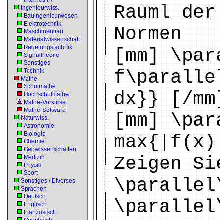
Internes IR
Rauml der
Ingenieurwiss.
Bauingenieurwesen
Elektrotechnik
Normen
Maschinenbau
Materialwissenschaft
Regelungstechnik
[mm] \par
Signaltheorie
Sonstiges
f\paralle
Technik
Mathe
Schulmathe
dx}} [/mm
Hochschulmathe
Mathe-Vorkurse
Mathe-Software
[mm] \par
Naturwiss.
Astronomie
Biologie
max{|f(x)
Chemie
Geowissenschaften
Zeigen Si
Medizin
Physik
Sport
\parallel
Sonstiges / Diverses
Sprachen
Deutsch
\parallel
Englisch
Französisch