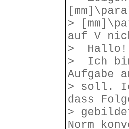
[mm]\para
> [mm]\pa
auf V nic
> Hallo!
> Ich bin
Aufgabe a
> soll. I
dass Folg
> gebilde
Norm konv