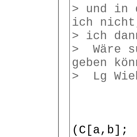
> und in 
ich nicht
> ich dan
> Wäre su
geben kön
> Lg Wie
(C[a,b]; 