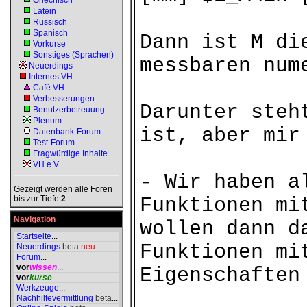
Griechisch
Latein
Russisch
Spanisch
Dann ist M di
Vorkurse
Sonstiges (Sprachen)
messbaren num
Neuerdings
Internes VH
Café VH
Verbesserungen
Darunter steh
Benutzerbetreuung
Plenum
ist, aber mir
Datenbank-Forum
Test-Forum
Fragwürdige Inhalte
VH e.V.
- Wir haben a
Gezeigt werden alle Foren
bis zur Tiefe
2
Funktionen mi
Navigation
wollen dann d
Startseite
...
Funktionen mi
Neuerdings
beta
neu
Forum
...
vor
wissen
...
Eigenschaften
vor
kurse
...
Werkzeuge
...
Nachhilfevermittlung
beta
...