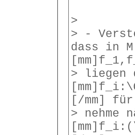
>
> - Verst
dass in M
[mm]f_1,f
> liegen 
[mm]f_i:\
[/mm] für
> nehme n
[mm]f_i:(