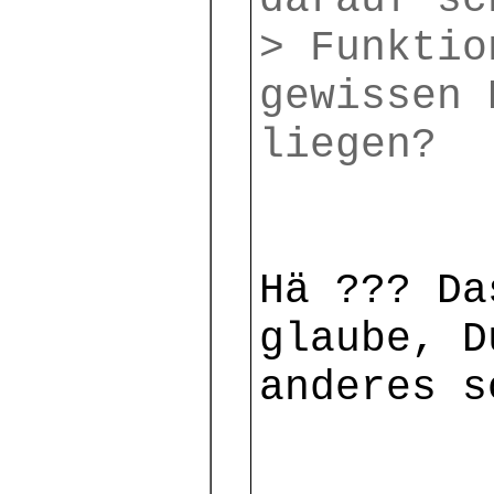
darauf sc
> Funktio
gewissen 
liegen?
Hä ??? Da
glaube, D
anderes s