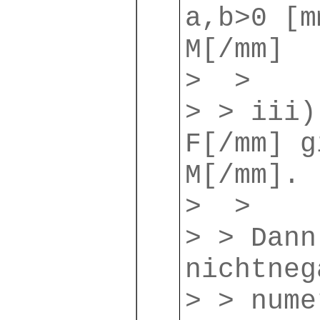
a,b>0 [m
M[/mm]
> >
> > iii)
F[/mm] g
M[/mm].
> >
> > Dann
nichtneg
> > nume