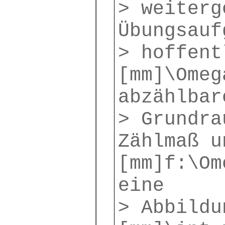
> weiterg
Übungsauf
> hoffent
[mm]\Omeg
abzählbar
> Grundra
Zählmaß u
[mm]f:\Om
eine
> Abbildu