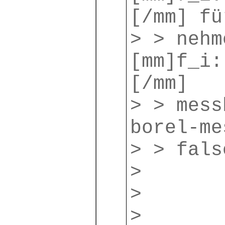
[/mm] fü
> > nehm
[mm]f_i:
[/mm]
> > mess
borel-me
> > fals
>
>
>