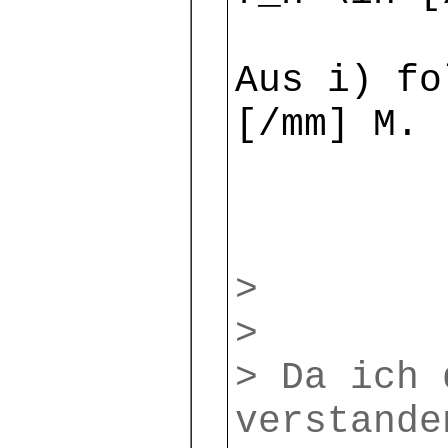
Aus i) fo
[/mm] M.
>
>
> Da ich 
verstande