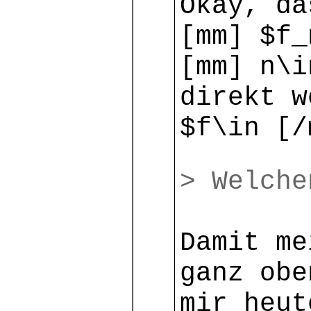
Okay, da
[mm] $f_
[mm] n\i
direkt w
$f\in [/
> Welche
Damit me
ganz obe
mir heut