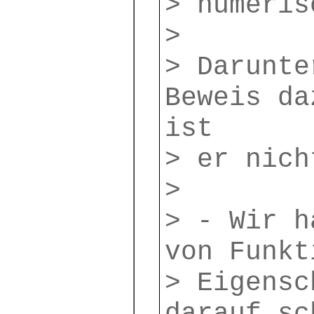
> numeris
>
> Darunte
Beweis da
ist
> er nich
>
> - Wir h
von Funkt
> Eigensc