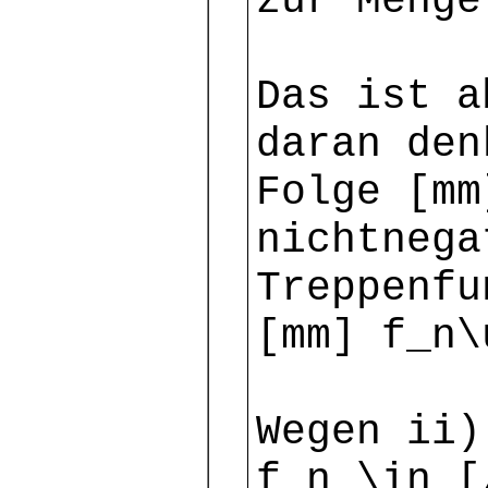
zur Menge
Das ist a
daran den
Folge [mm
nichtnega
Treppenf
[mm] f_n\
Wegen ii)
f_n \in [