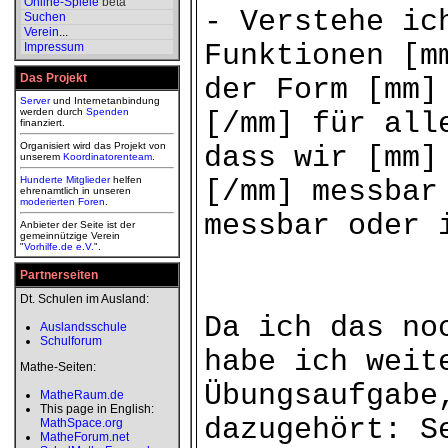
Online-Spiele
beta
- Verstehe ic
Suchen
Verein
...
Funktionen [m
Impressum
Das Projekt
der Form [mm]
Server
und Internetanbindung
werden durch
Spenden
[/mm] für all
finanziert.
Organisiert wird das Projekt von
dass wir [mm]
unserem
Koordinatorenteam
.
Hunderte Mitglieder
helfen
[/mm] messbar
ehrenamtlich in unseren
moderierten
Foren
.
messbar oder 
Anbieter der Seite ist der
gemeinnützige Verein
"
Vorhilfe.de e.V.
".
Partnerseiten
Dt. Schulen im Ausland:
Da ich das no
Auslandsschule
Schulforum
habe ich weit
Mathe-Seiten:
Übungsaufgabe
MatheRaum.de
This page in English:
dazugehört: S
MathSpace.org
MatheForum.net