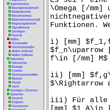
Es sei F eine
Internes IR
Ingenieurwiss.
\Omega [/mm] 
Bauingenieurwesen
Elektrotechnik
nichtnegative
Maschinenbau
Materialwissenschaft
Funktionen. W
Regelungstechnik
Signaltheorie
Sonstiges
Technik
Mathe
i) [mm] $f_1,
Schulmathe
Hochschulmathe
$f_n\uparrow 
Mathe-Vorkurse
Mathe-Software
f\in [/mm] M$
Naturwiss.
Astronomie
Biologie
Chemie
ii) [mm] $f,g
Geowissenschaften
Medizin
$\Rightarrow 
Physik
Sport
Sonstiges / Diverses
Sprachen
iii) Für alle
Deutsch
Englisch
Französisch
[mm] $1_A\in 