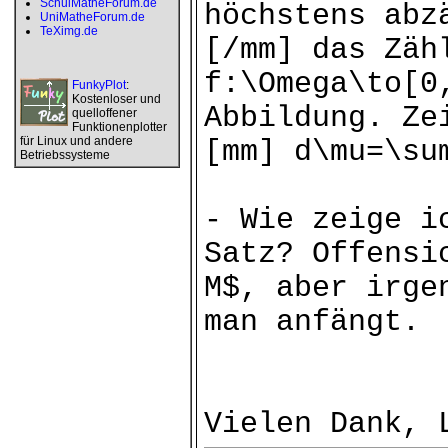
SchulMatheForum.de
höchstens abz
UniMatheForum.de
TeXimg.de
[/mm] das Zäh
f:\Omega\to[0
FunkyPlot
:
Kostenloser und
Abbildung. Ze
quelloffener
Funktionenplotter
für Linux und andere
[mm] d\mu=\su
Betriebssysteme
- Wie zeige i
Satz? Offensi
M$, aber irge
man anfängt.
Vielen Dank, 