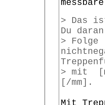
messbare
> Das is
Du daran
> Folge 
nichtneg
Treppenf
> mit [
[/mm].
Mit Trep