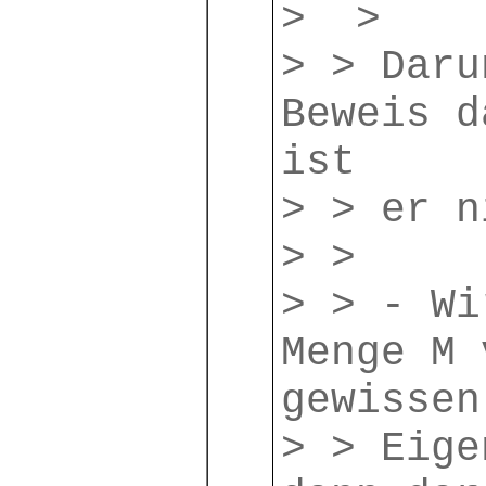
> >
> > Daru
Beweis d
ist
> > er n
> >
> > - Wi
Menge M 
gewissen
> > Eige