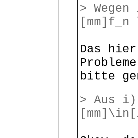
> Wegen 
[mm]f_n 
Das hier
Probleme
bitte ge
> Aus i)
[mm]\in[