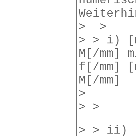
numerisc
Weiterhi
> >
> > i) [
M[/mm] m
f[/mm] [
M[/mm]
>
> >
> > ii) 