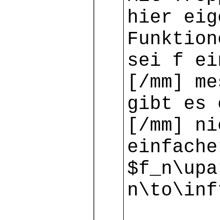
hier eig
Funktion
sei f ei
[/mm] me
gibt es 
[/mm] ni
einfache
$f_n\upa
n\to\inf