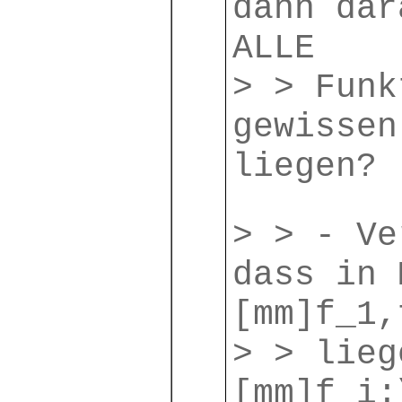
dann dar
ALLE
> > Funk
gewissen
liegen?
> > - Ve
dass in 
[mm]f_1,
> > lieg
[mm]f_i: