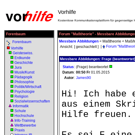
Vorhilfe
Kostenlose Kommunikationsplattform für gegenseitige H
Forenbaum
Forum "Maßtheorie" - Messbare Abbildunge
Messbare Abbildungen
<
Maßtheorie
<
Maß/I
Forenbaum
|
Forum "Maßtheori
Ansicht:
[ geschachtelt ]
Vorhilfe
Geisteswiss.
Erdkunde
Messbare Abbildungen: Frage (beantwortet
Geschichte
Status
:
(Frage) beantwortet
Jura
Musik/Kunst
Datum
:
00:50
Fr
01.05.2015
Pädagogik
Autor
:
James90
Philosophie
Politik/Wirtschaft
Hi! Ich habe 
Psychologie
Religion
Sozialwissenschaften
aus einem Skr
Informatik
Schule
Hilfe freuen.
Hochschule
Info-Training
Wettbewerbe
Praxis