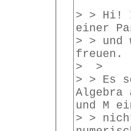
> > Hi! 
einer Pa
> > und 
freuen.
> >
> > Es s
Algebra 
und M ei
> > nich