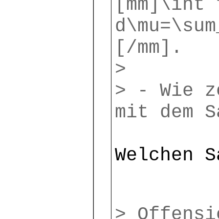
[mm]\int 
d\mu=\sum
[/mm].
>
> - Wie z
mit dem S
Welchen S
> Offensi