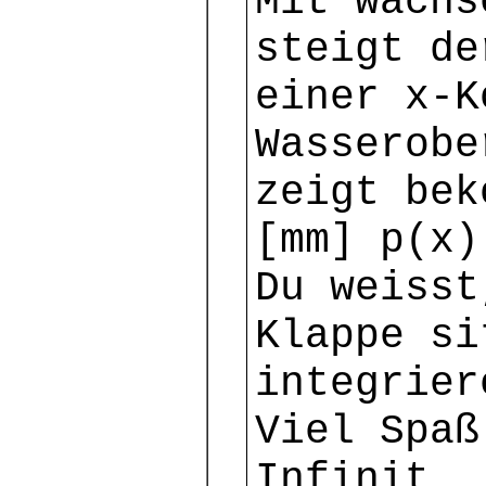
Mit wachs
steigt de
einer x-K
Wasserobe
zeigt bek
[mm] p(x)
Du weisst
Klappe si
integrier
Viel Spaß
Infinit