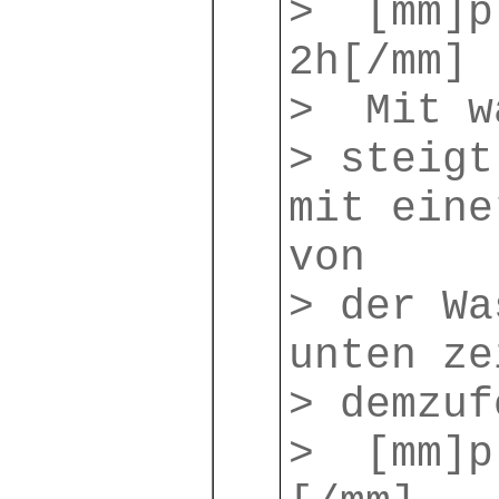
> [mm]p
2h[/mm]
> Mit w
> steigt
mit eine
von
> der Wa
unten ze
> demzuf
> [mm]p