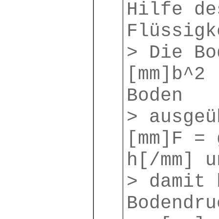
Hilfe de
Flüssigk
> Die Bo
[mm]b^2 
Boden
> ausgeü
[mm]F = 
h[/mm] u
> damit 
Bodendru