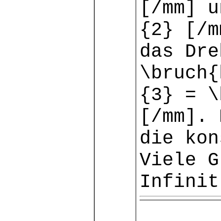
[/mm] u
{2} [/m
das Dre
\bruch{
{3} = \
[/mm]. 
die ko
Viele G
Infinit