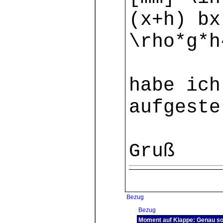
(x+h) b
\rho*g*h
habe ich
aufgest
Gruß
Bezug
Bezug
Moment auf Klappe: Genau s