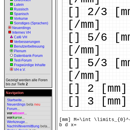
Griechisch
Latein
[] 2/3 [m
Russisch
Spanisch
Vorkurse
[/mm]
Sonstiges (Sprachen)
Neuerdings
Internes VH
[] 5/6 [m
Café VH
Verbesserungen
[/mm]
Benutzerbetreuung
Plenum
Datenbank-Forum
[] 5/3 [m
Test-Forum
Fragwürdige Inhalte
VH e.V.
[/mm]
Gezeigt werden alle Foren
bis zur Tiefe
2
[] 2 [mm]
Navigation
[] 3 [mm]
Startseite
...
Neuerdings
beta
neu
Forum
...
vor
wissen
...
vor
kurse
...
[mm] M=\int \limits_{0}^
Werkzeuge
...
b d x=
Nachhilfevermittlung
beta
...