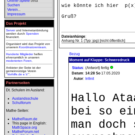
Online-Spiele
beta
Suchen
wie könnte ich hier p(x)
Verein
...
Impressum
Gruß?
Das Projekt
Server
und Internetanbindung
werden durch
Spenden
Dateianhänge
:
finanziert.
Anhang Nr. 1 (Typ: jpg) [nicht öffentlich]
Organisiert wird das Projekt von
unserem
Koordinatorenteam
.
Bezug
Hunderte Mitglieder
helfen
ehrenamtlich in unseren
Moment auf Klappe: Schweredruck
moderierten
Foren
.
Status
:
(Antwort) fertig
Anbieter der Seite ist der
gemeinnützige Verein
Datum
:
14:28
So
17.05.2020
"
Vorhilfe.de e.V.
".
Autor
:
Infinit
Partnerseiten
Dt. Schulen im Ausland:
Hallo Ata
Auslandsschule
Schulforum
bei so ei
Mathe-Seiten:
MatheRaum.de
man doch 
This page in English:
MathSpace.org
MatheForum.net