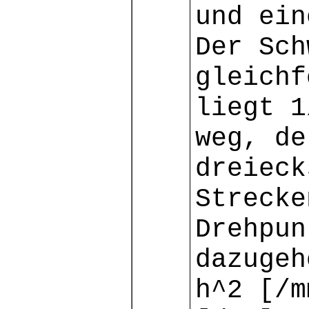
und ein
Der Sch
gleichf
liegt 1
weg, de
dreieck
Strecke
Drehpun
dazugeh
h^2 [/m