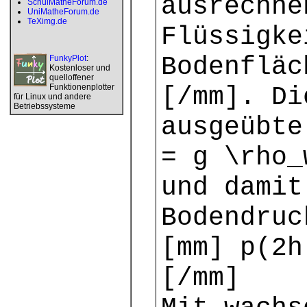
ausrechne
SchulMatheForum.de
UniMatheForum.de
TeXimg.de
Flüssigke
Bodenfläc
FunkyPlot
:
Kostenloser und
quelloffener
Funktionenplotter
[/mm]. Di
für Linux und andere
Betriebssysteme
ausgeübte
= g \rho_
und damit
Bodendruc
[mm] p(2h
[/mm]