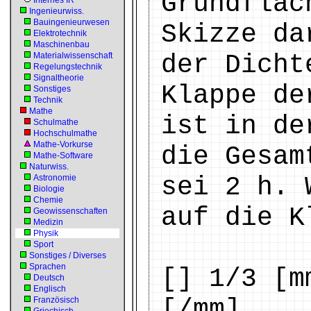
Grundfläc
Internes IR
Ingenieurwiss.
Bauingenieurwesen
Skizze da
Elektrotechnik
Maschinenbau
der Dicht
Materialwissenschaft
Regelungstechnik
Signaltheorie
Klappe de
Sonstiges
Technik
Mathe
ist in de
Schulmathe
Hochschulmathe
Mathe-Vorkurse
die Gesam
Mathe-Software
Naturwiss.
sei 2 h. 
Astronomie
Biologie
Chemie
auf die K
Geowissenschaften
Medizin
Physik
Sport
Sonstiges / Diverses
Sprachen
[] 1/3 [m
Deutsch
Englisch
[/mm]
Französisch