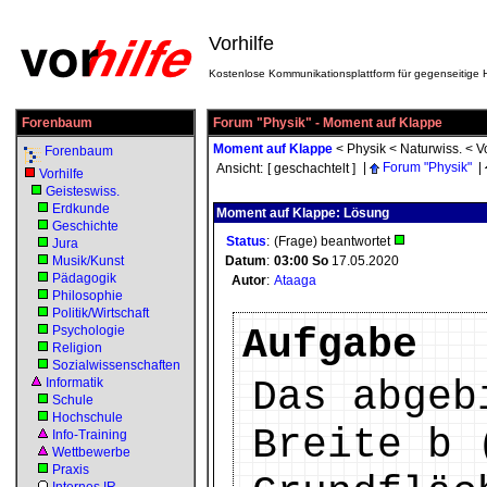
Vorhilfe
Kostenlose Kommunikationsplattform für gegenseitige H
Forenbaum
Forum "Physik" - Moment auf Klappe
Moment auf Klappe
<
Physik
<
Naturwiss.
<
V
Forenbaum
|
Forum "Physik"
|
Ansicht:
[ geschachtelt ]
Vorhilfe
Geisteswiss.
Erdkunde
Moment auf Klappe: Lösung
Geschichte
Status
:
(Frage) beantwortet
Jura
Musik/Kunst
Datum
:
03:00
So
17.05.2020
Pädagogik
Autor
:
Ataaga
Philosophie
Politik/Wirtschaft
Aufgabe
Psychologie
Religion
Sozialwissenschaften
Das abgeb
Informatik
Schule
Hochschule
Breite b 
Info-Training
Wettbewerbe
Praxis