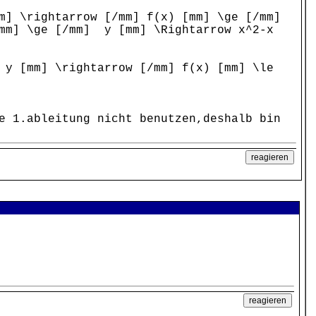
m] \rightarrow [/mm] f(x) [mm] \ge [/mm]
mm] \ge [/mm] y [mm] \Rightarrow x^2-x
 y [mm] \rightarrow [/mm] f(x) [mm] \le
e 1.ableitung nicht benutzen,deshalb bin