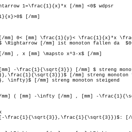
ghtarrow 1=\frac{1}{x}*x [/mm] <0$ wdpsr
1}{x}>0$ [/mm]
[/mm] 0< [mm] \frac{1}{y}< \frac{1}{x}*x \fra
$ \Rightarrow [/mm] ist monoton fallen da $0
[/mm] , x [mm] \mapsto x^3-x$ [/mm]
[mm] -\frac{1}{\sqrt{3}}) [/mm] $ streng mono
}},\frac{1}{\sqrt{3}})$ [/mm] streng monoton 
}, \infty)$ [/mm] streng monoton steigend
/mm] ( [mm] -\infty [/mm] , [mm] -\frac{1}{\s
x
[-\frac{1}{\sqrt{3}},\frac{1}{\sqrt{3}})$: [/