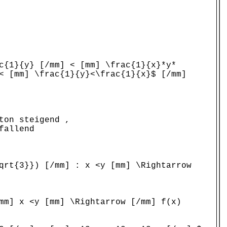
c{1}{y} [/mm] < [mm] \frac{1}{x}*y*
< [mm] \frac{1}{y}<\frac{1}{x}$ [/mm]
ton steigend ,
fallend
qrt{3}}) [/mm] : x <y [mm] \Rightarrow
mm] x <y [mm] \Rightarrow [/mm] f(x)