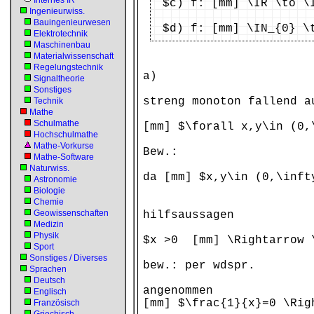
Internes IR
$c) f: [mm] \IR \to \
Ingenieurwiss.
Bauingenieurwesen
$d) f: [mm] \IN_{0} \
Elektrotechnik
Maschinenbau
Materialwissenschaft
Regelungstechnik
a)
Signaltheorie
Sonstiges
streng monoton fallend a
Technik
Mathe
Schulmathe
[mm] $\forall x,y\in (0,
Hochschulmathe
Mathe-Vorkurse
Bew.:
Mathe-Software
Naturwiss.
da [mm] $x,y\in (0,\inft
Astronomie
Biologie
Chemie
Geowissenschaften
hilfsaussagen
Medizin
Physik
$x >0 [mm] \Rightarrow 
Sport
Sonstiges / Diverses
bew.: per wdspr.
Sprachen
Deutsch
angenommen
Englisch
[mm] $\frac{1}{x}=0 \Rig
Französisch