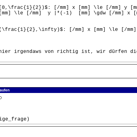
[0,\frac{1}{2})$: [/mm] x [mm] \le [/mm] y [m
 [mm] \le [/mm] y |*(-1) [mm] \gdw [/mm] x [
(\frac{1}{2},\infty)$: [/mm] x [mm] \le [/mm]
hier irgendaws von richtig ist, wir dürfen di
laufen
ige_frage)