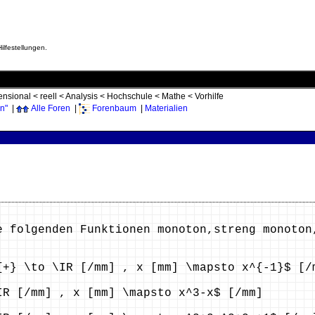
ilfestellungen.
ensional
<
reell
<
Analysis
<
Hochschule
<
Mathe
<
Vorhilfe
n"
|
Alle Foren
|
Forenbaum
|
Materialien
e folgenden Funktionen monoton,streng monoton
{+} \to \IR [/mm] , x [mm] \mapsto x^{-1}$ [/
IR [/mm] , x [mm] \mapsto x^3-x$ [/mm]