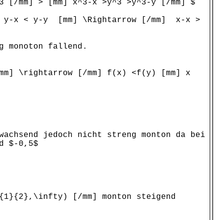
3 [/mm] > [mm] x^3-x >y^3 >y^3-y [/mm] $
 < y-x < y-y [mm] \Rightarrow [/mm] x-x >
g monoton fallend.
mm] \rightarrow [/mm] f(x) <f(y) [mm] x
wachsend jedoch nicht streng monton da bei
d $-0,5$
{1}{2},\infty) [/mm] monton steigend