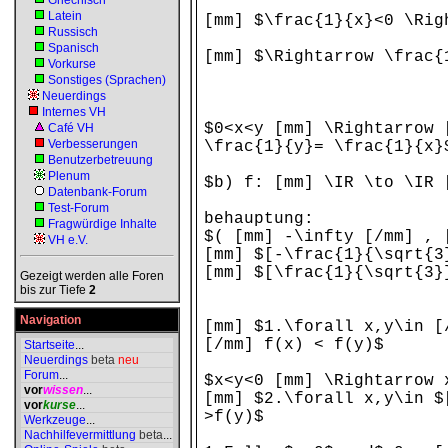
Griechisch
Latein
[mm] $\frac{1}{x}<0 \Ri
Russisch
Spanisch
[mm] $\Rightarrow \frac{
Vorkurse
Sonstiges (Sprachen)
Neuerdings
Internes VH
$0<x<y [mm] \Rightarrow 
Café VH
Verbesserungen
\frac{1}{y}= \frac{1}{x}
Benutzerbetreuung
Plenum
$b) f: [mm] \IR \to \IR 
Datenbank-Forum
Test-Forum
behauptung:
Fragwürdige Inhalte
$( [mm] -\infty [/mm] , 
VH e.V.
[mm] $[-\frac{1}{\sqrt{3
[mm] $[\frac{1}{\sqrt{3}
Gezeigt werden alle Foren
bis zur Tiefe
2
Navigation
[mm] $1.\forall x,y\in [
[/mm] f(x) < f(y)$
Startseite
...
Neuerdings
beta
neu
Forum
...
$x<y<0 [mm] \Rightarrow 
vor
wissen
...
[mm] $2.\forall x,y\in $
vor
kurse
...
>f(y)$
Werkzeuge
...
Nachhilfevermittlung
beta
...