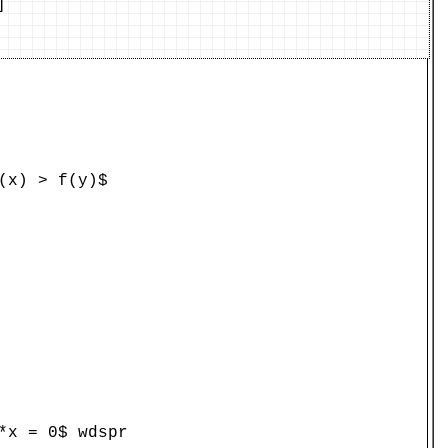
]
(x) > f(y)$
*x = 0$ wdspr