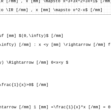
IR [/mm] , x [mm] \mapsto x^3+3x^2+3x+1$ [/mm
to \IR [/mm] , x [mm] \mapsto x^2-x$ [/mm]
uf [mm] $(0,\infty)$ [/mm]
\infty) [/mm] : x <y [mm] \rightarrow [/mm] f
y) \Rightarrow [/mm] 0<x<y $
\frac{1}{x}>0$ [/mm]
htarrow [/mm] 1 [mm] =\frac{1}{x}*x [/mm] = 0