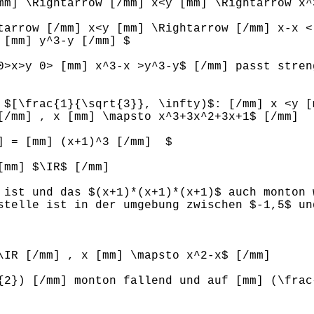
m] \Rightarrow [/mm] x<y [mm] \Rightarrow x^
htarrow [/mm] x<y [mm] \Rightarrow [/mm] x-x
 [mm] y^3-y [/mm] $
>x>y 0> [mm] x^3-x >y^3-y$ [/mm] passt stren
 $[\frac{1}{\sqrt{3}}, \infty)$: [/mm] x <y [
[/mm] , x [mm] \mapsto x^3+3x^2+3x+1$ [/mm]
m] = [mm] (x+1)^3 [/mm] $
[mm] $\IR$ [/mm]
 ist und das $(x+1)*(x+1)*(x+1)$ auch monton 
stelle ist in der umgebung zwischen $-1,5$ un
\IR [/mm] , x [mm] \mapsto x^2-x$ [/mm]
{2}) [/mm] monton fallend und auf [mm] (\frac