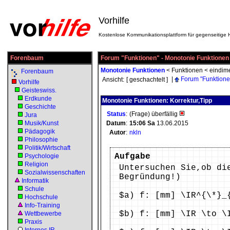
Vorhilfe
Kostenlose Kommunikationsplattform für gegenseitige H
Forenbaum
Forum "Funktionen" - Monotonie Funktionen
Monotonie Funktionen
<
Funktionen
<
eindim
Forenbaum
|
Forum "Funktione
Ansicht:
[ geschachtelt ]
Vorhilfe
Geisteswiss.
Erdkunde
Monotonie Funktionen: Korrektur,Tipp
Geschichte
Status
:
(Frage) überfällig
Jura
Musik/Kunst
Datum
:
15:06
Sa
13.06.2015
Pädagogik
Autor
:
nkln
Philosophie
Politik/Wirtschaft
Aufgabe
Psychologie
Religion
Untersuchen Sie,ob di
Sozialwissenschaften
Begründung!)
Informatik
Schule
$a) f: [mm] \IR^{\*}_
Hochschule
Info-Training
$b) f: [mm] \IR \to \
Wettbewerbe
Praxis