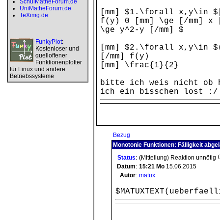
SchulMatheForum.de
UniMatheForum.de
[mm] $1.\forall x,y\in $
TeXimg.de
f(y) 0 [mm] \ge [/mm] x
\ge y^2-y [/mm] $
FunkyPlot
:
[mm] $2.\forall x,y\in $
Kostenloser und
quelloffener
[/mm] f(y)
Funktionenplotter
[mm] \frac{1}{2}
für Linux und andere
Betriebssysteme
bitte ich weis nicht ob 
ich ein bisschen lost :/
Bezug
Monotonie Funktionen: Fälligkeit abge
Status
:
(Mitteilung) Reaktion unnötig
Datum
:
15:21
Mo
15.06.2015
Autor
:
matux
$MATUXTEXT(ueberfaell