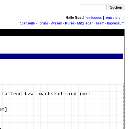
Hallo Gast!
[
einloggen
|
registrieren
]
Startseite
·
Forum
·
Wissen
·
Kurse
·
Mitglieder
·
Team
·
Impressum
,fallend bzw. wachsend sind.(mit
mm]