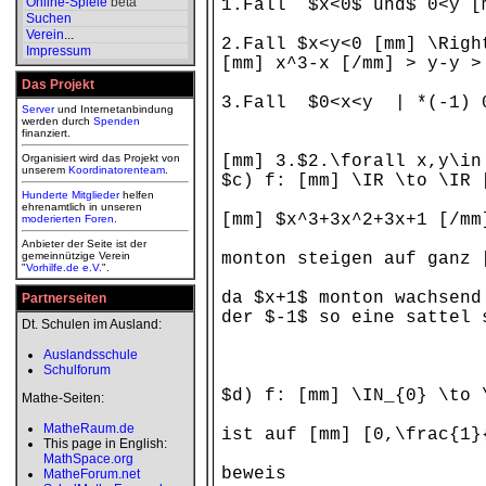
Online-Spiele
beta
1.Fall $x<0$ und$ 0<y [m
Suchen
Verein
...
2.Fall $x<y<0 [mm] \Rig
Impressum
[mm] x^3-x [/mm] > y-y >
Das Projekt
3.Fall $0<x<y | *(-1) 0
Server
und Internetanbindung
werden durch
Spenden
finanziert.
Organisiert wird das Projekt von
[mm] 3.$2.\forall x,y\in
unserem
Koordinatorenteam
.
$c) f: [mm] \IR \to \IR 
Hunderte Mitglieder
helfen
ehrenamtlich in unseren
[mm] $x^3+3x^2+3x+1 [/m
moderierten
Foren
.
Anbieter der Seite ist der
gemeinnützige Verein
monton steigen auf ganz 
"
Vorhilfe.de e.V.
".
da $x+1$ monton wachsend
Partnerseiten
der $-1$ so eine sattel 
Dt. Schulen im Ausland:
Auslandsschule
Schulforum
$d) f: [mm] \IN_{0} \to 
Mathe-Seiten:
MatheRaum.de
ist auf [mm] [0,\frac{1}
This page in English:
MathSpace.org
beweis
MatheForum.net