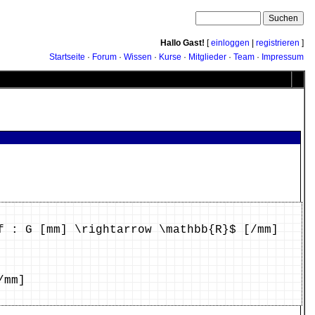
Hallo Gast!
[
einloggen
|
registrieren
]
Startseite
·
Forum
·
Wissen
·
Kurse
·
Mitglieder
·
Team
·
Impressum
f : G [mm] \rightarrow \mathbb{R}$ [/mm]
/mm]