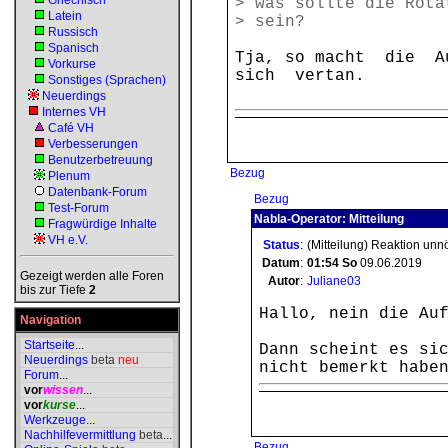
Griechisch
> was sollte die Rota
Latein
> sein?
Russisch
Spanisch
Tja, so macht die A
Vorkurse
sich vertan.
Sonstiges (Sprachen)
Neuerdings
Internes VH
Café VH
Verbesserungen
Benutzerbetreuung
Bezug
Plenum
Datenbank-Forum
Bezug
Test-Forum
Nabla-Operator: Mitteilung
Fragwürdige Inhalte
VH e.V.
Status
:
(Mitteilung) Reaktion unn
Datum
:
01:54
So
09.06.2019
Gezeigt werden alle Foren
Autor
:
Juliane03
bis zur Tiefe
2
Hallo, nein die Au
Navigation
Startseite
...
Dann scheint es si
Neuerdings
beta
neu
nicht bemerkt habe
Forum
...
vor
wissen
...
vor
kurse
...
Werkzeuge
...
Nachhilfevermittlung
beta
...
Bezug