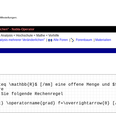
ilfestellungen.
ichen" - Nabla-Operator
<
Analysis
<
Hochschule
<
Mathe
<
Vorhilfe
alysis mehrerer Veränderlichen"
|
Alle Foren
|
Forenbaum
|
Materialien
teq \mathbb{R}$ [/mm] eine offene Menge und $
re
 Sie folgende Rechenregel
t} \operatorname{grad} f=\overrightarrow{0} [