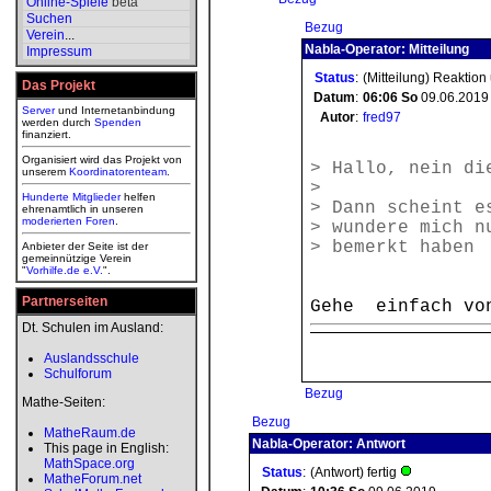
Online-Spiele
beta
Suchen
Bezug
Verein
...
Nabla-Operator: Mitteilung
Impressum
Status
:
(Mitteilung) Reaktion
Das Projekt
Datum
:
06:06
So
09.06.2019
Server
und Internetanbindung
Autor
:
fred97
werden durch
Spenden
finanziert.
Organisiert wird das Projekt von
> Hallo, nein di
unserem
Koordinatorenteam
.
>
Hunderte Mitglieder
helfen
> Dann scheint e
ehrenamtlich in unseren
moderierten
Foren
.
> wundere mich n
> bemerkt haben
Anbieter der Seite ist der
gemeinnützige Verein
"
Vorhilfe.de e.V.
".
Partnerseiten
Gehe einfach vo
Dt. Schulen im Ausland:
Auslandsschule
Schulforum
Bezug
Mathe-Seiten:
Bezug
MatheRaum.de
Nabla-Operator: Antwort
This page in English:
MathSpace.org
Status
:
(Antwort) fertig
MatheForum.net