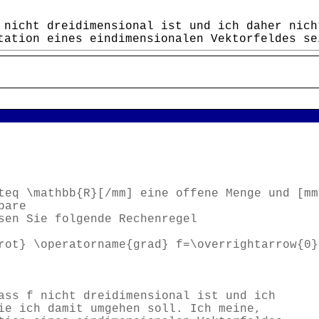
 nicht dreidimensional ist und ich daher nich
tation eines eindimensionalen Vektorfeldes se
teq \mathbb{R}[/mm] eine offene Menge und [mm
bare
sen Sie folgende Rechenregel
ot} \operatorname{grad} f=\overrightarrow{0}
ass f nicht dreidimensional ist und ich
ie ich damit umgehen soll. Ich meine,