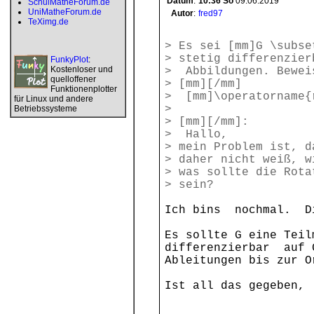
Datum
:
10:36
So
09.06.2019
SchulMatheForum.de
UniMatheForum.de
Autor
:
fred97
TeXimg.de
> Es sei [mm]G \subse
> stetig differenzier
FunkyPlot
:
Kostenloser und
> Abbildungen. Bewei
quelloffener
> [mm][/mm]
Funktionenplotter
> [mm]\operatorname{r
für Linux und andere
>
Betriebssysteme
> [mm][/mm]:
> Hallo,
> mein Problem ist, d
> daher nicht weiß, w
> was sollte die Rota
> sein?
Ich bins nochmal. D
Es sollte G eine Tei
differenzierbar auf 
Ableitungen bis zur 
Ist all das gegeben,