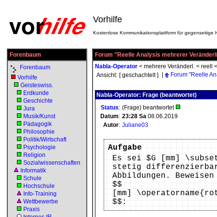
Vorhilfe
Kostenlose Kommunikationsplattform für gegenseitige H
Forenbaum
Forum "Reelle Analysis mehrerer Veränderl
Nabla-Operator
<
mehrere Veränderl.
<
reell
Forenbaum
|
Forum "Reelle An
Ansicht:
[ geschachtelt ]
Vorhilfe
Geisteswiss.
Erdkunde
Nabla-Operator: Frage (beantwortet)
Geschichte
Status
:
(Frage) beantwortet
Jura
Musik/Kunst
Datum
:
23:28
Sa
08.06.2019
Pädagogik
Autor
:
Juliane03
Philosophie
Politik/Wirtschaft
Aufgabe
Psychologie
Religion
Es sei $G [mm] \subse
Sozialwissenschaften
stetig differenzierba
Informatik
Abbildungen. Beweisen
Schule
$$
Hochschule
[mm] \operatorname{ro
Info-Training
$$:
Wettbewerbe
Praxis