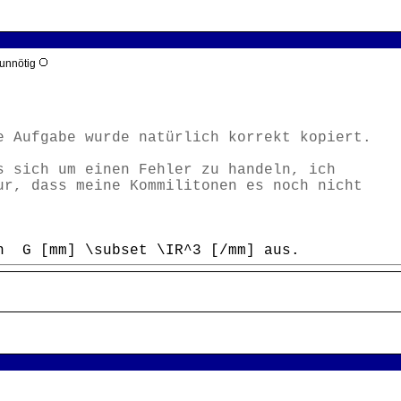
 unnötig
e Aufgabe wurde natürlich korrekt kopiert.
s sich um einen Fehler zu handeln, ich
ur, dass meine Kommilitonen es noch nicht
n G [mm] \subset \IR^3 [/mm] aus.