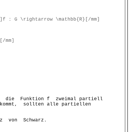
]f : G \rightarrow \mathbb{R}[/mm]
[/mm]
te die Funktion f zweimal partiell
kommt, sollten alle partiellen
tz von Schwarz.