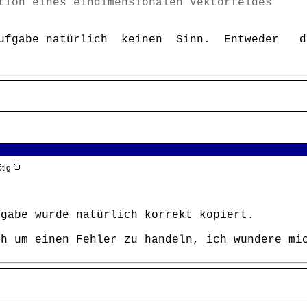
tion eines eindimensionalen Vektorfeldes
ufgabe natürlich keinen Sinn. Entweder de
ötig
fgabe wurde natürlich korrekt kopiert.
ch um einen Fehler zu handeln, ich wundere mi
n