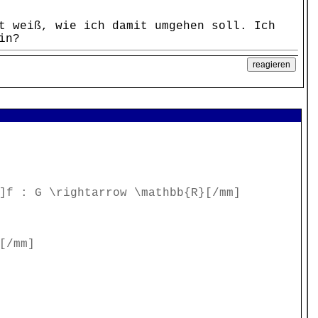
t weiß, wie ich damit umgehen soll. Ich
in?
]f : G \rightarrow \mathbb{R}[/mm]
[/mm]