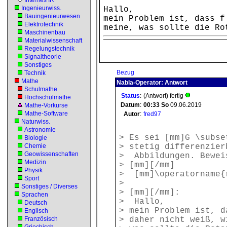
Internes IR
Ingenieurwiss.
Hallo,
Bauingenieurwesen
mein Problem ist, dass f
Elektrotechnik
meine, was sollte die Ro
Maschinenbau
Materialwissenschaft
Regelungstechnik
Signaltheorie
Sonstiges
Bezug
Technik
Mathe
Nabla-Operator: Antwort
Schulmathe
Status
:
(Antwort) fertig
Hochschulmathe
Datum
:
00:33
So
09.06.2019
Mathe-Vorkurse
Mathe-Software
Autor
:
fred97
Naturwiss.
Astronomie
> Es sei [mm]G \subse
Biologie
Chemie
> stetig differenzier
Geowissenschaften
> Abbildungen. Bewei
Medizin
> [mm][/mm]
Physik
> [mm]\operatorname{r
Sport
>
Sonstiges / Diverses
> [mm][/mm]:
Sprachen
> Hallo,
Deutsch
> mein Problem ist, d
Englisch
Französisch
> daher nicht weiß, w