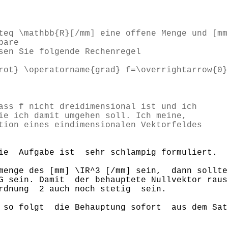
teq \mathbb{R}[/mm] eine offene Menge und [mm
bare
sen Sie folgende Rechenregel
ot} \operatorname{grad} f=\overrightarrow{0}
ass f nicht dreidimensional ist und ich
ie ich damit umgehen soll. Ich meine,
tion eines eindimensionalen Vektorfeldes
ie Aufgabe ist sehr schlampig formuliert.
lmenge des [mm] \IR^3 [/mm] sein, dann soll
G sein. Damit der behauptete Nullvektor raus
Ordnung 2 auch noch stetig sein.
 so folgt die Behauptung sofort aus dem Sa