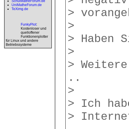
> negativ
SchulMatheForum.de
UniMatheForum.de
> vorange
TeXimg.de
>
FunkyPlot
:
Kostenloser und
quelloffener
> Haben S
Funktionenplotter
für Linux und andere
Betriebssysteme
>
> Weitere
..
>
> Ich hab
> Interne