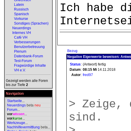
Griechisch
Ich habe d
Latein
Russisch
Spanisch
Internetse
Vorkurse
Sonstiges (Sprachen)
Neuerdings
Internes VH
Café VH
Verbesserungen
Benutzerbetreuung
Bezug
Plenum
Datenbank-Forum
Negative Eigenwerte beweisen: Antwo
Test-Forum
Status
:
(Antwort) fertig
Fragwürdige Inhalte
Datum
:
08:15
Mi
14.11.2018
VH e.V.
Autor
:
fred97
Gezeigt werden alle Foren
bis zur Tiefe
2
Navigation
> Zeige, 
Startseite
...
Neuerdings
beta
neu
Forum
...
sind.
vor
wissen
...
vor
kurse
...
Werkzeuge
...
>
Nachhilfevermittlung
beta
...