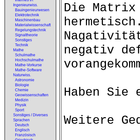
Internes IR
Die Matrix
Ingenieurwiss.
Bauingenieurwesen
Elektrotechnik
hermetisch
Maschinenbau
Materialwissenschaft
Regelungstechnik
Nagativitä
Signaltheorie
Sonstiges
Technik
negativ de
Mathe
Schulmathe
vorangekom
Hochschulmathe
Mathe-Vorkurse
Mathe-Software
Naturwiss.
Astronomie
Biologie
Haben Sie 
Chemie
Geowissenschaften
Medizin
Physik
Sport
Sonstiges / Diverses
Weitere Ge
Sprachen
Deutsch
Englisch
Französisch