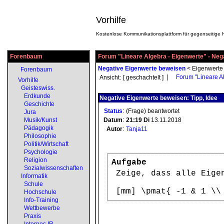
Vorhilfe
Kostenlose Kommunikationsplattform für gegenseitige H
Forenbaum
Forum "Lineare Algebra - Eigenwerte" - Neg
Negative Eigenwerte beweisen
<
Eigenwerte
Forenbaum
|
Forum "Lineare A
Ansicht:
[ geschachtelt ]
Vorhilfe
Geisteswiss.
Erdkunde
Negative Eigenwerte beweisen: Tipp, Idee
Geschichte
Status
:
(Frage) beantwortet
Jura
Musik/Kunst
Datum
:
21:19
Di
13.11.2018
Pädagogik
Autor
:
Tanja11
Philosophie
Politik/Wirtschaft
Psychologie
Religion
Aufgabe
Sozialwissenschaften
Zeige, dass alle Eige
Informatik
Schule
[mm] \pmat{ -1 & 1 \\
Hochschule
Info-Training
Wettbewerbe
Praxis