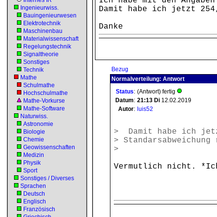
Ich habe mit den Angaben
Internes IR
Ingenieurwiss.
Damit habe ich jetzt 254
Bauingenieurwesen
Elektrotechnik
Danke
Maschinenbau
Materialwissenschaft
Regelungstechnik
Signaltheorie
Sonstiges
Bezug
Technik
Mathe
Normalverteilung: Antwort
Schulmathe
Status
:
(Antwort) fertig
Hochschulmathe
Datum
:
21:13
Di
12.02.2019
Mathe-Vorkurse
Mathe-Software
Autor
:
luis52
Naturwiss.
Astronomie
> Damit habe ich jet
Biologie
Chemie
> Standarsabweichung 
Geowissenschaften
>
Medizin
Physik
Vermutlich nicht. *I
Sport
Sonstiges / Diverses
Sprachen
Deutsch
Englisch
Französisch