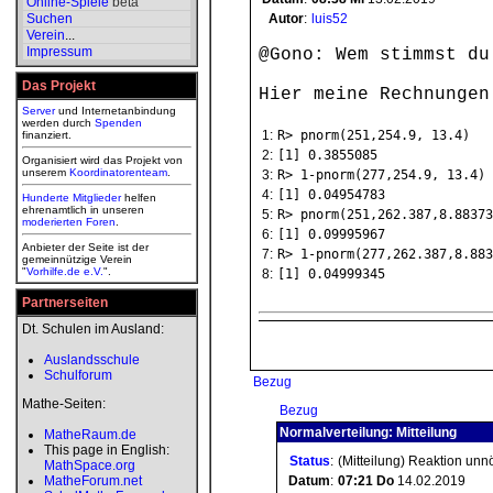
Online-Spiele
beta
Suchen
Autor
:
luis52
Verein
...
Impressum
@Gono: Wem stimmst du
Das Projekt
Hier meine Rechnungen
Server
und Internetanbindung
werden durch
Spenden
1:
R> pnorm(251,254.9, 13.4)
finanziert.
2:
[1] 0.3855085
Organisiert wird das Projekt von
unserem
Koordinatorenteam
.
3:
R> 1-pnorm(277,254.9, 13.4)
4:
[1] 0.04954783
Hunderte Mitglieder
helfen
ehrenamtlich in unseren
5:
R> pnorm(251,262.387,8.88373
moderierten
Foren
.
6:
[1] 0.09995967
Anbieter der Seite ist der
7:
R> 1-pnorm(277,262.387,8.883
gemeinnützige Verein
"
Vorhilfe.de e.V.
".
8:
[1] 0.04999345
Partnerseiten
Dt. Schulen im Ausland:
Auslandsschule
Schulforum
Bezug
Mathe-Seiten:
Bezug
Normalverteilung: Mitteilung
MatheRaum.de
This page in English:
Status
:
(Mitteilung) Reaktion unn
MathSpace.org
MatheForum.net
Datum
:
07:21
Do
14.02.2019