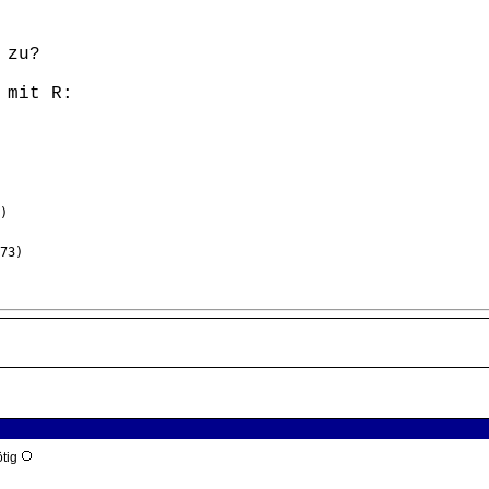
 zu?
 mit R:
)
73)
ötig