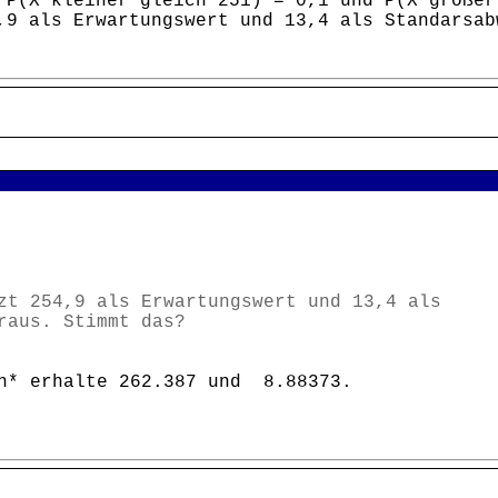
 P(X kleiner gleich 251) = 0,1 und P(X größer
,9 als Erwartungswert und 13,4 als Standarsab
zt 254,9 als Erwartungswert und 13,4 als
raus. Stimmt das?
ch* erhalte 262.387 und 8.88373.