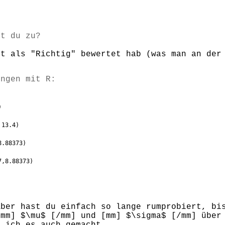
st du zu?
rt als "Richtig" bewertet hab (was man an der
ungen mit R:
)
 13.4)
8.88373)
7,8.88373)
Aber hast du einfach so lange rumprobiert, bi
[mm] $\mu$ [/mm] und [mm] $\sigma$ [/mm] über