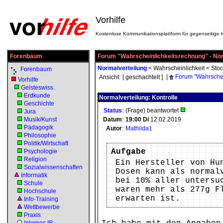
Vorhilfe
Kostenlose Kommunikationsplattform für gegenseitige H
Forenbaum
Forum "Wahrscheinlichkeitsrechnung" - Nor
Normalverteilung
<
Wahrscheinlichkeit
<
Stoc
Forenbaum
|
Forum "Wahrschei
Ansicht:
[ geschachtelt ]
Vorhilfe
Geisteswiss.
Erdkunde
Normalverteilung: Kontrolle
Geschichte
Status
:
(Frage) beantwortet
Jura
Musik/Kunst
Datum
:
19:00
Di
12.02.2019
Pädagogik
Autor
:
Mathilda1
Philosophie
Politik/Wirtschaft
Aufgabe
Psychologie
Religion
Ein Hersteller von Hu
Sozialwissenschaften
Dosen kann als normal
Informatik
bei 10% aller untersu
Schule
waren mehr als 277g F
Hochschule
erwarten ist.
Info-Training
Wettbewerbe
Praxis