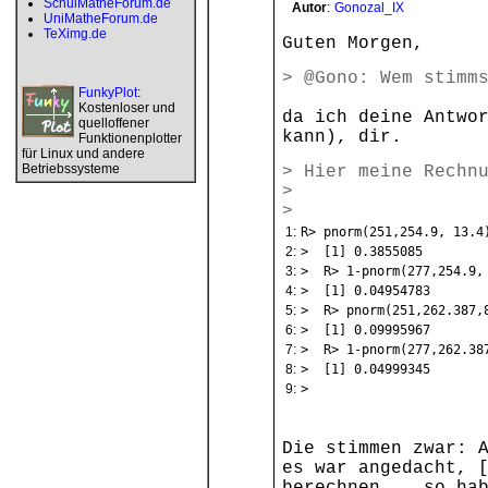
SchulMatheForum.de
Autor
:
Gonozal_IX
UniMatheForum.de
TeXimg.de
Guten Morgen,
> @Gono: Wem stimm
FunkyPlot
:
Kostenloser und
da ich deine Antwo
quelloffener
kann), dir.
Funktionenplotter
für Linux und andere
Betriebssysteme
> Hier meine Rechn
>
>
1:
R> pnorm(251,254.9, 13.4
2:
> [1] 0.3855085
3:
> R> 1-pnorm(277,254.9,
4:
> [1] 0.04954783
5:
> R> pnorm(251,262.387,
6:
> [1] 0.09995967
7:
> R> 1-pnorm(277,262.38
8:
> [1] 0.04999345
9:
>
Die stimmen zwar: 
es war angedacht, 