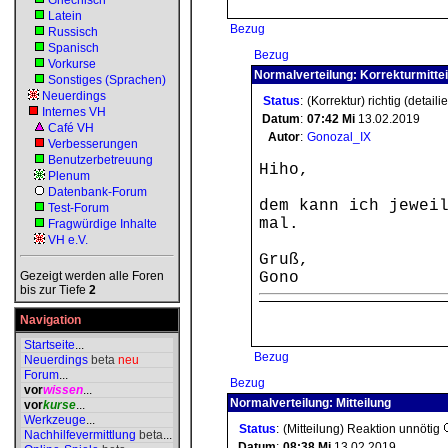
Griechisch
Latein
Bezug
Russisch
Spanisch
Bezug
Vorkurse
Normalverteilung: Korrekturmitte
Sonstiges (Sprachen)
Neuerdings
Status
:
(Korrektur) richtig (detaili
Internes VH
Datum
:
07:42
Mi
13.02.2019
Café VH
Autor
:
Gonozal_IX
Verbesserungen
Benutzerbetreuung
Hiho,
Plenum
Datenbank-Forum
dem kann ich jewei
Test-Forum
mal.
Fragwürdige Inhalte
VH e.V.
Gruß,
Gezeigt werden alle Foren
Gono
bis zur Tiefe
2
Navigation
Startseite
...
Bezug
Neuerdings
beta
neu
Forum
...
Bezug
vor
wissen
...
Normalverteilung: Mitteilung
vor
kurse
...
Werkzeuge
...
Status
:
(Mitteilung) Reaktion unnötig
Nachhilfevermittlung
beta
...
Datum
:
08:38
Mi
13.02.2019