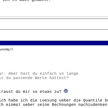
b ich es auch gemacht.
 unnötig
ar: Aber hast du einfach so lange
bis du passende Werte hattest?
traust du mir so etwas zu?
ich habe ich die Loesung ueber die Quantile b
ch einmal ueber seine Rechnungen nachzudenken