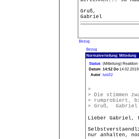
berechnen... so ha
Gruß,
Gabriel
Bezug
Bezug
Normalverteilung: Mitteilung
Status
:
(Mitteilung) Reaktion
Datum
:
14:52
Do
14.02.2019
Autor
:
luis52
>
> Die stimmen zw
> rumprobiert, 
> Gruß, Gabriel
Lieber Gabriel, 
Selbstverstaendl
nur anhalten, no