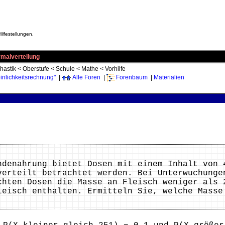
ilfestellungen.
malverteilung
hastik
<
Oberstufe
<
Schule
<
Mathe
<
Vorhilfe
nlichkeitsrechnung"
|
Alle Foren
|
Forenbaum
|
Materialien
ndenahrung bietet Dosen mit einem Inhalt von 
verteilt betrachtet werden. Bei Unterwuchunge
chten Dosen die Masse an Fleisch weniger als 
leisch enthalten. Ermitteln Sie, welche Masse