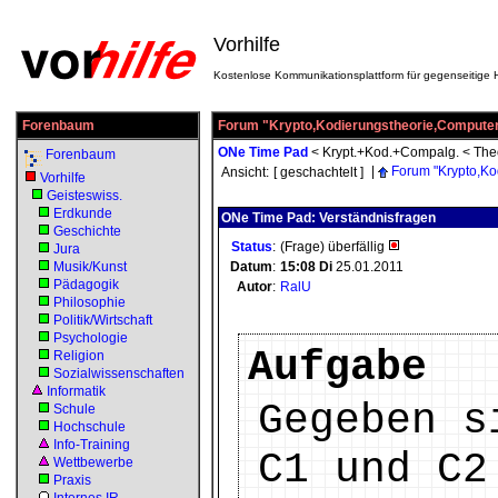
Vorhilfe
Kostenlose Kommunikationsplattform für gegenseitige H
Forenbaum
Forum "Krypto,Kodierungstheorie,Computer
ONe Time Pad
<
Krypt.+Kod.+Compalg.
<
The
Forenbaum
|
Forum "Krypto,Ko
Ansicht:
[ geschachtelt ]
Vorhilfe
Geisteswiss.
Erdkunde
ONe Time Pad: Verständnisfragen
Geschichte
Status
:
(Frage) überfällig
Jura
Musik/Kunst
Datum
:
15:08
Di
25.01.2011
Pädagogik
Autor
:
RalU
Philosophie
Politik/Wirtschaft
Psychologie
Aufgabe
Religion
Sozialwissenschaften
Informatik
Gegeben s
Schule
Hochschule
Info-Training
C1 und C2
Wettbewerbe
Praxis