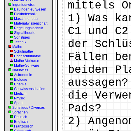
Internes IR
mittels O
Ingenieurwiss.
Bauingenieurwesen
Elektrotechnik
1) Was ka
Maschinenbau
Materialwissenschaft
C1 und C2
Regelungstechnik
Signaltheorie
Sonstiges
der Schlü
Technik
Mathe
Schulmathe
Fällen be
Hochschulmathe
Mathe-Vorkurse
Mathe-Software
beiden Pl
Naturwiss.
Astronomie
aussagen?
Biologie
Chemie
Geowissenschaften
die Verwe
Medizin
Physik
Sport
Pads?
Sonstiges / Diverses
Sprachen
Deutsch
2) Angeno
Englisch
Französisch