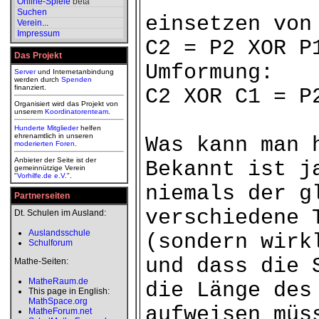
Online-Spiele
beta
Suchen
einsetzen von
Verein
...
Impressum
C2 = P2 XOR P
Das Projekt
Umformung:
Server
und Internetanbindung
werden durch
Spenden
finanziert.
C2 XOR C1 = P
Organisiert wird das Projekt von
unserem
Koordinatorenteam
.
Hunderte Mitglieder
helfen
ehrenamtlich in unseren
Was kann man 
moderierten
Foren
.
Anbieter der Seite ist der
Bekannt ist j
gemeinnützige Verein
"
Vorhilfe.de e.V.
".
niemals der g
Partnerseiten
verschiedene 
Dt. Schulen im Ausland:
Auslandsschule
(sondern wirk
Schulforum
und dass die 
Mathe-Seiten:
MatheRaum.de
die Länge des
This page in English:
MathSpace.org
aufweisen müs
MatheForum.net