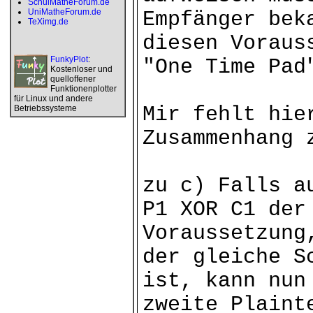
SchulMatheForum.de
UniMatheForum.de
Empfänger bek
TeXimg.de
diesen Voraus
FunkyPlot
:
"One Time Pad
Kostenloser und
quelloffener
Funktionenplotter
für Linux und andere
Mir fehlt hie
Betriebssysteme
Zusammenhang 
zu c) Falls a
P1 XOR C1 der
Voraussetzung
der gleiche S
ist, kann nun
zweite Plaint