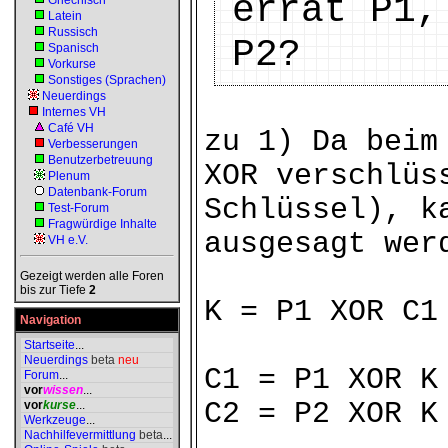
errät P1,
Griechisch
Latein
Russisch
P2?
Spanisch
Vorkurse
Sonstiges (Sprachen)
Neuerdings
Internes VH
Café VH
zu 1) Da beim
Verbesserungen
Benutzerbetreuung
XOR verschlüs
Plenum
Datenbank-Forum
Schlüssel), k
Test-Forum
Fragwürdige Inhalte
ausgesagt wer
VH e.V.
Gezeigt werden alle Foren
bis zur Tiefe
2
K = P1 XOR C1
Navigation
Startseite
...
Neuerdings
beta
neu
C1 = P1 XOR K
Forum
...
vor
wissen
...
C2 = P2 XOR K
vor
kurse
...
Werkzeuge
...
Nachhilfevermittlung
beta
...