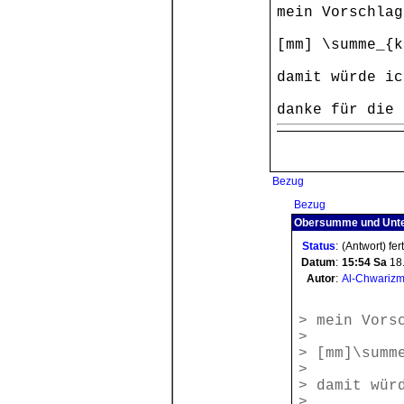
mein Vorschlag
[mm] \summe_{k
damit würde ic
danke für die 
Bezug
Bezug
Obersumme und Unt
Status
:
(Antwort) fer
Datum
:
15:54
Sa
18
Autor
:
Al-Chwarizm
> mein Vors
>
> [mm]\summ
>
> damit wür
>