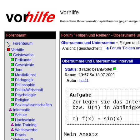
Vorhilfe
Kostenlose Kommunikationsplattform für gegenseitige H
Forenbaum
Forum "Folgen und Reihen" - Obersumme 
Obersumme und Untersumme
<
Folgen und
Forenbaum
|
Forum "Folgen u
Ansicht:
[ geschachtelt ]
Vorhilfe
Geisteswiss.
Erdkunde
Obersumme und Untersumme: Intervall
Geschichte
Status
:
(Frage) beantwortet
Jura
Musik/Kunst
Datum
:
13:57
Sa
18.07.2009
Pädagogik
Autor
:
lisa11
Philosophie
Politik/Wirtschaft
Aufgabe
Psychologie
Religion
Zerlegen sie das Inte
Sozialwissenschaften
bzw. U(n) in Abhänigk
Informatik
Schule
c) f(x) = sin(x)
Hochschule
Info-Training
Wettbewerbe
Mein Ansatz
Praxis