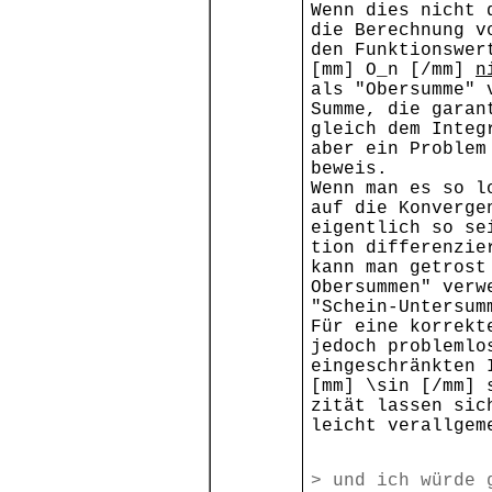
Wenn dies nicht 
die Berechnung v
den Funktionswer
[mm] O_n [/mm]
n
als "Obersumme" 
Summe, die garan
gleich dem Integ
aber ein Problem
beweis.
Wenn man es so l
auf die Konverge
eigentlich so se
tion differenzie
kann man getrost
Obersummen" verw
"Schein-Untersum
Für eine korrekt
jedoch problemlo
eingeschränkten 
[mm] \sin [/mm] 
zität lassen sic
leicht verallgem
> und ich würde 