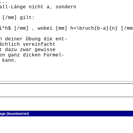
...
all-Länge nicht a, sondern
x_i [/mm] gilt:
[/mm] , wobei [mm] h=\bruch{b-a}{n} [/mm
n deiner Übung die ent-
ächlich vereinfacht
t dazu zwar gewisse
en ganz dicken Formel-
 kann.
ge (beantwortet)