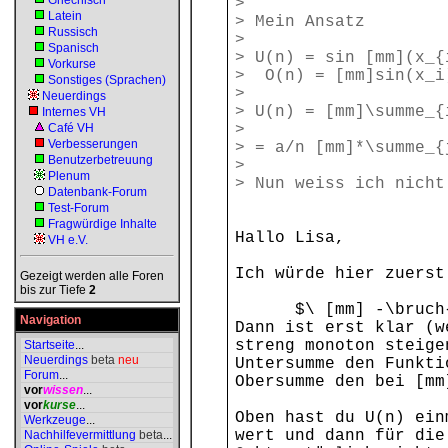
Griechisch
>
Latein
> Mein Ansatz
Russisch
>
Spanisch
> U(n) = sin [mm](x_{
Vorkurse
> O(n) = [mm]sin(x_i
Sonstiges (Sprachen)
>
Neuerdings
> U(n) = [mm]\summe_{
Internes VH
Café VH
>
Verbesserungen
> = a/n [mm]*\summe_{
Benutzerbetreuung
>
Plenum
> Nun weiss ich nicht
Datenbank-Forum
Test-Forum
Fragwürdige Inhalte
Hallo Lisa,
VH e.V.
Ich würde hier zuerst
Gezeigt werden alle Foren
bis zur Tiefe
2
$\ [mm] -\bruch{\
Navigation
Dann ist erst klar (w
streng monoton steige
Startseite
...
Neuerdings
beta
neu
Untersumme den Funkti
Forum
...
Obersumme den bei [mm
vor
wissen
...
vor
kurse
...
Oben hast du U(n) ein
Werkzeuge
...
wert und dann für die
Nachhilfevermittlung
beta
...