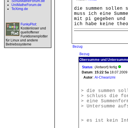
SchulMatheForum.de
UniMatheForum.de
die summen sollen 
TeXimg.de
muss ich eine Summ
mit pi gegeben und
ich habe keine the
FunkyPlot
:
Kostenloser und
quelloffener
Funktionenplotter
für Linux und andere
Betriebssysteme
Bezug
Bezug
Obersumme und Untersumme
Status
:
(Antwort) fertig
Datum
:
15:22
Sa
18.07.2009
Autor
:
Al-Chwarizmi
> die summen sol
> schluss die fo
> eine Summenfor
> Untersumme auf
> es ist kein In