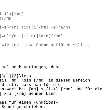
i-1})[/mm]
)[/mm]
i=1}^{n}*sin((i[/mm] -1)*a/n)
j=0}^{n-1}*sin(j*a/n)[/mm]
 wie ich diese Summe auflösen soll...
 mal noch verlangen, dass
pi}{2}\le a
eil [mm] \sin [/mm] in diesem Bereich
nd ist), dass man für die
onswert bei [mm] x_{i-1} [/mm] und für die
] x_i [/mm] nehmen kann.
mal für einen Funktions-
 Summe geschrieben.