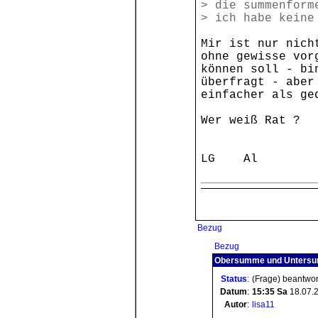
> die summenform
> ich habe keine
Mir ist nur nich
ohne gewisse vor
können soll - bi
überfragt - aber
einfacher als ge
Wer weiß Rat ?
LG Al
Bezug
Bezug
Obersumme und Untersum
Status
:
(Frage) beantwor
Datum
:
15:35
Sa
18.07.
Autor
:
lisa11