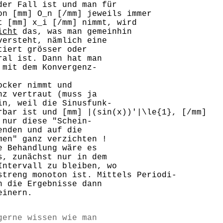
der Fall ist und man für
on [mm] O_n [/mm] jeweils immer
t [mm] x_i [/mm] nimmt, wird
icht
das, was man gemeinhin
versteht, nämlich eine
tiert grösser oder
ral ist. Dann hat man
 mit dem Konvergenz-
ocker nimmt und
nz vertraut (muss ja
in, weil die Sinusfunk-
rbar ist und [mm] |(sin(x))'|\le{1}, [/mm]
 nur diese "Schein-
enden und auf die
men" ganz verzichten !
e Behandlung wäre es
s, zunächst nur in dem
Intervall zu bleiben, wo
streng monoton ist. Mittels Periodi-
h die Ergebnisse dann
einern.
gerne wissen wie man