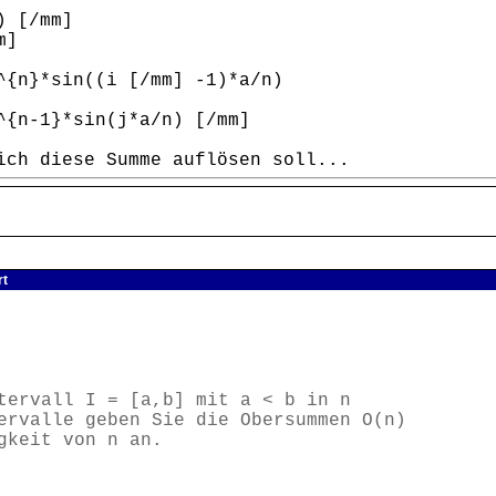
) [/mm]
m]
^{n}*sin((i [/mm] -1)*a/n)
^{n-1}*sin(j*a/n) [/mm]
ich diese Summe auflösen soll...
rt
tervall I = [a,b] mit a < b in n
ervalle geben Sie die Obersummen O(n)
gkeit von n an.