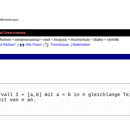
ilfestellungen.
und Untersumme
 Reihen
<
eindimensional
<
reell
<
Analysis
<
Hochschule
<
Mathe
<
Vorhilfe
nd Reihen"
|
Alle Foren
|
Forenbaum
|
Materialien
rvall I = [a,b] mit a < b in n gleichlange Te
eit von n an.