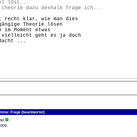
el löst...
 theorie dazu deshalb frage ich...
t recht klar, wie man dies
gängige Theorie lösen
n im Moment etwas
 vielleicht geht es ja doch
dacht ...
me: Frage (beantwortet)
tet
2009