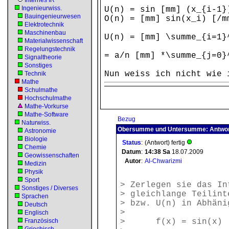
Internes IR
Ingenieurwiss.
U(n) = sin [mm] (x_{i-1}
Bauingenieurwesen
O(n) = [mm] sin(x_i) [/m
Elektrotechnik
Maschinenbau
U(n) = [mm] \summe_{i=1}
Materialwissenschaft
Regelungstechnik
= a/n [mm] *\summe_{j=0}
Signaltheorie
Sonstiges
Nun weiss ich nicht wie 
Technik
Mathe
Schulmathe
Hochschulmathe
Mathe-Vorkurse
Mathe-Software
Bezug
Naturwiss.
Obersumme und Untersumme: Antwo
Astronomie
Biologie
Status
:
(Antwort) fertig
Chemie
Datum
:
14:38
Sa
18.07.2009
Geowissenschaften
Autor
:
Al-Chwarizmi
Medizin
Physik
Sport
> Zerlegen sie das In
Sonstiges / Diverses
> gleichlange Teilint
Sprachen
> bzw. U(n) in Abhäni
Deutsch
>
Englisch
Französisch
> f(x) = sin(x)