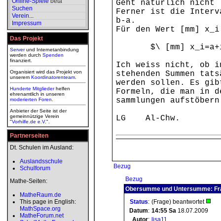
Online-Spiele
beta
Geht natürlich nicht 
Suchen
Ferner ist die Interv
Verein
...
b-a.
Impressum
Für den Wert [mm] 
Das Projekt
$\ [mm] x_i=a+i*h$ 
Server
und Internetanbindung
werden durch
Spenden
finanziert.
Ich weiss nicht, ob i
Organisiert wird das Projekt von
stehenden Summen tats
unserem
Koordinatorenteam
.
werden sollen. Es gib
Hunderte Mitglieder
helfen
Formeln, die man in d
ehrenamtlich in unseren
sammlungen aufstöbern
moderierten
Foren
.
Anbieter der Seite ist der
gemeinnützige Verein
LG Al-Chw.
"
Vorhilfe.de e.V.
".
Partnerseiten
Dt. Schulen im Ausland:
Auslandsschule
Bezug
Schulforum
Bezug
Mathe-Seiten:
Obersumme und Untersumme: Fra
MatheRaum.de
This page in English:
Status
:
(Frage) beantwortet
MathSpace.org
Datum
:
14:55
Sa
18.07.2009
MatheForum.net
Autor
:
lisa11